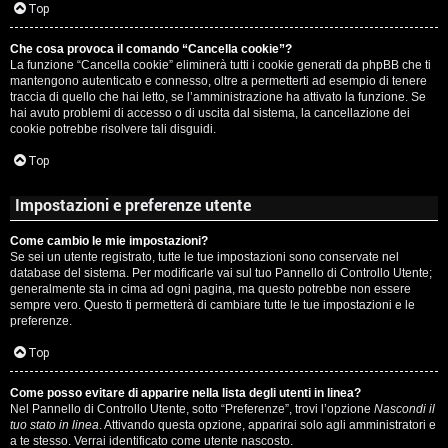
c
Top
i
a
Che cosa provoca il comando “Cancella cookie”?
v
La funzione “Cancella cookie” eliminerà tutti i cookie generati da phpBB che ti
:
mantengono autenticato e connesso, oltre a permetterti ad esempio di tenere
i
traccia di quello che hai letto, se l’amministrazione ha attivato la funzione. Se
C
hai avuto problemi di accesso o di uscita dal sistema, la cancellazione dei
cookie potrebbe risolvere tali disguidi.
D
Top
C
/
Impostazioni e preferenze utente
e
V
Come cambio le mie impostazioni?
r
i
Se sei un utente registrato, tutte le tue impostazioni sono conservate nel
database del sistema. Per modificarle vai sul tuo Pannello di Controllo Utente;
c
n
generalmente sta in cima ad ogni pagina, ma questo potrebbe non essere
sempre vero. Questo ti permetterà di cambiare tutte le tue impostazioni e le
a
i
preferenze.
l
Top
i
Come posso evitare di apparire nella lista degli utenti in linea?
F
Nel Pannello di Controllo Utente, sotto “Preferenze”, trovi l’opzione
Nascondi il
/
tuo stato in linea
. Attivando questa opzione, apparirai solo agli amministratori e
A
a te stesso. Verrai identificato come utente nascosto.