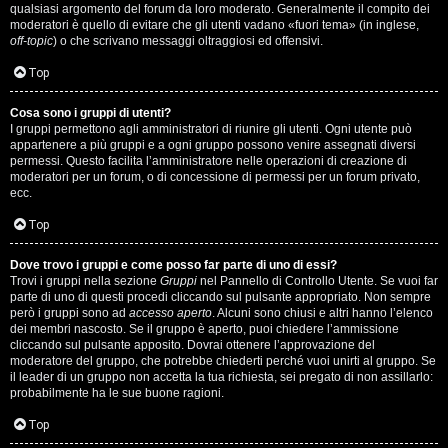
qualsiasi argomento del forum da loro moderato. Generalmente il compito dei
s
moderatori è quello di evitare che gli utenti vadano «fuori tema» (in inglese,
off-topic
) o che scrivano messaggi oltraggiosi ed offensivi.
i
Top
M
Cosa sono i gruppi di utenti?
u
I gruppi permettono agli amministratori di riunire gli utenti. Ogni utente può
appartenere a più gruppi e a ogni gruppo possono venire assegnati diversi
s
permessi. Questo facilita l’amministratore nelle operazioni di creazione di
moderatori per un forum, o di concessione di permessi per un forum privato,
i
ecc.
c
Top
a
Dove trovo i gruppi e come posso far parte di uno di essi?
Trovi i gruppi nella sezione
Gruppi
nel Pannello di Controllo Utente. Se vuoi far
l
parte di uno di questi procedi cliccando sul pulsante appropriato. Non sempre
però i gruppi sono ad
accesso aperto
. Alcuni sono chiusi e altri hanno l’elenco
i
dei membri nascosto. Se il gruppo è aperto, puoi chiedere l’ammissione
cliccando sul pulsante apposito. Dovrai ottenere l’approvazione del
.
moderatore del gruppo, che potrebbe chiederti perché vuoi unirti al gruppo. Se
il leader di un gruppo non accetta la tua richiesta, sei pregato di non assillarlo:
.
probabilmente ha le sue buone ragioni.
.
Top