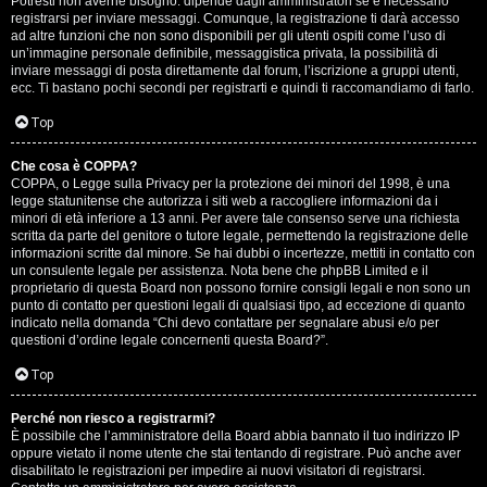
Potresti non averne bisogno: dipende dagli amministratori se è necessario
registrarsi per inviare messaggi. Comunque, la registrazione ti darà accesso
ad altre funzioni che non sono disponibili per gli utenti ospiti come l’uso di
un’immagine personale definibile, messaggistica privata, la possibilità di
inviare messaggi di posta direttamente dal forum, l’iscrizione a gruppi utenti,
ecc. Ti bastano pochi secondi per registrarti e quindi ti raccomandiamo di farlo.
Top
T
Che cosa è COPPA?
A
o
COPPA, o Legge sulla Privacy per la protezione dei minori del 1998, è una
legge statunitense che autorizza i siti web a raccogliere informazioni da i
r
p
minori di età inferiore a 13 anni. Per avere tale consenso serve una richiesta
scritta da parte del genitore o tutore legale, permettendo la registrazione delle
g
i
informazioni scritte dal minore. Se hai dubbi o incertezze, mettiti in contatto con
un consulente legale per assistenza. Nota bene che phpBB Limited e il
o
c
proprietario di questa Board non possono fornire consigli legali e non sono un
punto di contatto per questioni legali di qualsiasi tipo, ad eccezione di quanto
m
A
indicato nella domanda “Chi devo contattare per segnalare abusi e/o per
questioni d’ordine legale concernenti questa Board?”.
e
t
Top
n
t
Perché non riesco a registrarmi?
t
i
È possibile che l’amministratore della Board abbia bannato il tuo indirizzo IP
oppure vietato il nome utente che stai tentando di registrare. Può anche aver
i
v
disabilitato le registrazioni per impedire ai nuovi visitatori di registrarsi.