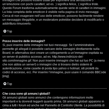
e
immagini che possono essere usate per esprimere una sensazione o
un’emozione con pochi caratteri; ad es. :) significa felice, :( significa triste.
s
Questo Forum trasforma automaticamente queste serie di caratteri in immagini.
La lista completa delle emoticon è visibile nella pagina di invio messaggi.
Cerca di non esagerare nell’uso delle emoticon, possono facilmente rendere
s
un messaggio illeggibile, e un moderatore potrebbe decidere di modificarlo o
addirittura rimuoverlo.
i
Top
o
n
Posso inserire delle immagini?
Sì, puoi inserire delle immagini nei tuoi messaggi. Se l’amministratore
permette gli allegati è possibile caricare delle immagini direttamente sulla
i
Board; in alternativa devi creare un collegamento a un’immagine ospitata su
un server di pubblico accesso, ad es. http://www.indirizzo-del-
sito.com/immagine.gif. Non puoi inserire immagini che hai sul tuo PC (a meno
C
che non abbia un server!) o immagini che si trovano dietro sistemi di
autenticazione, come caselle di posta tipo yahoo o hotmail, siti protetti da
o
codici di accesso, ecc. Per inserire l’immagine, puoi usare il comando BBCode
[img].
s
Top
a
Che cosa sono gli annunci globali?
c
Gli annunci globali sono annunci che contengono informazioni molto
importanti e tu dovresti leggerli quanto prima. Gli annunci globali appaiono in
i
cima a tutti i forum ed anche nel Pannello di Controllo Utente. La possibilità di