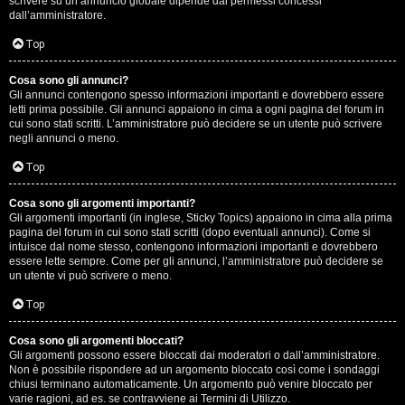
scrivere su un annuncio globale dipende dai permessi concessi
p
dall’amministratore.
i
Top
a
Cosa sono gli annunci?
Gli annunci contengono spesso informazioni importanti e dovrebbero essere
c
letti prima possibile. Gli annunci appaiono in cima a ogni pagina del forum in
cui sono stati scritti. L’amministratore può decidere se un utente può scrivere
e
negli annunci o meno.
e
Top
c
Cosa sono gli argomenti importanti?
Gli argomenti importanti (in inglese, Sticky Topics) appaiono in cima alla prima
o
pagina del forum in cui sono stati scritti (dopo eventuali annunci). Come si
intuisce dal nome stesso, contengono informazioni importanti e dovrebbero
s
essere lette sempre. Come per gli annunci, l’amministratore può decidere se
un utente vi può scrivere o meno.
a
Top
n
Cosa sono gli argomenti bloccati?
o
Gli argomenti possono essere bloccati dai moderatori o dall’amministratore.
Non è possibile rispondere ad un argomento bloccato così come i sondaggi
n
chiusi terminano automaticamente. Un argomento può venire bloccato per
varie ragioni, ad es. se contravviene ai Termini di Utilizzo.