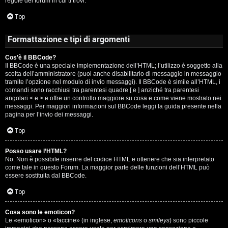
regole del forum in cui ti trovi.
A
Top
g
Formattazione e tipi di argomenti
o
Cos’è il BBCode?
s
Il BBCode è una speciale implementazione dell’HTML; l’utilizzo è soggetto alla
scelta dell’amministratore (puoi anche disabilitarlo di messaggio in messaggio
t
tramite l’opzione nel modulo di invio messaggi). Il BBCode è simile all’HTML, i
comandi sono racchiusi tra parentesi quadre [ e ] anziché tra parentesi
i
angolari < e > e offre un controllo maggiore su cosa e come viene mostrato nei
messaggi. Per maggiori informazioni sul BBCode leggi la guida presente nella
pagina per l’invio dei messaggi.
n
Top
o
Posso usare l’HTML?
R
No. Non è possibile inserire del codice HTML e ottenere che sia interpretato
come tale in questo Forum. La maggior parte delle funzioni dell’HTML può
i
essere sostituita dal BBCode.
Top
f
l
Cosa sono le emoticon?
Le «emoticon» o «faccine» (in inglese,
emoticons
o
smileys
) sono piccole