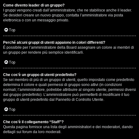
Come divento leader di un gruppo?
D
I gruppi vengono creati dall’amministratore, che ne stabilisce anche il leader.
Se desideri creare un nuovo gruppo, contatta l’amministratore via posta
i
elettronica o con un messaggio privato.
t
Top
u
Perché alcuni gruppi di utenti appaiono in colori differenti?
È possibile per l’amministratore della Board assegnare un colore ai membri di
t
un gruppo per rendere più semplice identificarli.
t
Top
o
Che cos’è un gruppo di utenti predefinito?
Se sei membro di più di un gruppo di utenti, quello impostato come predefinito
u
determina il colore e quali permessi di gruppo sono attivi (in condizioni
normali; l’amministratore, potrebbe attribuire al singolo utente, permessi diversi
n
dal gruppo predefinito). L’amministratore può permetterti di modificare il tuo
gruppo di utenti predefinito dal Pannello di Controllo Utente.
p
Top
ò
Che cos’è il collegamento “Staff”?
Questa pagina fornisce una lista degli amministratori e dei moderatori, dando
dettagli sui forum da loro moderati.