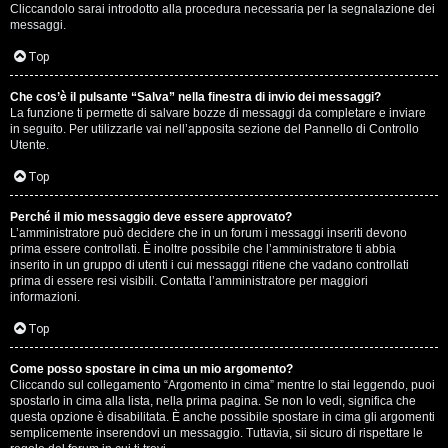
e
Cliccandolo sarai introdotto alla procedura necessaria per la segnalazione dei
messaggi.
r
Top
a
t
Che cos’è il pulsante “Salva” nella finestra di invio dei messaggi?
La funzione ti permette di salvare bozze di messaggi da completare e inviare
in seguito. Per utilizzarle vai nell’apposita sezione del Pannello di Controllo
e
Utente.
c
Top
o
Perché il mio messaggio deve essere approvato?
n
L’amministratore può decidere che in un forum i messaggi inseriti devono
prima essere controllati. È inoltre possibile che l’amministratore ti abbia
inserito in un gruppo di utenti i cui messaggi ritiene che vadano controllati
G
prima di essere resi visibili. Contatta l’amministratore per maggiori
informazioni.
i
Top
g
i
Come posso spostare in cima un mio argomento?
Cliccando sul collegamento “Argomento in cima” mentre lo stai leggendo, puoi
spostarlo in cima alla lista, nella prima pagina. Se non lo vedi, significa che
D
questa opzione è disabilitata. È anche possibile spostare in cima gli argomenti
semplicemente inserendovi un messaggio. Tuttavia, sii sicuro di rispettare le
'