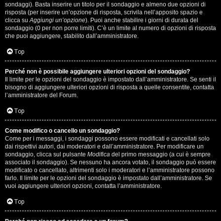
i
sondaggi). Basta inserire un titolo per il sondaggio e almeno due opzioni di
g
risposta (per inserire un’opzione di risposta, scrivila nell’apposito spazio e
clicca su
Aggiungi un’opzione
). Puoi anche stabilire i giorni di durata del
sondaggio (0 per non porre limiti). C’è un limite al numero di opzioni di risposta
i
che puoi aggiungere, stabilito dall’amministratore.
D
Top
'
Perché non è possibile aggiungere ulteriori opzioni del sondaggio?
A
Il limite per le opzioni del sondaggio è impostato dall’amministratore. Se senti il
bisogno di aggiungere ulteriori opzioni di risposta a quelle consentite, contatta
l’amministratore del Forum.
g
Top
o
s
Come modifico o cancello un sondaggio?
Come per i messaggi, i sondaggi possono essere modificati e cancellati solo
t
dai rispettivi autori, dai moderatori e dall’amministratore. Per modificare un
sondaggio, clicca sul pulsante
Modifica
del primo messaggio (a cui è sempre
associato il sondaggio). Se nessuno ha ancora votato, il sondaggio può essere
i
modificato o cancellato, altrimenti solo i moderatori e l’amministratore possono
farlo. Il limite per le opzioni del sondaggio è impostato dall’amministratore. Se
n
vuoi aggiungere ulteriori opzioni, contatta l’amministratore.
o
Top
.