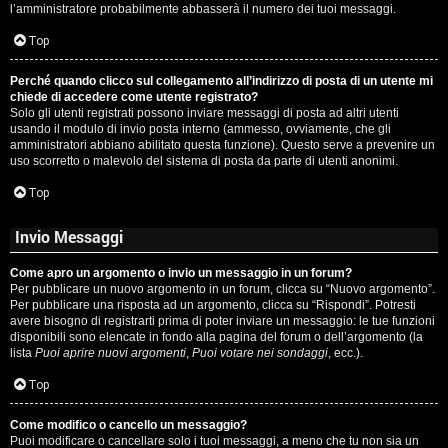
l’amministratore probabilmente abbasserà il numero dei tuoi messaggi.
P
Top
l
Perché quando clicco sul collegamento all’indirizzo di posta di un utente mi
a
chiede di accedere come utente registrato?
Solo gli utenti registrati possono inviare messaggi di posta ad altri utenti
n
usando il modulo di invio posta interno (ammesso, ovviamente, che gli
amministratori abbiano abilitato questa funzione). Questo serve a prevenire un
e
uso scorretto o malevolo del sistema di posta da parte di utenti anonimi.
t
Top
Invio Messaggi
P
Come apro un argomento o invio un messaggio in un forum?
e
Per pubblicare un nuovo argomento in un forum, clicca su “Nuovo argomento”.
Per pubblicare una risposta ad un argomento, clicca su “Rispondi”. Potresti
r
avere bisogno di registrarti prima di poter inviare un messaggio: le tue funzioni
disponibili sono elencate in fondo alla pagina del forum o dell’argomento (la
c
lista
Puoi aprire nuovi argomenti
,
Puoi votare nei sondaggi
, ecc.).
o
Top
r
Come modifico o cancello un messaggio?
Puoi modificare o cancellare solo i tuoi messaggi, a meno che tu non sia un