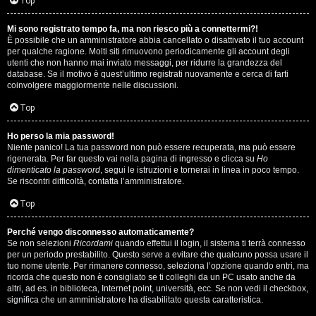
i
Top
n
Mi sono registrato tempo fa, ma non riesco più a connettermi?!
È possibile che un amministratore abbia cancellato o disattivato il tuo account
A
o
per qualche ragione. Molti siti rimuovono periodicamente gli account degli
utenti che non hanno mai inviato messaggi, per ridurre la grandezza del
r
i
database. Se il motivo è quest’ultimo registrati nuovamente e cerca di farti
coinvolgere maggiormente nelle discussioni.
g
n
Top
o
T
Ho perso la mia password!
m
o
Niente panico! La tua password non può essere recuperata, ma può essere
rigenerata. Per far questo vai nella pagina di ingresso e clicca su
Ho
e
u
dimenticato la password
, segui le istruzioni e tornerai in linea in poco tempo.
Se riscontri difficoltà, contatta l’amministratore.
n
r
Top
t
M
Perché vengo disconnesso automaticamente?
i
Se non selezioni
Ricordami
quando effettui il login, il sistema ti terrà connesso
u
per un periodo prestabilito. Questo serve a evitare che qualcuno possa usare il
a
tuo nome utente. Per rimanere connesso, seleziona l’opzione quando entri, ma
s
ricorda che questo non è consigliato se ti colleghi da un PC usato anche da
t
altri, ad es. in biblioteca, Internet point, università, ecc. Se non vedi il checkbox,
i
significa che un amministratore ha disabilitato questa caratteristica.
t