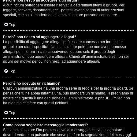
Perché non riesco ad accedere a un forum?
Alcuni forum potrebbero essere riservati a determinati utenti o gruppi. Per
.
leggere, scrivere, rispondere, ecc., potresti aver bisogno di autorizzazioni
speciali, che solo i moderatori e l’amministratore possono concedere.
.
Top
R
Perché non riesco ad aggiungere allegati?
e
La possibilità di aggiungere allegati può essere concessa per forum, per
gruppi o per utenti specifici. L’amministratore potrebbe non aver permesso
allegati per il forum in cui stai scrivendo, oppure solo il gruppo degli
s
amministratori può aggiungere allegati. Chiedi all’amministratore se non sei
sicuro del motivo per cui non riesci ad aggiungere allegati.
o
Top
c
o
Perché ho ricevuto un richiamo?
Ciascun amministratore ha una propria serie di regole per la propria Board. Se
pensa che tu ne abbia infranta una, può mandarti un richiamo. Ti preghiamo di
n
notare che questa è una decisione dell’amministratore, e phpBB Limited non
ha niente a che fare con questi richiami.
t
Top
i
S
Come posso segnalare messaggi ai moderatori?
Se l’amministratore l’ha permesso, vai al messaggio che vuoi segnalare:
dovresti vedere un pulsante che serve per fare la segnalazione dei messaggi.