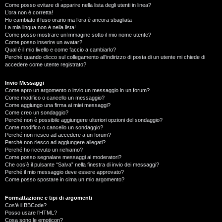
Come posso evitare di apparire nella lista degli utenti in linea?
L’ora non è corretta!
Ho cambiato il fuso orario ma l’ora è ancora sbagliata
La mia lingua non è nella lista!
Come posso mostrare un’immagine sotto il mio nome utente?
Come posso inserire un avatar?
Qual è il mio livello e come faccio a cambiarlo?
Perché quando clicco sul collegamento all’indirizzo di posta di un utente mi chiede di
accedere come utente registrato?
Invio Messaggi
Come apro un argomento o invio un messaggio in un forum?
Come modifico o cancello un messaggio?
Come aggiungo una firma ai miei messaggi?
Come creo un sondaggio?
Perché non è possibile aggiungere ulteriori opzioni del sondaggio?
Come modifico o cancello un sondaggio?
Perché non riesco ad accedere a un forum?
Perché non riesco ad aggiungere allegati?
Perché ho ricevuto un richiamo?
Come posso segnalare messaggi ai moderatori?
Che cos’è il pulsante “Salva” nella finestra di invio dei messaggi?
Perché il mio messaggio deve essere approvato?
Come posso spostare in cima un mio argomento?
Formattazione e tipi di argomenti
Cos’è il BBCode?
Posso usare l’HTML?
Cosa sono le emoticon?