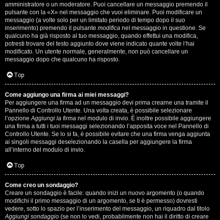
s
amministratore o un moderatore. Puoi cancellare un messaggio premendo il
pulsante con la «X» nel messaggio che vuoi eliminare. Puoi modificare un
i
messaggio (a volte solo per un limitato periodo di tempo dopo il suo
inserimento) premendo il pulsante
modifica
nel messaggio in questione. Se
M
qualcuno ha già risposto al tuo messaggio, quando effettui una modifica,
potresti trovare del testo aggiunto dove viene indicato quante volte l’hai
u
modificato. Un utente normale, generalmente, non può cancellare un
messaggio dopo che qualcuno ha risposto.
s
Top
i
Come aggiungo una firma ai miei messaggi?
c
Per aggiungere una firma ad un messaggio devi prima crearne una tramite il
Pannello di Controllo Utente. Una volta creata, è possibile selezionare
a
l’opzione
Aggiungi la firma
nel modulo di invio. È inoltre possibile aggiungere
una firma a tutti i tuoi messaggi selezionando l’apposita voce nel Pannello di
l
Controllo Utente. Se lo si fa, è possibile evitare che una firma venga aggiunta
ai singoli messaggi deselezionando la casella per aggiungere la firma
i
all’interno del modulo di invio.
d
Top
i
Come creo un sondaggio?
Creare un sondaggio è facile: quando inizi un nuovo argomento (o quando
G
modifichi il primo messaggio di un argomento, se ti è permesso) dovresti
vedere, sotto lo spazio per l’inserimento del messaggio, un riquadro dal titolo
Aggiungi sondaggio
(se non lo vedi, probabilmente non hai il diritto di creare