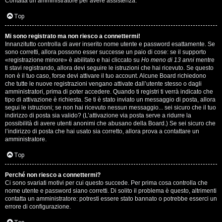
Contatta un amministratore per avere assistenza.
s
i
Top
e
G
Mi sono registrato ma non riesco a connettermi!
n
Innanzitutto controlla di aver inserito nome utente e password esattamente. Se
i
sono corretti, allora possono esser successe un paio di cose: se il supporto
z
«registrazione minore» è abilitato e hai cliccato su
Ho meno di 13 anni
mentre
g
ti stavi registrando, allora devi seguire le istruzioni che hai ricevuto. Se questo
non è il tuo caso, forse devi attivare il tuo account. Alcune Board richiedono
a
che tutte le nuove registrazioni vengano attivate dall’utente stesso o dagli
i
amministratori, prima di poter accedere. Quando ti registri ti verrà indicato che
r
tipo di attivazione è richiesta. Se ti è stato inviato un messaggio di posta, allora
D
segui le istruzioni; se non hai ricevuto nessun messaggio... sei sicuro che il tuo
i
indirizzo di posta sia valido? (L’attivazione via posta serve a ridurre la
'
possibilità di avere utenti anonimi che abusano della Board.) Se sei sicuro che
s
l’indirizzo di posta che hai usato sia corretto, allora prova a contattare un
A
amministratore.
p
g
Top
o
o
Perché non riesco a connettermi?
s
Ci sono svariati motivi per cui questo succede. Per prima cosa controlla che
s
nome utente e password siano corretti. Di solito il problema è questo, altrimenti
t
contatta un amministratore: potresti essere stato bannato o potrebbe esserci un
t
errore di configurazione.
a