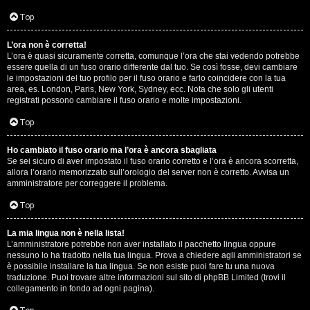
D
Q
Top
i
L’ora non è corretta!
g
L’ora è quasi sicuramente corretta, comunque l’ora che stai vedendo potrebbe
essere quella di un fuso orario differente dal tuo. Se così fosse, devi cambiare
i
le impostazioni del tuo profilo per il fuso orario e farlo coincidere con la tua
area, es. London, Paris, New York, Sydney, ecc. Nota che solo gli utenti
t
registrati possono cambiare il fuso orario e molte impostazioni.
a
Top
l
Ho cambiato il fuso orario ma l’ora è ancora sbagliata
Se sei sicuro di aver impostato il fuso orario corretto e l’ora è ancora scorretta,
S
allora l’orario memorizzato sull’orologio del server non è corretto. Avvisa un
amministratore per correggere il problema.
t
Top
o
La mia lingua non è nella lista!
r
L’amministratore potrebbe non aver installato il pacchetto lingua oppure
nessuno lo ha tradotto nella tua lingua. Prova a chiedere agli amministratori se
e
è possibile installare la tua lingua. Se non esiste puoi fare tu una nuova
traduzione. Puoi trovare altre informazioni sul sito di phpBB Limited (trovi il
:
collegamento in fondo ad ogni pagina).