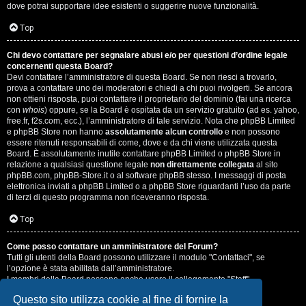
dove potrai supportare idee esistenti o suggerire nuove funzionalità.
Top
Chi devo contattare per segnalare abusi e/o per questioni d’ordine legale
concernenti questa Board?
Devi contattare l’amministratore di questa Board. Se non riesci a trovarlo,
prova a contattare uno dei moderatori e chiedi a chi puoi rivolgerti. Se ancora
non ottieni risposta, puoi contattare il proprietario del dominio (fai una ricerca
con
whois
) oppure, se la Board è ospitata da un servizio gratuito (ad es. yahoo,
free.fr, f2s.com, ecc.), l’amministratore di tale servizio. Nota che phpBB Limited
e phpBB Store non hanno
assolutamente alcun controllo
e non possono
essere ritenuti responsabili di come, dove e da chi viene utilizzata questa
Board. È assolutamente inutile contattare phpBB Limited o phpBB Store in
relazione a qualsiasi questione legale
non direttamente collegata
al sito
phpBB.com, phpBB-Store.it o al software phpBB stesso. I messaggi di posta
elettronica inviati a phpBB Limited o a phpBB Store riguardanti l’uso da parte
di terzi di questo programma non riceveranno risposta.
Top
Come posso contattare un amministratore del Forum?
Tutti gli utenti della Board possono utilizzare il modulo "Contattaci", se
l’opzione è stata abilitata dall’amministratore.
I membri della Board possono anche usare il collegamento "Staff".
Questo sito utilizza cookie al fine di fornire la
Top