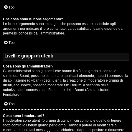
c
Top
i
Che cosa sono le icone argomento?
p
Le icone argomento sono immagini che possono essere associate agli
argomenti per indicare il loro contenuto. La possibilità di usarle dipende dai
i
permessi concessi dall’amministratore.
a
Top
c
Livelli e gruppi di utenti
e
Cosa sono gli amministratori?
Gli amministratori sono gli utenti che hanno il più alto grado di controllo
P
sull’intera Board; possono controllare qualsiasi elemento, inclusi i permessi, la
disabilitazione (o «ban») degli utenti, la creazione di moderatori e gruppi di
utenti, ecc. Inoltre, possono moderare tutti i forum, a seconda delle
e
autorizzazioni concesse dal Fondatore della Board (Amministratore
Fondatore).
r
Top
c
o
Cosa sono i moderatori?
I moderatori sono utenti (o gruppi di utenti) il cui compito è quello di tenere
sotto controllo i forum giorno per giorno. Hanno il potere di modificare o
r
cancellare qualsiasi messaggio e di chiudere, riaprire, spostare o rimuovere