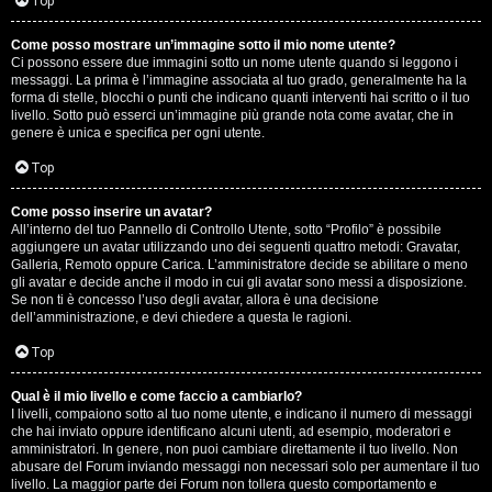
G
Top
i
Come posso mostrare un’immagine sotto il mio nome utente?
Ci possono essere due immagini sotto un nome utente quando si leggono i
g
messaggi. La prima è l’immagine associata al tuo grado, generalmente ha la
forma di stelle, blocchi o punti che indicano quanti interventi hai scritto o il tuo
i
livello. Sotto può esserci un’immagine più grande nota come avatar, che in
genere è unica e specifica per ogni utente.
D
Top
’
Come posso inserire un avatar?
A
All’interno del tuo Pannello di Controllo Utente, sotto “Profilo” è possibile
aggiungere un avatar utilizzando uno dei seguenti quattro metodi: Gravatar,
g
Galleria, Remoto oppure Carica. L’amministratore decide se abilitare o meno
gli avatar e decide anche il modo in cui gli avatar sono messi a disposizione.
o
Se non ti è concesso l’uso degli avatar, allora è una decisione
dell’amministrazione, e devi chiedere a questa le ragioni.
s
Top
t
Qual è il mio livello e come faccio a cambiarlo?
i
I livelli, compaiono sotto al tuo nome utente, e indicano il numero di messaggi
che hai inviato oppure identificano alcuni utenti, ad esempio, moderatori e
n
amministratori. In genere, non puoi cambiare direttamente il tuo livello. Non
abusare del Forum inviando messaggi non necessari solo per aumentare il tuo
o
livello. La maggior parte dei Forum non tollera questo comportamento e