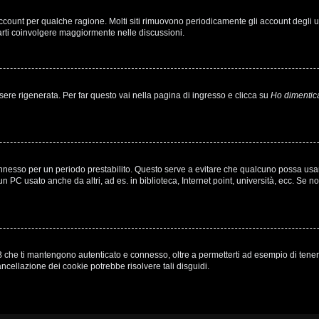
 account per qualche ragione. Molti siti rimuovono periodicamente gli account degli
farti coinvolgere maggiormente nelle discussioni.
e rigenerata. Per far questo vai nella pagina di ingresso e clicca su
Ho dimentic
à connesso per un periodo prestabilito. Questo serve a evitare che qualcuno possa u
n PC usato anche da altri, ad es. in biblioteca, Internet point, università, ecc. Se n
 che ti mantengono autenticato e connesso, oltre a permetterti ad esempio di tenere t
ncellazione dei cookie potrebbe risolvere tali disguidi.