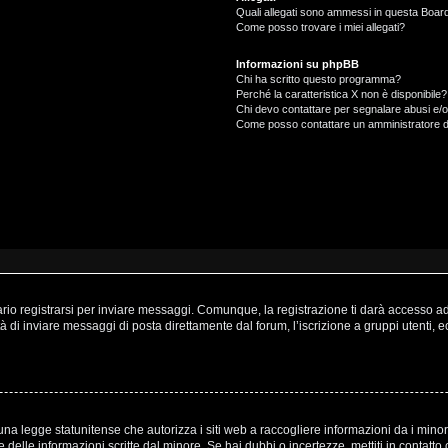
Quali allegati sono ammessi in questa Boar
Come posso trovare i miei allegati?
Informazioni su phpBB
Chi ha scritto questo programma?
Perché la caratteristica X non è disponibile?
Chi devo contattare per segnalare abusi e/o
Come posso contattare un amministratore 
o registrarsi per inviare messaggi. Comunque, la registrazione ti darà accesso ad a
à di inviare messaggi di posta direttamente dal forum, l’iscrizione a gruppi utenti, 
a legge statunitense che autorizza i siti web a raccogliere informazioni da i minori
one delle informazioni scritte dal minore. Se hai dubbi o incertezze, mettiti in cont