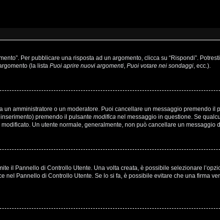
to”. Per pubblicare una risposta ad un argomento, clicca su “Rispondi”. Potresti a
’argomento (la lista
Puoi aprire nuovi argomenti
,
Puoi votare nei sondaggi
, ecc.).
sia un amministratore o un moderatore. Puoi cancellare un messaggio premendo il 
o inserimento) premendo il pulsante
modifica
nel messaggio in questione. Se qualcun
’hai modificato. Un utente normale, generalmente, non può cancellare un messaggio
e il Pannello di Controllo Utente. Una volta creata, è possibile selezionare l’opz
ce nel Pannello di Controllo Utente. Se lo si fa, è possibile evitare che una firma 