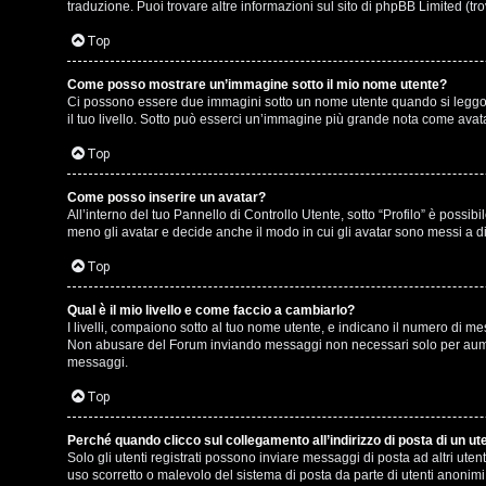
e
r
traduzione. Puoi trovare altre informazioni sul sito di phpBB Limited (tr
r
e
Top
c
:
Come posso mostrare un’immagine sotto il mio nome utente?
Ci possono essere due immagini sotto un nome utente quando si leggono i
a
G
il tuo livello. Sotto può esserci un’immagine più grande nota come avata
i
Top
g
Come posso inserire un avatar?
F
All’interno del tuo Pannello di Controllo Utente, sotto “Profilo” è poss
i
meno gli avatar e decide anche il modo in cui gli avatar sono messi a di
A
D
Top
Q
’
Qual è il mio livello e come faccio a cambiarlo?
I livelli, compaiono sotto al tuo nome utente, e indicano il numero di me
A
Non abusare del Forum inviando messaggi non necessari solo per aument
messaggi.
g
Top
o
Perché quando clicco sul collegamento all’indirizzo di posta di un u
s
Solo gli utenti registrati possono inviare messaggi di posta ad altri ut
uso scorretto o malevolo del sistema di posta da parte di utenti anonimi