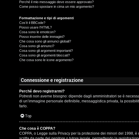
t
Perché il mio messaggio deve essere approvato?
Come posso spostare in cima un mio argomento?
t
I
Formattazione e tipi di argomenti
i
Cos’è il BBCode?
s
Posso usare l’HTML?
v
Cosa sono le emoticon?
c
Posso inserire delle immagini?
i
Che cosa sono gli annunci globali?
r
Cosa sono gli annunci?
Cosa sono gli argomenti importanti?
Cosa sono gli argomenti bloccati?
i
G
Che cosa sono le icone argomento?
v
i
i
g
Connessione e registrazione
t
i
Perché devo registrarmi?
Potresti non averne bisogno: dipende dagli amministratori se è necessari
i
D
di un’immagine personale definibile, messaggistica privata, la possibilit
farlo.
'
Top
A
A
Che cosa è COPPA?
g
COPPA, o Legge sulla Privacy per la protezione dei minori del 1998, è un
r
scritta da parte del genitore o tutore legale, permettendo la registrazi