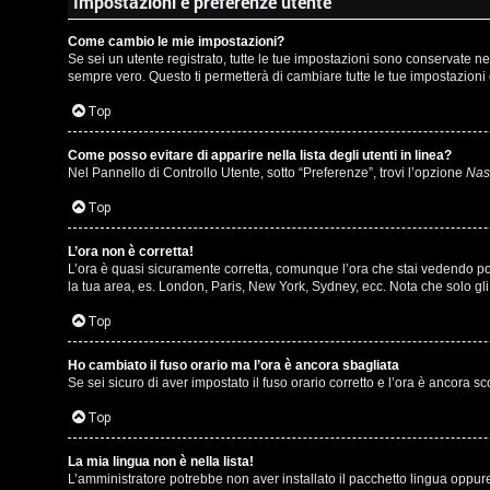
m
Impostazioni e preferenze utente
l
e
Come cambio le mie impostazioni?
i
Se sei un utente registrato, tutte le tue impostazioni sono conservate 
n
sempre vero. Questo ti permetterà di cambiare tutte le tue impostazioni 
/
t
Top
D
i
Come posso evitare di apparire nella lista degli utenti in linea?
i
Nel Pannello di Controllo Utente, sotto “Preferenze”, trovi l’opzione
Nasc
a
g
Top
t
i
t
L’ora non è corretta!
L’ora è quasi sicuramente corretta, comunque l’ora che stai vedendo potre
t
la tua area, es. London, Paris, New York, Sydney, ecc. Nota che solo gli 
i
a
Top
v
l
i
Ho cambiato il fuso orario ma l’ora è ancora sbagliata
S
Se sei sicuro di aver impostato il fuso orario corretto e l’ora è ancora s
Top
t
C
o
La mia lingua non è nella lista!
L’amministratore potrebbe non aver installato il pacchetto lingua oppure