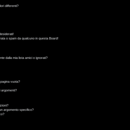
ori differenti?
esiderati!
rata o spam da qualcuno in questa Board!
 dalla mia lista amici o ignorati?
a pagina vuota?
i argomenti?
izioni?
un argomento specifico?
co?