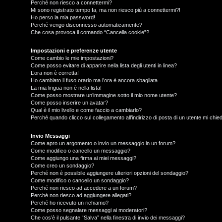
Perché non riesco a connettermi?
Mi sono registrato tempo fa, ma non riesco più a connettermi?!
Ho perso la mia password!
Perché vengo disconnesso automaticamente?
Che cosa provoca il comando “Cancella cookie”?
Impostazioni e preferenze utente
Come cambio le mie impostazioni?
Come posso evitare di apparire nella lista degli utenti in linea?
L’ora non è corretta!
Ho cambiato il fuso orario ma l’ora è ancora sbagliata
La mia lingua non è nella lista!
Come posso mostrare un’immagine sotto il mio nome utente?
Come posso inserire un avatar?
Qual è il mio livello e come faccio a cambiarlo?
Perché quando clicco sul collegamento all’indirizzo di posta di un utente mi chi
T
L
o
Invio Messaggi
Come apro un argomento o invio un messaggio in un forum?
Come modifico o cancello un messaggio?
o
p
Come aggiungo una firma ai miei messaggi?
Come creo un sondaggio?
g
i
Perché non è possibile aggiungere ulteriori opzioni del sondaggio?
Come modifico o cancello un sondaggio?
i
c
Perché non riesco ad accedere a un forum?
Perché non riesco ad aggiungere allegati?
n
A
Perché ho ricevuto un richiamo?
Come posso segnalare messaggi ai moderatori?
Che cos’è il pulsante “Salva” nella finestra di invio dei messaggi?