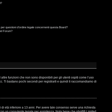
d?
 per questioni d’ordine legale concernenti questa Board?
del Forum?
ltre funzioni che non sono disponibili per gli utenti ospiti come l’uso
ecc. Ti bastano pochi secondi per registrarti e quindi ti raccomandiamo di
 di età inferiore a 13 anni. Per avere tale consenso serve una richiesta
atto con un consulente legale per assistenza. Nota bene che phpBB Limited