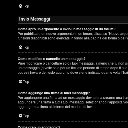
t
Top
i
Invio Messaggi
n
o
Come apro un argomento o invio un messaggio in un forum?
Per pubblicare un nuovo argomento in un forum, clicca su “Nuovo argomen
P
funzioni disponibili sono elencate in fondo alla pagina del forum o dell
Top
l
a
Come modifico o cancello un messaggio?
Puoi modificare o cancellare solo i tuoi messaggi, a meno che tu non 
n
un messaggio (a volte solo per un limitato periodo di tempo dopo il su
potresti trovare del testo aggiunto dove viene indicato quante volte l
e
Top
t
Come aggiungo una firma ai miei messaggi?
Per aggiungere una firma ad un messaggio devi prima crearne una tramit
P
aggiungere una firma a tutti i tuoi messaggi selezionando l’apposita vo
aggiungere la firma all’interno del modulo di invio.
e
Top
r
Come creo un sondaggio?