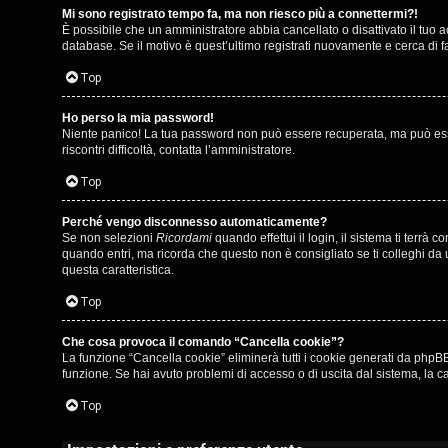
Mi sono registrato tempo fa, ma non riesco più a connettermi?!
i
u
È possibile che un amministratore abbia cancellato o disattivato il tuo
database. Se il motivo è quest’ultimo registrati nuovamente e cerca di 
s
s
Top
p
i
o
c
Ho perso la mia password!
Niente panico! La tua password non può essere recuperata, ma può esser
riscontri difficoltà, contatta l’amministratore.
s
a
Top
t
:
a
C
Perché vengo disconnesso automaticamente?
Se non selezioni
Ricordami
quando effettui il login, il sistema ti terr
D
quando entri, ma ricorda che questo non è consigliato se ti colleghi da u
questa caratteristica.
/
Top
A
V
r
Che cosa provoca il comando “Cancella cookie”?
i
La funzione “Cancella cookie” eliminerà tutti i cookie generati da phpBB
g
funzione. Se hai avuto problemi di accesso o di uscita dal sistema, la ca
n
o
Top
i