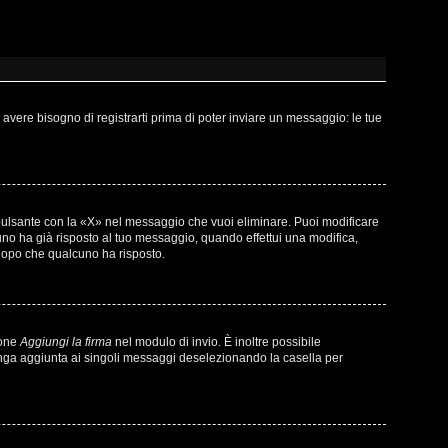
vere bisogno di registrarti prima di poter inviare un messaggio: le tue
pulsante con la «X» nel messaggio che vuoi eliminare. Puoi modificare
o ha già risposto al tuo messaggio, quando effettui una modifica,
 dopo che qualcuno ha risposto.
ione
Aggiungi la firma
nel modulo di invio. È inoltre possibile
venga aggiunta ai singoli messaggi deselezionando la casella per