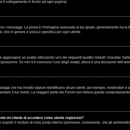
ovi il collegamento in fondo ad ogni pagina).
 messaggi. La prima è l’immagine associata al tuo grado, generalmente ha la forma 
r, che in genere è unica e specifica per ogni utente.
ibile aggiungere un avatar utilizzando uno dei seguenti quattro metodi: Gravatar, Gal
sposizione. Se non ti è concesso l’uso degli avatar, allora è una decisione dell’amm
ssaggi che hai inviato oppure identificano alcuni utenti, ad esempio, moderatori e am
are il tuo livello. La maggior parte dei Forum non tollera questo comportamento 
tente mi chiede di accedere come utente registrato?
enti usando il modulo di invio posta interno (ammesso, ovviamente, che gli amministr
.