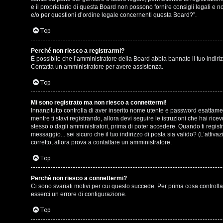
o
e il proprietario di questa Board non possono fornire consigli legali e 
g
e/o per questioni d’ordine legale concernenti questa Board?”.
s
o
Top
t
m
Perché non riesco a registrarmi?
i
È possibile che l’amministratore della Board abbia bannato il tuo indirizz
e
Contatta un amministratore per avere assistenza.
n
n
Top
o
t
Mi sono registrato ma non riesco a connettermi!
i
Innanzitutto controlla di aver inserito nome utente e password esattamen
i
mentre ti stavi registrando, allora devi seguire le istruzioni che hai ric
n
stesso o dagli amministratori, prima di poter accedere. Quando ti registri 
s
messaggio... sei sicuro che il tuo indirizzo di posta sia valido? (L’attiv
T
corretto, allora prova a contattare un amministratore.
e
o
Top
n
u
Perché non riesco a connettermi?
z
Ci sono svariati motivi per cui questo succede. Per prima cosa controlla
r
esserci un errore di configurazione.
a
Top
r
M