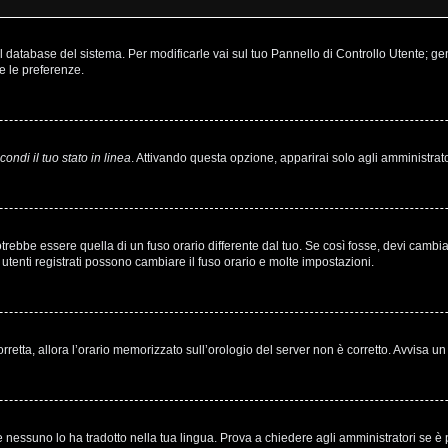
nel database del sistema. Per modificarle vai sul tuo Pannello di Controllo Utente;
e le preferenze.
ondi il tuo stato in linea
. Attivando questa opzione, apparirai solo agli amministrato
bbe essere quella di un fuso orario differente dal tuo. Se così fosse, devi cambiare 
utenti registrati possono cambiare il fuso orario e molte impostazioni.
corretta, allora l’orario memorizzato sull’orologio del server non è corretto. Avvisa 
 nessuno lo ha tradotto nella tua lingua. Prova a chiedere agli amministratori se è p