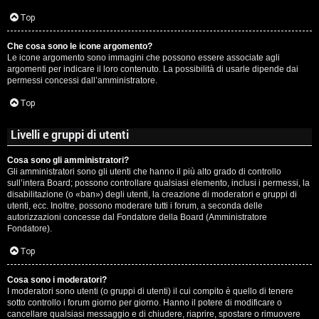
c
Top
i
Che cosa sono le icone argomento?
p
Le icone argomento sono immagini che possono essere associate agli
argomenti per indicare il loro contenuto. La possibilità di usarle dipende dai
i
permessi concessi dall’amministratore.
a
Top
c
Livelli e gruppi di utenti
e
Cosa sono gli amministratori?
Gli amministratori sono gli utenti che hanno il più alto grado di controllo
P
sull’intera Board; possono controllare qualsiasi elemento, inclusi i permessi, la
disabilitazione (o «ban») degli utenti, la creazione di moderatori e gruppi di
utenti, ecc. Inoltre, possono moderare tutti i forum, a seconda delle
e
autorizzazioni concesse dal Fondatore della Board (Amministratore
Fondatore).
r
Top
c
o
Cosa sono i moderatori?
I moderatori sono utenti (o gruppi di utenti) il cui compito è quello di tenere
sotto controllo i forum giorno per giorno. Hanno il potere di modificare o
r
cancellare qualsiasi messaggio e di chiudere, riaprire, spostare o rimuovere