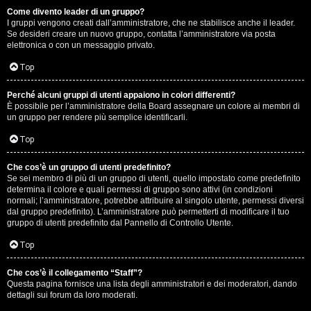
Come divento leader di un gruppo?
D
I gruppi vengono creati dall’amministratore, che ne stabilisce anche il leader.
Se desideri creare un nuovo gruppo, contatta l’amministratore via posta
i
elettronica o con un messaggio privato.
t
Top
u
Perché alcuni gruppi di utenti appaiono in colori differenti?
È possibile per l’amministratore della Board assegnare un colore ai membri di
t
un gruppo per rendere più semplice identificarli.
t
Top
o
Che cos’è un gruppo di utenti predefinito?
Se sei membro di più di un gruppo di utenti, quello impostato come predefinito
u
determina il colore e quali permessi di gruppo sono attivi (in condizioni
normali; l’amministratore, potrebbe attribuire al singolo utente, permessi diversi
n
dal gruppo predefinito). L’amministratore può permetterti di modificare il tuo
gruppo di utenti predefinito dal Pannello di Controllo Utente.
p
Top
ò
Che cos’è il collegamento “Staff”?
Questa pagina fornisce una lista degli amministratori e dei moderatori, dando
dettagli sui forum da loro moderati.