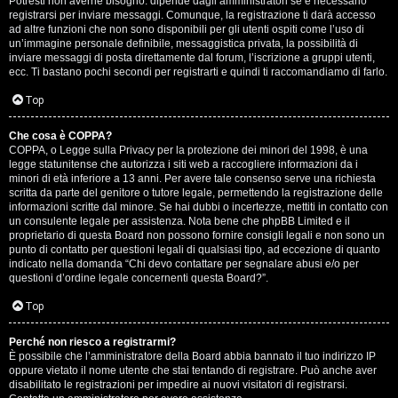
Potresti non averne bisogno: dipende dagli amministratori se è necessario
registrarsi per inviare messaggi. Comunque, la registrazione ti darà accesso
ad altre funzioni che non sono disponibili per gli utenti ospiti come l’uso di
un’immagine personale definibile, messaggistica privata, la possibilità di
inviare messaggi di posta direttamente dal forum, l’iscrizione a gruppi utenti,
ecc. Ti bastano pochi secondi per registrarti e quindi ti raccomandiamo di farlo.
Top
T
Che cosa è COPPA?
A
o
COPPA, o Legge sulla Privacy per la protezione dei minori del 1998, è una
legge statunitense che autorizza i siti web a raccogliere informazioni da i
r
p
minori di età inferiore a 13 anni. Per avere tale consenso serve una richiesta
scritta da parte del genitore o tutore legale, permettendo la registrazione delle
g
i
informazioni scritte dal minore. Se hai dubbi o incertezze, mettiti in contatto con
un consulente legale per assistenza. Nota bene che phpBB Limited e il
o
c
proprietario di questa Board non possono fornire consigli legali e non sono un
punto di contatto per questioni legali di qualsiasi tipo, ad eccezione di quanto
m
A
indicato nella domanda “Chi devo contattare per segnalare abusi e/o per
questioni d’ordine legale concernenti questa Board?”.
e
t
Top
n
t
Perché non riesco a registrarmi?
t
i
È possibile che l’amministratore della Board abbia bannato il tuo indirizzo IP
oppure vietato il nome utente che stai tentando di registrare. Può anche aver
i
v
disabilitato le registrazioni per impedire ai nuovi visitatori di registrarsi.