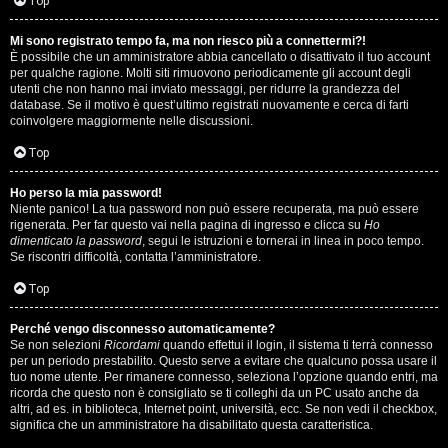
i
Top
n
Mi sono registrato tempo fa, ma non riesco più a connettermi?!
È possibile che un amministratore abbia cancellato o disattivato il tuo account
A
o
per qualche ragione. Molti siti rimuovono periodicamente gli account degli
utenti che non hanno mai inviato messaggi, per ridurre la grandezza del
r
i
database. Se il motivo è quest’ultimo registrati nuovamente e cerca di farti
coinvolgere maggiormente nelle discussioni.
g
n
Top
o
T
Ho perso la mia password!
m
o
Niente panico! La tua password non può essere recuperata, ma può essere
rigenerata. Per far questo vai nella pagina di ingresso e clicca su
Ho
e
u
dimenticato la password
, segui le istruzioni e tornerai in linea in poco tempo.
Se riscontri difficoltà, contatta l’amministratore.
n
r
Top
t
M
Perché vengo disconnesso automaticamente?
i
Se non selezioni
Ricordami
quando effettui il login, il sistema ti terrà connesso
u
per un periodo prestabilito. Questo serve a evitare che qualcuno possa usare il
a
tuo nome utente. Per rimanere connesso, seleziona l’opzione quando entri, ma
s
ricorda che questo non è consigliato se ti colleghi da un PC usato anche da
t
altri, ad es. in biblioteca, Internet point, università, ecc. Se non vedi il checkbox,
i
significa che un amministratore ha disabilitato questa caratteristica.
t