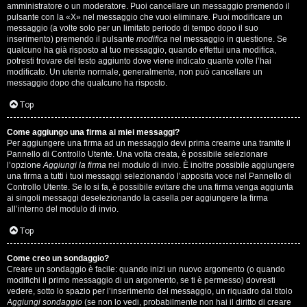
s
amministratore o un moderatore. Puoi cancellare un messaggio premendo il
pulsante con la «X» nel messaggio che vuoi eliminare. Puoi modificare un
i
messaggio (a volte solo per un limitato periodo di tempo dopo il suo
inserimento) premendo il pulsante
modifica
nel messaggio in questione. Se
M
qualcuno ha già risposto al tuo messaggio, quando effettui una modifica,
potresti trovare del testo aggiunto dove viene indicato quante volte l’hai
u
modificato. Un utente normale, generalmente, non può cancellare un
messaggio dopo che qualcuno ha risposto.
s
Top
i
Come aggiungo una firma ai miei messaggi?
c
Per aggiungere una firma ad un messaggio devi prima crearne una tramite il
Pannello di Controllo Utente. Una volta creata, è possibile selezionare
a
l’opzione
Aggiungi la firma
nel modulo di invio. È inoltre possibile aggiungere
una firma a tutti i tuoi messaggi selezionando l’apposita voce nel Pannello di
l
Controllo Utente. Se lo si fa, è possibile evitare che una firma venga aggiunta
ai singoli messaggi deselezionando la casella per aggiungere la firma
i
all’interno del modulo di invio.
d
Top
i
Come creo un sondaggio?
Creare un sondaggio è facile: quando inizi un nuovo argomento (o quando
G
modifichi il primo messaggio di un argomento, se ti è permesso) dovresti
vedere, sotto lo spazio per l’inserimento del messaggio, un riquadro dal titolo
Aggiungi sondaggio
(se non lo vedi, probabilmente non hai il diritto di creare