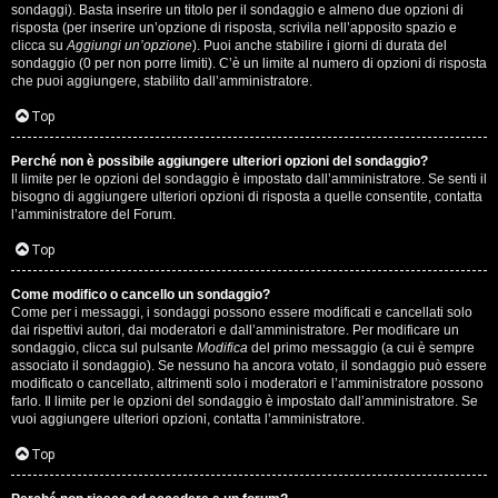
i
sondaggi). Basta inserire un titolo per il sondaggio e almeno due opzioni di
g
risposta (per inserire un’opzione di risposta, scrivila nell’apposito spazio e
clicca su
Aggiungi un’opzione
). Puoi anche stabilire i giorni di durata del
sondaggio (0 per non porre limiti). C’è un limite al numero di opzioni di risposta
i
che puoi aggiungere, stabilito dall’amministratore.
D
Top
'
Perché non è possibile aggiungere ulteriori opzioni del sondaggio?
A
Il limite per le opzioni del sondaggio è impostato dall’amministratore. Se senti il
bisogno di aggiungere ulteriori opzioni di risposta a quelle consentite, contatta
l’amministratore del Forum.
g
Top
o
s
Come modifico o cancello un sondaggio?
Come per i messaggi, i sondaggi possono essere modificati e cancellati solo
t
dai rispettivi autori, dai moderatori e dall’amministratore. Per modificare un
sondaggio, clicca sul pulsante
Modifica
del primo messaggio (a cui è sempre
associato il sondaggio). Se nessuno ha ancora votato, il sondaggio può essere
i
modificato o cancellato, altrimenti solo i moderatori e l’amministratore possono
farlo. Il limite per le opzioni del sondaggio è impostato dall’amministratore. Se
n
vuoi aggiungere ulteriori opzioni, contatta l’amministratore.
o
Top
.