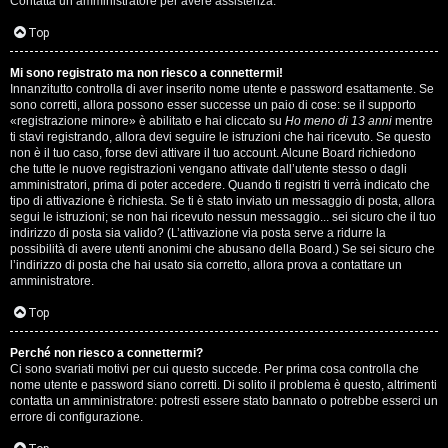
Contatta un amministratore per avere assistenza.
s
i
Top
e
G
Mi sono registrato ma non riesco a connettermi!
n
Innanzitutto controlla di aver inserito nome utente e password esattamente. Se
i
sono corretti, allora possono esser successe un paio di cose: se il supporto
z
«registrazione minore» è abilitato e hai cliccato su
Ho meno di 13 anni
mentre
g
ti stavi registrando, allora devi seguire le istruzioni che hai ricevuto. Se questo
non è il tuo caso, forse devi attivare il tuo account. Alcune Board richiedono
a
che tutte le nuove registrazioni vengano attivate dall’utente stesso o dagli
i
amministratori, prima di poter accedere. Quando ti registri ti verrà indicato che
r
tipo di attivazione è richiesta. Se ti è stato inviato un messaggio di posta, allora
D
segui le istruzioni; se non hai ricevuto nessun messaggio... sei sicuro che il tuo
i
indirizzo di posta sia valido? (L’attivazione via posta serve a ridurre la
'
possibilità di avere utenti anonimi che abusano della Board.) Se sei sicuro che
s
l’indirizzo di posta che hai usato sia corretto, allora prova a contattare un
A
amministratore.
p
g
Top
o
o
Perché non riesco a connettermi?
s
Ci sono svariati motivi per cui questo succede. Per prima cosa controlla che
s
nome utente e password siano corretti. Di solito il problema è questo, altrimenti
t
contatta un amministratore: potresti essere stato bannato o potrebbe esserci un
t
errore di configurazione.
a