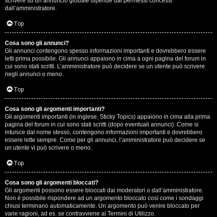
scrivere su un annuncio globale dipende dai permessi concessi
p
dall’amministratore.
i
Top
a
Cosa sono gli annunci?
Gli annunci contengono spesso informazioni importanti e dovrebbero essere
c
letti prima possibile. Gli annunci appaiono in cima a ogni pagina del forum in
cui sono stati scritti. L’amministratore può decidere se un utente può scrivere
e
negli annunci o meno.
e
Top
c
Cosa sono gli argomenti importanti?
Gli argomenti importanti (in inglese, Sticky Topics) appaiono in cima alla prima
o
pagina del forum in cui sono stati scritti (dopo eventuali annunci). Come si
intuisce dal nome stesso, contengono informazioni importanti e dovrebbero
s
essere lette sempre. Come per gli annunci, l’amministratore può decidere se
un utente vi può scrivere o meno.
a
Top
n
Cosa sono gli argomenti bloccati?
o
Gli argomenti possono essere bloccati dai moderatori o dall’amministratore.
Non è possibile rispondere ad un argomento bloccato così come i sondaggi
n
chiusi terminano automaticamente. Un argomento può venire bloccato per
varie ragioni, ad es. se contravviene ai Termini di Utilizzo.