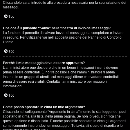
e
Cliccandolo sarai introdotto alla procedura necessaria per la segnalazione dei
messaggi.
r
Top
a
t
Che cos’è il pulsante “Salva” nella finestra di invio dei messaggi?
La funzione ti permette di salvare bozze di messaggi da completare e inviare
in seguito. Per utilizzarle vai nell’apposita sezione del Pannello di Controllo
e
Utente.
c
Top
o
Perché il mio messaggio deve essere approvato?
n
L’amministratore può decidere che in un forum i messaggi inseriti devono
prima essere controllati. È inoltre possibile che l’amministratore ti abbia
inserito in un gruppo di utenti i cui messaggi ritiene che vadano controllati
G
prima di essere resi visibili. Contatta l’amministratore per maggiori
informazioni.
i
Top
g
i
Come posso spostare in cima un mio argomento?
Cliccando sul collegamento “Argomento in cima” mentre lo stai leggendo, puoi
spostarlo in cima alla lista, nella prima pagina. Se non lo vedi, significa che
D
questa opzione è disabilitata. È anche possibile spostare in cima gli argomenti
semplicemente inserendovi un messaggio. Tuttavia, sii sicuro di rispettare le
'