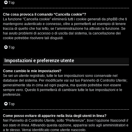
c
Top
i
a
Che cosa provoca il comando “Cancella cookie”?
v
La funzione “Cancella cookie” eliminerà tutti i cookie generati da phpBB che ti
:
mantengono autenticato e connesso, oltre a permetterti ad esempio di tenere
i
traccia di quello che hai letto, se l’amministrazione ha attivato la funzione. Se
C
hai avuto problemi di accesso o di uscita dal sistema, la cancellazione dei
cookie potrebbe risolvere tali disguidi.
D
Top
C
/
Impostazioni e preferenze utente
e
V
Come cambio le mie impostazioni?
r
i
Se sei un utente registrato, tutte le tue impostazioni sono conservate nel
database del sistema. Per modificarle vai sul tuo Pannello di Controllo Utente;
c
n
generalmente sta in cima ad ogni pagina, ma questo potrebbe non essere
sempre vero. Questo ti permetterà di cambiare tutte le tue impostazioni e le
a
i
preferenze.
l
Top
i
Come posso evitare di apparire nella lista degli utenti in linea?
F
Nel Pannello di Controllo Utente, sotto “Preferenze”, trovi l’opzione
Nascondi il
/
tuo stato in linea
. Attivando questa opzione, apparirai solo agli amministratori e
A
a te stesso. Verrai identificato come utente nascosto.