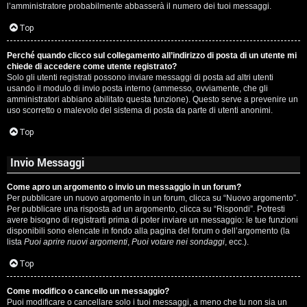
l’amministratore probabilmente abbasserà il numero dei tuoi messaggi.
P
Top
l
Perché quando clicco sul collegamento all’indirizzo di posta di un utente mi
a
chiede di accedere come utente registrato?
Solo gli utenti registrati possono inviare messaggi di posta ad altri utenti
n
usando il modulo di invio posta interno (ammesso, ovviamente, che gli
amministratori abbiano abilitato questa funzione). Questo serve a prevenire un
e
uso scorretto o malevolo del sistema di posta da parte di utenti anonimi.
t
Top
Invio Messaggi
P
Come apro un argomento o invio un messaggio in un forum?
e
Per pubblicare un nuovo argomento in un forum, clicca su “Nuovo argomento”.
Per pubblicare una risposta ad un argomento, clicca su “Rispondi”. Potresti
r
avere bisogno di registrarti prima di poter inviare un messaggio: le tue funzioni
disponibili sono elencate in fondo alla pagina del forum o dell’argomento (la
c
lista
Puoi aprire nuovi argomenti
,
Puoi votare nei sondaggi
, ecc.).
o
Top
r
Come modifico o cancello un messaggio?
Puoi modificare o cancellare solo i tuoi messaggi, a meno che tu non sia un