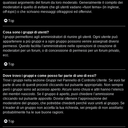
qualsiasi argomento del forum da loro moderato. Generalmente il compito dei
s
moderatori è quello di evitare che gli utenti vadano «fuori tema» (in inglese,
off-topic
) o che scrivano messaggi oltraggiosi ed offensivi.
i
Top
M
Cosa sono i gruppi di utenti?
u
I gruppi permettono agli amministratori di riunire gli utenti. Ogni utente può
appartenere a più gruppi e a ogni gruppo possono venire assegnati diversi
s
permessi. Questo facilita l’amministratore nelle operazioni di creazione di
moderatori per un forum, o di concessione di permessi per un forum privato,
i
ecc.
c
Top
a
Dove trovo i gruppi e come posso far parte di uno di essi?
Trovi i gruppi nella sezione
Gruppi
nel Pannello di Controllo Utente. Se vuoi far
l
parte di uno di questi procedi cliccando sul pulsante appropriato. Non sempre
però i gruppi sono ad
accesso aperto
. Alcuni sono chiusi e altri hanno l’elenco
i
dei membri nascosto. Se il gruppo è aperto, puoi chiedere l’ammissione
cliccando sul pulsante apposito. Dovrai ottenere l’approvazione del
.
moderatore del gruppo, che potrebbe chiederti perché vuoi unirti al gruppo. Se
il leader di un gruppo non accetta la tua richiesta, sei pregato di non assillarlo:
.
probabilmente ha le sue buone ragioni.
.
Top