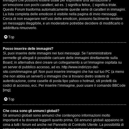
e
immagini che possono essere usate per esprimere una sensazione o
un’emozione con pochi caratteri; ad es. :) significa felice, :( significa triste.
s
Questo Forum trasforma automaticamente queste serie di caratteri in immagini.
La lista completa delle emoticon è visibile nella pagina di invio messaggi.
Cerca di non esagerare nell’uso delle emoticon, possono facilmente rendere
s
un messaggio illeggibile, e un moderatore potrebbe decidere di modificarlo o
addirittura rimuoverlo.
i
Top
o
n
Posso inserire delle immagini?
Sì, puoi inserire delle immagini nei tuoi messaggi. Se l’amministratore
permette gli allegati è possibile caricare delle immagini direttamente sulla
i
Board; in alternativa devi creare un collegamento a un’immagine ospitata su
un server di pubblico accesso, ad es. http://www.indirizzo-del-
sito.com/immagine.gif. Non puoi inserire immagini che hai sul tuo PC (a meno
C
che non abbia un server!) o immagini che si trovano dietro sistemi di
autenticazione, come caselle di posta tipo yahoo o hotmail, siti protetti da
o
codici di accesso, ecc. Per inserire l’immagine, puoi usare il comando BBCode
[img].
s
Top
a
Che cosa sono gli annunci globali?
c
Gli annunci globali sono annunci che contengono informazioni molto
importanti e tu dovresti leggerli quanto prima. Gli annunci globali appaiono in
i
cima a tutti i forum ed anche nel Pannello di Controllo Utente. La possibilità di