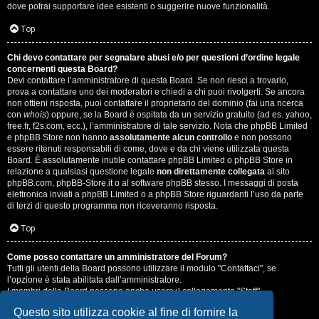
dove potrai supportare idee esistenti o suggerire nuove funzionalità.
Top
Chi devo contattare per segnalare abusi e/o per questioni d’ordine legale
concernenti questa Board?
Devi contattare l’amministratore di questa Board. Se non riesci a trovarlo,
prova a contattare uno dei moderatori e chiedi a chi puoi rivolgerti. Se ancora
non ottieni risposta, puoi contattare il proprietario del dominio (fai una ricerca
con
whois
) oppure, se la Board è ospitata da un servizio gratuito (ad es. yahoo,
free.fr, f2s.com, ecc.), l’amministratore di tale servizio. Nota che phpBB Limited
e phpBB Store non hanno
assolutamente alcun controllo
e non possono
essere ritenuti responsabili di come, dove e da chi viene utilizzata questa
Board. È assolutamente inutile contattare phpBB Limited o phpBB Store in
relazione a qualsiasi questione legale
non direttamente collegata
al sito
phpBB.com, phpBB-Store.it o al software phpBB stesso. I messaggi di posta
elettronica inviati a phpBB Limited o a phpBB Store riguardanti l’uso da parte
di terzi di questo programma non riceveranno risposta.
Top
Come posso contattare un amministratore del Forum?
Tutti gli utenti della Board possono utilizzare il modulo "Contattaci", se
l’opzione è stata abilitata dall’amministratore.
I membri della Board possono anche usare il collegamento "Staff".
Questo sito utilizza cookie al fine di fornire la
Top