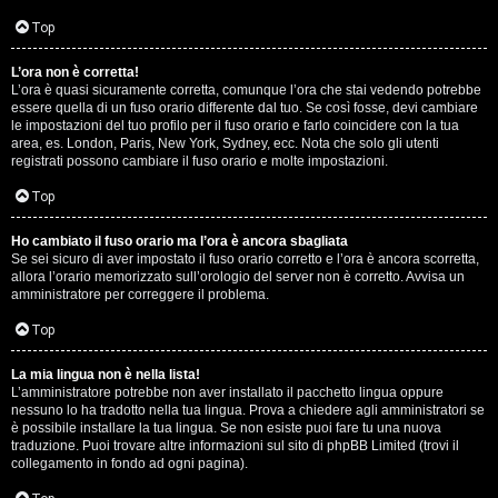
D
Q
Top
i
L’ora non è corretta!
g
L’ora è quasi sicuramente corretta, comunque l’ora che stai vedendo potrebbe
essere quella di un fuso orario differente dal tuo. Se così fosse, devi cambiare
i
le impostazioni del tuo profilo per il fuso orario e farlo coincidere con la tua
area, es. London, Paris, New York, Sydney, ecc. Nota che solo gli utenti
t
registrati possono cambiare il fuso orario e molte impostazioni.
a
Top
l
Ho cambiato il fuso orario ma l’ora è ancora sbagliata
Se sei sicuro di aver impostato il fuso orario corretto e l’ora è ancora scorretta,
S
allora l’orario memorizzato sull’orologio del server non è corretto. Avvisa un
amministratore per correggere il problema.
t
Top
o
La mia lingua non è nella lista!
r
L’amministratore potrebbe non aver installato il pacchetto lingua oppure
nessuno lo ha tradotto nella tua lingua. Prova a chiedere agli amministratori se
e
è possibile installare la tua lingua. Se non esiste puoi fare tu una nuova
traduzione. Puoi trovare altre informazioni sul sito di phpBB Limited (trovi il
:
collegamento in fondo ad ogni pagina).