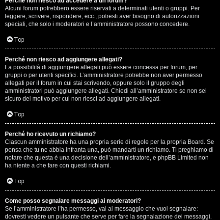
Perché non riesco ad accedere a un forum?
Alcuni forum potrebbero essere riservati a determinati utenti o gruppi. Per
.
leggere, scrivere, rispondere, ecc., potresti aver bisogno di autorizzazioni
speciali, che solo i moderatori e l’amministratore possono concedere.
.
Top
R
Perché non riesco ad aggiungere allegati?
e
La possibilità di aggiungere allegati può essere concessa per forum, per
gruppi o per utenti specifici. L’amministratore potrebbe non aver permesso
allegati per il forum in cui stai scrivendo, oppure solo il gruppo degli
s
amministratori può aggiungere allegati. Chiedi all’amministratore se non sei
sicuro del motivo per cui non riesci ad aggiungere allegati.
o
Top
c
o
Perché ho ricevuto un richiamo?
Ciascun amministratore ha una propria serie di regole per la propria Board. Se
pensa che tu ne abbia infranta una, può mandarti un richiamo. Ti preghiamo di
n
notare che questa è una decisione dell’amministratore, e phpBB Limited non
ha niente a che fare con questi richiami.
t
Top
i
S
Come posso segnalare messaggi ai moderatori?
Se l’amministratore l’ha permesso, vai al messaggio che vuoi segnalare:
dovresti vedere un pulsante che serve per fare la segnalazione dei messaggi.