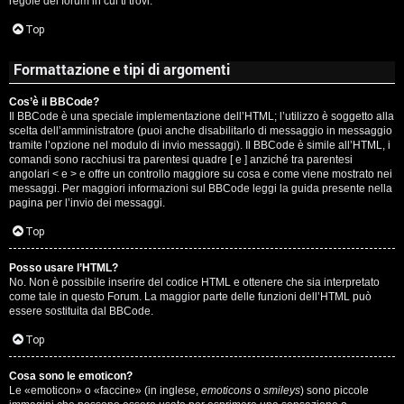
regole del forum in cui ti trovi.
A
Top
g
Formattazione e tipi di argomenti
o
Cos’è il BBCode?
s
Il BBCode è una speciale implementazione dell’HTML; l’utilizzo è soggetto alla
scelta dell’amministratore (puoi anche disabilitarlo di messaggio in messaggio
t
tramite l’opzione nel modulo di invio messaggi). Il BBCode è simile all’HTML, i
comandi sono racchiusi tra parentesi quadre [ e ] anziché tra parentesi
i
angolari < e > e offre un controllo maggiore su cosa e come viene mostrato nei
messaggi. Per maggiori informazioni sul BBCode leggi la guida presente nella
pagina per l’invio dei messaggi.
n
Top
o
Posso usare l’HTML?
R
No. Non è possibile inserire del codice HTML e ottenere che sia interpretato
come tale in questo Forum. La maggior parte delle funzioni dell’HTML può
i
essere sostituita dal BBCode.
Top
f
l
Cosa sono le emoticon?
Le «emoticon» o «faccine» (in inglese,
emoticons
o
smileys
) sono piccole