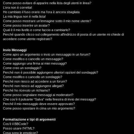
Come posso evitare di apparire nella lista degli utenti in linea?
L’ora non è corretta!
Ho cambiato il fuso orario ma l’ora è ancora sbagliata
La mia lingua non è nella lista!
Come posso mostrare un’immagine sotto il mio nome utente?
Come posso inserire un avatar?
Qual è il mio livello e come faccio a cambiarlo?
Perché quando clicco sul collegamento all’indirizzo di posta di un utente mi chiede di
accedere come utente registrato?
Invio Messaggi
Come apro un argomento o invio un messaggio in un forum?
Come modifico o cancello un messaggio?
Come aggiungo una firma ai miei messaggi?
Come creo un sondaggio?
Perché non è possibile aggiungere ulteriori opzioni del sondaggio?
Come modifico o cancello un sondaggio?
Perché non riesco ad accedere a un forum?
Perché non riesco ad aggiungere allegati?
Perché ho ricevuto un richiamo?
Come posso segnalare messaggi ai moderatori?
Che cos’è il pulsante “Salva” nella finestra di invio dei messaggi?
Perché il mio messaggio deve essere approvato?
Come posso spostare in cima un mio argomento?
Formattazione e tipi di argomenti
Cos’è il BBCode?
Posso usare l’HTML?
Cosa sono le emoticon?