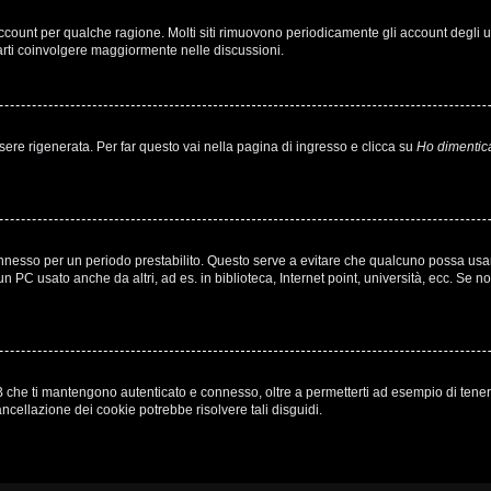
 account per qualche ragione. Molti siti rimuovono periodicamente gli account degli
farti coinvolgere maggiormente nelle discussioni.
e rigenerata. Per far questo vai nella pagina di ingresso e clicca su
Ho dimentic
à connesso per un periodo prestabilito. Questo serve a evitare che qualcuno possa u
n PC usato anche da altri, ad es. in biblioteca, Internet point, università, ecc. Se n
 che ti mantengono autenticato e connesso, oltre a permetterti ad esempio di tenere t
ncellazione dei cookie potrebbe risolvere tali disguidi.