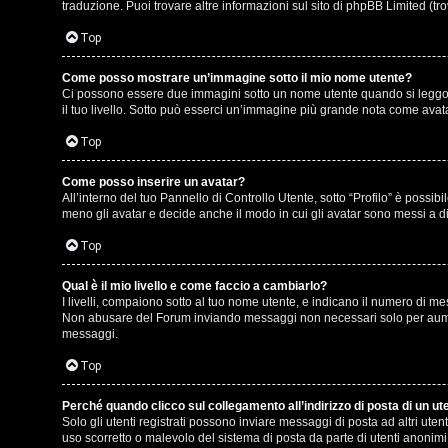
e
r
traduzione. Puoi trovare altre informazioni sul sito di phpBB Limited (tr
r
e
Top
c
:
Come posso mostrare un’immagine sotto il mio nome utente?
Ci possono essere due immagini sotto un nome utente quando si leggono i
a
G
il tuo livello. Sotto può esserci un’immagine più grande nota come avata
i
Top
g
Come posso inserire un avatar?
F
All’interno del tuo Pannello di Controllo Utente, sotto “Profilo” è poss
i
meno gli avatar e decide anche il modo in cui gli avatar sono messi a di
A
D
Top
Q
’
Qual è il mio livello e come faccio a cambiarlo?
I livelli, compaiono sotto al tuo nome utente, e indicano il numero di me
A
Non abusare del Forum inviando messaggi non necessari solo per aument
messaggi.
g
Top
o
Perché quando clicco sul collegamento all’indirizzo di posta di un u
s
Solo gli utenti registrati possono inviare messaggi di posta ad altri ut
uso scorretto o malevolo del sistema di posta da parte di utenti anonimi