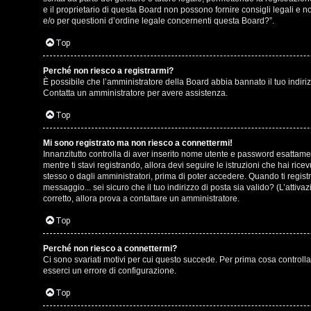
o
e il proprietario di questa Board non possono fornire consigli legali e 
g
e/o per questioni d’ordine legale concernenti questa Board?”.
s
o
Top
t
m
Perché non riesco a registrarmi?
i
È possibile che l’amministratore della Board abbia bannato il tuo indirizz
e
Contatta un amministratore per avere assistenza.
n
n
Top
o
t
Mi sono registrato ma non riesco a connettermi!
i
Innanzitutto controlla di aver inserito nome utente e password esattamen
i
mentre ti stavi registrando, allora devi seguire le istruzioni che hai ric
n
stesso o dagli amministratori, prima di poter accedere. Quando ti registri 
s
messaggio... sei sicuro che il tuo indirizzo di posta sia valido? (L’attiv
T
corretto, allora prova a contattare un amministratore.
e
o
Top
n
u
Perché non riesco a connettermi?
z
Ci sono svariati motivi per cui questo succede. Per prima cosa controlla
r
esserci un errore di configurazione.
a
Top
r
M