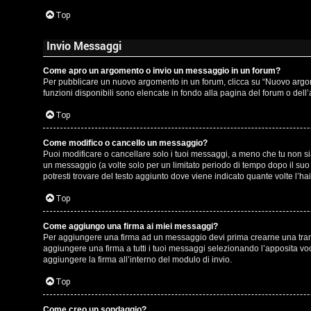
t
Top
i
Invio Messaggi
n
o
Come apro un argomento o invio un messaggio in un forum?
Per pubblicare un nuovo argomento in un forum, clicca su “Nuovo argomen
P
funzioni disponibili sono elencate in fondo alla pagina del forum o dell
Top
l
a
Come modifico o cancello un messaggio?
Puoi modificare o cancellare solo i tuoi messaggi, a meno che tu non 
n
un messaggio (a volte solo per un limitato periodo di tempo dopo il su
potresti trovare del testo aggiunto dove viene indicato quante volte l
e
Top
t
Come aggiungo una firma ai miei messaggi?
Per aggiungere una firma ad un messaggio devi prima crearne una tramit
P
aggiungere una firma a tutti i tuoi messaggi selezionando l’apposita vo
aggiungere la firma all’interno del modulo di invio.
e
Top
r
Come creo un sondaggio?