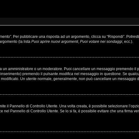
to”. Per pubblicare una risposta ad un argomento, clicca su “Rispondi”. Potresti a
’argomento (la lista
Puoi aprire nuovi argomenti
,
Puoi votare nei sondaggi
, ecc.).
sia un amministratore o un moderatore. Puoi cancellare un messaggio premendo il 
o inserimento) premendo il pulsante
modifica
nel messaggio in questione. Se qualcun
’hai modificato. Un utente normale, generalmente, non può cancellare un messaggio
e il Pannello di Controllo Utente. Una volta creata, è possibile selezionare l’opz
ce nel Pannello di Controllo Utente. Se lo si fa, è possibile evitare che una firma 