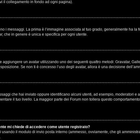
ovi il collegamento in fondo ad ogni pagina).
 messaggi. La prima è l’immagine associata al tuo grado, generalmente ha la forma 
r, che in genere è unica e specifica per ogni utente.
ibile aggiungere un avatar utilizzando uno dei seguenti quattro metodi: Gravatar, Gal
sposizione. Se non ti è concesso l’uso degli avatar, allora è una decisione dell’amm
ssaggi che hai inviato oppure identificano alcuni utenti, ad esempio, moderatori e am
are il tuo livello. La maggior parte dei Forum non tollera questo comportamento 
tente mi chiede di accedere come utente registrato?
enti usando il modulo di invio posta interno (ammesso, ovviamente, che gli amministr
.