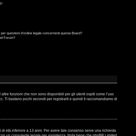
d?
 per questioni d’ordine legale concernenti questa Board?
del Forum?
ltre funzioni che non sono disponibili per gli utenti ospiti come l’uso
ecc. Ti bastano pochi secondi per registrarti e quindi ti raccomandiamo di
 di età inferiore a 13 anni. Per avere tale consenso serve una richiesta
atto con un consulente legale per assistenza. Nota bene che phpBB Limited