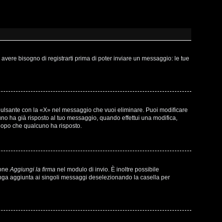
vere bisogno di registrarti prima di poter inviare un messaggio: le tue
pulsante con la «X» nel messaggio che vuoi eliminare. Puoi modificare
o ha già risposto al tuo messaggio, quando effettui una modifica,
 dopo che qualcuno ha risposto.
ione
Aggiungi la firma
nel modulo di invio. È inoltre possibile
venga aggiunta ai singoli messaggi deselezionando la casella per