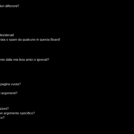
ori differenti?
esiderati!
rata o spam da qualcuno in questa Board!
 dalla mia lista amici o ignorati?
a pagina vuota?
i argomenti?
izioni?
un argomento specifico?
co?