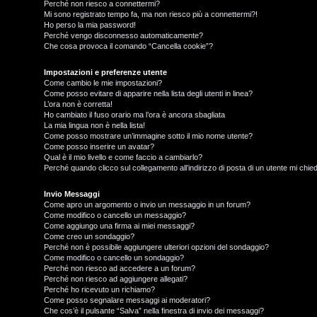
Perché non riesco a connettermi?
Mi sono registrato tempo fa, ma non riesco più a connettermi?!
Ho perso la mia password!
Perché vengo disconnesso automaticamente?
Che cosa provoca il comando “Cancella cookie”?
Impostazioni e preferenze utente
Come cambio le mie impostazioni?
Come posso evitare di apparire nella lista degli utenti in linea?
L’ora non è corretta!
Ho cambiato il fuso orario ma l’ora è ancora sbagliata
La mia lingua non è nella lista!
Come posso mostrare un’immagine sotto il mio nome utente?
Come posso inserire un avatar?
Qual è il mio livello e come faccio a cambiarlo?
Perché quando clicco sul collegamento all’indirizzo di posta di un utente mi chi
T
L
o
Invio Messaggi
Come apro un argomento o invio un messaggio in un forum?
Come modifico o cancello un messaggio?
o
p
Come aggiungo una firma ai miei messaggi?
Come creo un sondaggio?
g
i
Perché non è possibile aggiungere ulteriori opzioni del sondaggio?
Come modifico o cancello un sondaggio?
i
c
Perché non riesco ad accedere a un forum?
Perché non riesco ad aggiungere allegati?
n
A
Perché ho ricevuto un richiamo?
Come posso segnalare messaggi ai moderatori?
Che cos’è il pulsante “Salva” nella finestra di invio dei messaggi?