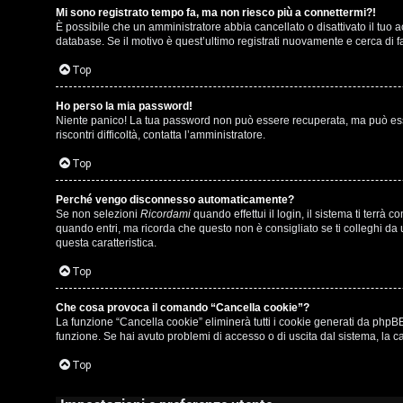
Mi sono registrato tempo fa, ma non riesco più a connettermi?!
i
u
È possibile che un amministratore abbia cancellato o disattivato il tuo
database. Se il motivo è quest’ultimo registrati nuovamente e cerca di 
s
s
Top
p
i
o
c
Ho perso la mia password!
Niente panico! La tua password non può essere recuperata, ma può esser
riscontri difficoltà, contatta l’amministratore.
s
a
Top
t
:
a
C
Perché vengo disconnesso automaticamente?
Se non selezioni
Ricordami
quando effettui il login, il sistema ti terr
D
quando entri, ma ricorda che questo non è consigliato se ti colleghi da u
questa caratteristica.
/
Top
A
V
r
Che cosa provoca il comando “Cancella cookie”?
i
La funzione “Cancella cookie” eliminerà tutti i cookie generati da phpBB
g
funzione. Se hai avuto problemi di accesso o di uscita dal sistema, la ca
n
o
Top
i