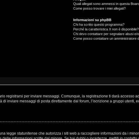
Quali allegati sono ammessi in questa Boar
Come posso trovare i miei allegati?
Informazioni su phpBB
Chi ha scritto questo programma?
Perché la caratteristica X non è disponibile?
Chi devo contattare per segnalare abusi e/o
Come posso contattare un amministratore 
o registrarsi per inviare messaggi. Comunque, la registrazione ti darà accesso ad a
à di inviare messaggi di posta direttamente dal forum, l’iscrizione a gruppi utenti, 
a legge statunitense che autorizza i siti web a raccogliere informazioni da i minori
one delle informazioni scritte dal minore. Se hai dubbi o incertezze, mettiti in cont