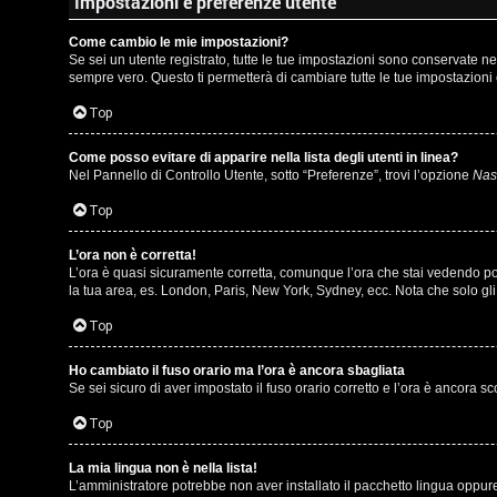
m
Impostazioni e preferenze utente
l
e
Come cambio le mie impostazioni?
i
Se sei un utente registrato, tutte le tue impostazioni sono conservate 
n
sempre vero. Questo ti permetterà di cambiare tutte le tue impostazioni 
/
t
Top
D
i
Come posso evitare di apparire nella lista degli utenti in linea?
i
Nel Pannello di Controllo Utente, sotto “Preferenze”, trovi l’opzione
Nasc
a
g
Top
t
i
t
L’ora non è corretta!
L’ora è quasi sicuramente corretta, comunque l’ora che stai vedendo potre
t
la tua area, es. London, Paris, New York, Sydney, ecc. Nota che solo gli 
i
a
Top
v
l
i
Ho cambiato il fuso orario ma l’ora è ancora sbagliata
S
Se sei sicuro di aver impostato il fuso orario corretto e l’ora è ancora s
Top
t
C
o
La mia lingua non è nella lista!
L’amministratore potrebbe non aver installato il pacchetto lingua oppure