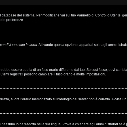
nel database del sistema. Per modificarle vai sul tuo Pannello di Controllo Utente;
e le preferenze.
ondi il tuo stato in linea
. Attivando questa opzione, apparirai solo agli amministrato
bbe essere quella di un fuso orario differente dal tuo. Se così fosse, devi cambiare 
utenti registrati possono cambiare il fuso orario e molte impostazioni.
corretta, allora l’orario memorizzato sull’orologio del server non è corretto. Avvisa 
 nessuno lo ha tradotto nella tua lingua. Prova a chiedere agli amministratori se è p