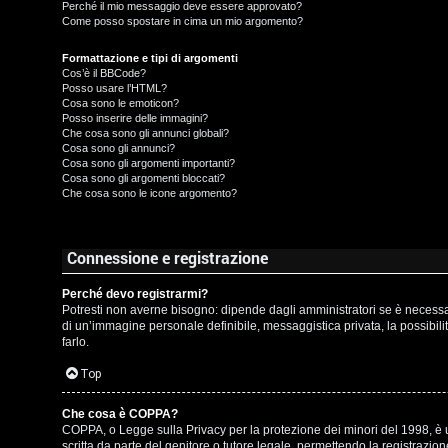
t
Perché il mio messaggio deve essere approvato?
Come posso spostare in cima un mio argomento?
t
I
Formattazione e tipi di argomenti
i
Cos’è il BBCode?
s
Posso usare l’HTML?
v
Cosa sono le emoticon?
c
Posso inserire delle immagini?
i
Che cosa sono gli annunci globali?
r
Cosa sono gli annunci?
Cosa sono gli argomenti importanti?
Cosa sono gli argomenti bloccati?
i
G
Che cosa sono le icone argomento?
v
i
i
g
Connessione e registrazione
t
i
Perché devo registrarmi?
Potresti non averne bisogno: dipende dagli amministratori se è necessari
i
D
di un’immagine personale definibile, messaggistica privata, la possibilit
farlo.
'
Top
A
A
Che cosa è COPPA?
g
COPPA, o Legge sulla Privacy per la protezione dei minori del 1998, è un
r
scritta da parte del genitore o tutore legale, permettendo la registrazi