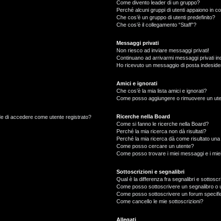
Come divento leader di un gruppo?
Perché alcuni gruppi di utenti appaiono in col
Che cos’è un gruppo di utenti predefinito?
Che cos’è il collegamento “Staff”?
Messaggi privati
Non riesco ad inviare messaggi privati!
Continuano ad arrivarmi messaggi privati ind
Ho ricevuto un messaggio di posta indeside
Amici e ignorati
Che cos’è la mia lista amici e ignorati?
Come posso aggiungere o rimuovere un utente
Ricerche nella Board
ede di accedere come utente registrato?
Come si fanno le ricerche nella Board?
Perché la mia ricerca non dà risultati?
Perché la mia ricerca dà come risultato un
Come posso cercare un utente?
Come posso trovare i miei messaggi e i mie
Sottoscrizioni e segnalibri
Qual è la differenza fra segnalibri e sottoscr
Come posso sottoscrivere un segnalibro o 
Come posso sottoscrivere un forum specifi
Come cancello le mie sottoscrizioni?
Allegati