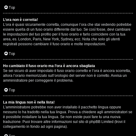
D
Q
Top
i
L’ora non è corretta!
g
L’ora è quasi sicuramente corretta, comunque l’ora che stai vedendo potrebbe
essere quella di un fuso orario differente dal tuo. Se così fosse, devi cambiare
i
le impostazioni del tuo profilo per il fuso orario e farlo coincidere con la tua
area, es. London, Paris, New York, Sydney, ecc. Nota che solo gli utenti
t
registrati possono cambiare il fuso orario e molte impostazioni.
a
Top
l
Ho cambiato il fuso orario ma l’ora è ancora sbagliata
Se sei sicuro di aver impostato il fuso orario corretto e l’ora è ancora scorretta,
S
allora l’orario memorizzato sull’orologio del server non è corretto. Avvisa un
amministratore per correggere il problema.
t
Top
o
La mia lingua non è nella lista!
r
L’amministratore potrebbe non aver installato il pacchetto lingua oppure
nessuno lo ha tradotto nella tua lingua. Prova a chiedere agli amministratori se
e
è possibile installare la tua lingua. Se non esiste puoi fare tu una nuova
traduzione. Puoi trovare altre informazioni sul sito di phpBB Limited (trovi il
:
collegamento in fondo ad ogni pagina).