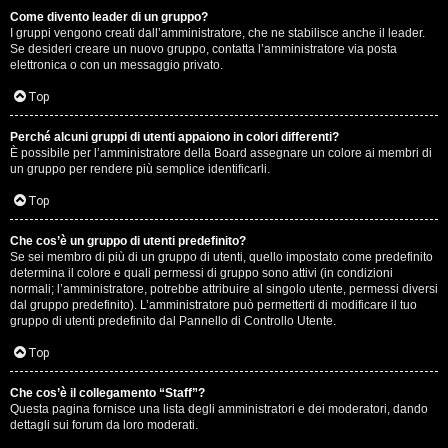
Come divento leader di un gruppo?
D
I gruppi vengono creati dall’amministratore, che ne stabilisce anche il leader.
Se desideri creare un nuovo gruppo, contatta l’amministratore via posta
i
elettronica o con un messaggio privato.
t
Top
u
Perché alcuni gruppi di utenti appaiono in colori differenti?
È possibile per l’amministratore della Board assegnare un colore ai membri di
t
un gruppo per rendere più semplice identificarli.
t
Top
o
Che cos’è un gruppo di utenti predefinito?
Se sei membro di più di un gruppo di utenti, quello impostato come predefinito
u
determina il colore e quali permessi di gruppo sono attivi (in condizioni
normali; l’amministratore, potrebbe attribuire al singolo utente, permessi diversi
n
dal gruppo predefinito). L’amministratore può permetterti di modificare il tuo
gruppo di utenti predefinito dal Pannello di Controllo Utente.
p
Top
ò
Che cos’è il collegamento “Staff”?
Questa pagina fornisce una lista degli amministratori e dei moderatori, dando
dettagli sui forum da loro moderati.