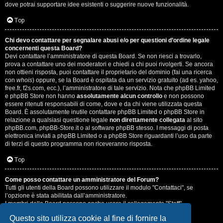
dove potrai supportare idee esistenti o suggerire nuove funzionalità.
Top
Chi devo contattare per segnalare abusi e/o per questioni d’ordine legale
concernenti questa Board?
Devi contattare l’amministratore di questa Board. Se non riesci a trovarlo,
prova a contattare uno dei moderatori e chiedi a chi puoi rivolgerti. Se ancora
non ottieni risposta, puoi contattare il proprietario del dominio (fai una ricerca
con
whois
) oppure, se la Board è ospitata da un servizio gratuito (ad es. yahoo,
free.fr, f2s.com, ecc.), l’amministratore di tale servizio. Nota che phpBB Limited
e phpBB Store non hanno
assolutamente alcun controllo
e non possono
essere ritenuti responsabili di come, dove e da chi viene utilizzata questa
Board. È assolutamente inutile contattare phpBB Limited o phpBB Store in
relazione a qualsiasi questione legale
non direttamente collegata
al sito
phpBB.com, phpBB-Store.it o al software phpBB stesso. I messaggi di posta
elettronica inviati a phpBB Limited o a phpBB Store riguardanti l’uso da parte
di terzi di questo programma non riceveranno risposta.
Top
Come posso contattare un amministratore del Forum?
Tutti gli utenti della Board possono utilizzare il modulo "Contattaci", se
l’opzione è stata abilitata dall’amministratore.
I membri della Board possono anche usare il collegamento "Staff".
Questo sito utilizza cookie al fine di fornire la
Top