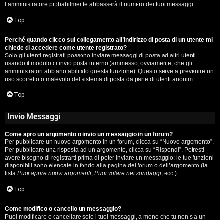
l’amministratore probabilmente abbasserà il numero dei tuoi messaggi.
P
Top
l
Perché quando clicco sul collegamento all’indirizzo di posta di un utente mi
a
chiede di accedere come utente registrato?
Solo gli utenti registrati possono inviare messaggi di posta ad altri utenti
n
usando il modulo di invio posta interno (ammesso, ovviamente, che gli
amministratori abbiano abilitato questa funzione). Questo serve a prevenire un
e
uso scorretto o malevolo del sistema di posta da parte di utenti anonimi.
t
Top
Invio Messaggi
P
Come apro un argomento o invio un messaggio in un forum?
e
Per pubblicare un nuovo argomento in un forum, clicca su “Nuovo argomento”.
Per pubblicare una risposta ad un argomento, clicca su “Rispondi”. Potresti
r
avere bisogno di registrarti prima di poter inviare un messaggio: le tue funzioni
disponibili sono elencate in fondo alla pagina del forum o dell’argomento (la
c
lista
Puoi aprire nuovi argomenti
,
Puoi votare nei sondaggi
, ecc.).
o
Top
r
Come modifico o cancello un messaggio?
Puoi modificare o cancellare solo i tuoi messaggi, a meno che tu non sia un