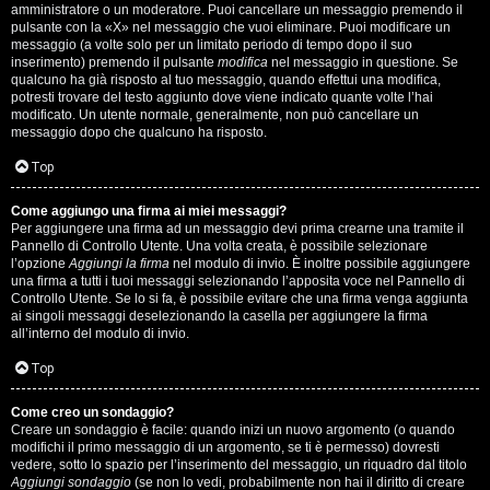
s
amministratore o un moderatore. Puoi cancellare un messaggio premendo il
pulsante con la «X» nel messaggio che vuoi eliminare. Puoi modificare un
i
messaggio (a volte solo per un limitato periodo di tempo dopo il suo
inserimento) premendo il pulsante
modifica
nel messaggio in questione. Se
M
qualcuno ha già risposto al tuo messaggio, quando effettui una modifica,
potresti trovare del testo aggiunto dove viene indicato quante volte l’hai
u
modificato. Un utente normale, generalmente, non può cancellare un
messaggio dopo che qualcuno ha risposto.
s
Top
i
Come aggiungo una firma ai miei messaggi?
c
Per aggiungere una firma ad un messaggio devi prima crearne una tramite il
Pannello di Controllo Utente. Una volta creata, è possibile selezionare
a
l’opzione
Aggiungi la firma
nel modulo di invio. È inoltre possibile aggiungere
una firma a tutti i tuoi messaggi selezionando l’apposita voce nel Pannello di
l
Controllo Utente. Se lo si fa, è possibile evitare che una firma venga aggiunta
ai singoli messaggi deselezionando la casella per aggiungere la firma
i
all’interno del modulo di invio.
d
Top
i
Come creo un sondaggio?
Creare un sondaggio è facile: quando inizi un nuovo argomento (o quando
G
modifichi il primo messaggio di un argomento, se ti è permesso) dovresti
vedere, sotto lo spazio per l’inserimento del messaggio, un riquadro dal titolo
Aggiungi sondaggio
(se non lo vedi, probabilmente non hai il diritto di creare