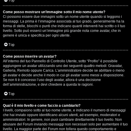
G
Top
i
Come posso mostrare un’immagine sotto il mio nome utente?
Ci possono essere due immagini sotto un nome utente quando si leggono i
g
messaggi. La prima è l’immagine associata al tuo grado, generalmente ha la
forma di stelle, blocchi o punti che indicano quanti interventi hai scritto o il tuo
i
livello. Sotto può esserci un’immagine più grande nota come avatar, che in
genere è unica e specifica per ogni utente.
D
Top
’
Come posso inserire un avatar?
A
All’interno del tuo Pannello di Controllo Utente, sotto “Profilo” è possibile
aggiungere un avatar utilizzando uno dei seguenti quattro metodi: Gravatar,
g
Galleria, Remoto oppure Carica. L’amministratore decide se abilitare o meno
gli avatar e decide anche il modo in cui gli avatar sono messi a disposizione.
o
Se non ti è concesso l’uso degli avatar, allora è una decisione
dell’amministrazione, e devi chiedere a questa le ragioni.
s
Top
t
Qual è il mio livello e come faccio a cambiarlo?
i
I livelli, compaiono sotto al tuo nome utente, e indicano il numero di messaggi
che hai inviato oppure identificano alcuni utenti, ad esempio, moderatori e
n
amministratori. In genere, non puoi cambiare direttamente il tuo livello. Non
abusare del Forum inviando messaggi non necessari solo per aumentare il tuo
o
livello. La maggior parte dei Forum non tollera questo comportamento e