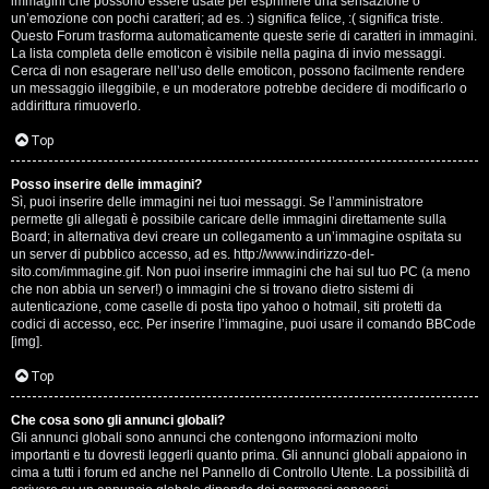
e
immagini che possono essere usate per esprimere una sensazione o
un’emozione con pochi caratteri; ad es. :) significa felice, :( significa triste.
s
Questo Forum trasforma automaticamente queste serie di caratteri in immagini.
La lista completa delle emoticon è visibile nella pagina di invio messaggi.
Cerca di non esagerare nell’uso delle emoticon, possono facilmente rendere
s
un messaggio illeggibile, e un moderatore potrebbe decidere di modificarlo o
addirittura rimuoverlo.
i
Top
o
n
Posso inserire delle immagini?
Sì, puoi inserire delle immagini nei tuoi messaggi. Se l’amministratore
permette gli allegati è possibile caricare delle immagini direttamente sulla
i
Board; in alternativa devi creare un collegamento a un’immagine ospitata su
un server di pubblico accesso, ad es. http://www.indirizzo-del-
sito.com/immagine.gif. Non puoi inserire immagini che hai sul tuo PC (a meno
C
che non abbia un server!) o immagini che si trovano dietro sistemi di
autenticazione, come caselle di posta tipo yahoo o hotmail, siti protetti da
o
codici di accesso, ecc. Per inserire l’immagine, puoi usare il comando BBCode
[img].
s
Top
a
Che cosa sono gli annunci globali?
c
Gli annunci globali sono annunci che contengono informazioni molto
importanti e tu dovresti leggerli quanto prima. Gli annunci globali appaiono in
i
cima a tutti i forum ed anche nel Pannello di Controllo Utente. La possibilità di