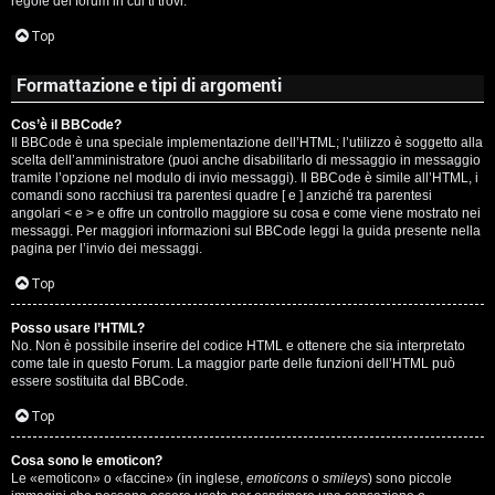
regole del forum in cui ti trovi.
A
Top
g
Formattazione e tipi di argomenti
o
Cos’è il BBCode?
s
Il BBCode è una speciale implementazione dell’HTML; l’utilizzo è soggetto alla
scelta dell’amministratore (puoi anche disabilitarlo di messaggio in messaggio
t
tramite l’opzione nel modulo di invio messaggi). Il BBCode è simile all’HTML, i
comandi sono racchiusi tra parentesi quadre [ e ] anziché tra parentesi
i
angolari < e > e offre un controllo maggiore su cosa e come viene mostrato nei
messaggi. Per maggiori informazioni sul BBCode leggi la guida presente nella
pagina per l’invio dei messaggi.
n
Top
o
Posso usare l’HTML?
R
No. Non è possibile inserire del codice HTML e ottenere che sia interpretato
come tale in questo Forum. La maggior parte delle funzioni dell’HTML può
i
essere sostituita dal BBCode.
Top
f
l
Cosa sono le emoticon?
Le «emoticon» o «faccine» (in inglese,
emoticons
o
smileys
) sono piccole