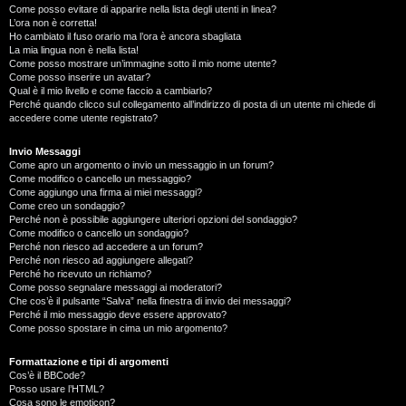
Come posso evitare di apparire nella lista degli utenti in linea?
L’ora non è corretta!
Ho cambiato il fuso orario ma l’ora è ancora sbagliata
La mia lingua non è nella lista!
Come posso mostrare un’immagine sotto il mio nome utente?
Come posso inserire un avatar?
Qual è il mio livello e come faccio a cambiarlo?
Perché quando clicco sul collegamento all’indirizzo di posta di un utente mi chiede di
accedere come utente registrato?
Invio Messaggi
Come apro un argomento o invio un messaggio in un forum?
Come modifico o cancello un messaggio?
Come aggiungo una firma ai miei messaggi?
Come creo un sondaggio?
Perché non è possibile aggiungere ulteriori opzioni del sondaggio?
Come modifico o cancello un sondaggio?
Perché non riesco ad accedere a un forum?
Perché non riesco ad aggiungere allegati?
Perché ho ricevuto un richiamo?
Come posso segnalare messaggi ai moderatori?
Che cos’è il pulsante “Salva” nella finestra di invio dei messaggi?
Perché il mio messaggio deve essere approvato?
Come posso spostare in cima un mio argomento?
Formattazione e tipi di argomenti
Cos’è il BBCode?
Posso usare l’HTML?
Cosa sono le emoticon?