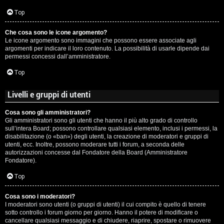
c
Top
i
Che cosa sono le icone argomento?
p
Le icone argomento sono immagini che possono essere associate agli
argomenti per indicare il loro contenuto. La possibilità di usarle dipende dai
i
permessi concessi dall’amministratore.
a
Top
c
Livelli e gruppi di utenti
e
Cosa sono gli amministratori?
Gli amministratori sono gli utenti che hanno il più alto grado di controllo
P
sull’intera Board; possono controllare qualsiasi elemento, inclusi i permessi, la
disabilitazione (o «ban») degli utenti, la creazione di moderatori e gruppi di
utenti, ecc. Inoltre, possono moderare tutti i forum, a seconda delle
e
autorizzazioni concesse dal Fondatore della Board (Amministratore
Fondatore).
r
Top
c
o
Cosa sono i moderatori?
I moderatori sono utenti (o gruppi di utenti) il cui compito è quello di tenere
sotto controllo i forum giorno per giorno. Hanno il potere di modificare o
r
cancellare qualsiasi messaggio e di chiudere, riaprire, spostare o rimuovere