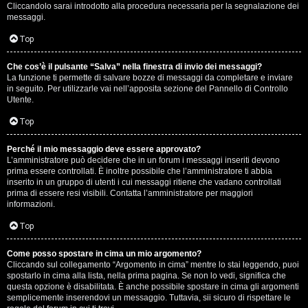
e
Cliccandolo sarai introdotto alla procedura necessaria per la segnalazione dei
messaggi.
r
Top
a
t
Che cos’è il pulsante “Salva” nella finestra di invio dei messaggi?
La funzione ti permette di salvare bozze di messaggi da completare e inviare
in seguito. Per utilizzarle vai nell’apposita sezione del Pannello di Controllo
e
Utente.
c
Top
o
Perché il mio messaggio deve essere approvato?
n
L’amministratore può decidere che in un forum i messaggi inseriti devono
prima essere controllati. È inoltre possibile che l’amministratore ti abbia
inserito in un gruppo di utenti i cui messaggi ritiene che vadano controllati
G
prima di essere resi visibili. Contatta l’amministratore per maggiori
informazioni.
i
Top
g
i
Come posso spostare in cima un mio argomento?
Cliccando sul collegamento “Argomento in cima” mentre lo stai leggendo, puoi
spostarlo in cima alla lista, nella prima pagina. Se non lo vedi, significa che
D
questa opzione è disabilitata. È anche possibile spostare in cima gli argomenti
semplicemente inserendovi un messaggio. Tuttavia, sii sicuro di rispettare le
'