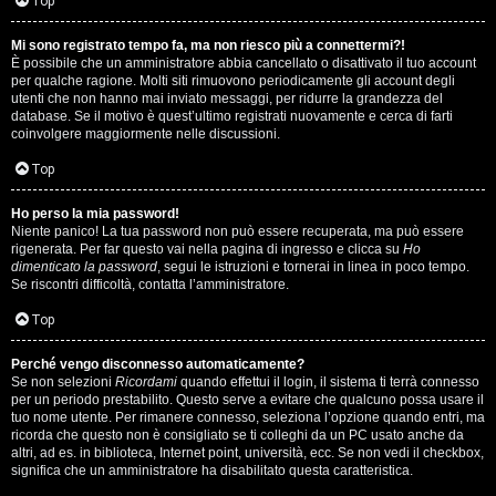
i
Top
n
Mi sono registrato tempo fa, ma non riesco più a connettermi?!
È possibile che un amministratore abbia cancellato o disattivato il tuo account
A
o
per qualche ragione. Molti siti rimuovono periodicamente gli account degli
utenti che non hanno mai inviato messaggi, per ridurre la grandezza del
r
i
database. Se il motivo è quest’ultimo registrati nuovamente e cerca di farti
coinvolgere maggiormente nelle discussioni.
g
n
Top
o
T
Ho perso la mia password!
m
o
Niente panico! La tua password non può essere recuperata, ma può essere
rigenerata. Per far questo vai nella pagina di ingresso e clicca su
Ho
e
u
dimenticato la password
, segui le istruzioni e tornerai in linea in poco tempo.
Se riscontri difficoltà, contatta l’amministratore.
n
r
Top
t
M
Perché vengo disconnesso automaticamente?
i
Se non selezioni
Ricordami
quando effettui il login, il sistema ti terrà connesso
u
per un periodo prestabilito. Questo serve a evitare che qualcuno possa usare il
a
tuo nome utente. Per rimanere connesso, seleziona l’opzione quando entri, ma
s
ricorda che questo non è consigliato se ti colleghi da un PC usato anche da
t
altri, ad es. in biblioteca, Internet point, università, ecc. Se non vedi il checkbox,
i
significa che un amministratore ha disabilitato questa caratteristica.
t