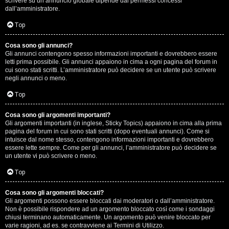
scrivere su un annuncio globale dipende dai permessi concessi
p
dall’amministratore.
i
Top
a
Cosa sono gli annunci?
Gli annunci contengono spesso informazioni importanti e dovrebbero essere
c
letti prima possibile. Gli annunci appaiono in cima a ogni pagina del forum in
cui sono stati scritti. L’amministratore può decidere se un utente può scrivere
e
negli annunci o meno.
e
Top
c
Cosa sono gli argomenti importanti?
Gli argomenti importanti (in inglese, Sticky Topics) appaiono in cima alla prima
o
pagina del forum in cui sono stati scritti (dopo eventuali annunci). Come si
intuisce dal nome stesso, contengono informazioni importanti e dovrebbero
s
essere lette sempre. Come per gli annunci, l’amministratore può decidere se
un utente vi può scrivere o meno.
a
Top
n
Cosa sono gli argomenti bloccati?
o
Gli argomenti possono essere bloccati dai moderatori o dall’amministratore.
Non è possibile rispondere ad un argomento bloccato così come i sondaggi
n
chiusi terminano automaticamente. Un argomento può venire bloccato per
varie ragioni, ad es. se contravviene ai Termini di Utilizzo.