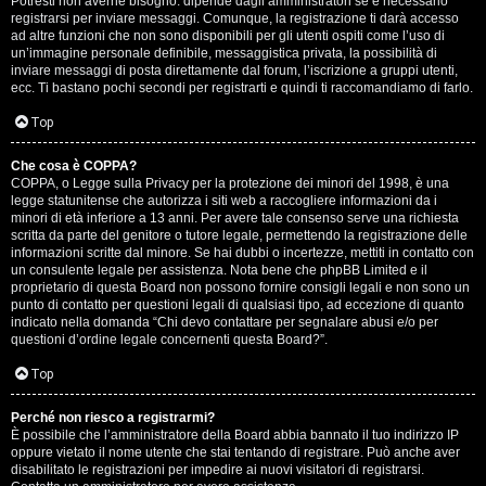
Potresti non averne bisogno: dipende dagli amministratori se è necessario
registrarsi per inviare messaggi. Comunque, la registrazione ti darà accesso
ad altre funzioni che non sono disponibili per gli utenti ospiti come l’uso di
un’immagine personale definibile, messaggistica privata, la possibilità di
inviare messaggi di posta direttamente dal forum, l’iscrizione a gruppi utenti,
ecc. Ti bastano pochi secondi per registrarti e quindi ti raccomandiamo di farlo.
Top
T
Che cosa è COPPA?
A
o
COPPA, o Legge sulla Privacy per la protezione dei minori del 1998, è una
legge statunitense che autorizza i siti web a raccogliere informazioni da i
r
p
minori di età inferiore a 13 anni. Per avere tale consenso serve una richiesta
scritta da parte del genitore o tutore legale, permettendo la registrazione delle
g
i
informazioni scritte dal minore. Se hai dubbi o incertezze, mettiti in contatto con
un consulente legale per assistenza. Nota bene che phpBB Limited e il
o
c
proprietario di questa Board non possono fornire consigli legali e non sono un
punto di contatto per questioni legali di qualsiasi tipo, ad eccezione di quanto
m
A
indicato nella domanda “Chi devo contattare per segnalare abusi e/o per
questioni d’ordine legale concernenti questa Board?”.
e
t
Top
n
t
Perché non riesco a registrarmi?
t
i
È possibile che l’amministratore della Board abbia bannato il tuo indirizzo IP
oppure vietato il nome utente che stai tentando di registrare. Può anche aver
i
v
disabilitato le registrazioni per impedire ai nuovi visitatori di registrarsi.