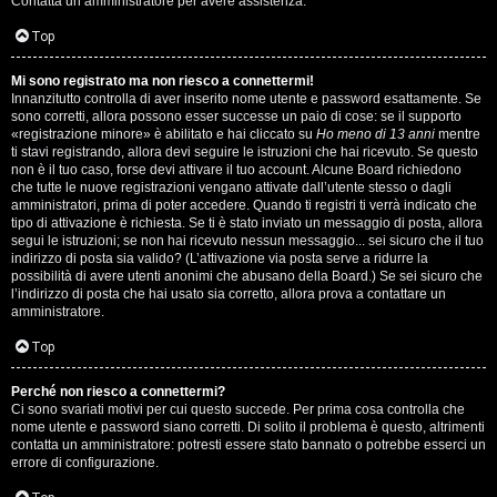
Contatta un amministratore per avere assistenza.
s
i
Top
e
G
Mi sono registrato ma non riesco a connettermi!
n
Innanzitutto controlla di aver inserito nome utente e password esattamente. Se
i
sono corretti, allora possono esser successe un paio di cose: se il supporto
z
«registrazione minore» è abilitato e hai cliccato su
Ho meno di 13 anni
mentre
g
ti stavi registrando, allora devi seguire le istruzioni che hai ricevuto. Se questo
non è il tuo caso, forse devi attivare il tuo account. Alcune Board richiedono
a
che tutte le nuove registrazioni vengano attivate dall’utente stesso o dagli
i
amministratori, prima di poter accedere. Quando ti registri ti verrà indicato che
r
tipo di attivazione è richiesta. Se ti è stato inviato un messaggio di posta, allora
D
segui le istruzioni; se non hai ricevuto nessun messaggio... sei sicuro che il tuo
i
indirizzo di posta sia valido? (L’attivazione via posta serve a ridurre la
'
possibilità di avere utenti anonimi che abusano della Board.) Se sei sicuro che
s
l’indirizzo di posta che hai usato sia corretto, allora prova a contattare un
A
amministratore.
p
g
Top
o
o
Perché non riesco a connettermi?
s
Ci sono svariati motivi per cui questo succede. Per prima cosa controlla che
s
nome utente e password siano corretti. Di solito il problema è questo, altrimenti
t
contatta un amministratore: potresti essere stato bannato o potrebbe esserci un
t
errore di configurazione.
a