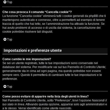
c
Top
i
a
Che cosa provoca il comando “Cancella cookie”?
v
La funzione “Cancella cookie” eliminerà tutti i cookie generati da phpBB che ti
:
mantengono autenticato e connesso, oltre a permetterti ad esempio di tenere
i
traccia di quello che hai letto, se l’amministrazione ha attivato la funzione. Se
C
hai avuto problemi di accesso o di uscita dal sistema, la cancellazione dei
cookie potrebbe risolvere tali disguidi.
D
Top
C
/
Impostazioni e preferenze utente
e
V
Come cambio le mie impostazioni?
r
i
Se sei un utente registrato, tutte le tue impostazioni sono conservate nel
database del sistema. Per modificarle vai sul tuo Pannello di Controllo Utente;
c
n
generalmente sta in cima ad ogni pagina, ma questo potrebbe non essere
sempre vero. Questo ti permetterà di cambiare tutte le tue impostazioni e le
a
i
preferenze.
l
Top
i
Come posso evitare di apparire nella lista degli utenti in linea?
F
Nel Pannello di Controllo Utente, sotto “Preferenze”, trovi l’opzione
Nascondi il
/
tuo stato in linea
. Attivando questa opzione, apparirai solo agli amministratori e
A
a te stesso. Verrai identificato come utente nascosto.