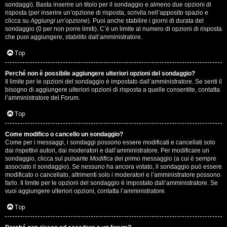
i
sondaggi). Basta inserire un titolo per il sondaggio e almeno due opzioni di
g
risposta (per inserire un’opzione di risposta, scrivila nell’apposito spazio e
clicca su
Aggiungi un’opzione
). Puoi anche stabilire i giorni di durata del
sondaggio (0 per non porre limiti). C’è un limite al numero di opzioni di risposta
i
che puoi aggiungere, stabilito dall’amministratore.
D
Top
'
Perché non è possibile aggiungere ulteriori opzioni del sondaggio?
A
Il limite per le opzioni del sondaggio è impostato dall’amministratore. Se senti il
bisogno di aggiungere ulteriori opzioni di risposta a quelle consentite, contatta
l’amministratore del Forum.
g
Top
o
s
Come modifico o cancello un sondaggio?
Come per i messaggi, i sondaggi possono essere modificati e cancellati solo
t
dai rispettivi autori, dai moderatori e dall’amministratore. Per modificare un
sondaggio, clicca sul pulsante
Modifica
del primo messaggio (a cui è sempre
associato il sondaggio). Se nessuno ha ancora votato, il sondaggio può essere
i
modificato o cancellato, altrimenti solo i moderatori e l’amministratore possono
farlo. Il limite per le opzioni del sondaggio è impostato dall’amministratore. Se
n
vuoi aggiungere ulteriori opzioni, contatta l’amministratore.
o
Top
.