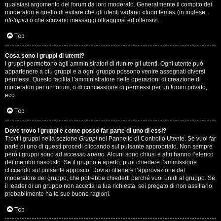
qualsiasi argomento del forum da loro moderato. Generalmente il compito dei
s
moderatori è quello di evitare che gli utenti vadano «fuori tema» (in inglese,
off-topic
) o che scrivano messaggi oltraggiosi ed offensivi.
i
Top
M
Cosa sono i gruppi di utenti?
u
I gruppi permettono agli amministratori di riunire gli utenti. Ogni utente può
appartenere a più gruppi e a ogni gruppo possono venire assegnati diversi
s
permessi. Questo facilita l’amministratore nelle operazioni di creazione di
moderatori per un forum, o di concessione di permessi per un forum privato,
i
ecc.
c
Top
a
Dove trovo i gruppi e come posso far parte di uno di essi?
Trovi i gruppi nella sezione
Gruppi
nel Pannello di Controllo Utente. Se vuoi far
l
parte di uno di questi procedi cliccando sul pulsante appropriato. Non sempre
però i gruppi sono ad
accesso aperto
. Alcuni sono chiusi e altri hanno l’elenco
i
dei membri nascosto. Se il gruppo è aperto, puoi chiedere l’ammissione
cliccando sul pulsante apposito. Dovrai ottenere l’approvazione del
.
moderatore del gruppo, che potrebbe chiederti perché vuoi unirti al gruppo. Se
il leader di un gruppo non accetta la tua richiesta, sei pregato di non assillarlo:
.
probabilmente ha le sue buone ragioni.
.
Top