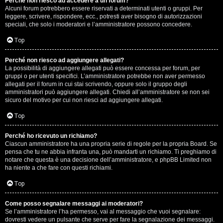
Perché non riesco ad accedere a un forum?
Alcuni forum potrebbero essere riservati a determinati utenti o gruppi. Per
.
leggere, scrivere, rispondere, ecc., potresti aver bisogno di autorizzazioni
speciali, che solo i moderatori e l’amministratore possono concedere.
.
Top
R
Perché non riesco ad aggiungere allegati?
e
La possibilità di aggiungere allegati può essere concessa per forum, per
gruppi o per utenti specifici. L’amministratore potrebbe non aver permesso
allegati per il forum in cui stai scrivendo, oppure solo il gruppo degli
s
amministratori può aggiungere allegati. Chiedi all’amministratore se non sei
sicuro del motivo per cui non riesci ad aggiungere allegati.
o
Top
c
o
Perché ho ricevuto un richiamo?
Ciascun amministratore ha una propria serie di regole per la propria Board. Se
pensa che tu ne abbia infranta una, può mandarti un richiamo. Ti preghiamo di
n
notare che questa è una decisione dell’amministratore, e phpBB Limited non
ha niente a che fare con questi richiami.
t
Top
i
S
Come posso segnalare messaggi ai moderatori?
Se l’amministratore l’ha permesso, vai al messaggio che vuoi segnalare:
dovresti vedere un pulsante che serve per fare la segnalazione dei messaggi.