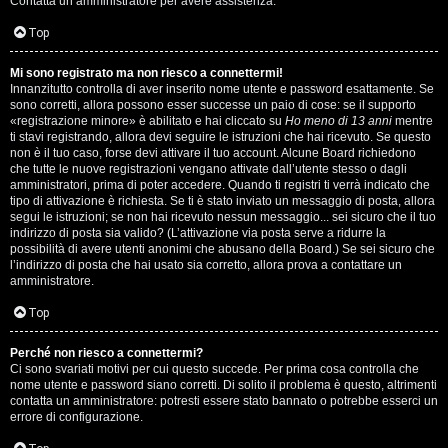
Contatta un amministratore per avere assistenza.
s
i
Top
e
G
Mi sono registrato ma non riesco a connettermi!
n
Innanzitutto controlla di aver inserito nome utente e password esattamente. Se
i
sono corretti, allora possono esser successe un paio di cose: se il supporto
z
«registrazione minore» è abilitato e hai cliccato su
Ho meno di 13 anni
mentre
g
ti stavi registrando, allora devi seguire le istruzioni che hai ricevuto. Se questo
non è il tuo caso, forse devi attivare il tuo account. Alcune Board richiedono
a
che tutte le nuove registrazioni vengano attivate dall’utente stesso o dagli
i
amministratori, prima di poter accedere. Quando ti registri ti verrà indicato che
r
tipo di attivazione è richiesta. Se ti è stato inviato un messaggio di posta, allora
D
segui le istruzioni; se non hai ricevuto nessun messaggio... sei sicuro che il tuo
i
indirizzo di posta sia valido? (L’attivazione via posta serve a ridurre la
'
possibilità di avere utenti anonimi che abusano della Board.) Se sei sicuro che
s
l’indirizzo di posta che hai usato sia corretto, allora prova a contattare un
A
amministratore.
p
g
Top
o
o
Perché non riesco a connettermi?
s
Ci sono svariati motivi per cui questo succede. Per prima cosa controlla che
s
nome utente e password siano corretti. Di solito il problema è questo, altrimenti
t
contatta un amministratore: potresti essere stato bannato o potrebbe esserci un
t
errore di configurazione.
a