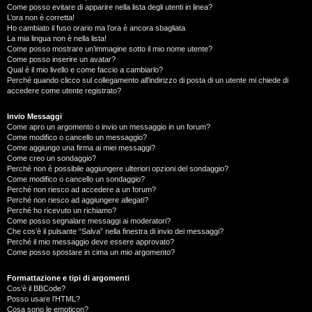
Come posso evitare di apparire nella lista degli utenti in linea?
L’ora non è corretta!
Ho cambiato il fuso orario ma l’ora è ancora sbagliata
La mia lingua non è nella lista!
Come posso mostrare un’immagine sotto il mio nome utente?
Come posso inserire un avatar?
Qual è il mio livello e come faccio a cambiarlo?
Perché quando clicco sul collegamento all’indirizzo di posta di un utente mi chiede di
accedere come utente registrato?
Invio Messaggi
Come apro un argomento o invio un messaggio in un forum?
Come modifico o cancello un messaggio?
Come aggiungo una firma ai miei messaggi?
Come creo un sondaggio?
Perché non è possibile aggiungere ulteriori opzioni del sondaggio?
Come modifico o cancello un sondaggio?
Perché non riesco ad accedere a un forum?
Perché non riesco ad aggiungere allegati?
Perché ho ricevuto un richiamo?
Come posso segnalare messaggi ai moderatori?
Che cos’è il pulsante “Salva” nella finestra di invio dei messaggi?
Perché il mio messaggio deve essere approvato?
Come posso spostare in cima un mio argomento?
Formattazione e tipi di argomenti
Cos’è il BBCode?
Posso usare l’HTML?
Cosa sono le emoticon?