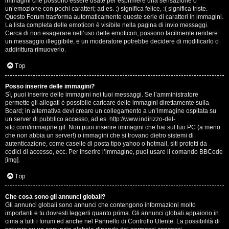
e
immagini che possono essere usate per esprimere una sensazione o
un’emozione con pochi caratteri; ad es. :) significa felice, :( significa triste.
s
Questo Forum trasforma automaticamente queste serie di caratteri in immagini.
La lista completa delle emoticon è visibile nella pagina di invio messaggi.
Cerca di non esagerare nell’uso delle emoticon, possono facilmente rendere
s
un messaggio illeggibile, e un moderatore potrebbe decidere di modificarlo o
addirittura rimuoverlo.
i
Top
o
n
Posso inserire delle immagini?
Sì, puoi inserire delle immagini nei tuoi messaggi. Se l’amministratore
permette gli allegati è possibile caricare delle immagini direttamente sulla
i
Board; in alternativa devi creare un collegamento a un’immagine ospitata su
un server di pubblico accesso, ad es. http://www.indirizzo-del-
sito.com/immagine.gif. Non puoi inserire immagini che hai sul tuo PC (a meno
C
che non abbia un server!) o immagini che si trovano dietro sistemi di
autenticazione, come caselle di posta tipo yahoo o hotmail, siti protetti da
o
codici di accesso, ecc. Per inserire l’immagine, puoi usare il comando BBCode
[img].
s
Top
a
Che cosa sono gli annunci globali?
c
Gli annunci globali sono annunci che contengono informazioni molto
importanti e tu dovresti leggerli quanto prima. Gli annunci globali appaiono in
i
cima a tutti i forum ed anche nel Pannello di Controllo Utente. La possibilità di