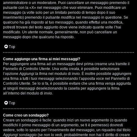
s
amministratore o un moderatore. Puoi cancellare un messaggio premendo il
pulsante con la «X» nel messaggio che vuoi eliminare. Puoi modificare un
i
messaggio (a volte solo per un limitato periodo di tempo dopo il suo
inserimento) premendo il pulsante
modifica
nel messaggio in questione. Se
M
qualcuno ha già risposto al tuo messaggio, quando effettui una modifica,
potresti trovare del testo aggiunto dove viene indicato quante volte l’hai
u
modificato. Un utente normale, generalmente, non può cancellare un
messaggio dopo che qualcuno ha risposto.
s
Top
i
Come aggiungo una firma ai miei messaggi?
c
Per aggiungere una firma ad un messaggio devi prima crearne una tramite il
Pannello di Controllo Utente. Una volta creata, è possibile selezionare
a
l’opzione
Aggiungi la firma
nel modulo di invio. È inoltre possibile aggiungere
una firma a tutti i tuoi messaggi selezionando l’apposita voce nel Pannello di
l
Controllo Utente. Se lo si fa, è possibile evitare che una firma venga aggiunta
ai singoli messaggi deselezionando la casella per aggiungere la firma
i
all’interno del modulo di invio.
d
Top
i
Come creo un sondaggio?
Creare un sondaggio è facile: quando inizi un nuovo argomento (o quando
G
modifichi il primo messaggio di un argomento, se ti è permesso) dovresti
vedere, sotto lo spazio per l’inserimento del messaggio, un riquadro dal titolo
Aggiungi sondaggio
(se non lo vedi, probabilmente non hai il diritto di creare