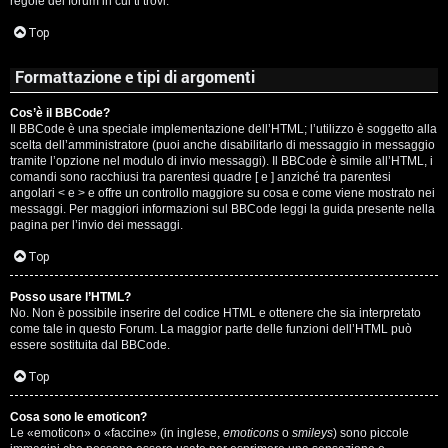
regole del forum in cui ti trovi.
A
Top
g
Formattazione e tipi di argomenti
o
Cos’è il BBCode?
s
Il BBCode è una speciale implementazione dell’HTML; l’utilizzo è soggetto alla
scelta dell’amministratore (puoi anche disabilitarlo di messaggio in messaggio
t
tramite l’opzione nel modulo di invio messaggi). Il BBCode è simile all’HTML, i
comandi sono racchiusi tra parentesi quadre [ e ] anziché tra parentesi
i
angolari < e > e offre un controllo maggiore su cosa e come viene mostrato nei
messaggi. Per maggiori informazioni sul BBCode leggi la guida presente nella
pagina per l’invio dei messaggi.
n
Top
o
Posso usare l’HTML?
R
No. Non è possibile inserire del codice HTML e ottenere che sia interpretato
come tale in questo Forum. La maggior parte delle funzioni dell’HTML può
i
essere sostituita dal BBCode.
Top
f
l
Cosa sono le emoticon?
Le «emoticon» o «faccine» (in inglese,
emoticons
o
smileys
) sono piccole