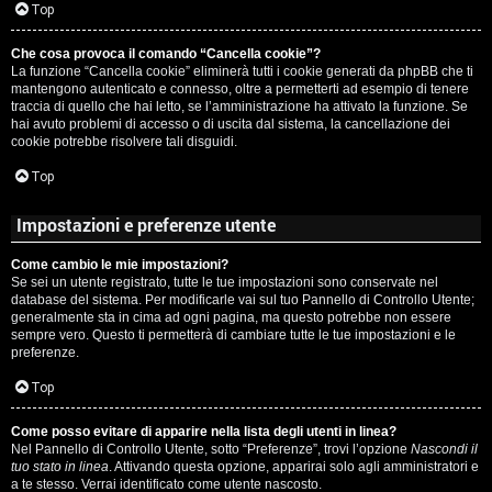
c
Top
i
a
Che cosa provoca il comando “Cancella cookie”?
v
La funzione “Cancella cookie” eliminerà tutti i cookie generati da phpBB che ti
:
mantengono autenticato e connesso, oltre a permetterti ad esempio di tenere
i
traccia di quello che hai letto, se l’amministrazione ha attivato la funzione. Se
C
hai avuto problemi di accesso o di uscita dal sistema, la cancellazione dei
cookie potrebbe risolvere tali disguidi.
D
Top
C
/
Impostazioni e preferenze utente
e
V
Come cambio le mie impostazioni?
r
i
Se sei un utente registrato, tutte le tue impostazioni sono conservate nel
database del sistema. Per modificarle vai sul tuo Pannello di Controllo Utente;
c
n
generalmente sta in cima ad ogni pagina, ma questo potrebbe non essere
sempre vero. Questo ti permetterà di cambiare tutte le tue impostazioni e le
a
i
preferenze.
l
Top
i
Come posso evitare di apparire nella lista degli utenti in linea?
F
Nel Pannello di Controllo Utente, sotto “Preferenze”, trovi l’opzione
Nascondi il
/
tuo stato in linea
. Attivando questa opzione, apparirai solo agli amministratori e
A
a te stesso. Verrai identificato come utente nascosto.