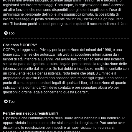
Potresti non averne bisogno: dipende dagli amministratori se è necessario
registrarsi per inviare messaggi. Comunque, la registrazione ti darà accesso
ad altre funzioni che non sono disponibili per gli utenti ospiti come l’uso di
un’immagine personale definibile, messaggistica privata, la possibilità di
inviare messaggi di posta direttamente dal forum, l’iscrizione a gruppi utenti,
ecc. Ti bastano pochi secondi per registrarti e quindi ti raccomandiamo di farlo.
Top
T
Che cosa è COPPA?
A
o
COPPA, o Legge sulla Privacy per la protezione dei minori del 1998, è una
legge statunitense che autorizza i siti web a raccogliere informazioni da i
r
p
minori di età inferiore a 13 anni. Per avere tale consenso serve una richiesta
scritta da parte del genitore o tutore legale, permettendo la registrazione delle
g
i
informazioni scritte dal minore. Se hai dubbi o incertezze, mettiti in contatto con
un consulente legale per assistenza. Nota bene che phpBB Limited e il
o
c
proprietario di questa Board non possono fornire consigli legali e non sono un
punto di contatto per questioni legali di qualsiasi tipo, ad eccezione di quanto
m
A
indicato nella domanda “Chi devo contattare per segnalare abusi e/o per
questioni d’ordine legale concernenti questa Board?”.
e
t
Top
n
t
Perché non riesco a registrarmi?
t
i
È possibile che l’amministratore della Board abbia bannato il tuo indirizzo IP
oppure vietato il nome utente che stai tentando di registrare. Può anche aver
i
v
disabilitato le registrazioni per impedire ai nuovi visitatori di registrarsi.