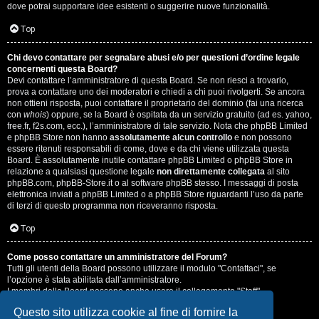
dove potrai supportare idee esistenti o suggerire nuove funzionalità.
Top
Chi devo contattare per segnalare abusi e/o per questioni d’ordine legale
concernenti questa Board?
Devi contattare l’amministratore di questa Board. Se non riesci a trovarlo,
prova a contattare uno dei moderatori e chiedi a chi puoi rivolgerti. Se ancora
non ottieni risposta, puoi contattare il proprietario del dominio (fai una ricerca
con
whois
) oppure, se la Board è ospitata da un servizio gratuito (ad es. yahoo,
free.fr, f2s.com, ecc.), l’amministratore di tale servizio. Nota che phpBB Limited
e phpBB Store non hanno
assolutamente alcun controllo
e non possono
essere ritenuti responsabili di come, dove e da chi viene utilizzata questa
Board. È assolutamente inutile contattare phpBB Limited o phpBB Store in
relazione a qualsiasi questione legale
non direttamente collegata
al sito
phpBB.com, phpBB-Store.it o al software phpBB stesso. I messaggi di posta
elettronica inviati a phpBB Limited o a phpBB Store riguardanti l’uso da parte
di terzi di questo programma non riceveranno risposta.
Top
Come posso contattare un amministratore del Forum?
Tutti gli utenti della Board possono utilizzare il modulo "Contattaci", se
l’opzione è stata abilitata dall’amministratore.
I membri della Board possono anche usare il collegamento "Staff".
Questo sito utilizza cookie al fine di fornire la
Top