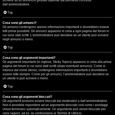
scrivere su un annuncio globale dipende dai permessi concessi
p
dall’amministratore.
i
Top
a
Cosa sono gli annunci?
Gli annunci contengono spesso informazioni importanti e dovrebbero essere
c
letti prima possibile. Gli annunci appaiono in cima a ogni pagina del forum in
cui sono stati scritti. L’amministratore può decidere se un utente può scrivere
e
negli annunci o meno.
e
Top
c
Cosa sono gli argomenti importanti?
Gli argomenti importanti (in inglese, Sticky Topics) appaiono in cima alla prima
o
pagina del forum in cui sono stati scritti (dopo eventuali annunci). Come si
intuisce dal nome stesso, contengono informazioni importanti e dovrebbero
s
essere lette sempre. Come per gli annunci, l’amministratore può decidere se
un utente vi può scrivere o meno.
a
Top
n
Cosa sono gli argomenti bloccati?
o
Gli argomenti possono essere bloccati dai moderatori o dall’amministratore.
Non è possibile rispondere ad un argomento bloccato così come i sondaggi
n
chiusi terminano automaticamente. Un argomento può venire bloccato per
varie ragioni, ad es. se contravviene ai Termini di Utilizzo.