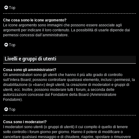
c
Top
i
Che cosa sono le icone argomento?
p
Le icone argomento sono immagini che possono essere associate agli
argomenti per indicare il loro contenuto. La possibilità di usarle dipende dai
i
permessi concessi dall’amministratore.
a
Top
c
Livelli e gruppi di utenti
e
Cosa sono gli amministratori?
Gli amministratori sono gli utenti che hanno il più alto grado di controllo
P
sull’intera Board; possono controllare qualsiasi elemento, inclusi i permessi, la
disabilitazione (o «ban») degli utenti, la creazione di moderatori e gruppi di
utenti, ecc. Inoltre, possono moderare tutti i forum, a seconda delle
e
autorizzazioni concesse dal Fondatore della Board (Amministratore
Fondatore).
r
Top
c
o
Cosa sono i moderatori?
I moderatori sono utenti (o gruppi di utenti) il cui compito è quello di tenere
sotto controllo i forum giorno per giorno. Hanno il potere di modificare o
r
cancellare qualsiasi messaggio e di chiudere, riaprire, spostare o rimuovere