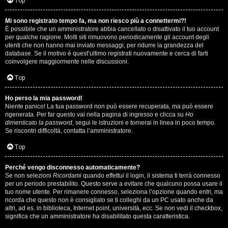
i
Top
n
Mi sono registrato tempo fa, ma non riesco più a connettermi?!
È possibile che un amministratore abbia cancellato o disattivato il tuo account
A
o
per qualche ragione. Molti siti rimuovono periodicamente gli account degli
utenti che non hanno mai inviato messaggi, per ridurre la grandezza del
r
i
database. Se il motivo è quest’ultimo registrati nuovamente e cerca di farti
coinvolgere maggiormente nelle discussioni.
g
n
Top
o
T
Ho perso la mia password!
m
o
Niente panico! La tua password non può essere recuperata, ma può essere
rigenerata. Per far questo vai nella pagina di ingresso e clicca su
Ho
e
u
dimenticato la password
, segui le istruzioni e tornerai in linea in poco tempo.
Se riscontri difficoltà, contatta l’amministratore.
n
r
Top
t
M
Perché vengo disconnesso automaticamente?
i
Se non selezioni
Ricordami
quando effettui il login, il sistema ti terrà connesso
u
per un periodo prestabilito. Questo serve a evitare che qualcuno possa usare il
a
tuo nome utente. Per rimanere connesso, seleziona l’opzione quando entri, ma
s
ricorda che questo non è consigliato se ti colleghi da un PC usato anche da
t
altri, ad es. in biblioteca, Internet point, università, ecc. Se non vedi il checkbox,
i
significa che un amministratore ha disabilitato questa caratteristica.
t