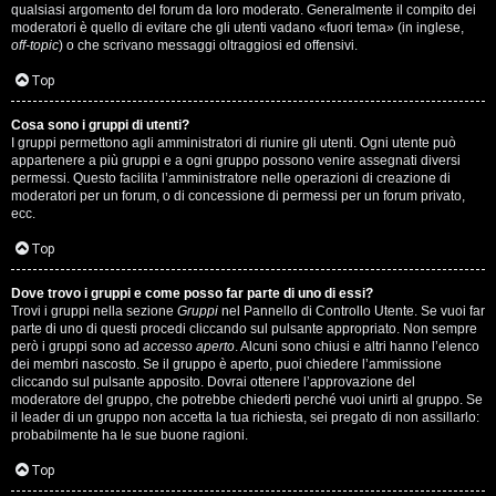
qualsiasi argomento del forum da loro moderato. Generalmente il compito dei
s
moderatori è quello di evitare che gli utenti vadano «fuori tema» (in inglese,
off-topic
) o che scrivano messaggi oltraggiosi ed offensivi.
i
Top
M
Cosa sono i gruppi di utenti?
u
I gruppi permettono agli amministratori di riunire gli utenti. Ogni utente può
appartenere a più gruppi e a ogni gruppo possono venire assegnati diversi
s
permessi. Questo facilita l’amministratore nelle operazioni di creazione di
moderatori per un forum, o di concessione di permessi per un forum privato,
i
ecc.
c
Top
a
Dove trovo i gruppi e come posso far parte di uno di essi?
Trovi i gruppi nella sezione
Gruppi
nel Pannello di Controllo Utente. Se vuoi far
l
parte di uno di questi procedi cliccando sul pulsante appropriato. Non sempre
però i gruppi sono ad
accesso aperto
. Alcuni sono chiusi e altri hanno l’elenco
i
dei membri nascosto. Se il gruppo è aperto, puoi chiedere l’ammissione
cliccando sul pulsante apposito. Dovrai ottenere l’approvazione del
.
moderatore del gruppo, che potrebbe chiederti perché vuoi unirti al gruppo. Se
il leader di un gruppo non accetta la tua richiesta, sei pregato di non assillarlo:
.
probabilmente ha le sue buone ragioni.
.
Top