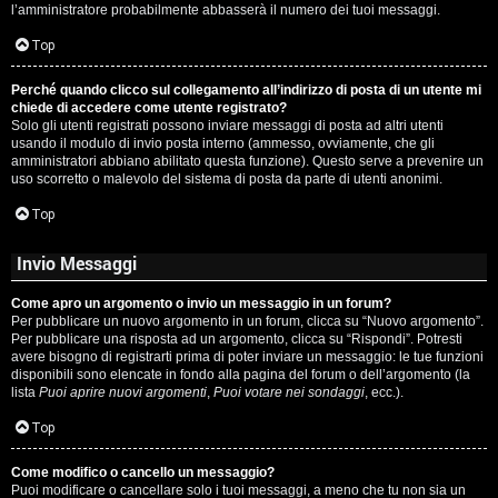
l’amministratore probabilmente abbasserà il numero dei tuoi messaggi.
P
Top
l
Perché quando clicco sul collegamento all’indirizzo di posta di un utente mi
a
chiede di accedere come utente registrato?
Solo gli utenti registrati possono inviare messaggi di posta ad altri utenti
n
usando il modulo di invio posta interno (ammesso, ovviamente, che gli
amministratori abbiano abilitato questa funzione). Questo serve a prevenire un
e
uso scorretto o malevolo del sistema di posta da parte di utenti anonimi.
t
Top
Invio Messaggi
P
Come apro un argomento o invio un messaggio in un forum?
e
Per pubblicare un nuovo argomento in un forum, clicca su “Nuovo argomento”.
Per pubblicare una risposta ad un argomento, clicca su “Rispondi”. Potresti
r
avere bisogno di registrarti prima di poter inviare un messaggio: le tue funzioni
disponibili sono elencate in fondo alla pagina del forum o dell’argomento (la
c
lista
Puoi aprire nuovi argomenti
,
Puoi votare nei sondaggi
, ecc.).
o
Top
r
Come modifico o cancello un messaggio?
Puoi modificare o cancellare solo i tuoi messaggi, a meno che tu non sia un