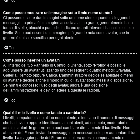
G
Top
i
Come posso mostrare un’immagine sotto il mio nome utente?
Ci possono essere due immagini sotto un nome utente quando si leggono i
g
messaggi. La prima è l’immagine associata al tuo grado, generalmente ha la
forma di stelle, blocchi o punti che indicano quanti interventi hai scritto o il tuo
i
livello. Sotto può esserci un’immagine più grande nota come avatar, che in
genere è unica e specifica per ogni utente.
D
Top
’
Come posso inserire un avatar?
A
All’interno del tuo Pannello di Controllo Utente, sotto “Profilo” è possibile
aggiungere un avatar utilizzando uno dei seguenti quattro metodi: Gravatar,
g
Galleria, Remoto oppure Carica. L’amministratore decide se abilitare o meno
gli avatar e decide anche il modo in cui gli avatar sono messi a disposizione.
o
Se non ti è concesso l’uso degli avatar, allora è una decisione
dell’amministrazione, e devi chiedere a questa le ragioni.
s
Top
t
Qual è il mio livello e come faccio a cambiarlo?
i
I livelli, compaiono sotto al tuo nome utente, e indicano il numero di messaggi
che hai inviato oppure identificano alcuni utenti, ad esempio, moderatori e
n
amministratori. In genere, non puoi cambiare direttamente il tuo livello. Non
abusare del Forum inviando messaggi non necessari solo per aumentare il tuo
o
livello. La maggior parte dei Forum non tollera questo comportamento e