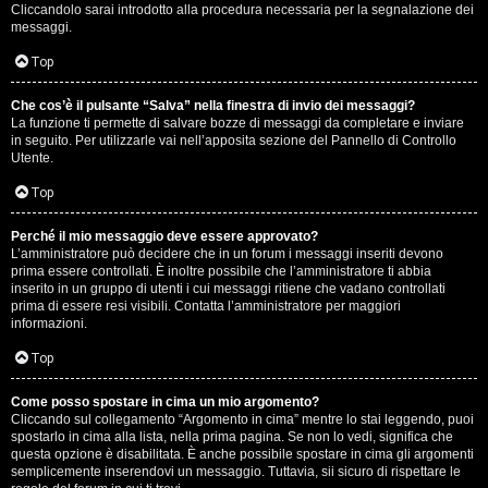
e
Cliccandolo sarai introdotto alla procedura necessaria per la segnalazione dei
messaggi.
r
Top
a
t
Che cos’è il pulsante “Salva” nella finestra di invio dei messaggi?
La funzione ti permette di salvare bozze di messaggi da completare e inviare
in seguito. Per utilizzarle vai nell’apposita sezione del Pannello di Controllo
e
Utente.
c
Top
o
Perché il mio messaggio deve essere approvato?
n
L’amministratore può decidere che in un forum i messaggi inseriti devono
prima essere controllati. È inoltre possibile che l’amministratore ti abbia
inserito in un gruppo di utenti i cui messaggi ritiene che vadano controllati
G
prima di essere resi visibili. Contatta l’amministratore per maggiori
informazioni.
i
Top
g
i
Come posso spostare in cima un mio argomento?
Cliccando sul collegamento “Argomento in cima” mentre lo stai leggendo, puoi
spostarlo in cima alla lista, nella prima pagina. Se non lo vedi, significa che
D
questa opzione è disabilitata. È anche possibile spostare in cima gli argomenti
semplicemente inserendovi un messaggio. Tuttavia, sii sicuro di rispettare le
'