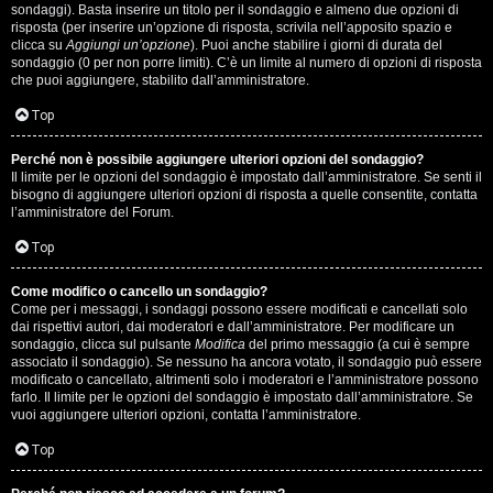
i
sondaggi). Basta inserire un titolo per il sondaggio e almeno due opzioni di
g
risposta (per inserire un’opzione di risposta, scrivila nell’apposito spazio e
clicca su
Aggiungi un’opzione
). Puoi anche stabilire i giorni di durata del
sondaggio (0 per non porre limiti). C’è un limite al numero di opzioni di risposta
i
che puoi aggiungere, stabilito dall’amministratore.
D
Top
'
Perché non è possibile aggiungere ulteriori opzioni del sondaggio?
A
Il limite per le opzioni del sondaggio è impostato dall’amministratore. Se senti il
bisogno di aggiungere ulteriori opzioni di risposta a quelle consentite, contatta
l’amministratore del Forum.
g
Top
o
s
Come modifico o cancello un sondaggio?
Come per i messaggi, i sondaggi possono essere modificati e cancellati solo
t
dai rispettivi autori, dai moderatori e dall’amministratore. Per modificare un
sondaggio, clicca sul pulsante
Modifica
del primo messaggio (a cui è sempre
associato il sondaggio). Se nessuno ha ancora votato, il sondaggio può essere
i
modificato o cancellato, altrimenti solo i moderatori e l’amministratore possono
farlo. Il limite per le opzioni del sondaggio è impostato dall’amministratore. Se
n
vuoi aggiungere ulteriori opzioni, contatta l’amministratore.
o
Top
.