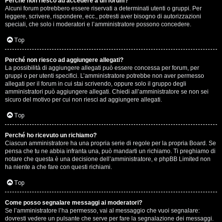
Perché non riesco ad accedere a un forum?
Alcuni forum potrebbero essere riservati a determinati utenti o gruppi. Per
.
leggere, scrivere, rispondere, ecc., potresti aver bisogno di autorizzazioni
speciali, che solo i moderatori e l’amministratore possono concedere.
.
Top
R
Perché non riesco ad aggiungere allegati?
e
La possibilità di aggiungere allegati può essere concessa per forum, per
gruppi o per utenti specifici. L’amministratore potrebbe non aver permesso
allegati per il forum in cui stai scrivendo, oppure solo il gruppo degli
s
amministratori può aggiungere allegati. Chiedi all’amministratore se non sei
sicuro del motivo per cui non riesci ad aggiungere allegati.
o
Top
c
o
Perché ho ricevuto un richiamo?
Ciascun amministratore ha una propria serie di regole per la propria Board. Se
pensa che tu ne abbia infranta una, può mandarti un richiamo. Ti preghiamo di
n
notare che questa è una decisione dell’amministratore, e phpBB Limited non
ha niente a che fare con questi richiami.
t
Top
i
S
Come posso segnalare messaggi ai moderatori?
Se l’amministratore l’ha permesso, vai al messaggio che vuoi segnalare:
dovresti vedere un pulsante che serve per fare la segnalazione dei messaggi.