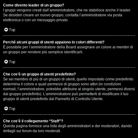
Come divento leader di un gruppo?
D
I gruppi vengono creati dall’amministratore, che ne stabilisce anche il leader.
Se desideri creare un nuovo gruppo, contatta l’amministratore via posta
i
elettronica o con un messaggio privato.
t
Top
u
Perché alcuni gruppi di utenti appaiono in colori differenti?
È possibile per l’amministratore della Board assegnare un colore ai membri di
t
un gruppo per rendere più semplice identificarli.
t
Top
o
Che cos’è un gruppo di utenti predefinito?
Se sei membro di più di un gruppo di utenti, quello impostato come predefinito
u
determina il colore e quali permessi di gruppo sono attivi (in condizioni
normali; l’amministratore, potrebbe attribuire al singolo utente, permessi diversi
n
dal gruppo predefinito). L’amministratore può permetterti di modificare il tuo
gruppo di utenti predefinito dal Pannello di Controllo Utente.
p
Top
ò
Che cos’è il collegamento “Staff”?
Questa pagina fornisce una lista degli amministratori e dei moderatori, dando
dettagli sui forum da loro moderati.