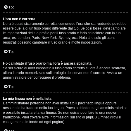
D
Q
Top
i
L’ora non è corretta!
g
L’ora è quasi sicuramente corretta, comunque l’ora che stai vedendo potrebbe
essere quella di un fuso orario differente dal tuo. Se così fosse, devi cambiare
i
le impostazioni del tuo profilo per il fuso orario e farlo coincidere con la tua
area, es. London, Paris, New York, Sydney, ecc. Nota che solo gli utenti
t
registrati possono cambiare il fuso orario e molte impostazioni.
a
Top
l
Ho cambiato il fuso orario ma l’ora è ancora sbagliata
Se sei sicuro di aver impostato il fuso orario corretto e l’ora è ancora scorretta,
S
allora l’orario memorizzato sull’orologio del server non è corretto. Avvisa un
amministratore per correggere il problema.
t
Top
o
La mia lingua non è nella lista!
r
L’amministratore potrebbe non aver installato il pacchetto lingua oppure
nessuno lo ha tradotto nella tua lingua. Prova a chiedere agli amministratori se
e
è possibile installare la tua lingua. Se non esiste puoi fare tu una nuova
traduzione. Puoi trovare altre informazioni sul sito di phpBB Limited (trovi il
:
collegamento in fondo ad ogni pagina).