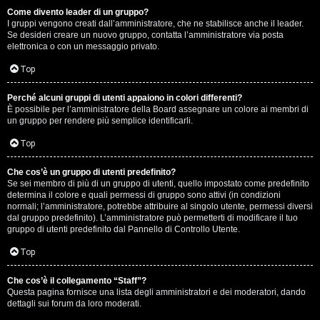
Come divento leader di un gruppo?
D
I gruppi vengono creati dall’amministratore, che ne stabilisce anche il leader.
Se desideri creare un nuovo gruppo, contatta l’amministratore via posta
i
elettronica o con un messaggio privato.
t
Top
u
Perché alcuni gruppi di utenti appaiono in colori differenti?
È possibile per l’amministratore della Board assegnare un colore ai membri di
t
un gruppo per rendere più semplice identificarli.
t
Top
o
Che cos’è un gruppo di utenti predefinito?
Se sei membro di più di un gruppo di utenti, quello impostato come predefinito
u
determina il colore e quali permessi di gruppo sono attivi (in condizioni
normali; l’amministratore, potrebbe attribuire al singolo utente, permessi diversi
n
dal gruppo predefinito). L’amministratore può permetterti di modificare il tuo
gruppo di utenti predefinito dal Pannello di Controllo Utente.
p
Top
ò
Che cos’è il collegamento “Staff”?
Questa pagina fornisce una lista degli amministratori e dei moderatori, dando
dettagli sui forum da loro moderati.