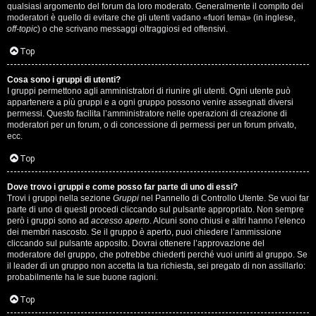
qualsiasi argomento del forum da loro moderato. Generalmente il compito dei
s
moderatori è quello di evitare che gli utenti vadano «fuori tema» (in inglese,
off-topic
) o che scrivano messaggi oltraggiosi ed offensivi.
i
Top
M
Cosa sono i gruppi di utenti?
u
I gruppi permettono agli amministratori di riunire gli utenti. Ogni utente può
appartenere a più gruppi e a ogni gruppo possono venire assegnati diversi
s
permessi. Questo facilita l’amministratore nelle operazioni di creazione di
moderatori per un forum, o di concessione di permessi per un forum privato,
i
ecc.
c
Top
a
Dove trovo i gruppi e come posso far parte di uno di essi?
Trovi i gruppi nella sezione
Gruppi
nel Pannello di Controllo Utente. Se vuoi far
l
parte di uno di questi procedi cliccando sul pulsante appropriato. Non sempre
però i gruppi sono ad
accesso aperto
. Alcuni sono chiusi e altri hanno l’elenco
i
dei membri nascosto. Se il gruppo è aperto, puoi chiedere l’ammissione
cliccando sul pulsante apposito. Dovrai ottenere l’approvazione del
.
moderatore del gruppo, che potrebbe chiederti perché vuoi unirti al gruppo. Se
il leader di un gruppo non accetta la tua richiesta, sei pregato di non assillarlo:
.
probabilmente ha le sue buone ragioni.
.
Top