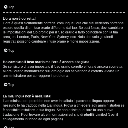
D
Q
Top
i
L’ora non è corretta!
g
L’ora è quasi sicuramente corretta, comunque l’ora che stai vedendo potrebbe
essere quella di un fuso orario differente dal tuo. Se così fosse, devi cambiare
i
le impostazioni del tuo profilo per il fuso orario e farlo coincidere con la tua
area, es. London, Paris, New York, Sydney, ecc. Nota che solo gli utenti
t
registrati possono cambiare il fuso orario e molte impostazioni.
a
Top
l
Ho cambiato il fuso orario ma l’ora è ancora sbagliata
Se sei sicuro di aver impostato il fuso orario corretto e l’ora è ancora scorretta,
S
allora l’orario memorizzato sull’orologio del server non è corretto. Avvisa un
amministratore per correggere il problema.
t
Top
o
La mia lingua non è nella lista!
r
L’amministratore potrebbe non aver installato il pacchetto lingua oppure
nessuno lo ha tradotto nella tua lingua. Prova a chiedere agli amministratori se
e
è possibile installare la tua lingua. Se non esiste puoi fare tu una nuova
traduzione. Puoi trovare altre informazioni sul sito di phpBB Limited (trovi il
:
collegamento in fondo ad ogni pagina).