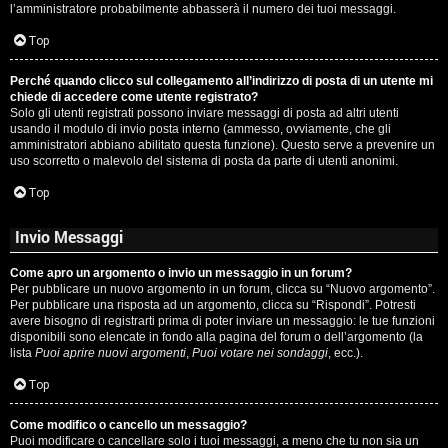
l’amministratore probabilmente abbasserà il numero dei tuoi messaggi.
P
Top
l
Perché quando clicco sul collegamento all’indirizzo di posta di un utente mi
a
chiede di accedere come utente registrato?
Solo gli utenti registrati possono inviare messaggi di posta ad altri utenti
n
usando il modulo di invio posta interno (ammesso, ovviamente, che gli
amministratori abbiano abilitato questa funzione). Questo serve a prevenire un
e
uso scorretto o malevolo del sistema di posta da parte di utenti anonimi.
t
Top
Invio Messaggi
P
Come apro un argomento o invio un messaggio in un forum?
e
Per pubblicare un nuovo argomento in un forum, clicca su “Nuovo argomento”.
Per pubblicare una risposta ad un argomento, clicca su “Rispondi”. Potresti
r
avere bisogno di registrarti prima di poter inviare un messaggio: le tue funzioni
disponibili sono elencate in fondo alla pagina del forum o dell’argomento (la
c
lista
Puoi aprire nuovi argomenti
,
Puoi votare nei sondaggi
, ecc.).
o
Top
r
Come modifico o cancello un messaggio?
Puoi modificare o cancellare solo i tuoi messaggi, a meno che tu non sia un