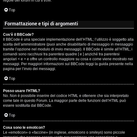
regole del forum in cui ti trovi.
A
Top
g
Formattazione e tipi di argomenti
o
Cos’è il BBCode?
s
Il BBCode è una speciale implementazione dell’HTML; l’utilizzo è soggetto alla
scelta dell’amministratore (puoi anche disabilitarlo di messaggio in messaggio
t
tramite l’opzione nel modulo di invio messaggi). Il BBCode è simile all’HTML, i
comandi sono racchiusi tra parentesi quadre [ e ] anziché tra parentesi
i
angolari < e > e offre un controllo maggiore su cosa e come viene mostrato nei
messaggi. Per maggiori informazioni sul BBCode leggi la guida presente nella
pagina per l’invio dei messaggi.
n
Top
o
Posso usare l’HTML?
R
No. Non è possibile inserire del codice HTML e ottenere che sia interpretato
come tale in questo Forum. La maggior parte delle funzioni dell’HTML può
i
essere sostituita dal BBCode.
Top
f
l
Cosa sono le emoticon?
Le «emoticon» o «faccine» (in inglese,
emoticons
o
smileys
) sono piccole