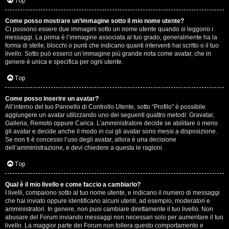
G
Top
i
Come posso mostrare un’immagine sotto il mio nome utente?
Ci possono essere due immagini sotto un nome utente quando si leggono i
g
messaggi. La prima è l’immagine associata al tuo grado, generalmente ha la
forma di stelle, blocchi o punti che indicano quanti interventi hai scritto o il tuo
i
livello. Sotto può esserci un’immagine più grande nota come avatar, che in
genere è unica e specifica per ogni utente.
D
Top
’
Come posso inserire un avatar?
A
All’interno del tuo Pannello di Controllo Utente, sotto “Profilo” è possibile
aggiungere un avatar utilizzando uno dei seguenti quattro metodi: Gravatar,
g
Galleria, Remoto oppure Carica. L’amministratore decide se abilitare o meno
gli avatar e decide anche il modo in cui gli avatar sono messi a disposizione.
o
Se non ti è concesso l’uso degli avatar, allora è una decisione
dell’amministrazione, e devi chiedere a questa le ragioni.
s
Top
t
Qual è il mio livello e come faccio a cambiarlo?
i
I livelli, compaiono sotto al tuo nome utente, e indicano il numero di messaggi
che hai inviato oppure identificano alcuni utenti, ad esempio, moderatori e
n
amministratori. In genere, non puoi cambiare direttamente il tuo livello. Non
abusare del Forum inviando messaggi non necessari solo per aumentare il tuo
o
livello. La maggior parte dei Forum non tollera questo comportamento e