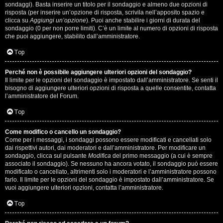
i
sondaggi). Basta inserire un titolo per il sondaggio e almeno due opzioni di
g
risposta (per inserire un’opzione di risposta, scrivila nell’apposito spazio e
clicca su
Aggiungi un’opzione
). Puoi anche stabilire i giorni di durata del
sondaggio (0 per non porre limiti). C’è un limite al numero di opzioni di risposta
i
che puoi aggiungere, stabilito dall’amministratore.
D
Top
'
Perché non è possibile aggiungere ulteriori opzioni del sondaggio?
A
Il limite per le opzioni del sondaggio è impostato dall’amministratore. Se senti il
bisogno di aggiungere ulteriori opzioni di risposta a quelle consentite, contatta
l’amministratore del Forum.
g
Top
o
s
Come modifico o cancello un sondaggio?
Come per i messaggi, i sondaggi possono essere modificati e cancellati solo
t
dai rispettivi autori, dai moderatori e dall’amministratore. Per modificare un
sondaggio, clicca sul pulsante
Modifica
del primo messaggio (a cui è sempre
associato il sondaggio). Se nessuno ha ancora votato, il sondaggio può essere
i
modificato o cancellato, altrimenti solo i moderatori e l’amministratore possono
farlo. Il limite per le opzioni del sondaggio è impostato dall’amministratore. Se
n
vuoi aggiungere ulteriori opzioni, contatta l’amministratore.
o
Top
.