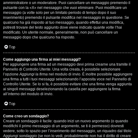
s
amministratore o un moderatore. Puoi cancellare un messaggio premendo il
pulsante con la «X» nel messaggio che vuoi eliminare. Puoi modificare un
i
messaggio (a volte solo per un limitato periodo di tempo dopo il suo
inserimento) premendo il pulsante
modifica
nel messaggio in questione. Se
M
qualcuno ha già risposto al tuo messaggio, quando effettui una modifica,
potresti trovare del testo aggiunto dove viene indicato quante volte l’hai
u
modificato. Un utente normale, generalmente, non può cancellare un
messaggio dopo che qualcuno ha risposto.
s
Top
i
Come aggiungo una firma ai miei messaggi?
c
Per aggiungere una firma ad un messaggio devi prima crearne una tramite il
Pannello di Controllo Utente. Una volta creata, è possibile selezionare
a
l’opzione
Aggiungi la firma
nel modulo di invio. È inoltre possibile aggiungere
una firma a tutti i tuoi messaggi selezionando l’apposita voce nel Pannello di
l
Controllo Utente. Se lo si fa, è possibile evitare che una firma venga aggiunta
ai singoli messaggi deselezionando la casella per aggiungere la firma
i
all’interno del modulo di invio.
d
Top
i
Come creo un sondaggio?
Creare un sondaggio è facile: quando inizi un nuovo argomento (o quando
G
modifichi il primo messaggio di un argomento, se ti è permesso) dovresti
vedere, sotto lo spazio per l’inserimento del messaggio, un riquadro dal titolo
Aggiungi sondaggio
(se non lo vedi, probabilmente non hai il diritto di creare