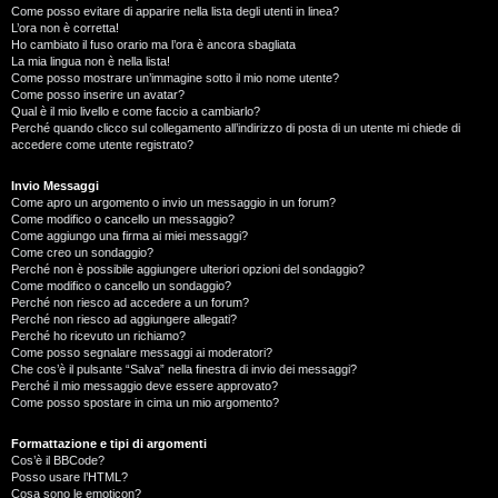
Come posso evitare di apparire nella lista degli utenti in linea?
L’ora non è corretta!
Ho cambiato il fuso orario ma l’ora è ancora sbagliata
La mia lingua non è nella lista!
Come posso mostrare un’immagine sotto il mio nome utente?
Come posso inserire un avatar?
Qual è il mio livello e come faccio a cambiarlo?
Perché quando clicco sul collegamento all’indirizzo di posta di un utente mi chiede di
accedere come utente registrato?
Invio Messaggi
Come apro un argomento o invio un messaggio in un forum?
Come modifico o cancello un messaggio?
Come aggiungo una firma ai miei messaggi?
Come creo un sondaggio?
Perché non è possibile aggiungere ulteriori opzioni del sondaggio?
Come modifico o cancello un sondaggio?
Perché non riesco ad accedere a un forum?
Perché non riesco ad aggiungere allegati?
Perché ho ricevuto un richiamo?
Come posso segnalare messaggi ai moderatori?
Che cos’è il pulsante “Salva” nella finestra di invio dei messaggi?
Perché il mio messaggio deve essere approvato?
Come posso spostare in cima un mio argomento?
Formattazione e tipi di argomenti
Cos’è il BBCode?
Posso usare l’HTML?
Cosa sono le emoticon?