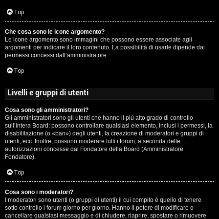
c
Top
i
Che cosa sono le icone argomento?
p
Le icone argomento sono immagini che possono essere associate agli
argomenti per indicare il loro contenuto. La possibilità di usarle dipende dai
i
permessi concessi dall’amministratore.
a
Top
c
Livelli e gruppi di utenti
e
Cosa sono gli amministratori?
Gli amministratori sono gli utenti che hanno il più alto grado di controllo
P
sull’intera Board; possono controllare qualsiasi elemento, inclusi i permessi, la
disabilitazione (o «ban») degli utenti, la creazione di moderatori e gruppi di
utenti, ecc. Inoltre, possono moderare tutti i forum, a seconda delle
e
autorizzazioni concesse dal Fondatore della Board (Amministratore
Fondatore).
r
Top
c
o
Cosa sono i moderatori?
I moderatori sono utenti (o gruppi di utenti) il cui compito è quello di tenere
sotto controllo i forum giorno per giorno. Hanno il potere di modificare o
r
cancellare qualsiasi messaggio e di chiudere, riaprire, spostare o rimuovere