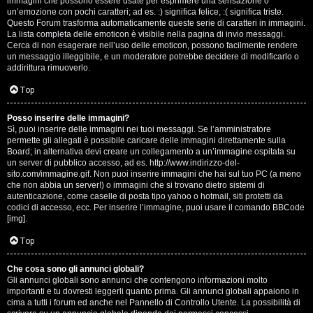
e
immagini che possono essere usate per esprimere una sensazione o
un’emozione con pochi caratteri; ad es. :) significa felice, :( significa triste.
s
Questo Forum trasforma automaticamente queste serie di caratteri in immagini.
La lista completa delle emoticon è visibile nella pagina di invio messaggi.
Cerca di non esagerare nell’uso delle emoticon, possono facilmente rendere
s
un messaggio illeggibile, e un moderatore potrebbe decidere di modificarlo o
addirittura rimuoverlo.
i
Top
o
n
Posso inserire delle immagini?
Sì, puoi inserire delle immagini nei tuoi messaggi. Se l’amministratore
permette gli allegati è possibile caricare delle immagini direttamente sulla
i
Board; in alternativa devi creare un collegamento a un’immagine ospitata su
un server di pubblico accesso, ad es. http://www.indirizzo-del-
sito.com/immagine.gif. Non puoi inserire immagini che hai sul tuo PC (a meno
C
che non abbia un server!) o immagini che si trovano dietro sistemi di
autenticazione, come caselle di posta tipo yahoo o hotmail, siti protetti da
o
codici di accesso, ecc. Per inserire l’immagine, puoi usare il comando BBCode
[img].
s
Top
a
Che cosa sono gli annunci globali?
c
Gli annunci globali sono annunci che contengono informazioni molto
importanti e tu dovresti leggerli quanto prima. Gli annunci globali appaiono in
i
cima a tutti i forum ed anche nel Pannello di Controllo Utente. La possibilità di