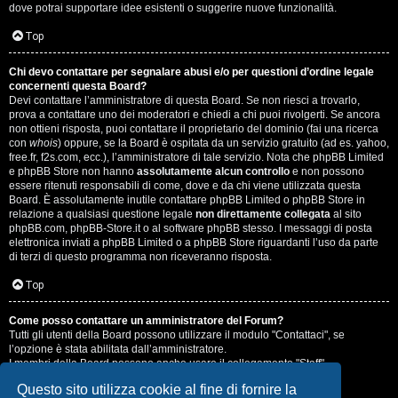
dove potrai supportare idee esistenti o suggerire nuove funzionalità.
Top
Chi devo contattare per segnalare abusi e/o per questioni d’ordine legale
concernenti questa Board?
Devi contattare l’amministratore di questa Board. Se non riesci a trovarlo,
prova a contattare uno dei moderatori e chiedi a chi puoi rivolgerti. Se ancora
non ottieni risposta, puoi contattare il proprietario del dominio (fai una ricerca
con
whois
) oppure, se la Board è ospitata da un servizio gratuito (ad es. yahoo,
free.fr, f2s.com, ecc.), l’amministratore di tale servizio. Nota che phpBB Limited
e phpBB Store non hanno
assolutamente alcun controllo
e non possono
essere ritenuti responsabili di come, dove e da chi viene utilizzata questa
Board. È assolutamente inutile contattare phpBB Limited o phpBB Store in
relazione a qualsiasi questione legale
non direttamente collegata
al sito
phpBB.com, phpBB-Store.it o al software phpBB stesso. I messaggi di posta
elettronica inviati a phpBB Limited o a phpBB Store riguardanti l’uso da parte
di terzi di questo programma non riceveranno risposta.
Top
Come posso contattare un amministratore del Forum?
Tutti gli utenti della Board possono utilizzare il modulo "Contattaci", se
l’opzione è stata abilitata dall’amministratore.
I membri della Board possono anche usare il collegamento "Staff".
Questo sito utilizza cookie al fine di fornire la
Top