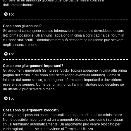
scrivere su un annuncio globale dipende dai permessi concessi
p
dall’amministratore.
i
Top
a
Cosa sono gli annunci?
Gli annunci contengono spesso informazioni importanti e dovrebbero essere
c
letti prima possibile. Gli annunci appaiono in cima a ogni pagina del forum in
cui sono stati scritti. L’amministratore può decidere se un utente può scrivere
e
negli annunci o meno.
e
Top
c
Cosa sono gli argomenti importanti?
Gli argomenti importanti (in inglese, Sticky Topics) appaiono in cima alla prima
o
pagina del forum in cui sono stati scritti (dopo eventuali annunci). Come si
intuisce dal nome stesso, contengono informazioni importanti e dovrebbero
s
essere lette sempre. Come per gli annunci, l’amministratore può decidere se
un utente vi può scrivere o meno.
a
Top
n
Cosa sono gli argomenti bloccati?
o
Gli argomenti possono essere bloccati dai moderatori o dall’amministratore.
Non è possibile rispondere ad un argomento bloccato così come i sondaggi
n
chiusi terminano automaticamente. Un argomento può venire bloccato per
varie ragioni, ad es. se contravviene ai Termini di Utilizzo.