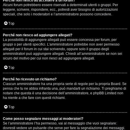
Perché non riesco ad accedere a un forum?
Alcuni forum potrebbero essere riservati a determinati utenti o gruppi. Per
.
leggere, scrivere, rispondere, ecc., potresti aver bisogno di autorizzazioni
speciali, che solo i moderatori e l’amministratore possono concedere.
.
Top
R
Perché non riesco ad aggiungere allegati?
e
La possibilità di aggiungere allegati può essere concessa per forum, per
gruppi o per utenti specifici. L’amministratore potrebbe non aver permesso
allegati per il forum in cui stai scrivendo, oppure solo il gruppo degli
s
amministratori può aggiungere allegati. Chiedi all’amministratore se non sei
sicuro del motivo per cui non riesci ad aggiungere allegati.
o
Top
c
o
Perché ho ricevuto un richiamo?
Ciascun amministratore ha una propria serie di regole per la propria Board. Se
pensa che tu ne abbia infranta una, può mandarti un richiamo. Ti preghiamo di
n
notare che questa è una decisione dell’amministratore, e phpBB Limited non
ha niente a che fare con questi richiami.
t
Top
i
S
Come posso segnalare messaggi ai moderatori?
Se l’amministratore l’ha permesso, vai al messaggio che vuoi segnalare:
dovresti vedere un pulsante che serve per fare la segnalazione dei messaggi.