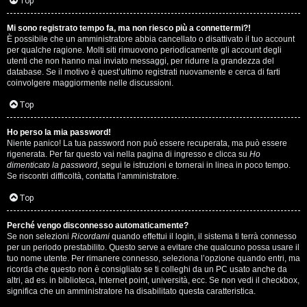
i
Top
n
Mi sono registrato tempo fa, ma non riesco più a connettermi?!
È possibile che un amministratore abbia cancellato o disattivato il tuo account
A
o
per qualche ragione. Molti siti rimuovono periodicamente gli account degli
utenti che non hanno mai inviato messaggi, per ridurre la grandezza del
r
i
database. Se il motivo è quest’ultimo registrati nuovamente e cerca di farti
coinvolgere maggiormente nelle discussioni.
g
n
Top
o
T
Ho perso la mia password!
m
o
Niente panico! La tua password non può essere recuperata, ma può essere
rigenerata. Per far questo vai nella pagina di ingresso e clicca su
Ho
e
u
dimenticato la password
, segui le istruzioni e tornerai in linea in poco tempo.
Se riscontri difficoltà, contatta l’amministratore.
n
r
Top
t
M
Perché vengo disconnesso automaticamente?
i
Se non selezioni
Ricordami
quando effettui il login, il sistema ti terrà connesso
u
per un periodo prestabilito. Questo serve a evitare che qualcuno possa usare il
a
tuo nome utente. Per rimanere connesso, seleziona l’opzione quando entri, ma
s
ricorda che questo non è consigliato se ti colleghi da un PC usato anche da
t
altri, ad es. in biblioteca, Internet point, università, ecc. Se non vedi il checkbox,
i
significa che un amministratore ha disabilitato questa caratteristica.
t