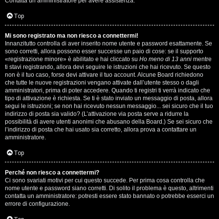
Contatta un amministratore per avere assistenza.
s
i
Top
e
G
Mi sono registrato ma non riesco a connettermi!
n
Innanzitutto controlla di aver inserito nome utente e password esattamente. Se
i
sono corretti, allora possono esser successe un paio di cose: se il supporto
z
«registrazione minore» è abilitato e hai cliccato su
Ho meno di 13 anni
mentre
g
ti stavi registrando, allora devi seguire le istruzioni che hai ricevuto. Se questo
non è il tuo caso, forse devi attivare il tuo account. Alcune Board richiedono
a
che tutte le nuove registrazioni vengano attivate dall’utente stesso o dagli
i
amministratori, prima di poter accedere. Quando ti registri ti verrà indicato che
r
tipo di attivazione è richiesta. Se ti è stato inviato un messaggio di posta, allora
D
segui le istruzioni; se non hai ricevuto nessun messaggio... sei sicuro che il tuo
i
indirizzo di posta sia valido? (L’attivazione via posta serve a ridurre la
'
possibilità di avere utenti anonimi che abusano della Board.) Se sei sicuro che
s
l’indirizzo di posta che hai usato sia corretto, allora prova a contattare un
A
amministratore.
p
g
Top
o
o
Perché non riesco a connettermi?
s
Ci sono svariati motivi per cui questo succede. Per prima cosa controlla che
s
nome utente e password siano corretti. Di solito il problema è questo, altrimenti
t
contatta un amministratore: potresti essere stato bannato o potrebbe esserci un
t
errore di configurazione.
a