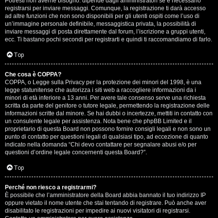
Potresti non averne bisogno: dipende dagli amministratori se è necessario
registrarsi per inviare messaggi. Comunque, la registrazione ti darà accesso
ad altre funzioni che non sono disponibili per gli utenti ospiti come l’uso di
un’immagine personale definibile, messaggistica privata, la possibilità di
inviare messaggi di posta direttamente dal forum, l’iscrizione a gruppi utenti,
ecc. Ti bastano pochi secondi per registrarti e quindi ti raccomandiamo di farlo.
Top
T
Che cosa è COPPA?
A
o
COPPA, o Legge sulla Privacy per la protezione dei minori del 1998, è una
legge statunitense che autorizza i siti web a raccogliere informazioni da i
r
p
minori di età inferiore a 13 anni. Per avere tale consenso serve una richiesta
scritta da parte del genitore o tutore legale, permettendo la registrazione delle
g
i
informazioni scritte dal minore. Se hai dubbi o incertezze, mettiti in contatto con
un consulente legale per assistenza. Nota bene che phpBB Limited e il
o
c
proprietario di questa Board non possono fornire consigli legali e non sono un
punto di contatto per questioni legali di qualsiasi tipo, ad eccezione di quanto
m
A
indicato nella domanda “Chi devo contattare per segnalare abusi e/o per
questioni d’ordine legale concernenti questa Board?”.
e
t
Top
n
t
Perché non riesco a registrarmi?
t
i
È possibile che l’amministratore della Board abbia bannato il tuo indirizzo IP
oppure vietato il nome utente che stai tentando di registrare. Può anche aver
i
v
disabilitato le registrazioni per impedire ai nuovi visitatori di registrarsi.