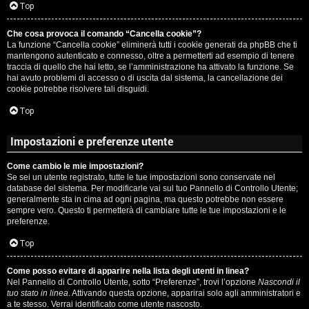
c
Top
i
a
Che cosa provoca il comando “Cancella cookie”?
v
La funzione “Cancella cookie” eliminerà tutti i cookie generati da phpBB che ti
:
mantengono autenticato e connesso, oltre a permetterti ad esempio di tenere
i
traccia di quello che hai letto, se l’amministrazione ha attivato la funzione. Se
C
hai avuto problemi di accesso o di uscita dal sistema, la cancellazione dei
cookie potrebbe risolvere tali disguidi.
D
Top
C
/
Impostazioni e preferenze utente
e
V
Come cambio le mie impostazioni?
r
i
Se sei un utente registrato, tutte le tue impostazioni sono conservate nel
database del sistema. Per modificarle vai sul tuo Pannello di Controllo Utente;
c
n
generalmente sta in cima ad ogni pagina, ma questo potrebbe non essere
sempre vero. Questo ti permetterà di cambiare tutte le tue impostazioni e le
a
i
preferenze.
l
Top
i
Come posso evitare di apparire nella lista degli utenti in linea?
F
Nel Pannello di Controllo Utente, sotto “Preferenze”, trovi l’opzione
Nascondi il
/
tuo stato in linea
. Attivando questa opzione, apparirai solo agli amministratori e
A
a te stesso. Verrai identificato come utente nascosto.