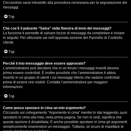
e
Cliccandolo sarai introdotto alla procedura necessaria per la segnalazione dei
messaggi.
r
Top
a
t
Che cos’è il pulsante “Salva” nella finestra di invio dei messaggi?
La funzione ti permette di salvare bozze di messaggi da completare e inviare
in seguito. Per utilizzarle vai nell’apposita sezione del Pannello di Controllo
e
Utente.
c
Top
o
Perché il mio messaggio deve essere approvato?
n
L’amministratore può decidere che in un forum i messaggi inseriti devono
prima essere controllati. È inoltre possibile che l’amministratore ti abbia
inserito in un gruppo di utenti i cui messaggi ritiene che vadano controllati
G
prima di essere resi visibili. Contatta l’amministratore per maggiori
informazioni.
i
Top
g
i
Come posso spostare in cima un mio argomento?
Cliccando sul collegamento “Argomento in cima” mentre lo stai leggendo, puoi
spostarlo in cima alla lista, nella prima pagina. Se non lo vedi, significa che
D
questa opzione è disabilitata. È anche possibile spostare in cima gli argomenti
semplicemente inserendovi un messaggio. Tuttavia, sii sicuro di rispettare le
'