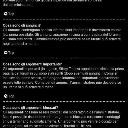
scrivere su un annuncio globale dipende dai permessi concessi
p
dall’amministratore.
i
Top
a
Cosa sono gli annunci?
Gli annunci contengono spesso informazioni importanti e dovrebbero essere
c
letti prima possibile. Gli annunci appaiono in cima a ogni pagina del forum in
cui sono stati scritti. L’amministratore può decidere se un utente può scrivere
e
negli annunci o meno.
e
Top
c
Cosa sono gli argomenti importanti?
Gli argomenti importanti (in inglese, Sticky Topics) appaiono in cima alla prima
o
pagina del forum in cui sono stati scritti (dopo eventuali annunci). Come si
intuisce dal nome stesso, contengono informazioni importanti e dovrebbero
s
essere lette sempre. Come per gli annunci, l’amministratore può decidere se
un utente vi può scrivere o meno.
a
Top
n
Cosa sono gli argomenti bloccati?
o
Gli argomenti possono essere bloccati dai moderatori o dall’amministratore.
Non è possibile rispondere ad un argomento bloccato così come i sondaggi
n
chiusi terminano automaticamente. Un argomento può venire bloccato per
varie ragioni, ad es. se contravviene ai Termini di Utilizzo.