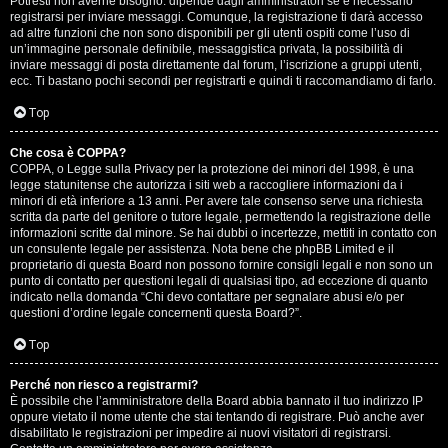
Potresti non averne bisogno: dipende dagli amministratori se è necessario
registrarsi per inviare messaggi. Comunque, la registrazione ti darà accesso
ad altre funzioni che non sono disponibili per gli utenti ospiti come l’uso di
un’immagine personale definibile, messaggistica privata, la possibilità di
inviare messaggi di posta direttamente dal forum, l’iscrizione a gruppi utenti,
ecc. Ti bastano pochi secondi per registrarti e quindi ti raccomandiamo di farlo.
Top
T
Che cosa è COPPA?
A
o
COPPA, o Legge sulla Privacy per la protezione dei minori del 1998, è una
legge statunitense che autorizza i siti web a raccogliere informazioni da i
r
p
minori di età inferiore a 13 anni. Per avere tale consenso serve una richiesta
scritta da parte del genitore o tutore legale, permettendo la registrazione delle
g
i
informazioni scritte dal minore. Se hai dubbi o incertezze, mettiti in contatto con
un consulente legale per assistenza. Nota bene che phpBB Limited e il
o
c
proprietario di questa Board non possono fornire consigli legali e non sono un
punto di contatto per questioni legali di qualsiasi tipo, ad eccezione di quanto
m
A
indicato nella domanda “Chi devo contattare per segnalare abusi e/o per
questioni d’ordine legale concernenti questa Board?”.
e
t
Top
n
t
Perché non riesco a registrarmi?
t
i
È possibile che l’amministratore della Board abbia bannato il tuo indirizzo IP
oppure vietato il nome utente che stai tentando di registrare. Può anche aver
i
v
disabilitato le registrazioni per impedire ai nuovi visitatori di registrarsi.