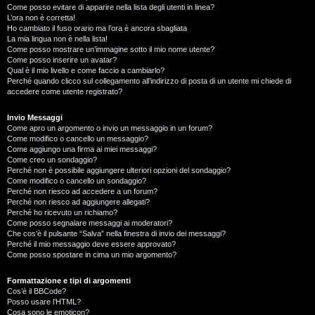
Come posso evitare di apparire nella lista degli utenti in linea?
L’ora non è corretta!
Ho cambiato il fuso orario ma l’ora è ancora sbagliata
La mia lingua non è nella lista!
Come posso mostrare un’immagine sotto il mio nome utente?
Come posso inserire un avatar?
Qual è il mio livello e come faccio a cambiarlo?
Perché quando clicco sul collegamento all’indirizzo di posta di un utente mi chiede di
accedere come utente registrato?
Invio Messaggi
Come apro un argomento o invio un messaggio in un forum?
Come modifico o cancello un messaggio?
Come aggiungo una firma ai miei messaggi?
Come creo un sondaggio?
Perché non è possibile aggiungere ulteriori opzioni del sondaggio?
Come modifico o cancello un sondaggio?
Perché non riesco ad accedere a un forum?
Perché non riesco ad aggiungere allegati?
Perché ho ricevuto un richiamo?
Come posso segnalare messaggi ai moderatori?
Che cos’è il pulsante “Salva” nella finestra di invio dei messaggi?
Perché il mio messaggio deve essere approvato?
Come posso spostare in cima un mio argomento?
Formattazione e tipi di argomenti
Cos’è il BBCode?
Posso usare l’HTML?
Cosa sono le emoticon?