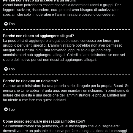
Perché non riesco ad accedere a un forum?
Alcuni forum potrebbero essere riservati a determinati utenti o gruppi. Per
.
leggere, scrivere, rispondere, ecc., potresti aver bisogno di autorizzazioni
speciali, che solo i moderatori e l’amministratore possono concedere.
.
Top
R
Perché non riesco ad aggiungere allegati?
e
La possibilità di aggiungere allegati può essere concessa per forum, per
gruppi o per utenti specifici. L’amministratore potrebbe non aver permesso
allegati per il forum in cui stai scrivendo, oppure solo il gruppo degli
s
amministratori può aggiungere allegati. Chiedi all’amministratore se non sei
sicuro del motivo per cui non riesci ad aggiungere allegati.
o
Top
c
o
Perché ho ricevuto un richiamo?
Ciascun amministratore ha una propria serie di regole per la propria Board. Se
pensa che tu ne abbia infranta una, può mandarti un richiamo. Ti preghiamo di
n
notare che questa è una decisione dell’amministratore, e phpBB Limited non
ha niente a che fare con questi richiami.
t
Top
i
S
Come posso segnalare messaggi ai moderatori?
Se l’amministratore l’ha permesso, vai al messaggio che vuoi segnalare:
dovresti vedere un pulsante che serve per fare la segnalazione dei messaggi.