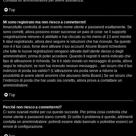
Contatta un amministratore per avere assistenza.
s
i
Top
e
G
Mi sono registrato ma non riesco a connettermi!
n
Innanzitutto controlla di aver inserito nome utente e password esattamente. Se
i
sono corretti, allora possono esser successe un paio di cose: se il supporto
z
«registrazione minore» è abilitato e hai cliccato su
Ho meno di 13 anni
mentre
g
ti stavi registrando, allora devi seguire le istruzioni che hai ricevuto. Se questo
non è il tuo caso, forse devi attivare il tuo account. Alcune Board richiedono
a
che tutte le nuove registrazioni vengano attivate dall’utente stesso o dagli
i
amministratori, prima di poter accedere. Quando ti registri ti verrà indicato che
r
tipo di attivazione è richiesta. Se ti è stato inviato un messaggio di posta, allora
D
segui le istruzioni; se non hai ricevuto nessun messaggio... sei sicuro che il tuo
i
indirizzo di posta sia valido? (L’attivazione via posta serve a ridurre la
'
possibilità di avere utenti anonimi che abusano della Board.) Se sei sicuro che
s
l’indirizzo di posta che hai usato sia corretto, allora prova a contattare un
A
amministratore.
p
g
Top
o
o
Perché non riesco a connettermi?
s
Ci sono svariati motivi per cui questo succede. Per prima cosa controlla che
s
nome utente e password siano corretti. Di solito il problema è questo, altrimenti
t
contatta un amministratore: potresti essere stato bannato o potrebbe esserci un
t
errore di configurazione.
a