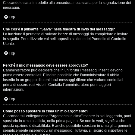
e
Cliccandolo sarai introdotto alla procedura necessaria per la segnalazione dei
messaggi.
r
Top
a
t
Che cos’è il pulsante “Salva” nella finestra di invio dei messaggi?
La funzione ti permette di salvare bozze di messaggi da completare e inviare
in seguito. Per utilizzarle vai nell’apposita sezione del Pannello di Controllo
e
Utente.
c
Top
o
Perché il mio messaggio deve essere approvato?
n
L’amministratore può decidere che in un forum i messaggi inseriti devono
prima essere controllati. È inoltre possibile che l’amministratore ti abbia
inserito in un gruppo di utenti i cui messaggi ritiene che vadano controllati
G
prima di essere resi visibili. Contatta l’amministratore per maggiori
informazioni.
i
Top
g
i
Come posso spostare in cima un mio argomento?
Cliccando sul collegamento “Argomento in cima” mentre lo stai leggendo, puoi
spostarlo in cima alla lista, nella prima pagina. Se non lo vedi, significa che
D
questa opzione è disabilitata. È anche possibile spostare in cima gli argomenti
semplicemente inserendovi un messaggio. Tuttavia, sii sicuro di rispettare le
'