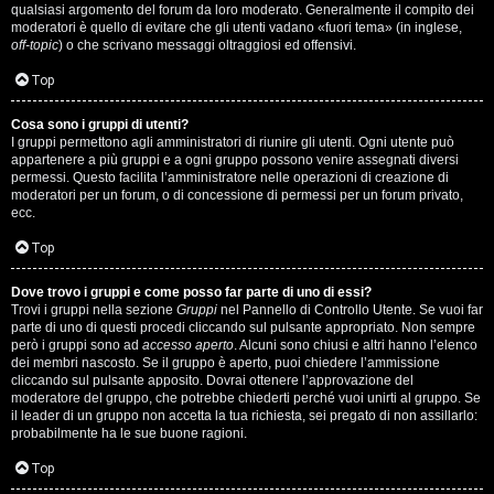
qualsiasi argomento del forum da loro moderato. Generalmente il compito dei
s
moderatori è quello di evitare che gli utenti vadano «fuori tema» (in inglese,
off-topic
) o che scrivano messaggi oltraggiosi ed offensivi.
i
Top
M
Cosa sono i gruppi di utenti?
u
I gruppi permettono agli amministratori di riunire gli utenti. Ogni utente può
appartenere a più gruppi e a ogni gruppo possono venire assegnati diversi
s
permessi. Questo facilita l’amministratore nelle operazioni di creazione di
moderatori per un forum, o di concessione di permessi per un forum privato,
i
ecc.
c
Top
a
Dove trovo i gruppi e come posso far parte di uno di essi?
Trovi i gruppi nella sezione
Gruppi
nel Pannello di Controllo Utente. Se vuoi far
l
parte di uno di questi procedi cliccando sul pulsante appropriato. Non sempre
però i gruppi sono ad
accesso aperto
. Alcuni sono chiusi e altri hanno l’elenco
i
dei membri nascosto. Se il gruppo è aperto, puoi chiedere l’ammissione
cliccando sul pulsante apposito. Dovrai ottenere l’approvazione del
.
moderatore del gruppo, che potrebbe chiederti perché vuoi unirti al gruppo. Se
il leader di un gruppo non accetta la tua richiesta, sei pregato di non assillarlo:
.
probabilmente ha le sue buone ragioni.
.
Top