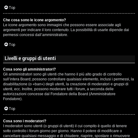
c
Top
i
Che cosa sono le icone argomento?
p
Le icone argomento sono immagini che possono essere associate agli
argomenti per indicare il loro contenuto. La possibilità di usarle dipende dai
i
permessi concessi dall’amministratore.
a
Top
c
Livelli e gruppi di utenti
e
Cosa sono gli amministratori?
Gli amministratori sono gli utenti che hanno il più alto grado di controllo
P
sull’intera Board; possono controllare qualsiasi elemento, inclusi i permessi, la
disabilitazione (o «ban») degli utenti, la creazione di moderatori e gruppi di
utenti, ecc. Inoltre, possono moderare tutti i forum, a seconda delle
e
autorizzazioni concesse dal Fondatore della Board (Amministratore
Fondatore).
r
Top
c
o
Cosa sono i moderatori?
I moderatori sono utenti (o gruppi di utenti) il cui compito è quello di tenere
sotto controllo i forum giorno per giorno. Hanno il potere di modificare o
r
cancellare qualsiasi messaggio e di chiudere, riaprire, spostare o rimuovere