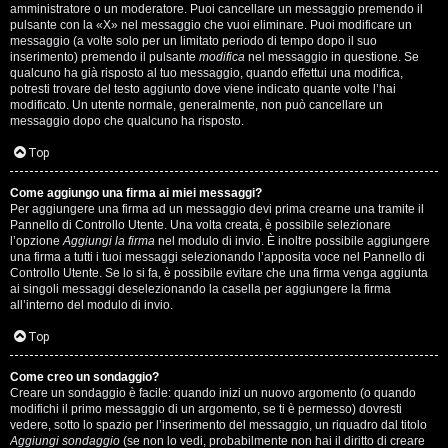
s
amministratore o un moderatore. Puoi cancellare un messaggio premendo il
pulsante con la «X» nel messaggio che vuoi eliminare. Puoi modificare un
i
messaggio (a volte solo per un limitato periodo di tempo dopo il suo
inserimento) premendo il pulsante
modifica
nel messaggio in questione. Se
M
qualcuno ha già risposto al tuo messaggio, quando effettui una modifica,
potresti trovare del testo aggiunto dove viene indicato quante volte l’hai
u
modificato. Un utente normale, generalmente, non può cancellare un
messaggio dopo che qualcuno ha risposto.
s
Top
i
Come aggiungo una firma ai miei messaggi?
c
Per aggiungere una firma ad un messaggio devi prima crearne una tramite il
Pannello di Controllo Utente. Una volta creata, è possibile selezionare
a
l’opzione
Aggiungi la firma
nel modulo di invio. È inoltre possibile aggiungere
una firma a tutti i tuoi messaggi selezionando l’apposita voce nel Pannello di
l
Controllo Utente. Se lo si fa, è possibile evitare che una firma venga aggiunta
ai singoli messaggi deselezionando la casella per aggiungere la firma
i
all’interno del modulo di invio.
d
Top
i
Come creo un sondaggio?
Creare un sondaggio è facile: quando inizi un nuovo argomento (o quando
G
modifichi il primo messaggio di un argomento, se ti è permesso) dovresti
vedere, sotto lo spazio per l’inserimento del messaggio, un riquadro dal titolo
Aggiungi sondaggio
(se non lo vedi, probabilmente non hai il diritto di creare