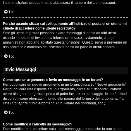
l’amministratore probabilmente abbasserà il numero dei tuoi messaggi.
P
Top
l
Perché quando clicco sul collegamento all’indirizzo di posta di un utente mi
a
chiede di accedere come utente registrato?
Solo gli utenti registrati possono inviare messaggi di posta ad altri utenti
n
usando il modulo di invio posta interno (ammesso, ovviamente, che gli
amministratori abbiano abilitato questa funzione). Questo serve a prevenire un
e
uso scorretto o malevolo del sistema di posta da parte di utenti anonimi.
t
Top
Invio Messaggi
P
Come apro un argomento o invio un messaggio in un forum?
e
Per pubblicare un nuovo argomento in un forum, clicca su “Nuovo argomento”.
Per pubblicare una risposta ad un argomento, clicca su “Rispondi”. Potresti
r
avere bisogno di registrarti prima di poter inviare un messaggio: le tue funzioni
disponibili sono elencate in fondo alla pagina del forum o dell’argomento (la
c
lista
Puoi aprire nuovi argomenti
,
Puoi votare nei sondaggi
, ecc.).
o
Top
r
Come modifico o cancello un messaggio?
Puoi modificare o cancellare solo i tuoi messaggi, a meno che tu non sia un