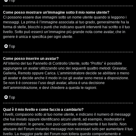
G
Top
i
Come posso mostrare un’immagine sotto il mio nome utente?
Ci possono essere due immagini sotto un nome utente quando si leggono i
g
messaggi. La prima è l’immagine associata al tuo grado, generalmente ha la
forma di stelle, blocchi o punti che indicano quanti interventi hai scritto o il tuo
i
livello. Sotto può esserci un’immagine più grande nota come avatar, che in
genere è unica e specifica per ogni utente.
D
Top
’
Come posso inserire un avatar?
A
All’interno del tuo Pannello di Controllo Utente, sotto “Profilo” è possibile
aggiungere un avatar utilizzando uno dei seguenti quattro metodi: Gravatar,
g
Galleria, Remoto oppure Carica. L’amministratore decide se abilitare o meno
gli avatar e decide anche il modo in cui gli avatar sono messi a disposizione.
o
Se non ti è concesso l’uso degli avatar, allora è una decisione
dell’amministrazione, e devi chiedere a questa le ragioni.
s
Top
t
Qual è il mio livello e come faccio a cambiarlo?
i
I livelli, compaiono sotto al tuo nome utente, e indicano il numero di messaggi
che hai inviato oppure identificano alcuni utenti, ad esempio, moderatori e
n
amministratori. In genere, non puoi cambiare direttamente il tuo livello. Non
abusare del Forum inviando messaggi non necessari solo per aumentare il tuo
o
livello. La maggior parte dei Forum non tollera questo comportamento e