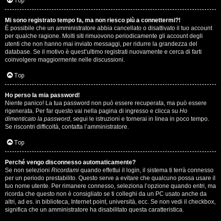
i
Top
n
Mi sono registrato tempo fa, ma non riesco più a connettermi?!
È possibile che un amministratore abbia cancellato o disattivato il tuo account
A
o
per qualche ragione. Molti siti rimuovono periodicamente gli account degli
utenti che non hanno mai inviato messaggi, per ridurre la grandezza del
r
i
database. Se il motivo è quest’ultimo registrati nuovamente e cerca di farti
coinvolgere maggiormente nelle discussioni.
g
n
Top
o
T
Ho perso la mia password!
m
o
Niente panico! La tua password non può essere recuperata, ma può essere
rigenerata. Per far questo vai nella pagina di ingresso e clicca su
Ho
e
u
dimenticato la password
, segui le istruzioni e tornerai in linea in poco tempo.
Se riscontri difficoltà, contatta l’amministratore.
n
r
Top
t
M
Perché vengo disconnesso automaticamente?
i
Se non selezioni
Ricordami
quando effettui il login, il sistema ti terrà connesso
u
per un periodo prestabilito. Questo serve a evitare che qualcuno possa usare il
a
tuo nome utente. Per rimanere connesso, seleziona l’opzione quando entri, ma
s
ricorda che questo non è consigliato se ti colleghi da un PC usato anche da
t
altri, ad es. in biblioteca, Internet point, università, ecc. Se non vedi il checkbox,
i
significa che un amministratore ha disabilitato questa caratteristica.
t