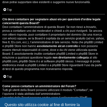
dove potrai supportare idee esistenti o suggerire nuove funzionalità.
Top
Chi devo contattare per segnalare abusi e/o per questioni d’ordine legale
concernenti questa Board?
Devi contattare l’amministratore di questa Board. Se non riesci a trovarlo,
prova a contattare uno dei moderatori e chiedi a chi puoi rivolgerti. Se ancora
non ottieni risposta, puoi contattare il proprietario del dominio (fai una ricerca
con
whois
) oppure, se la Board è ospitata da un servizio gratuito (ad es. yahoo,
free.fr, f2s.com, ecc.), l’amministratore di tale servizio. Nota che phpBB Limited
e phpBB Store non hanno
assolutamente alcun controllo
e non possono
essere ritenuti responsabili di come, dove e da chi viene utilizzata questa
Board. È assolutamente inutile contattare phpBB Limited o phpBB Store in
relazione a qualsiasi questione legale
non direttamente collegata
al sito
phpBB.com, phpBB-Store.it o al software phpBB stesso. I messaggi di posta
elettronica inviati a phpBB Limited o a phpBB Store riguardanti l’uso da parte
di terzi di questo programma non riceveranno risposta.
Top
Come posso contattare un amministratore del Forum?
Tutti gli utenti della Board possono utilizzare il modulo "Contattaci", se
l’opzione è stata abilitata dall’amministratore.
I membri della Board possono anche usare il collegamento "Staff".
Questo sito utilizza cookie al fine di fornire la
Top