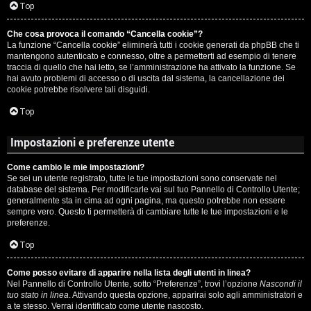
c
Top
i
a
Che cosa provoca il comando “Cancella cookie”?
v
La funzione “Cancella cookie” eliminerà tutti i cookie generati da phpBB che ti
:
mantengono autenticato e connesso, oltre a permetterti ad esempio di tenere
i
traccia di quello che hai letto, se l’amministrazione ha attivato la funzione. Se
C
hai avuto problemi di accesso o di uscita dal sistema, la cancellazione dei
cookie potrebbe risolvere tali disguidi.
D
Top
C
/
Impostazioni e preferenze utente
e
V
Come cambio le mie impostazioni?
r
i
Se sei un utente registrato, tutte le tue impostazioni sono conservate nel
database del sistema. Per modificarle vai sul tuo Pannello di Controllo Utente;
c
n
generalmente sta in cima ad ogni pagina, ma questo potrebbe non essere
sempre vero. Questo ti permetterà di cambiare tutte le tue impostazioni e le
a
i
preferenze.
l
Top
i
Come posso evitare di apparire nella lista degli utenti in linea?
F
Nel Pannello di Controllo Utente, sotto “Preferenze”, trovi l’opzione
Nascondi il
/
tuo stato in linea
. Attivando questa opzione, apparirai solo agli amministratori e
A
a te stesso. Verrai identificato come utente nascosto.