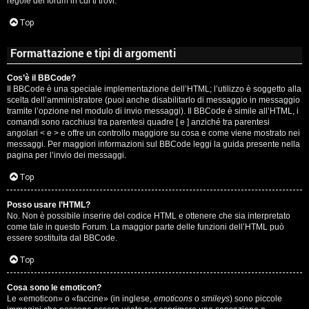
regole del forum in cui ti trovi.
A
Top
g
Formattazione e tipi di argomenti
o
Cos’è il BBCode?
s
Il BBCode è una speciale implementazione dell’HTML; l’utilizzo è soggetto alla
scelta dell’amministratore (puoi anche disabilitarlo di messaggio in messaggio
t
tramite l’opzione nel modulo di invio messaggi). Il BBCode è simile all’HTML, i
comandi sono racchiusi tra parentesi quadre [ e ] anziché tra parentesi
i
angolari < e > e offre un controllo maggiore su cosa e come viene mostrato nei
messaggi. Per maggiori informazioni sul BBCode leggi la guida presente nella
pagina per l’invio dei messaggi.
n
Top
o
Posso usare l’HTML?
R
No. Non è possibile inserire del codice HTML e ottenere che sia interpretato
come tale in questo Forum. La maggior parte delle funzioni dell’HTML può
i
essere sostituita dal BBCode.
Top
f
l
Cosa sono le emoticon?
Le «emoticon» o «faccine» (in inglese,
emoticons
o
smileys
) sono piccole