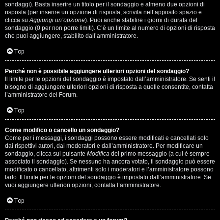
i
sondaggi). Basta inserire un titolo per il sondaggio e almeno due opzioni di
g
risposta (per inserire un’opzione di risposta, scrivila nell’apposito spazio e
clicca su
Aggiungi un’opzione
). Puoi anche stabilire i giorni di durata del
sondaggio (0 per non porre limiti). C’è un limite al numero di opzioni di risposta
i
che puoi aggiungere, stabilito dall’amministratore.
D
Top
'
Perché non è possibile aggiungere ulteriori opzioni del sondaggio?
A
Il limite per le opzioni del sondaggio è impostato dall’amministratore. Se senti il
bisogno di aggiungere ulteriori opzioni di risposta a quelle consentite, contatta
l’amministratore del Forum.
g
Top
o
s
Come modifico o cancello un sondaggio?
Come per i messaggi, i sondaggi possono essere modificati e cancellati solo
t
dai rispettivi autori, dai moderatori e dall’amministratore. Per modificare un
sondaggio, clicca sul pulsante
Modifica
del primo messaggio (a cui è sempre
associato il sondaggio). Se nessuno ha ancora votato, il sondaggio può essere
i
modificato o cancellato, altrimenti solo i moderatori e l’amministratore possono
farlo. Il limite per le opzioni del sondaggio è impostato dall’amministratore. Se
n
vuoi aggiungere ulteriori opzioni, contatta l’amministratore.
o
Top
.