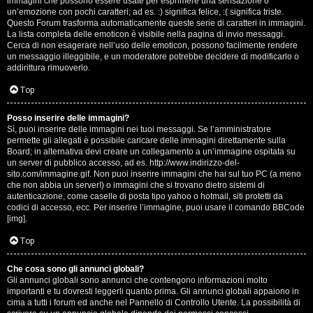
e
immagini che possono essere usate per esprimere una sensazione o
un’emozione con pochi caratteri; ad es. :) significa felice, :( significa triste.
s
Questo Forum trasforma automaticamente queste serie di caratteri in immagini.
La lista completa delle emoticon è visibile nella pagina di invio messaggi.
Cerca di non esagerare nell’uso delle emoticon, possono facilmente rendere
s
un messaggio illeggibile, e un moderatore potrebbe decidere di modificarlo o
addirittura rimuoverlo.
i
Top
o
n
Posso inserire delle immagini?
Sì, puoi inserire delle immagini nei tuoi messaggi. Se l’amministratore
permette gli allegati è possibile caricare delle immagini direttamente sulla
i
Board; in alternativa devi creare un collegamento a un’immagine ospitata su
un server di pubblico accesso, ad es. http://www.indirizzo-del-
sito.com/immagine.gif. Non puoi inserire immagini che hai sul tuo PC (a meno
C
che non abbia un server!) o immagini che si trovano dietro sistemi di
autenticazione, come caselle di posta tipo yahoo o hotmail, siti protetti da
o
codici di accesso, ecc. Per inserire l’immagine, puoi usare il comando BBCode
[img].
s
Top
a
Che cosa sono gli annunci globali?
c
Gli annunci globali sono annunci che contengono informazioni molto
importanti e tu dovresti leggerli quanto prima. Gli annunci globali appaiono in
i
cima a tutti i forum ed anche nel Pannello di Controllo Utente. La possibilità di