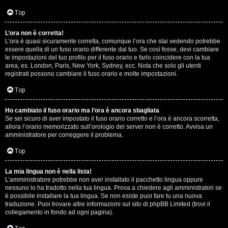
D
Q
Top
i
L’ora non è corretta!
g
L’ora è quasi sicuramente corretta, comunque l’ora che stai vedendo potrebbe
essere quella di un fuso orario differente dal tuo. Se così fosse, devi cambiare
i
le impostazioni del tuo profilo per il fuso orario e farlo coincidere con la tua
area, es. London, Paris, New York, Sydney, ecc. Nota che solo gli utenti
t
registrati possono cambiare il fuso orario e molte impostazioni.
a
Top
l
Ho cambiato il fuso orario ma l’ora è ancora sbagliata
Se sei sicuro di aver impostato il fuso orario corretto e l’ora è ancora scorretta,
S
allora l’orario memorizzato sull’orologio del server non è corretto. Avvisa un
amministratore per correggere il problema.
t
Top
o
La mia lingua non è nella lista!
r
L’amministratore potrebbe non aver installato il pacchetto lingua oppure
nessuno lo ha tradotto nella tua lingua. Prova a chiedere agli amministratori se
e
è possibile installare la tua lingua. Se non esiste puoi fare tu una nuova
traduzione. Puoi trovare altre informazioni sul sito di phpBB Limited (trovi il
:
collegamento in fondo ad ogni pagina).