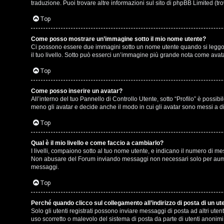
e
r
traduzione. Puoi trovare altre informazioni sul sito di phpBB Limited (tr
r
e
Top
c
:
Come posso mostrare un’immagine sotto il mio nome utente?
Ci possono essere due immagini sotto un nome utente quando si leggono i
a
G
il tuo livello. Sotto può esserci un’immagine più grande nota come avata
i
Top
g
Come posso inserire un avatar?
F
All’interno del tuo Pannello di Controllo Utente, sotto “Profilo” è poss
i
meno gli avatar e decide anche il modo in cui gli avatar sono messi a di
A
D
Top
Q
’
Qual è il mio livello e come faccio a cambiarlo?
I livelli, compaiono sotto al tuo nome utente, e indicano il numero di me
A
Non abusare del Forum inviando messaggi non necessari solo per aument
messaggi.
g
Top
o
Perché quando clicco sul collegamento all’indirizzo di posta di un u
s
Solo gli utenti registrati possono inviare messaggi di posta ad altri ut
uso scorretto o malevolo del sistema di posta da parte di utenti anonimi