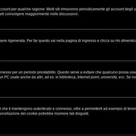
 account per qualche ragione. Molti siti rimuovono periodicamente gli account degli
farti coinvolgere maggiormente nelle discussioni.
e rigenerata. Per far questo vai nella pagina di ingresso e clicca su
Ho dimentic
à connesso per un periodo prestabilito. Questo serve a evitare che qualcuno possa u
n PC usato anche da altri, ad es. in biblioteca, Internet point, università, ecc. Se n
 che ti mantengono autenticato e connesso, oltre a permetterti ad esempio di tenere t
ncellazione dei cookie potrebbe risolvere tali disguidi.