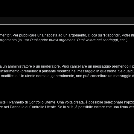
to”. Per pubblicare una risposta ad un argomento, clicca su “Rispondi”. Potresti a
’argomento (la lista
Puoi aprire nuovi argomenti
,
Puoi votare nei sondaggi
, ecc.).
sia un amministratore o un moderatore. Puoi cancellare un messaggio premendo il 
o inserimento) premendo il pulsante
modifica
nel messaggio in questione. Se qualcun
’hai modificato. Un utente normale, generalmente, non può cancellare un messaggio
e il Pannello di Controllo Utente. Una volta creata, è possibile selezionare l’opz
ce nel Pannello di Controllo Utente. Se lo si fa, è possibile evitare che una firma 