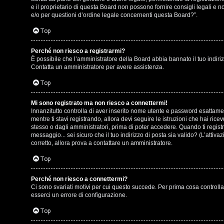
o
e il proprietario di questa Board non possono fornire consigli legali e 
g
e/o per questioni d’ordine legale concernenti questa Board?”.
s
o
Top
t
m
Perché non riesco a registrarmi?
i
È possibile che l’amministratore della Board abbia bannato il tuo indirizz
e
Contatta un amministratore per avere assistenza.
n
n
Top
o
t
Mi sono registrato ma non riesco a connettermi!
i
Innanzitutto controlla di aver inserito nome utente e password esattamen
i
mentre ti stavi registrando, allora devi seguire le istruzioni che hai ric
n
stesso o dagli amministratori, prima di poter accedere. Quando ti registri 
s
messaggio... sei sicuro che il tuo indirizzo di posta sia valido? (L’attiv
T
corretto, allora prova a contattare un amministratore.
e
o
Top
n
u
Perché non riesco a connettermi?
z
Ci sono svariati motivi per cui questo succede. Per prima cosa controlla
r
esserci un errore di configurazione.
a
Top
r
M