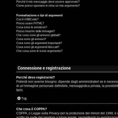
t
Perché il mio messaggio deve essere approvato?
Come posso spostare in cima un mio argomento?
t
I
Formattazione e tipi di argomenti
i
Cos’è il BBCode?
s
Posso usare l’HTML?
v
Cosa sono le emoticon?
c
Posso inserire delle immagini?
i
Che cosa sono gli annunci globali?
r
Cosa sono gli annunci?
Cosa sono gli argomenti importanti?
Cosa sono gli argomenti bloccati?
i
G
Che cosa sono le icone argomento?
v
i
i
g
Connessione e registrazione
t
i
Perché devo registrarmi?
Potresti non averne bisogno: dipende dagli amministratori se è necessari
i
D
di un’immagine personale definibile, messaggistica privata, la possibilit
farlo.
'
Top
A
A
Che cosa è COPPA?
g
COPPA, o Legge sulla Privacy per la protezione dei minori del 1998, è un
r
scritta da parte del genitore o tutore legale, permettendo la registrazi