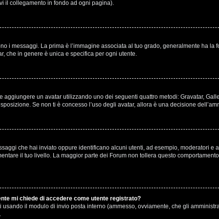
ovi il collegamento in fondo ad ogni pagina).
 messaggi. La prima è l’immagine associata al tuo grado, generalmente ha la forma 
r, che in genere è unica e specifica per ogni utente.
ibile aggiungere un avatar utilizzando uno dei seguenti quattro metodi: Gravatar, Gal
sposizione. Se non ti è concesso l’uso degli avatar, allora è una decisione dell’amm
ssaggi che hai inviato oppure identificano alcuni utenti, ad esempio, moderatori e am
are il tuo livello. La maggior parte dei Forum non tollera questo comportamento 
tente mi chiede di accedere come utente registrato?
enti usando il modulo di invio posta interno (ammesso, ovviamente, che gli amministr
.