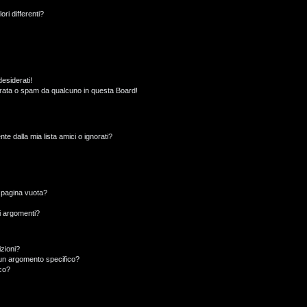
ori differenti?
esiderati!
rata o spam da qualcuno in questa Board!
 dalla mia lista amici o ignorati?
a pagina vuota?
i argomenti?
izioni?
un argomento specifico?
co?