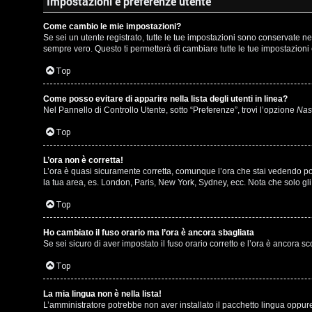
m
Impostazioni e preferenze utente
l
e
Come cambio le mie impostazioni?
i
Se sei un utente registrato, tutte le tue impostazioni sono conservate 
n
sempre vero. Questo ti permetterà di cambiare tutte le tue impostazioni 
/
t
Top
D
i
Come posso evitare di apparire nella lista degli utenti in linea?
i
Nel Pannello di Controllo Utente, sotto “Preferenze”, trovi l’opzione
Nasc
a
g
Top
t
i
t
L’ora non è corretta!
L’ora è quasi sicuramente corretta, comunque l’ora che stai vedendo potre
t
la tua area, es. London, Paris, New York, Sydney, ecc. Nota che solo gli 
i
a
Top
v
l
i
Ho cambiato il fuso orario ma l’ora è ancora sbagliata
S
Se sei sicuro di aver impostato il fuso orario corretto e l’ora è ancora s
Top
t
C
o
La mia lingua non è nella lista!
L’amministratore potrebbe non aver installato il pacchetto lingua oppure