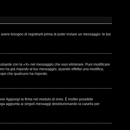
vere bisogno di registrarti prima di poter inviare un messaggio: le tue
pulsante con la «X» nel messaggio che vuoi eliminare. Puoi modificare
o ha già risposto al tuo messaggio, quando effettui una modifica,
 dopo che qualcuno ha risposto.
ione
Aggiungi la firma
nel modulo di invio. È inoltre possibile
venga aggiunta ai singoli messaggi deselezionando la casella per