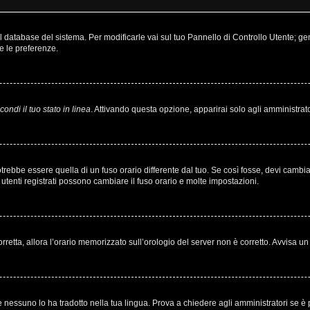
nel database del sistema. Per modificarle vai sul tuo Pannello di Controllo Utente;
e le preferenze.
ondi il tuo stato in linea
. Attivando questa opzione, apparirai solo agli amministrato
bbe essere quella di un fuso orario differente dal tuo. Se così fosse, devi cambiare 
utenti registrati possono cambiare il fuso orario e molte impostazioni.
corretta, allora l’orario memorizzato sull’orologio del server non è corretto. Avvisa 
 nessuno lo ha tradotto nella tua lingua. Prova a chiedere agli amministratori se è p