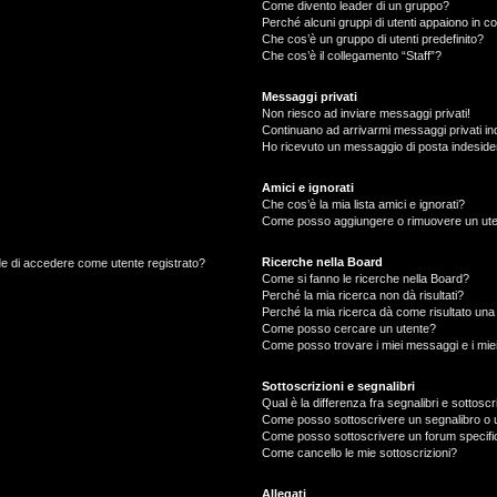
Come divento leader di un gruppo?
Perché alcuni gruppi di utenti appaiono in col
Che cos’è un gruppo di utenti predefinito?
Che cos’è il collegamento “Staff”?
Messaggi privati
Non riesco ad inviare messaggi privati!
Continuano ad arrivarmi messaggi privati ind
Ho ricevuto un messaggio di posta indeside
Amici e ignorati
Che cos’è la mia lista amici e ignorati?
Come posso aggiungere o rimuovere un utente
Ricerche nella Board
ede di accedere come utente registrato?
Come si fanno le ricerche nella Board?
Perché la mia ricerca non dà risultati?
Perché la mia ricerca dà come risultato un
Come posso cercare un utente?
Come posso trovare i miei messaggi e i mie
Sottoscrizioni e segnalibri
Qual è la differenza fra segnalibri e sottoscr
Come posso sottoscrivere un segnalibro o 
Come posso sottoscrivere un forum specifi
Come cancello le mie sottoscrizioni?
Allegati