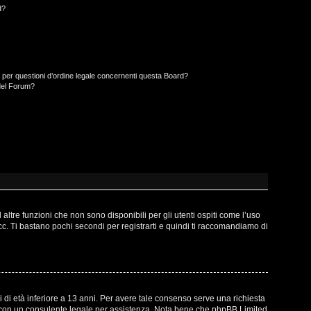
d?
 per questioni d’ordine legale concernenti questa Board?
del Forum?
ltre funzioni che non sono disponibili per gli utenti ospiti come l’uso
ecc. Ti bastano pochi secondi per registrarti e quindi ti raccomandiamo di
 di età inferiore a 13 anni. Per avere tale consenso serve una richiesta
atto con un consulente legale per assistenza. Nota bene che phpBB Limited