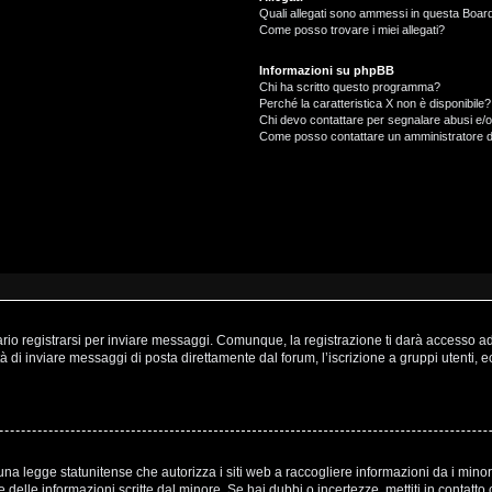
Quali allegati sono ammessi in questa Boar
Come posso trovare i miei allegati?
Informazioni su phpBB
Chi ha scritto questo programma?
Perché la caratteristica X non è disponibile?
Chi devo contattare per segnalare abusi e/o
Come posso contattare un amministratore 
o registrarsi per inviare messaggi. Comunque, la registrazione ti darà accesso ad a
à di inviare messaggi di posta direttamente dal forum, l’iscrizione a gruppi utenti, 
a legge statunitense che autorizza i siti web a raccogliere informazioni da i minori
one delle informazioni scritte dal minore. Se hai dubbi o incertezze, mettiti in cont