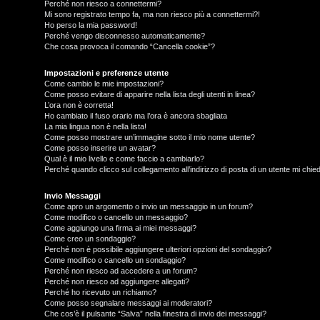
Perché non riesco a connettermi?
Mi sono registrato tempo fa, ma non riesco più a connettermi?!
Ho perso la mia password!
Perché vengo disconnesso automaticamente?
Che cosa provoca il comando “Cancella cookie”?
Impostazioni e preferenze utente
Come cambio le mie impostazioni?
Come posso evitare di apparire nella lista degli utenti in linea?
L’ora non è corretta!
Ho cambiato il fuso orario ma l’ora è ancora sbagliata
La mia lingua non è nella lista!
Come posso mostrare un’immagine sotto il mio nome utente?
Come posso inserire un avatar?
Qual è il mio livello e come faccio a cambiarlo?
Perché quando clicco sul collegamento all’indirizzo di posta di un utente mi chi
T
L
o
Invio Messaggi
Come apro un argomento o invio un messaggio in un forum?
Come modifico o cancello un messaggio?
o
p
Come aggiungo una firma ai miei messaggi?
Come creo un sondaggio?
g
i
Perché non è possibile aggiungere ulteriori opzioni del sondaggio?
Come modifico o cancello un sondaggio?
i
c
Perché non riesco ad accedere a un forum?
Perché non riesco ad aggiungere allegati?
n
A
Perché ho ricevuto un richiamo?
Come posso segnalare messaggi ai moderatori?
Che cos’è il pulsante “Salva” nella finestra di invio dei messaggi?