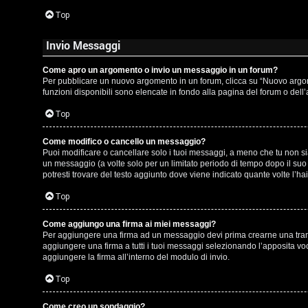
t
Top
i
Invio Messaggi
n
o
Come apro un argomento o invio un messaggio in un forum?
Per pubblicare un nuovo argomento in un forum, clicca su “Nuovo argomen
P
funzioni disponibili sono elencate in fondo alla pagina del forum o dell
Top
l
a
Come modifico o cancello un messaggio?
Puoi modificare o cancellare solo i tuoi messaggi, a meno che tu non 
n
un messaggio (a volte solo per un limitato periodo di tempo dopo il su
potresti trovare del testo aggiunto dove viene indicato quante volte l
e
Top
t
Come aggiungo una firma ai miei messaggi?
Per aggiungere una firma ad un messaggio devi prima crearne una tramit
P
aggiungere una firma a tutti i tuoi messaggi selezionando l’apposita vo
aggiungere la firma all’interno del modulo di invio.
e
Top
r
Come creo un sondaggio?