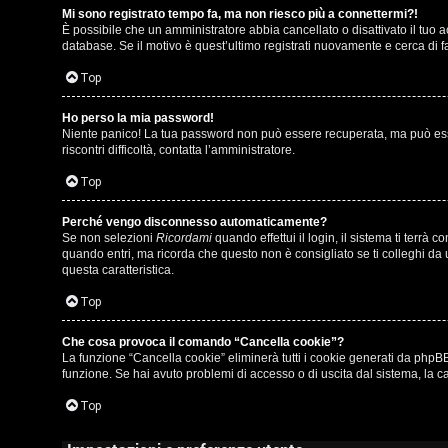
Mi sono registrato tempo fa, ma non riesco più a connettermi?!
i
u
È possibile che un amministratore abbia cancellato o disattivato il tuo
database. Se il motivo è quest’ultimo registrati nuovamente e cerca di 
s
s
Top
p
i
o
c
Ho perso la mia password!
Niente panico! La tua password non può essere recuperata, ma può esser
riscontri difficoltà, contatta l’amministratore.
s
a
Top
t
:
a
C
Perché vengo disconnesso automaticamente?
Se non selezioni
Ricordami
quando effettui il login, il sistema ti terr
D
quando entri, ma ricorda che questo non è consigliato se ti colleghi da u
questa caratteristica.
/
Top
A
V
r
Che cosa provoca il comando “Cancella cookie”?
i
La funzione “Cancella cookie” eliminerà tutti i cookie generati da phpBB
g
funzione. Se hai avuto problemi di accesso o di uscita dal sistema, la ca
n
o
Top
i