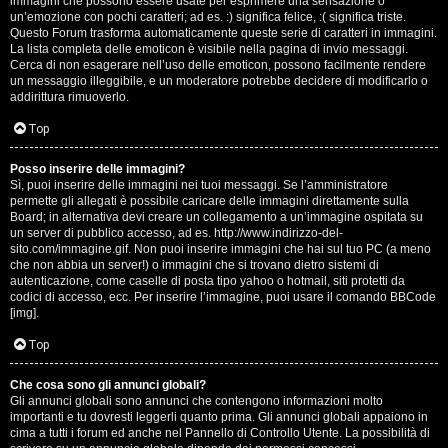
e
immagini che possono essere usate per esprimere una sensazione o
un’emozione con pochi caratteri; ad es. :) significa felice, :( significa triste.
s
Questo Forum trasforma automaticamente queste serie di caratteri in immagini.
La lista completa delle emoticon è visibile nella pagina di invio messaggi.
Cerca di non esagerare nell’uso delle emoticon, possono facilmente rendere
s
un messaggio illeggibile, e un moderatore potrebbe decidere di modificarlo o
addirittura rimuoverlo.
i
Top
o
n
Posso inserire delle immagini?
Sì, puoi inserire delle immagini nei tuoi messaggi. Se l’amministratore
permette gli allegati è possibile caricare delle immagini direttamente sulla
i
Board; in alternativa devi creare un collegamento a un’immagine ospitata su
un server di pubblico accesso, ad es. http://www.indirizzo-del-
sito.com/immagine.gif. Non puoi inserire immagini che hai sul tuo PC (a meno
C
che non abbia un server!) o immagini che si trovano dietro sistemi di
autenticazione, come caselle di posta tipo yahoo o hotmail, siti protetti da
o
codici di accesso, ecc. Per inserire l’immagine, puoi usare il comando BBCode
[img].
s
Top
a
Che cosa sono gli annunci globali?
c
Gli annunci globali sono annunci che contengono informazioni molto
importanti e tu dovresti leggerli quanto prima. Gli annunci globali appaiono in
i
cima a tutti i forum ed anche nel Pannello di Controllo Utente. La possibilità di