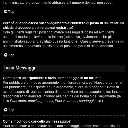
l’amministratore probabilmente abbasserà il numero dei tuoi messaggi.
P
Top
l
Perché quando clicco sul collegamento all’indirizzo di posta di un utente mi
a
chiede di accedere come utente registrato?
Solo gli utenti registrati possono inviare messaggi di posta ad altri utenti
n
usando il modulo di invio posta interno (ammesso, ovviamente, che gli
amministratori abbiano abilitato questa funzione). Questo serve a prevenire un
e
uso scorretto o malevolo del sistema di posta da parte di utenti anonimi.
t
Top
Invio Messaggi
P
Come apro un argomento o invio un messaggio in un forum?
e
Per pubblicare un nuovo argomento in un forum, clicca su “Nuovo argomento”.
Per pubblicare una risposta ad un argomento, clicca su “Rispondi”. Potresti
r
avere bisogno di registrarti prima di poter inviare un messaggio: le tue funzioni
disponibili sono elencate in fondo alla pagina del forum o dell’argomento (la
c
lista
Puoi aprire nuovi argomenti
,
Puoi votare nei sondaggi
, ecc.).
o
Top
r
Come modifico o cancello un messaggio?
Puoi modificare o cancellare solo i tuoi messaggi, a meno che tu non sia un