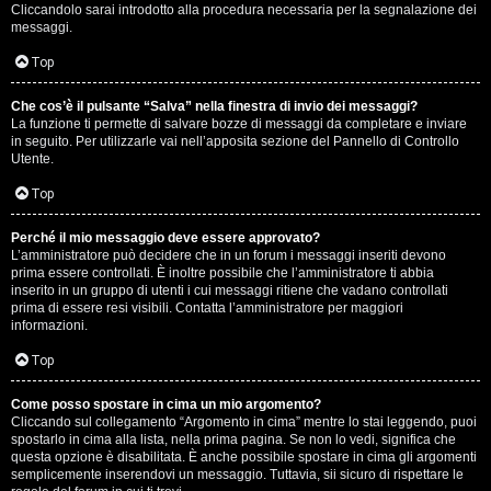
e
Cliccandolo sarai introdotto alla procedura necessaria per la segnalazione dei
messaggi.
r
Top
a
t
Che cos’è il pulsante “Salva” nella finestra di invio dei messaggi?
La funzione ti permette di salvare bozze di messaggi da completare e inviare
in seguito. Per utilizzarle vai nell’apposita sezione del Pannello di Controllo
e
Utente.
c
Top
o
Perché il mio messaggio deve essere approvato?
n
L’amministratore può decidere che in un forum i messaggi inseriti devono
prima essere controllati. È inoltre possibile che l’amministratore ti abbia
inserito in un gruppo di utenti i cui messaggi ritiene che vadano controllati
G
prima di essere resi visibili. Contatta l’amministratore per maggiori
informazioni.
i
Top
g
i
Come posso spostare in cima un mio argomento?
Cliccando sul collegamento “Argomento in cima” mentre lo stai leggendo, puoi
spostarlo in cima alla lista, nella prima pagina. Se non lo vedi, significa che
D
questa opzione è disabilitata. È anche possibile spostare in cima gli argomenti
semplicemente inserendovi un messaggio. Tuttavia, sii sicuro di rispettare le
'