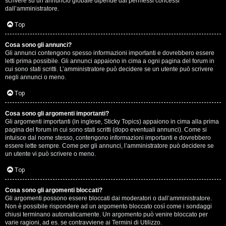
scrivere su un annuncio globale dipende dai permessi concessi
p
dall’amministratore.
i
Top
a
Cosa sono gli annunci?
Gli annunci contengono spesso informazioni importanti e dovrebbero essere
c
letti prima possibile. Gli annunci appaiono in cima a ogni pagina del forum in
cui sono stati scritti. L’amministratore può decidere se un utente può scrivere
e
negli annunci o meno.
e
Top
c
Cosa sono gli argomenti importanti?
Gli argomenti importanti (in inglese, Sticky Topics) appaiono in cima alla prima
o
pagina del forum in cui sono stati scritti (dopo eventuali annunci). Come si
intuisce dal nome stesso, contengono informazioni importanti e dovrebbero
s
essere lette sempre. Come per gli annunci, l’amministratore può decidere se
un utente vi può scrivere o meno.
a
Top
n
Cosa sono gli argomenti bloccati?
o
Gli argomenti possono essere bloccati dai moderatori o dall’amministratore.
Non è possibile rispondere ad un argomento bloccato così come i sondaggi
n
chiusi terminano automaticamente. Un argomento può venire bloccato per
varie ragioni, ad es. se contravviene ai Termini di Utilizzo.