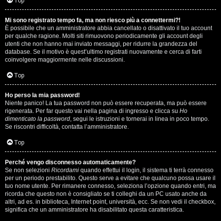
i
Top
n
Mi sono registrato tempo fa, ma non riesco più a connettermi?!
È possibile che un amministratore abbia cancellato o disattivato il tuo account
A
o
per qualche ragione. Molti siti rimuovono periodicamente gli account degli
utenti che non hanno mai inviato messaggi, per ridurre la grandezza del
r
i
database. Se il motivo è quest’ultimo registrati nuovamente e cerca di farti
coinvolgere maggiormente nelle discussioni.
g
n
Top
o
T
Ho perso la mia password!
m
o
Niente panico! La tua password non può essere recuperata, ma può essere
rigenerata. Per far questo vai nella pagina di ingresso e clicca su
Ho
e
u
dimenticato la password
, segui le istruzioni e tornerai in linea in poco tempo.
Se riscontri difficoltà, contatta l’amministratore.
n
r
Top
t
M
Perché vengo disconnesso automaticamente?
i
Se non selezioni
Ricordami
quando effettui il login, il sistema ti terrà connesso
u
per un periodo prestabilito. Questo serve a evitare che qualcuno possa usare il
a
tuo nome utente. Per rimanere connesso, seleziona l’opzione quando entri, ma
s
ricorda che questo non è consigliato se ti colleghi da un PC usato anche da
t
altri, ad es. in biblioteca, Internet point, università, ecc. Se non vedi il checkbox,
i
significa che un amministratore ha disabilitato questa caratteristica.
t