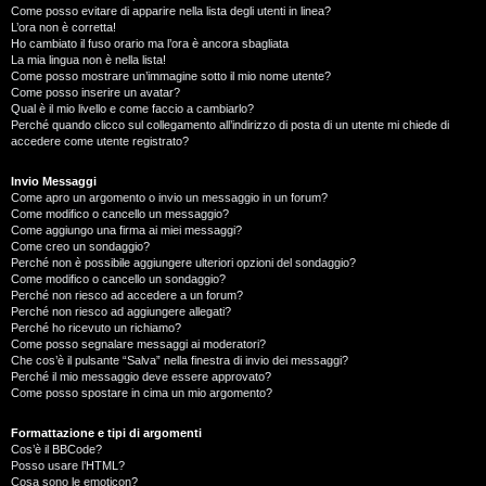
Come posso evitare di apparire nella lista degli utenti in linea?
L’ora non è corretta!
Ho cambiato il fuso orario ma l’ora è ancora sbagliata
La mia lingua non è nella lista!
Come posso mostrare un’immagine sotto il mio nome utente?
Come posso inserire un avatar?
Qual è il mio livello e come faccio a cambiarlo?
Perché quando clicco sul collegamento all’indirizzo di posta di un utente mi chiede di
accedere come utente registrato?
Invio Messaggi
Come apro un argomento o invio un messaggio in un forum?
Come modifico o cancello un messaggio?
Come aggiungo una firma ai miei messaggi?
Come creo un sondaggio?
Perché non è possibile aggiungere ulteriori opzioni del sondaggio?
Come modifico o cancello un sondaggio?
Perché non riesco ad accedere a un forum?
Perché non riesco ad aggiungere allegati?
Perché ho ricevuto un richiamo?
Come posso segnalare messaggi ai moderatori?
Che cos’è il pulsante “Salva” nella finestra di invio dei messaggi?
Perché il mio messaggio deve essere approvato?
Come posso spostare in cima un mio argomento?
Formattazione e tipi di argomenti
Cos’è il BBCode?
Posso usare l’HTML?
Cosa sono le emoticon?