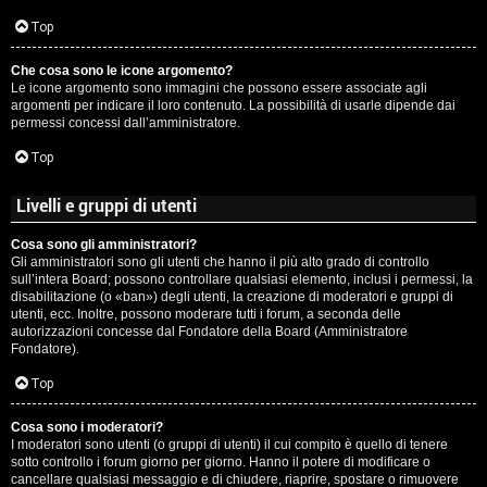
c
Top
i
Che cosa sono le icone argomento?
p
Le icone argomento sono immagini che possono essere associate agli
argomenti per indicare il loro contenuto. La possibilità di usarle dipende dai
i
permessi concessi dall’amministratore.
a
Top
c
Livelli e gruppi di utenti
e
Cosa sono gli amministratori?
Gli amministratori sono gli utenti che hanno il più alto grado di controllo
P
sull’intera Board; possono controllare qualsiasi elemento, inclusi i permessi, la
disabilitazione (o «ban») degli utenti, la creazione di moderatori e gruppi di
utenti, ecc. Inoltre, possono moderare tutti i forum, a seconda delle
e
autorizzazioni concesse dal Fondatore della Board (Amministratore
Fondatore).
r
Top
c
o
Cosa sono i moderatori?
I moderatori sono utenti (o gruppi di utenti) il cui compito è quello di tenere
sotto controllo i forum giorno per giorno. Hanno il potere di modificare o
r
cancellare qualsiasi messaggio e di chiudere, riaprire, spostare o rimuovere