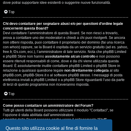
dove potrai supportare idee esistenti o suggerire nuove funzionalità.
Top
Chi devo contattare per segnalare abusi e/o per questioni d’ordine legale
concernenti questa Board?
Devi contattare l’amministratore di questa Board. Se non riesci a trovarlo,
prova a contattare uno dei moderatori e chiedi a chi puoi rivolgerti. Se ancora
non ottieni risposta, puoi contattare il proprietario del dominio (fai una ricerca
con
whois
) oppure, se la Board è ospitata da un servizio gratuito (ad es. yahoo,
free.fr, f2s.com, ecc.), l’amministratore di tale servizio. Nota che phpBB Limited
e phpBB Store non hanno
assolutamente alcun controllo
e non possono
essere ritenuti responsabili di come, dove e da chi viene utilizzata questa
Board. È assolutamente inutile contattare phpBB Limited o phpBB Store in
relazione a qualsiasi questione legale
non direttamente collegata
al sito
phpBB.com, phpBB-Store.it o al software phpBB stesso. I messaggi di posta
elettronica inviati a phpBB Limited o a phpBB Store riguardanti l’uso da parte
di terzi di questo programma non riceveranno risposta.
Top
Come posso contattare un amministratore del Forum?
Tutti gli utenti della Board possono utilizzare il modulo "Contattaci", se
l’opzione è stata abilitata dall’amministratore.
I membri della Board possono anche usare il collegamento "Staff".
Questo sito utilizza cookie al fine di fornire la
Top