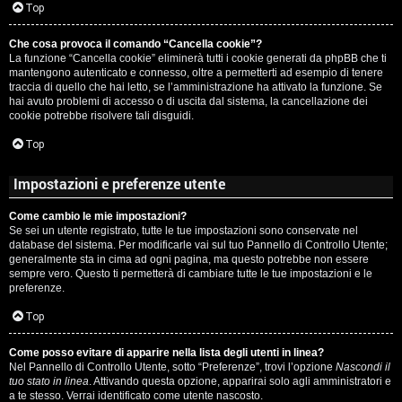
c
Top
i
a
Che cosa provoca il comando “Cancella cookie”?
v
La funzione “Cancella cookie” eliminerà tutti i cookie generati da phpBB che ti
:
mantengono autenticato e connesso, oltre a permetterti ad esempio di tenere
i
traccia di quello che hai letto, se l’amministrazione ha attivato la funzione. Se
C
hai avuto problemi di accesso o di uscita dal sistema, la cancellazione dei
cookie potrebbe risolvere tali disguidi.
D
Top
C
/
Impostazioni e preferenze utente
e
V
Come cambio le mie impostazioni?
r
i
Se sei un utente registrato, tutte le tue impostazioni sono conservate nel
database del sistema. Per modificarle vai sul tuo Pannello di Controllo Utente;
c
n
generalmente sta in cima ad ogni pagina, ma questo potrebbe non essere
sempre vero. Questo ti permetterà di cambiare tutte le tue impostazioni e le
a
i
preferenze.
l
Top
i
Come posso evitare di apparire nella lista degli utenti in linea?
F
Nel Pannello di Controllo Utente, sotto “Preferenze”, trovi l’opzione
Nascondi il
/
tuo stato in linea
. Attivando questa opzione, apparirai solo agli amministratori e
A
a te stesso. Verrai identificato come utente nascosto.