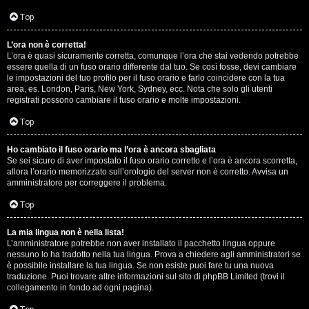
D
Q
Top
i
L’ora non è corretta!
g
L’ora è quasi sicuramente corretta, comunque l’ora che stai vedendo potrebbe
essere quella di un fuso orario differente dal tuo. Se così fosse, devi cambiare
i
le impostazioni del tuo profilo per il fuso orario e farlo coincidere con la tua
area, es. London, Paris, New York, Sydney, ecc. Nota che solo gli utenti
t
registrati possono cambiare il fuso orario e molte impostazioni.
a
Top
l
Ho cambiato il fuso orario ma l’ora è ancora sbagliata
Se sei sicuro di aver impostato il fuso orario corretto e l’ora è ancora scorretta,
S
allora l’orario memorizzato sull’orologio del server non è corretto. Avvisa un
amministratore per correggere il problema.
t
Top
o
La mia lingua non è nella lista!
r
L’amministratore potrebbe non aver installato il pacchetto lingua oppure
nessuno lo ha tradotto nella tua lingua. Prova a chiedere agli amministratori se
e
è possibile installare la tua lingua. Se non esiste puoi fare tu una nuova
traduzione. Puoi trovare altre informazioni sul sito di phpBB Limited (trovi il
:
collegamento in fondo ad ogni pagina).