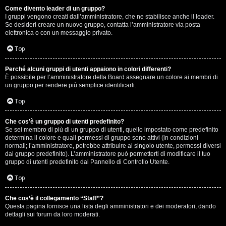
Come divento leader di un gruppo?
D
I gruppi vengono creati dall’amministratore, che ne stabilisce anche il leader.
Se desideri creare un nuovo gruppo, contatta l’amministratore via posta
i
elettronica o con un messaggio privato.
t
Top
u
Perché alcuni gruppi di utenti appaiono in colori differenti?
È possibile per l’amministratore della Board assegnare un colore ai membri di
t
un gruppo per rendere più semplice identificarli.
t
Top
o
Che cos’è un gruppo di utenti predefinito?
Se sei membro di più di un gruppo di utenti, quello impostato come predefinito
u
determina il colore e quali permessi di gruppo sono attivi (in condizioni
normali; l’amministratore, potrebbe attribuire al singolo utente, permessi diversi
n
dal gruppo predefinito). L’amministratore può permetterti di modificare il tuo
gruppo di utenti predefinito dal Pannello di Controllo Utente.
p
Top
ò
Che cos’è il collegamento “Staff”?
Questa pagina fornisce una lista degli amministratori e dei moderatori, dando
dettagli sui forum da loro moderati.