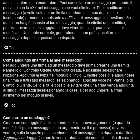
s
amministratore o un moderatore. Puoi cancellare un messaggio premendo il
pulsante con la «X» nel messaggio che vuoi eliminare. Puoi modificare un
i
messaggio (a volte solo per un limitato periodo di tempo dopo il suo
inserimento) premendo il pulsante
modifica
nel messaggio in questione. Se
M
qualcuno ha già risposto al tuo messaggio, quando effettui una modifica,
potresti trovare del testo aggiunto dove viene indicato quante volte l’hai
u
modificato. Un utente normale, generalmente, non può cancellare un
messaggio dopo che qualcuno ha risposto.
s
Top
i
Come aggiungo una firma ai miei messaggi?
c
Per aggiungere una firma ad un messaggio devi prima crearne una tramite il
Pannello di Controllo Utente. Una volta creata, è possibile selezionare
a
l’opzione
Aggiungi la firma
nel modulo di invio. È inoltre possibile aggiungere
una firma a tutti i tuoi messaggi selezionando l’apposita voce nel Pannello di
l
Controllo Utente. Se lo si fa, è possibile evitare che una firma venga aggiunta
ai singoli messaggi deselezionando la casella per aggiungere la firma
i
all’interno del modulo di invio.
d
Top
i
Come creo un sondaggio?
Creare un sondaggio è facile: quando inizi un nuovo argomento (o quando
G
modifichi il primo messaggio di un argomento, se ti è permesso) dovresti
vedere, sotto lo spazio per l’inserimento del messaggio, un riquadro dal titolo
Aggiungi sondaggio
(se non lo vedi, probabilmente non hai il diritto di creare