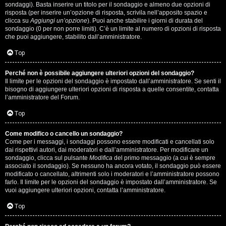
i
sondaggi). Basta inserire un titolo per il sondaggio e almeno due opzioni di
g
risposta (per inserire un’opzione di risposta, scrivila nell’apposito spazio e
clicca su
Aggiungi un’opzione
). Puoi anche stabilire i giorni di durata del
sondaggio (0 per non porre limiti). C’è un limite al numero di opzioni di risposta
i
che puoi aggiungere, stabilito dall’amministratore.
D
Top
'
Perché non è possibile aggiungere ulteriori opzioni del sondaggio?
A
Il limite per le opzioni del sondaggio è impostato dall’amministratore. Se senti il
bisogno di aggiungere ulteriori opzioni di risposta a quelle consentite, contatta
l’amministratore del Forum.
g
Top
o
s
Come modifico o cancello un sondaggio?
Come per i messaggi, i sondaggi possono essere modificati e cancellati solo
t
dai rispettivi autori, dai moderatori e dall’amministratore. Per modificare un
sondaggio, clicca sul pulsante
Modifica
del primo messaggio (a cui è sempre
associato il sondaggio). Se nessuno ha ancora votato, il sondaggio può essere
i
modificato o cancellato, altrimenti solo i moderatori e l’amministratore possono
farlo. Il limite per le opzioni del sondaggio è impostato dall’amministratore. Se
n
vuoi aggiungere ulteriori opzioni, contatta l’amministratore.
o
Top
.