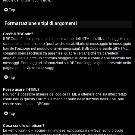
regole del forum in cui ti trovi.
A
Top
g
Formattazione e tipi di argomenti
o
Cos’è il BBCode?
s
Il BBCode è una speciale implementazione dell’HTML; l’utilizzo è soggetto alla
scelta dell’amministratore (puoi anche disabilitarlo di messaggio in messaggio
t
tramite l’opzione nel modulo di invio messaggi). Il BBCode è simile all’HTML, i
comandi sono racchiusi tra parentesi quadre [ e ] anziché tra parentesi
i
angolari < e > e offre un controllo maggiore su cosa e come viene mostrato nei
messaggi. Per maggiori informazioni sul BBCode leggi la guida presente nella
pagina per l’invio dei messaggi.
n
Top
o
Posso usare l’HTML?
R
No. Non è possibile inserire del codice HTML e ottenere che sia interpretato
come tale in questo Forum. La maggior parte delle funzioni dell’HTML può
i
essere sostituita dal BBCode.
Top
f
l
Cosa sono le emoticon?
Le «emoticon» o «faccine» (in inglese,
emoticons
o
smileys
) sono piccole