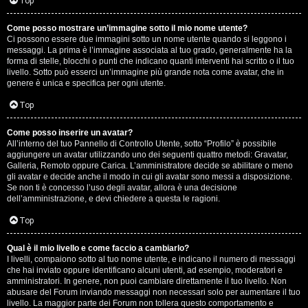
G
Top
i
Come posso mostrare un’immagine sotto il mio nome utente?
Ci possono essere due immagini sotto un nome utente quando si leggono i
g
messaggi. La prima è l’immagine associata al tuo grado, generalmente ha la
forma di stelle, blocchi o punti che indicano quanti interventi hai scritto o il tuo
i
livello. Sotto può esserci un’immagine più grande nota come avatar, che in
genere è unica e specifica per ogni utente.
D
Top
’
Come posso inserire un avatar?
A
All’interno del tuo Pannello di Controllo Utente, sotto “Profilo” è possibile
aggiungere un avatar utilizzando uno dei seguenti quattro metodi: Gravatar,
g
Galleria, Remoto oppure Carica. L’amministratore decide se abilitare o meno
gli avatar e decide anche il modo in cui gli avatar sono messi a disposizione.
o
Se non ti è concesso l’uso degli avatar, allora è una decisione
dell’amministrazione, e devi chiedere a questa le ragioni.
s
Top
t
Qual è il mio livello e come faccio a cambiarlo?
i
I livelli, compaiono sotto al tuo nome utente, e indicano il numero di messaggi
che hai inviato oppure identificano alcuni utenti, ad esempio, moderatori e
n
amministratori. In genere, non puoi cambiare direttamente il tuo livello. Non
abusare del Forum inviando messaggi non necessari solo per aumentare il tuo
o
livello. La maggior parte dei Forum non tollera questo comportamento e