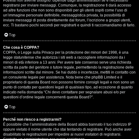
Potresti non averne bisogno: dipende dagli amministratori se è necessario
registrarsi per inviare messaggi. Comunque, la registrazione ti darà accesso
ad altre funzioni che non sono disponibili per gli utenti ospiti come l’uso di
un’immagine personale definibile, messaggistica privata, la possibilità di
inviare messaggi di posta direttamente dal forum, l’iscrizione a gruppi utenti,
ecc. Ti bastano pochi secondi per registrarti e quindi ti raccomandiamo di farlo.
Top
T
Che cosa è COPPA?
A
o
COPPA, o Legge sulla Privacy per la protezione dei minori del 1998, è una
legge statunitense che autorizza i siti web a raccogliere informazioni da i
r
p
minori di età inferiore a 13 anni. Per avere tale consenso serve una richiesta
scritta da parte del genitore o tutore legale, permettendo la registrazione delle
g
i
informazioni scritte dal minore. Se hai dubbi o incertezze, mettiti in contatto con
un consulente legale per assistenza. Nota bene che phpBB Limited e il
o
c
proprietario di questa Board non possono fornire consigli legali e non sono un
punto di contatto per questioni legali di qualsiasi tipo, ad eccezione di quanto
m
A
indicato nella domanda “Chi devo contattare per segnalare abusi e/o per
questioni d’ordine legale concernenti questa Board?”.
e
t
Top
n
t
Perché non riesco a registrarmi?
t
i
È possibile che l’amministratore della Board abbia bannato il tuo indirizzo IP
oppure vietato il nome utente che stai tentando di registrare. Può anche aver
i
v
disabilitato le registrazioni per impedire ai nuovi visitatori di registrarsi.