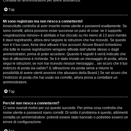
Contatta un amministratore per avere assistenza.
s
i
Top
e
G
Mi sono registrato ma non riesco a connettermi!
n
Innanzitutto controlla di aver inserito nome utente e password esattamente. Se
i
sono corretti, allora possono esser successe un paio di cose: se il supporto
z
«registrazione minore» è abilitato e hai cliccato su
Ho meno di 13 anni
mentre
g
ti stavi registrando, allora devi seguire le istruzioni che hai ricevuto. Se questo
non è il tuo caso, forse devi attivare il tuo account. Alcune Board richiedono
a
che tutte le nuove registrazioni vengano attivate dall’utente stesso o dagli
i
amministratori, prima di poter accedere. Quando ti registri ti verrà indicato che
r
tipo di attivazione è richiesta. Se ti è stato inviato un messaggio di posta, allora
D
segui le istruzioni; se non hai ricevuto nessun messaggio... sei sicuro che il tuo
i
indirizzo di posta sia valido? (L’attivazione via posta serve a ridurre la
'
possibilità di avere utenti anonimi che abusano della Board.) Se sei sicuro che
s
l’indirizzo di posta che hai usato sia corretto, allora prova a contattare un
A
amministratore.
p
g
Top
o
o
Perché non riesco a connettermi?
s
Ci sono svariati motivi per cui questo succede. Per prima cosa controlla che
s
nome utente e password siano corretti. Di solito il problema è questo, altrimenti
t
contatta un amministratore: potresti essere stato bannato o potrebbe esserci un
t
errore di configurazione.
a