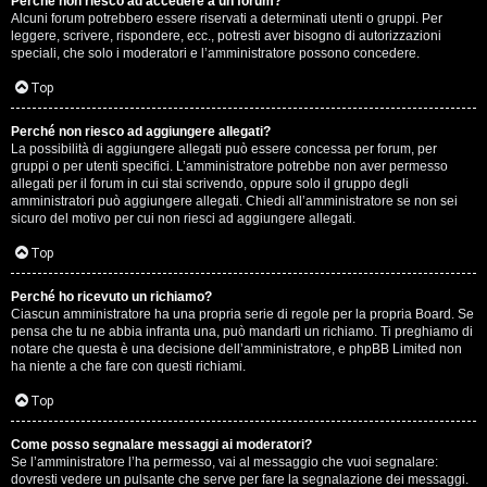
Perché non riesco ad accedere a un forum?
Alcuni forum potrebbero essere riservati a determinati utenti o gruppi. Per
.
leggere, scrivere, rispondere, ecc., potresti aver bisogno di autorizzazioni
speciali, che solo i moderatori e l’amministratore possono concedere.
.
Top
R
Perché non riesco ad aggiungere allegati?
e
La possibilità di aggiungere allegati può essere concessa per forum, per
gruppi o per utenti specifici. L’amministratore potrebbe non aver permesso
allegati per il forum in cui stai scrivendo, oppure solo il gruppo degli
s
amministratori può aggiungere allegati. Chiedi all’amministratore se non sei
sicuro del motivo per cui non riesci ad aggiungere allegati.
o
Top
c
o
Perché ho ricevuto un richiamo?
Ciascun amministratore ha una propria serie di regole per la propria Board. Se
pensa che tu ne abbia infranta una, può mandarti un richiamo. Ti preghiamo di
n
notare che questa è una decisione dell’amministratore, e phpBB Limited non
ha niente a che fare con questi richiami.
t
Top
i
S
Come posso segnalare messaggi ai moderatori?
Se l’amministratore l’ha permesso, vai al messaggio che vuoi segnalare:
dovresti vedere un pulsante che serve per fare la segnalazione dei messaggi.