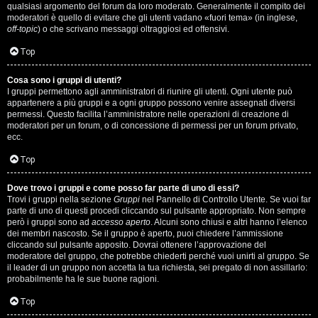
qualsiasi argomento del forum da loro moderato. Generalmente il compito dei
s
moderatori è quello di evitare che gli utenti vadano «fuori tema» (in inglese,
off-topic
) o che scrivano messaggi oltraggiosi ed offensivi.
i
Top
M
Cosa sono i gruppi di utenti?
u
I gruppi permettono agli amministratori di riunire gli utenti. Ogni utente può
appartenere a più gruppi e a ogni gruppo possono venire assegnati diversi
s
permessi. Questo facilita l’amministratore nelle operazioni di creazione di
moderatori per un forum, o di concessione di permessi per un forum privato,
i
ecc.
c
Top
a
Dove trovo i gruppi e come posso far parte di uno di essi?
Trovi i gruppi nella sezione
Gruppi
nel Pannello di Controllo Utente. Se vuoi far
l
parte di uno di questi procedi cliccando sul pulsante appropriato. Non sempre
però i gruppi sono ad
accesso aperto
. Alcuni sono chiusi e altri hanno l’elenco
i
dei membri nascosto. Se il gruppo è aperto, puoi chiedere l’ammissione
cliccando sul pulsante apposito. Dovrai ottenere l’approvazione del
.
moderatore del gruppo, che potrebbe chiederti perché vuoi unirti al gruppo. Se
il leader di un gruppo non accetta la tua richiesta, sei pregato di non assillarlo:
.
probabilmente ha le sue buone ragioni.
.
Top