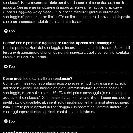
i
sondaggi). Basta inserire un titolo per il sondaggio e almeno due opzioni di
g
risposta (per inserire un’opzione di risposta, scrivila nell’apposito spazio e
clicca su
Aggiungi un’opzione
). Puoi anche stabilire i giorni di durata del
sondaggio (0 per non porre limiti). C’è un limite al numero di opzioni di risposta
i
che puoi aggiungere, stabilito dall’amministratore.
D
Top
'
Perché non è possibile aggiungere ulteriori opzioni del sondaggio?
A
Il limite per le opzioni del sondaggio è impostato dall’amministratore. Se senti il
bisogno di aggiungere ulteriori opzioni di risposta a quelle consentite, contatta
l’amministratore del Forum.
g
Top
o
s
Come modifico o cancello un sondaggio?
Come per i messaggi, i sondaggi possono essere modificati e cancellati solo
t
dai rispettivi autori, dai moderatori e dall’amministratore. Per modificare un
sondaggio, clicca sul pulsante
Modifica
del primo messaggio (a cui è sempre
associato il sondaggio). Se nessuno ha ancora votato, il sondaggio può essere
i
modificato o cancellato, altrimenti solo i moderatori e l’amministratore possono
farlo. Il limite per le opzioni del sondaggio è impostato dall’amministratore. Se
n
vuoi aggiungere ulteriori opzioni, contatta l’amministratore.
o
Top
.