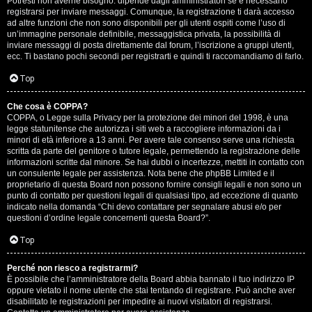
Potresti non averne bisogno: dipende dagli amministratori se è necessario
registrarsi per inviare messaggi. Comunque, la registrazione ti darà accesso
ad altre funzioni che non sono disponibili per gli utenti ospiti come l’uso di
un’immagine personale definibile, messaggistica privata, la possibilità di
inviare messaggi di posta direttamente dal forum, l’iscrizione a gruppi utenti,
ecc. Ti bastano pochi secondi per registrarti e quindi ti raccomandiamo di farlo.
Top
T
Che cosa è COPPA?
A
o
COPPA, o Legge sulla Privacy per la protezione dei minori del 1998, è una
legge statunitense che autorizza i siti web a raccogliere informazioni da i
r
p
minori di età inferiore a 13 anni. Per avere tale consenso serve una richiesta
scritta da parte del genitore o tutore legale, permettendo la registrazione delle
g
i
informazioni scritte dal minore. Se hai dubbi o incertezze, mettiti in contatto con
un consulente legale per assistenza. Nota bene che phpBB Limited e il
o
c
proprietario di questa Board non possono fornire consigli legali e non sono un
punto di contatto per questioni legali di qualsiasi tipo, ad eccezione di quanto
m
A
indicato nella domanda “Chi devo contattare per segnalare abusi e/o per
questioni d’ordine legale concernenti questa Board?”.
e
t
Top
n
t
Perché non riesco a registrarmi?
t
i
È possibile che l’amministratore della Board abbia bannato il tuo indirizzo IP
oppure vietato il nome utente che stai tentando di registrare. Può anche aver
i
v
disabilitato le registrazioni per impedire ai nuovi visitatori di registrarsi.