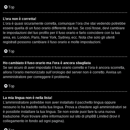
D
Q
Top
i
L’ora non è corretta!
g
L’ora è quasi sicuramente corretta, comunque l’ora che stai vedendo potrebbe
essere quella di un fuso orario differente dal tuo. Se così fosse, devi cambiare
i
le impostazioni del tuo profilo per il fuso orario e farlo coincidere con la tua
area, es. London, Paris, New York, Sydney, ecc. Nota che solo gli utenti
t
registrati possono cambiare il fuso orario e molte impostazioni.
a
Top
l
Ho cambiato il fuso orario ma l’ora è ancora sbagliata
Se sei sicuro di aver impostato il fuso orario corretto e l’ora è ancora scorretta,
S
allora l’orario memorizzato sull’orologio del server non è corretto. Avvisa un
amministratore per correggere il problema.
t
Top
o
La mia lingua non è nella lista!
r
L’amministratore potrebbe non aver installato il pacchetto lingua oppure
nessuno lo ha tradotto nella tua lingua. Prova a chiedere agli amministratori se
e
è possibile installare la tua lingua. Se non esiste puoi fare tu una nuova
traduzione. Puoi trovare altre informazioni sul sito di phpBB Limited (trovi il
:
collegamento in fondo ad ogni pagina).