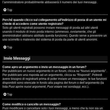
l’amministratore probabilmente abbasserà il numero dei tuoi messaggi.
P
Top
l
Perché quando clicco sul collegamento all’indirizzo di posta di un utente mi
a
chiede di accedere come utente registrato?
Solo gli utenti registrati possono inviare messaggi di posta ad altri utenti
n
usando il modulo di invio posta interno (ammesso, ovviamente, che gli
amministratori abbiano abilitato questa funzione). Questo serve a prevenire un
e
uso scorretto o malevolo del sistema di posta da parte di utenti anonimi.
t
Top
Invio Messaggi
P
Come apro un argomento o invio un messaggio in un forum?
e
Per pubblicare un nuovo argomento in un forum, clicca su “Nuovo argomento”.
Per pubblicare una risposta ad un argomento, clicca su “Rispondi”. Potresti
r
avere bisogno di registrarti prima di poter inviare un messaggio: le tue funzioni
disponibili sono elencate in fondo alla pagina del forum o dell’argomento (la
c
lista
Puoi aprire nuovi argomenti
,
Puoi votare nei sondaggi
, ecc.).
o
Top
r
Come modifico o cancello un messaggio?
Puoi modificare o cancellare solo i tuoi messaggi, a meno che tu non sia un