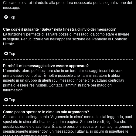
e
Cliccandolo sarai introdotto alla procedura necessaria per la segnalazione dei
messaggi.
r
Top
a
t
Che cos’è il pulsante “Salva” nella finestra di invio dei messaggi?
La funzione ti permette di salvare bozze di messaggi da completare e inviare
in seguito. Per utilizzarle vai nell’apposita sezione del Pannello di Controllo
e
Utente.
c
Top
o
Perché il mio messaggio deve essere approvato?
n
L’amministratore può decidere che in un forum i messaggi inseriti devono
prima essere controllati. È inoltre possibile che l’amministratore ti abbia
inserito in un gruppo di utenti i cui messaggi ritiene che vadano controllati
G
prima di essere resi visibili. Contatta l’amministratore per maggiori
informazioni.
i
Top
g
i
Come posso spostare in cima un mio argomento?
Cliccando sul collegamento “Argomento in cima” mentre lo stai leggendo, puoi
spostarlo in cima alla lista, nella prima pagina. Se non lo vedi, significa che
D
questa opzione è disabilitata. È anche possibile spostare in cima gli argomenti
semplicemente inserendovi un messaggio. Tuttavia, sii sicuro di rispettare le
'