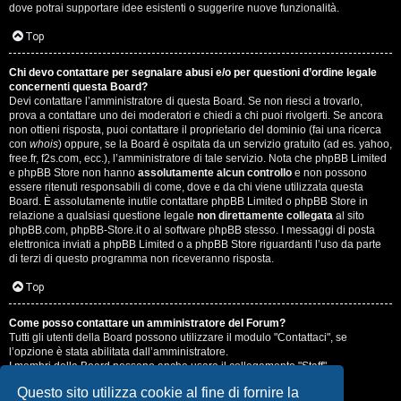
dove potrai supportare idee esistenti o suggerire nuove funzionalità.
Top
Chi devo contattare per segnalare abusi e/o per questioni d’ordine legale
concernenti questa Board?
Devi contattare l’amministratore di questa Board. Se non riesci a trovarlo,
prova a contattare uno dei moderatori e chiedi a chi puoi rivolgerti. Se ancora
non ottieni risposta, puoi contattare il proprietario del dominio (fai una ricerca
con
whois
) oppure, se la Board è ospitata da un servizio gratuito (ad es. yahoo,
free.fr, f2s.com, ecc.), l’amministratore di tale servizio. Nota che phpBB Limited
e phpBB Store non hanno
assolutamente alcun controllo
e non possono
essere ritenuti responsabili di come, dove e da chi viene utilizzata questa
Board. È assolutamente inutile contattare phpBB Limited o phpBB Store in
relazione a qualsiasi questione legale
non direttamente collegata
al sito
phpBB.com, phpBB-Store.it o al software phpBB stesso. I messaggi di posta
elettronica inviati a phpBB Limited o a phpBB Store riguardanti l’uso da parte
di terzi di questo programma non riceveranno risposta.
Top
Come posso contattare un amministratore del Forum?
Tutti gli utenti della Board possono utilizzare il modulo "Contattaci", se
l’opzione è stata abilitata dall’amministratore.
I membri della Board possono anche usare il collegamento "Staff".
Questo sito utilizza cookie al fine di fornire la
Top