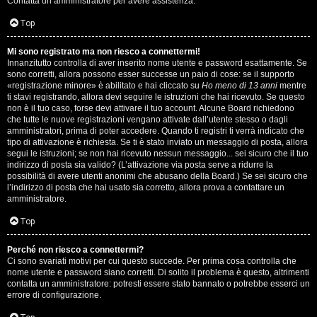
Contatta un amministratore per avere assistenza.
s
i
Top
e
G
Mi sono registrato ma non riesco a connettermi!
n
Innanzitutto controlla di aver inserito nome utente e password esattamente. Se
i
sono corretti, allora possono esser successe un paio di cose: se il supporto
z
«registrazione minore» è abilitato e hai cliccato su
Ho meno di 13 anni
mentre
g
ti stavi registrando, allora devi seguire le istruzioni che hai ricevuto. Se questo
non è il tuo caso, forse devi attivare il tuo account. Alcune Board richiedono
a
che tutte le nuove registrazioni vengano attivate dall’utente stesso o dagli
i
amministratori, prima di poter accedere. Quando ti registri ti verrà indicato che
r
tipo di attivazione è richiesta. Se ti è stato inviato un messaggio di posta, allora
D
segui le istruzioni; se non hai ricevuto nessun messaggio... sei sicuro che il tuo
i
indirizzo di posta sia valido? (L’attivazione via posta serve a ridurre la
'
possibilità di avere utenti anonimi che abusano della Board.) Se sei sicuro che
s
l’indirizzo di posta che hai usato sia corretto, allora prova a contattare un
A
amministratore.
p
g
Top
o
o
Perché non riesco a connettermi?
s
Ci sono svariati motivi per cui questo succede. Per prima cosa controlla che
s
nome utente e password siano corretti. Di solito il problema è questo, altrimenti
t
contatta un amministratore: potresti essere stato bannato o potrebbe esserci un
t
errore di configurazione.
a