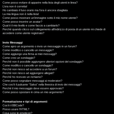
Come posso evitare di apparire nella lista degli utenti in linea?
L’ora non è corretta!
Ho cambiato il fuso orario ma l’ora è ancora sbagliata
La mia lingua non è nella lista!
Come posso mostrare un’immagine sotto il mio nome utente?
Come posso inserire un avatar?
Qual è il mio livello e come faccio a cambiarlo?
Perché quando clicco sul collegamento all’indirizzo di posta di un utente mi chiede di
accedere come utente registrato?
Invio Messaggi
Come apro un argomento o invio un messaggio in un forum?
Come modifico o cancello un messaggio?
Come aggiungo una firma ai miei messaggi?
Come creo un sondaggio?
Perché non è possibile aggiungere ulteriori opzioni del sondaggio?
Come modifico o cancello un sondaggio?
Perché non riesco ad accedere a un forum?
Perché non riesco ad aggiungere allegati?
Perché ho ricevuto un richiamo?
Come posso segnalare messaggi ai moderatori?
Che cos’è il pulsante “Salva” nella finestra di invio dei messaggi?
Perché il mio messaggio deve essere approvato?
Come posso spostare in cima un mio argomento?
Formattazione e tipi di argomenti
Cos’è il BBCode?
Posso usare l’HTML?
Cosa sono le emoticon?