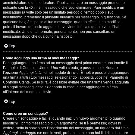
s
amministratore o un moderatore. Puoi cancellare un messaggio premendo il
pulsante con la «X» nel messaggio che vuoi eliminare. Puoi modificare un
i
messaggio (a volte solo per un limitato periodo di tempo dopo il suo
inserimento) premendo il pulsante
modifica
nel messaggio in questione. Se
M
qualcuno ha già risposto al tuo messaggio, quando effettui una modifica,
potresti trovare del testo aggiunto dove viene indicato quante volte l’hai
u
modificato. Un utente normale, generalmente, non può cancellare un
messaggio dopo che qualcuno ha risposto.
s
Top
i
Come aggiungo una firma ai miei messaggi?
c
Per aggiungere una firma ad un messaggio devi prima crearne una tramite il
Pannello di Controllo Utente. Una volta creata, è possibile selezionare
a
l’opzione
Aggiungi la firma
nel modulo di invio. È inoltre possibile aggiungere
una firma a tutti i tuoi messaggi selezionando l’apposita voce nel Pannello di
l
Controllo Utente. Se lo si fa, è possibile evitare che una firma venga aggiunta
ai singoli messaggi deselezionando la casella per aggiungere la firma
i
all’interno del modulo di invio.
d
Top
i
Come creo un sondaggio?
Creare un sondaggio è facile: quando inizi un nuovo argomento (o quando
G
modifichi il primo messaggio di un argomento, se ti è permesso) dovresti
vedere, sotto lo spazio per l’inserimento del messaggio, un riquadro dal titolo
Aggiungi sondaggio
(se non lo vedi, probabilmente non hai il diritto di creare