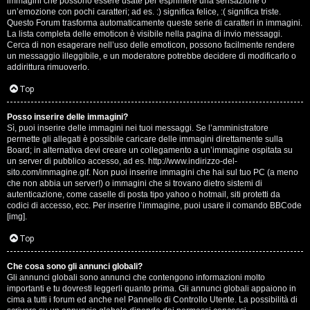
e
immagini che possono essere usate per esprimere una sensazione o
un’emozione con pochi caratteri; ad es. :) significa felice, :( significa triste.
s
Questo Forum trasforma automaticamente queste serie di caratteri in immagini.
La lista completa delle emoticon è visibile nella pagina di invio messaggi.
Cerca di non esagerare nell’uso delle emoticon, possono facilmente rendere
s
un messaggio illeggibile, e un moderatore potrebbe decidere di modificarlo o
addirittura rimuoverlo.
i
Top
o
n
Posso inserire delle immagini?
Sì, puoi inserire delle immagini nei tuoi messaggi. Se l’amministratore
permette gli allegati è possibile caricare delle immagini direttamente sulla
i
Board; in alternativa devi creare un collegamento a un’immagine ospitata su
un server di pubblico accesso, ad es. http://www.indirizzo-del-
sito.com/immagine.gif. Non puoi inserire immagini che hai sul tuo PC (a meno
C
che non abbia un server!) o immagini che si trovano dietro sistemi di
autenticazione, come caselle di posta tipo yahoo o hotmail, siti protetti da
o
codici di accesso, ecc. Per inserire l’immagine, puoi usare il comando BBCode
[img].
s
Top
a
Che cosa sono gli annunci globali?
c
Gli annunci globali sono annunci che contengono informazioni molto
importanti e tu dovresti leggerli quanto prima. Gli annunci globali appaiono in
i
cima a tutti i forum ed anche nel Pannello di Controllo Utente. La possibilità di