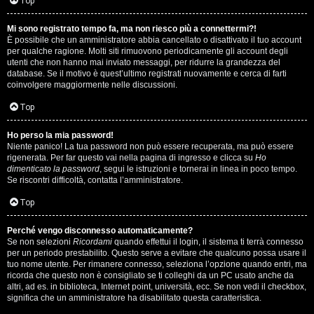
i
Top
n
Mi sono registrato tempo fa, ma non riesco più a connettermi?!
È possibile che un amministratore abbia cancellato o disattivato il tuo account
A
o
per qualche ragione. Molti siti rimuovono periodicamente gli account degli
utenti che non hanno mai inviato messaggi, per ridurre la grandezza del
r
i
database. Se il motivo è quest’ultimo registrati nuovamente e cerca di farti
coinvolgere maggiormente nelle discussioni.
g
n
Top
o
T
Ho perso la mia password!
m
o
Niente panico! La tua password non può essere recuperata, ma può essere
rigenerata. Per far questo vai nella pagina di ingresso e clicca su
Ho
e
u
dimenticato la password
, segui le istruzioni e tornerai in linea in poco tempo.
Se riscontri difficoltà, contatta l’amministratore.
n
r
Top
t
M
Perché vengo disconnesso automaticamente?
i
Se non selezioni
Ricordami
quando effettui il login, il sistema ti terrà connesso
u
per un periodo prestabilito. Questo serve a evitare che qualcuno possa usare il
a
tuo nome utente. Per rimanere connesso, seleziona l’opzione quando entri, ma
s
ricorda che questo non è consigliato se ti colleghi da un PC usato anche da
t
altri, ad es. in biblioteca, Internet point, università, ecc. Se non vedi il checkbox,
i
significa che un amministratore ha disabilitato questa caratteristica.
t