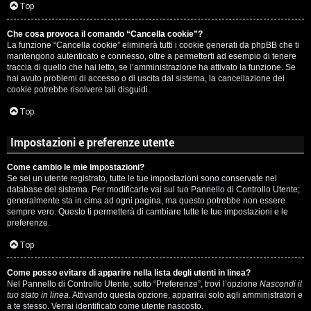
c
Top
i
a
Che cosa provoca il comando “Cancella cookie”?
v
La funzione “Cancella cookie” eliminerà tutti i cookie generati da phpBB che ti
:
mantengono autenticato e connesso, oltre a permetterti ad esempio di tenere
i
traccia di quello che hai letto, se l’amministrazione ha attivato la funzione. Se
C
hai avuto problemi di accesso o di uscita dal sistema, la cancellazione dei
cookie potrebbe risolvere tali disguidi.
D
Top
C
/
Impostazioni e preferenze utente
e
V
Come cambio le mie impostazioni?
r
i
Se sei un utente registrato, tutte le tue impostazioni sono conservate nel
database del sistema. Per modificarle vai sul tuo Pannello di Controllo Utente;
c
n
generalmente sta in cima ad ogni pagina, ma questo potrebbe non essere
sempre vero. Questo ti permetterà di cambiare tutte le tue impostazioni e le
a
i
preferenze.
l
Top
i
Come posso evitare di apparire nella lista degli utenti in linea?
F
Nel Pannello di Controllo Utente, sotto “Preferenze”, trovi l’opzione
Nascondi il
/
tuo stato in linea
. Attivando questa opzione, apparirai solo agli amministratori e
A
a te stesso. Verrai identificato come utente nascosto.