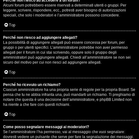
Perché non riesco ad accedere a un forum?
Alcuni forum potrebbero essere riservati a determinati utenti o gruppi. Per
.
leggere, scrivere, rispondere, ecc., potresti aver bisogno di autorizzazioni
speciali, che solo i moderatori e l’amministratore possono concedere.
.
Top
R
Perché non riesco ad aggiungere allegati?
e
La possibilità di aggiungere allegati può essere concessa per forum, per
gruppi o per utenti specifici. L’amministratore potrebbe non aver permesso
allegati per il forum in cui stai scrivendo, oppure solo il gruppo degli
s
amministratori può aggiungere allegati. Chiedi all’amministratore se non sei
sicuro del motivo per cui non riesci ad aggiungere allegati.
o
Top
c
o
Perché ho ricevuto un richiamo?
Ciascun amministratore ha una propria serie di regole per la propria Board. Se
pensa che tu ne abbia infranta una, può mandarti un richiamo. Ti preghiamo di
n
notare che questa è una decisione dell’amministratore, e phpBB Limited non
ha niente a che fare con questi richiami.
t
Top
i
S
Come posso segnalare messaggi ai moderatori?
Se l’amministratore l’ha permesso, vai al messaggio che vuoi segnalare:
dovresti vedere un pulsante che serve per fare la segnalazione dei messaggi.