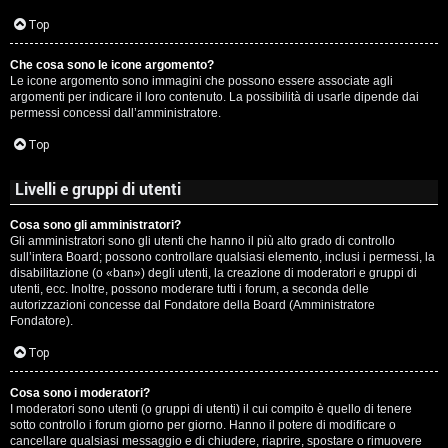
c
Top
i
Che cosa sono le icone argomento?
p
Le icone argomento sono immagini che possono essere associate agli
argomenti per indicare il loro contenuto. La possibilità di usarle dipende dai
i
permessi concessi dall’amministratore.
a
Top
c
Livelli e gruppi di utenti
e
Cosa sono gli amministratori?
Gli amministratori sono gli utenti che hanno il più alto grado di controllo
P
sull’intera Board; possono controllare qualsiasi elemento, inclusi i permessi, la
disabilitazione (o «ban») degli utenti, la creazione di moderatori e gruppi di
utenti, ecc. Inoltre, possono moderare tutti i forum, a seconda delle
e
autorizzazioni concesse dal Fondatore della Board (Amministratore
Fondatore).
r
Top
c
o
Cosa sono i moderatori?
I moderatori sono utenti (o gruppi di utenti) il cui compito è quello di tenere
sotto controllo i forum giorno per giorno. Hanno il potere di modificare o
r
cancellare qualsiasi messaggio e di chiudere, riaprire, spostare o rimuovere