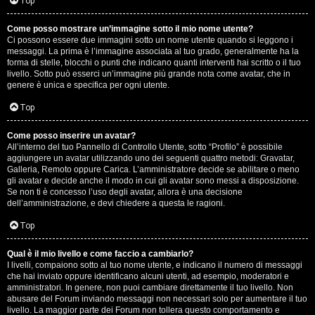
G
Top
i
Come posso mostrare un’immagine sotto il mio nome utente?
Ci possono essere due immagini sotto un nome utente quando si leggono i
g
messaggi. La prima è l’immagine associata al tuo grado, generalmente ha la
forma di stelle, blocchi o punti che indicano quanti interventi hai scritto o il tuo
i
livello. Sotto può esserci un’immagine più grande nota come avatar, che in
genere è unica e specifica per ogni utente.
D
Top
’
Come posso inserire un avatar?
A
All’interno del tuo Pannello di Controllo Utente, sotto “Profilo” è possibile
aggiungere un avatar utilizzando uno dei seguenti quattro metodi: Gravatar,
g
Galleria, Remoto oppure Carica. L’amministratore decide se abilitare o meno
gli avatar e decide anche il modo in cui gli avatar sono messi a disposizione.
o
Se non ti è concesso l’uso degli avatar, allora è una decisione
dell’amministrazione, e devi chiedere a questa le ragioni.
s
Top
t
Qual è il mio livello e come faccio a cambiarlo?
i
I livelli, compaiono sotto al tuo nome utente, e indicano il numero di messaggi
che hai inviato oppure identificano alcuni utenti, ad esempio, moderatori e
n
amministratori. In genere, non puoi cambiare direttamente il tuo livello. Non
abusare del Forum inviando messaggi non necessari solo per aumentare il tuo
o
livello. La maggior parte dei Forum non tollera questo comportamento e