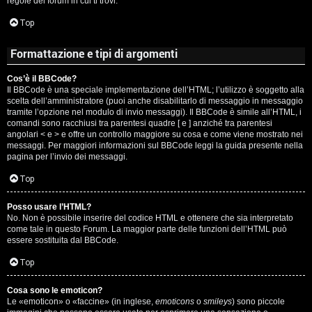
regole del forum in cui ti trovi.
A
Top
g
Formattazione e tipi di argomenti
o
Cos’è il BBCode?
s
Il BBCode è una speciale implementazione dell’HTML; l’utilizzo è soggetto alla
scelta dell’amministratore (puoi anche disabilitarlo di messaggio in messaggio
t
tramite l’opzione nel modulo di invio messaggi). Il BBCode è simile all’HTML, i
comandi sono racchiusi tra parentesi quadre [ e ] anziché tra parentesi
i
angolari < e > e offre un controllo maggiore su cosa e come viene mostrato nei
messaggi. Per maggiori informazioni sul BBCode leggi la guida presente nella
pagina per l’invio dei messaggi.
n
Top
o
Posso usare l’HTML?
R
No. Non è possibile inserire del codice HTML e ottenere che sia interpretato
come tale in questo Forum. La maggior parte delle funzioni dell’HTML può
i
essere sostituita dal BBCode.
Top
f
l
Cosa sono le emoticon?
Le «emoticon» o «faccine» (in inglese,
emoticons
o
smileys
) sono piccole