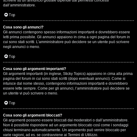
scrivere su un annuncio globale dipende dai permessi concessi
p
dall’amministratore.
i
Top
a
Cosa sono gli annunci?
Gli annunci contengono spesso informazioni importanti e dovrebbero essere
c
letti prima possibile. Gli annunci appaiono in cima a ogni pagina del forum in
cui sono stati scritti. L’amministratore può decidere se un utente può scrivere
e
negli annunci o meno.
e
Top
c
Cosa sono gli argomenti importanti?
Gli argomenti importanti (in inglese, Sticky Topics) appaiono in cima alla prima
o
pagina del forum in cui sono stati scritti (dopo eventuali annunci). Come si
intuisce dal nome stesso, contengono informazioni importanti e dovrebbero
s
essere lette sempre. Come per gli annunci, l’amministratore può decidere se
un utente vi può scrivere o meno.
a
Top
n
Cosa sono gli argomenti bloccati?
o
Gli argomenti possono essere bloccati dai moderatori o dall’amministratore.
Non è possibile rispondere ad un argomento bloccato così come i sondaggi
n
chiusi terminano automaticamente. Un argomento può venire bloccato per
varie ragioni, ad es. se contravviene ai Termini di Utilizzo.