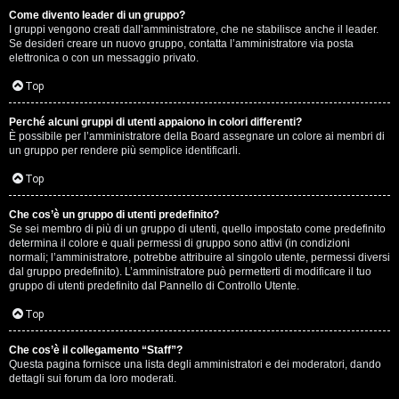
Come divento leader di un gruppo?
D
I gruppi vengono creati dall’amministratore, che ne stabilisce anche il leader.
Se desideri creare un nuovo gruppo, contatta l’amministratore via posta
i
elettronica o con un messaggio privato.
t
Top
u
Perché alcuni gruppi di utenti appaiono in colori differenti?
È possibile per l’amministratore della Board assegnare un colore ai membri di
t
un gruppo per rendere più semplice identificarli.
t
Top
o
Che cos’è un gruppo di utenti predefinito?
Se sei membro di più di un gruppo di utenti, quello impostato come predefinito
u
determina il colore e quali permessi di gruppo sono attivi (in condizioni
normali; l’amministratore, potrebbe attribuire al singolo utente, permessi diversi
n
dal gruppo predefinito). L’amministratore può permetterti di modificare il tuo
gruppo di utenti predefinito dal Pannello di Controllo Utente.
p
Top
ò
Che cos’è il collegamento “Staff”?
Questa pagina fornisce una lista degli amministratori e dei moderatori, dando
dettagli sui forum da loro moderati.