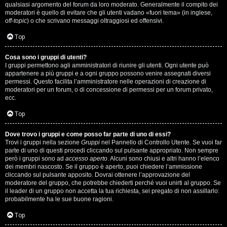
qualsiasi argomento del forum da loro moderato. Generalmente il compito dei
s
moderatori è quello di evitare che gli utenti vadano «fuori tema» (in inglese,
off-topic
) o che scrivano messaggi oltraggiosi ed offensivi.
i
Top
M
Cosa sono i gruppi di utenti?
u
I gruppi permettono agli amministratori di riunire gli utenti. Ogni utente può
appartenere a più gruppi e a ogni gruppo possono venire assegnati diversi
s
permessi. Questo facilita l’amministratore nelle operazioni di creazione di
moderatori per un forum, o di concessione di permessi per un forum privato,
i
ecc.
c
Top
a
Dove trovo i gruppi e come posso far parte di uno di essi?
Trovi i gruppi nella sezione
Gruppi
nel Pannello di Controllo Utente. Se vuoi far
l
parte di uno di questi procedi cliccando sul pulsante appropriato. Non sempre
però i gruppi sono ad
accesso aperto
. Alcuni sono chiusi e altri hanno l’elenco
i
dei membri nascosto. Se il gruppo è aperto, puoi chiedere l’ammissione
cliccando sul pulsante apposito. Dovrai ottenere l’approvazione del
.
moderatore del gruppo, che potrebbe chiederti perché vuoi unirti al gruppo. Se
il leader di un gruppo non accetta la tua richiesta, sei pregato di non assillarlo:
.
probabilmente ha le sue buone ragioni.
.
Top