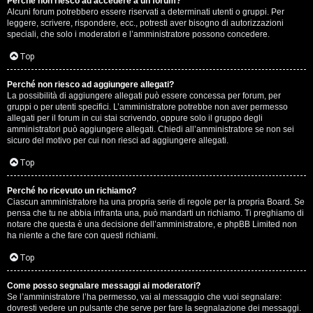
Perché non riesco ad accedere a un forum?
Alcuni forum potrebbero essere riservati a determinati utenti o gruppi. Per
.
leggere, scrivere, rispondere, ecc., potresti aver bisogno di autorizzazioni
speciali, che solo i moderatori e l’amministratore possono concedere.
.
Top
R
Perché non riesco ad aggiungere allegati?
e
La possibilità di aggiungere allegati può essere concessa per forum, per
gruppi o per utenti specifici. L’amministratore potrebbe non aver permesso
allegati per il forum in cui stai scrivendo, oppure solo il gruppo degli
s
amministratori può aggiungere allegati. Chiedi all’amministratore se non sei
sicuro del motivo per cui non riesci ad aggiungere allegati.
o
Top
c
o
Perché ho ricevuto un richiamo?
Ciascun amministratore ha una propria serie di regole per la propria Board. Se
pensa che tu ne abbia infranta una, può mandarti un richiamo. Ti preghiamo di
n
notare che questa è una decisione dell’amministratore, e phpBB Limited non
ha niente a che fare con questi richiami.
t
Top
i
S
Come posso segnalare messaggi ai moderatori?
Se l’amministratore l’ha permesso, vai al messaggio che vuoi segnalare:
dovresti vedere un pulsante che serve per fare la segnalazione dei messaggi.