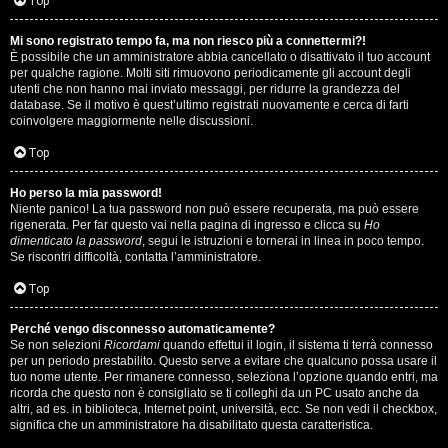
i
Top
n
Mi sono registrato tempo fa, ma non riesco più a connettermi?!
È possibile che un amministratore abbia cancellato o disattivato il tuo account
A
o
per qualche ragione. Molti siti rimuovono periodicamente gli account degli
utenti che non hanno mai inviato messaggi, per ridurre la grandezza del
r
i
database. Se il motivo è quest’ultimo registrati nuovamente e cerca di farti
coinvolgere maggiormente nelle discussioni.
g
n
Top
o
T
Ho perso la mia password!
m
o
Niente panico! La tua password non può essere recuperata, ma può essere
rigenerata. Per far questo vai nella pagina di ingresso e clicca su
Ho
e
u
dimenticato la password
, segui le istruzioni e tornerai in linea in poco tempo.
Se riscontri difficoltà, contatta l’amministratore.
n
r
Top
t
M
Perché vengo disconnesso automaticamente?
i
Se non selezioni
Ricordami
quando effettui il login, il sistema ti terrà connesso
u
per un periodo prestabilito. Questo serve a evitare che qualcuno possa usare il
a
tuo nome utente. Per rimanere connesso, seleziona l’opzione quando entri, ma
s
ricorda che questo non è consigliato se ti colleghi da un PC usato anche da
t
altri, ad es. in biblioteca, Internet point, università, ecc. Se non vedi il checkbox,
i
significa che un amministratore ha disabilitato questa caratteristica.
t