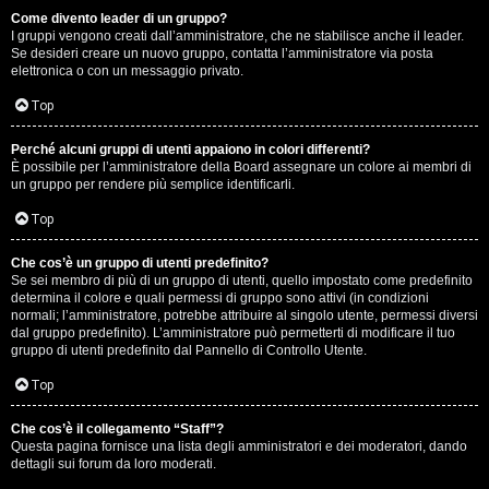
Come divento leader di un gruppo?
D
I gruppi vengono creati dall’amministratore, che ne stabilisce anche il leader.
Se desideri creare un nuovo gruppo, contatta l’amministratore via posta
i
elettronica o con un messaggio privato.
t
Top
u
Perché alcuni gruppi di utenti appaiono in colori differenti?
È possibile per l’amministratore della Board assegnare un colore ai membri di
t
un gruppo per rendere più semplice identificarli.
t
Top
o
Che cos’è un gruppo di utenti predefinito?
Se sei membro di più di un gruppo di utenti, quello impostato come predefinito
u
determina il colore e quali permessi di gruppo sono attivi (in condizioni
normali; l’amministratore, potrebbe attribuire al singolo utente, permessi diversi
n
dal gruppo predefinito). L’amministratore può permetterti di modificare il tuo
gruppo di utenti predefinito dal Pannello di Controllo Utente.
p
Top
ò
Che cos’è il collegamento “Staff”?
Questa pagina fornisce una lista degli amministratori e dei moderatori, dando
dettagli sui forum da loro moderati.