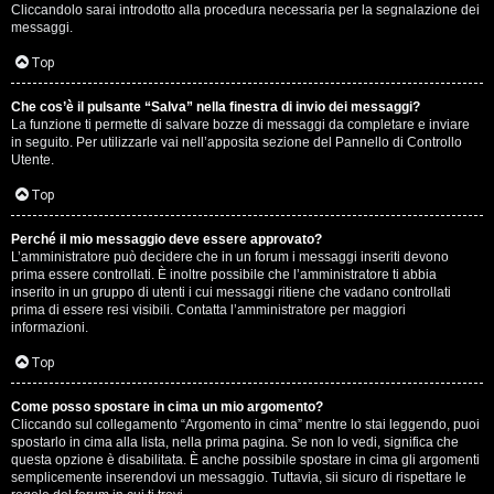
e
Cliccandolo sarai introdotto alla procedura necessaria per la segnalazione dei
messaggi.
r
Top
a
t
Che cos’è il pulsante “Salva” nella finestra di invio dei messaggi?
La funzione ti permette di salvare bozze di messaggi da completare e inviare
in seguito. Per utilizzarle vai nell’apposita sezione del Pannello di Controllo
e
Utente.
c
Top
o
Perché il mio messaggio deve essere approvato?
n
L’amministratore può decidere che in un forum i messaggi inseriti devono
prima essere controllati. È inoltre possibile che l’amministratore ti abbia
inserito in un gruppo di utenti i cui messaggi ritiene che vadano controllati
G
prima di essere resi visibili. Contatta l’amministratore per maggiori
informazioni.
i
Top
g
i
Come posso spostare in cima un mio argomento?
Cliccando sul collegamento “Argomento in cima” mentre lo stai leggendo, puoi
spostarlo in cima alla lista, nella prima pagina. Se non lo vedi, significa che
D
questa opzione è disabilitata. È anche possibile spostare in cima gli argomenti
semplicemente inserendovi un messaggio. Tuttavia, sii sicuro di rispettare le
'