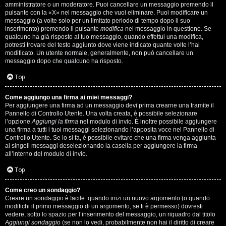
s
amministratore o un moderatore. Puoi cancellare un messaggio premendo il
pulsante con la «X» nel messaggio che vuoi eliminare. Puoi modificare un
i
messaggio (a volte solo per un limitato periodo di tempo dopo il suo
inserimento) premendo il pulsante
modifica
nel messaggio in questione. Se
M
qualcuno ha già risposto al tuo messaggio, quando effettui una modifica,
potresti trovare del testo aggiunto dove viene indicato quante volte l’hai
u
modificato. Un utente normale, generalmente, non può cancellare un
messaggio dopo che qualcuno ha risposto.
s
Top
i
Come aggiungo una firma ai miei messaggi?
c
Per aggiungere una firma ad un messaggio devi prima crearne una tramite il
Pannello di Controllo Utente. Una volta creata, è possibile selezionare
a
l’opzione
Aggiungi la firma
nel modulo di invio. È inoltre possibile aggiungere
una firma a tutti i tuoi messaggi selezionando l’apposita voce nel Pannello di
l
Controllo Utente. Se lo si fa, è possibile evitare che una firma venga aggiunta
ai singoli messaggi deselezionando la casella per aggiungere la firma
i
all’interno del modulo di invio.
d
Top
i
Come creo un sondaggio?
Creare un sondaggio è facile: quando inizi un nuovo argomento (o quando
G
modifichi il primo messaggio di un argomento, se ti è permesso) dovresti
vedere, sotto lo spazio per l’inserimento del messaggio, un riquadro dal titolo
Aggiungi sondaggio
(se non lo vedi, probabilmente non hai il diritto di creare