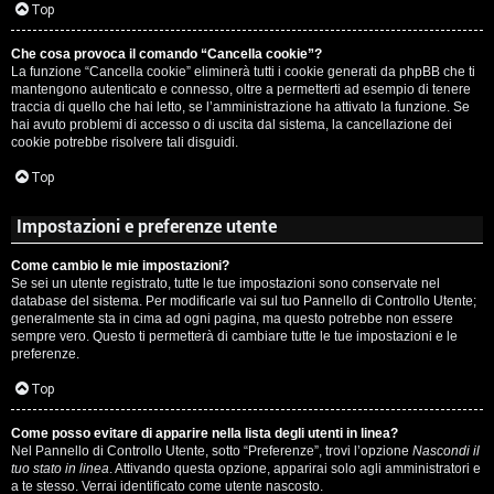
c
Top
i
a
Che cosa provoca il comando “Cancella cookie”?
v
La funzione “Cancella cookie” eliminerà tutti i cookie generati da phpBB che ti
:
mantengono autenticato e connesso, oltre a permetterti ad esempio di tenere
i
traccia di quello che hai letto, se l’amministrazione ha attivato la funzione. Se
C
hai avuto problemi di accesso o di uscita dal sistema, la cancellazione dei
cookie potrebbe risolvere tali disguidi.
D
Top
C
/
Impostazioni e preferenze utente
e
V
Come cambio le mie impostazioni?
r
i
Se sei un utente registrato, tutte le tue impostazioni sono conservate nel
database del sistema. Per modificarle vai sul tuo Pannello di Controllo Utente;
c
n
generalmente sta in cima ad ogni pagina, ma questo potrebbe non essere
sempre vero. Questo ti permetterà di cambiare tutte le tue impostazioni e le
a
i
preferenze.
l
Top
i
Come posso evitare di apparire nella lista degli utenti in linea?
F
Nel Pannello di Controllo Utente, sotto “Preferenze”, trovi l’opzione
Nascondi il
/
tuo stato in linea
. Attivando questa opzione, apparirai solo agli amministratori e
A
a te stesso. Verrai identificato come utente nascosto.