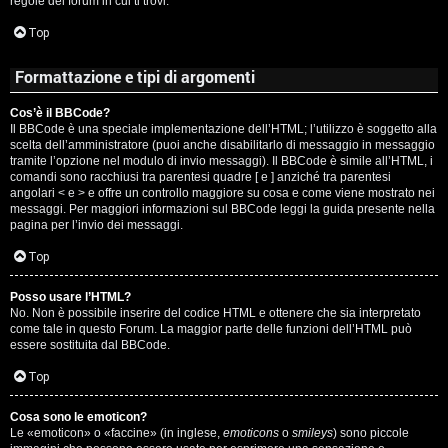
regole del forum in cui ti trovi.
A
Top
g
Formattazione e tipi di argomenti
o
Cos’è il BBCode?
s
Il BBCode è una speciale implementazione dell’HTML; l’utilizzo è soggetto alla
scelta dell’amministratore (puoi anche disabilitarlo di messaggio in messaggio
t
tramite l’opzione nel modulo di invio messaggi). Il BBCode è simile all’HTML, i
comandi sono racchiusi tra parentesi quadre [ e ] anziché tra parentesi
i
angolari < e > e offre un controllo maggiore su cosa e come viene mostrato nei
messaggi. Per maggiori informazioni sul BBCode leggi la guida presente nella
pagina per l’invio dei messaggi.
n
Top
o
Posso usare l’HTML?
R
No. Non è possibile inserire del codice HTML e ottenere che sia interpretato
come tale in questo Forum. La maggior parte delle funzioni dell’HTML può
i
essere sostituita dal BBCode.
Top
f
l
Cosa sono le emoticon?
Le «emoticon» o «faccine» (in inglese,
emoticons
o
smileys
) sono piccole