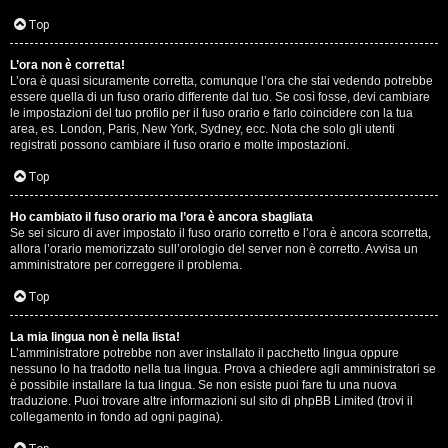
D
Q
Top
i
L’ora non è corretta!
g
L’ora è quasi sicuramente corretta, comunque l’ora che stai vedendo potrebbe
essere quella di un fuso orario differente dal tuo. Se così fosse, devi cambiare
i
le impostazioni del tuo profilo per il fuso orario e farlo coincidere con la tua
area, es. London, Paris, New York, Sydney, ecc. Nota che solo gli utenti
t
registrati possono cambiare il fuso orario e molte impostazioni.
a
Top
l
Ho cambiato il fuso orario ma l’ora è ancora sbagliata
Se sei sicuro di aver impostato il fuso orario corretto e l’ora è ancora scorretta,
S
allora l’orario memorizzato sull’orologio del server non è corretto. Avvisa un
amministratore per correggere il problema.
t
Top
o
La mia lingua non è nella lista!
r
L’amministratore potrebbe non aver installato il pacchetto lingua oppure
nessuno lo ha tradotto nella tua lingua. Prova a chiedere agli amministratori se
e
è possibile installare la tua lingua. Se non esiste puoi fare tu una nuova
traduzione. Puoi trovare altre informazioni sul sito di phpBB Limited (trovi il
:
collegamento in fondo ad ogni pagina).