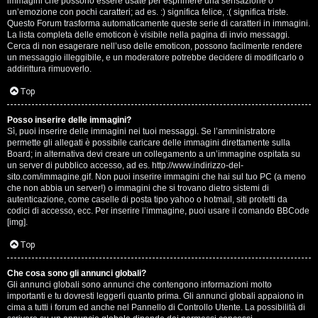
e
immagini che possono essere usate per esprimere una sensazione o
un’emozione con pochi caratteri; ad es. :) significa felice, :( significa triste.
s
Questo Forum trasforma automaticamente queste serie di caratteri in immagini.
La lista completa delle emoticon è visibile nella pagina di invio messaggi.
Cerca di non esagerare nell’uso delle emoticon, possono facilmente rendere
s
un messaggio illeggibile, e un moderatore potrebbe decidere di modificarlo o
addirittura rimuoverlo.
i
Top
o
n
Posso inserire delle immagini?
Sì, puoi inserire delle immagini nei tuoi messaggi. Se l’amministratore
permette gli allegati è possibile caricare delle immagini direttamente sulla
i
Board; in alternativa devi creare un collegamento a un’immagine ospitata su
un server di pubblico accesso, ad es. http://www.indirizzo-del-
sito.com/immagine.gif. Non puoi inserire immagini che hai sul tuo PC (a meno
C
che non abbia un server!) o immagini che si trovano dietro sistemi di
autenticazione, come caselle di posta tipo yahoo o hotmail, siti protetti da
o
codici di accesso, ecc. Per inserire l’immagine, puoi usare il comando BBCode
[img].
s
Top
a
Che cosa sono gli annunci globali?
c
Gli annunci globali sono annunci che contengono informazioni molto
importanti e tu dovresti leggerli quanto prima. Gli annunci globali appaiono in
i
cima a tutti i forum ed anche nel Pannello di Controllo Utente. La possibilità di