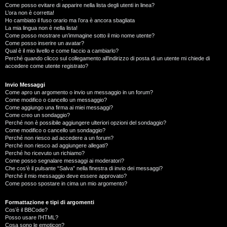
Come posso evitare di apparire nella lista degli utenti in linea?
L’ora non è corretta!
Ho cambiato il fuso orario ma l’ora è ancora sbagliata
La mia lingua non è nella lista!
Come posso mostrare un’immagine sotto il mio nome utente?
Come posso inserire un avatar?
Qual è il mio livello e come faccio a cambiarlo?
Perché quando clicco sul collegamento all’indirizzo di posta di un utente mi chiede di
accedere come utente registrato?
Invio Messaggi
Come apro un argomento o invio un messaggio in un forum?
Come modifico o cancello un messaggio?
Come aggiungo una firma ai miei messaggi?
Come creo un sondaggio?
Perché non è possibile aggiungere ulteriori opzioni del sondaggio?
Come modifico o cancello un sondaggio?
Perché non riesco ad accedere a un forum?
Perché non riesco ad aggiungere allegati?
Perché ho ricevuto un richiamo?
Come posso segnalare messaggi ai moderatori?
Che cos’è il pulsante “Salva” nella finestra di invio dei messaggi?
Perché il mio messaggio deve essere approvato?
Come posso spostare in cima un mio argomento?
Formattazione e tipi di argomenti
Cos’è il BBCode?
Posso usare l’HTML?
Cosa sono le emoticon?