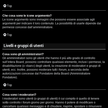
c
Top
i
Che cosa sono le icone argomento?
p
Le icone argomento sono immagini che possono essere associate agli
argomenti per indicare il loro contenuto. La possibilità di usarle dipende dai
i
permessi concessi dall’amministratore.
a
Top
c
Livelli e gruppi di utenti
e
Cosa sono gli amministratori?
Gli amministratori sono gli utenti che hanno il più alto grado di controllo
P
sull’intera Board; possono controllare qualsiasi elemento, inclusi i permessi, la
disabilitazione (o «ban») degli utenti, la creazione di moderatori e gruppi di
utenti, ecc. Inoltre, possono moderare tutti i forum, a seconda delle
e
autorizzazioni concesse dal Fondatore della Board (Amministratore
Fondatore).
r
Top
c
o
Cosa sono i moderatori?
I moderatori sono utenti (o gruppi di utenti) il cui compito è quello di tenere
sotto controllo i forum giorno per giorno. Hanno il potere di modificare o
r
cancellare qualsiasi messaggio e di chiudere, riaprire, spostare o rimuovere