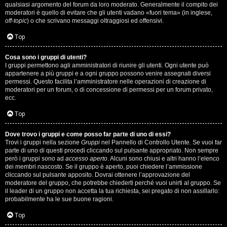
qualsiasi argomento del forum da loro moderato. Generalmente il compito dei
s
moderatori è quello di evitare che gli utenti vadano «fuori tema» (in inglese,
off-topic
) o che scrivano messaggi oltraggiosi ed offensivi.
i
Top
M
Cosa sono i gruppi di utenti?
u
I gruppi permettono agli amministratori di riunire gli utenti. Ogni utente può
appartenere a più gruppi e a ogni gruppo possono venire assegnati diversi
s
permessi. Questo facilita l’amministratore nelle operazioni di creazione di
moderatori per un forum, o di concessione di permessi per un forum privato,
i
ecc.
c
Top
a
Dove trovo i gruppi e come posso far parte di uno di essi?
Trovi i gruppi nella sezione
Gruppi
nel Pannello di Controllo Utente. Se vuoi far
l
parte di uno di questi procedi cliccando sul pulsante appropriato. Non sempre
però i gruppi sono ad
accesso aperto
. Alcuni sono chiusi e altri hanno l’elenco
i
dei membri nascosto. Se il gruppo è aperto, puoi chiedere l’ammissione
cliccando sul pulsante apposito. Dovrai ottenere l’approvazione del
.
moderatore del gruppo, che potrebbe chiederti perché vuoi unirti al gruppo. Se
il leader di un gruppo non accetta la tua richiesta, sei pregato di non assillarlo:
.
probabilmente ha le sue buone ragioni.
.
Top