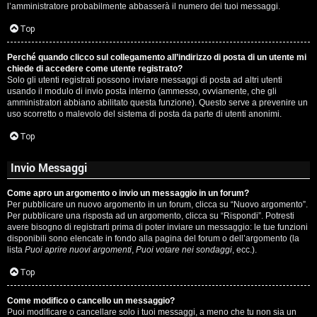
l’amministratore probabilmente abbasserà il numero dei tuoi messaggi.
P
Top
l
Perché quando clicco sul collegamento all’indirizzo di posta di un utente mi
a
chiede di accedere come utente registrato?
Solo gli utenti registrati possono inviare messaggi di posta ad altri utenti
n
usando il modulo di invio posta interno (ammesso, ovviamente, che gli
amministratori abbiano abilitato questa funzione). Questo serve a prevenire un
e
uso scorretto o malevolo del sistema di posta da parte di utenti anonimi.
t
Top
Invio Messaggi
P
Come apro un argomento o invio un messaggio in un forum?
e
Per pubblicare un nuovo argomento in un forum, clicca su “Nuovo argomento”.
Per pubblicare una risposta ad un argomento, clicca su “Rispondi”. Potresti
r
avere bisogno di registrarti prima di poter inviare un messaggio: le tue funzioni
disponibili sono elencate in fondo alla pagina del forum o dell’argomento (la
c
lista
Puoi aprire nuovi argomenti
,
Puoi votare nei sondaggi
, ecc.).
o
Top
r
Come modifico o cancello un messaggio?
Puoi modificare o cancellare solo i tuoi messaggi, a meno che tu non sia un