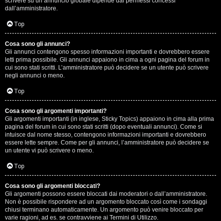
scrivere su un annuncio globale dipende dai permessi concessi
p
dall’amministratore.
i
Top
a
Cosa sono gli annunci?
Gli annunci contengono spesso informazioni importanti e dovrebbero essere
c
letti prima possibile. Gli annunci appaiono in cima a ogni pagina del forum in
cui sono stati scritti. L’amministratore può decidere se un utente può scrivere
e
negli annunci o meno.
e
Top
c
Cosa sono gli argomenti importanti?
Gli argomenti importanti (in inglese, Sticky Topics) appaiono in cima alla prima
o
pagina del forum in cui sono stati scritti (dopo eventuali annunci). Come si
intuisce dal nome stesso, contengono informazioni importanti e dovrebbero
s
essere lette sempre. Come per gli annunci, l’amministratore può decidere se
un utente vi può scrivere o meno.
a
Top
n
Cosa sono gli argomenti bloccati?
o
Gli argomenti possono essere bloccati dai moderatori o dall’amministratore.
Non è possibile rispondere ad un argomento bloccato così come i sondaggi
n
chiusi terminano automaticamente. Un argomento può venire bloccato per
varie ragioni, ad es. se contravviene ai Termini di Utilizzo.