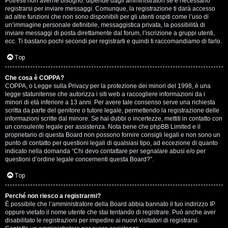
Potresti non averne bisogno: dipende dagli amministratori se è necessario
registrarsi per inviare messaggi. Comunque, la registrazione ti darà accesso
ad altre funzioni che non sono disponibili per gli utenti ospiti come l’uso di
un’immagine personale definibile, messaggistica privata, la possibilità di
inviare messaggi di posta direttamente dal forum, l’iscrizione a gruppi utenti,
ecc. Ti bastano pochi secondi per registrarti e quindi ti raccomandiamo di farlo.
Top
T
Che cosa è COPPA?
A
o
COPPA, o Legge sulla Privacy per la protezione dei minori del 1998, è una
legge statunitense che autorizza i siti web a raccogliere informazioni da i
r
p
minori di età inferiore a 13 anni. Per avere tale consenso serve una richiesta
scritta da parte del genitore o tutore legale, permettendo la registrazione delle
g
i
informazioni scritte dal minore. Se hai dubbi o incertezze, mettiti in contatto con
un consulente legale per assistenza. Nota bene che phpBB Limited e il
o
c
proprietario di questa Board non possono fornire consigli legali e non sono un
punto di contatto per questioni legali di qualsiasi tipo, ad eccezione di quanto
m
A
indicato nella domanda “Chi devo contattare per segnalare abusi e/o per
questioni d’ordine legale concernenti questa Board?”.
e
t
Top
n
t
Perché non riesco a registrarmi?
t
i
È possibile che l’amministratore della Board abbia bannato il tuo indirizzo IP
oppure vietato il nome utente che stai tentando di registrare. Può anche aver
i
v
disabilitato le registrazioni per impedire ai nuovi visitatori di registrarsi.