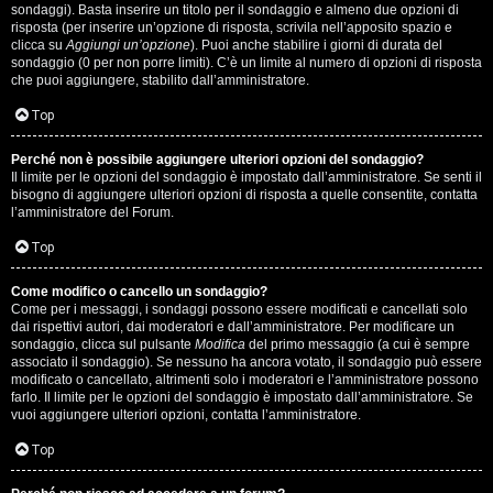
i
sondaggi). Basta inserire un titolo per il sondaggio e almeno due opzioni di
g
risposta (per inserire un’opzione di risposta, scrivila nell’apposito spazio e
clicca su
Aggiungi un’opzione
). Puoi anche stabilire i giorni di durata del
sondaggio (0 per non porre limiti). C’è un limite al numero di opzioni di risposta
i
che puoi aggiungere, stabilito dall’amministratore.
D
Top
'
Perché non è possibile aggiungere ulteriori opzioni del sondaggio?
A
Il limite per le opzioni del sondaggio è impostato dall’amministratore. Se senti il
bisogno di aggiungere ulteriori opzioni di risposta a quelle consentite, contatta
l’amministratore del Forum.
g
Top
o
s
Come modifico o cancello un sondaggio?
Come per i messaggi, i sondaggi possono essere modificati e cancellati solo
t
dai rispettivi autori, dai moderatori e dall’amministratore. Per modificare un
sondaggio, clicca sul pulsante
Modifica
del primo messaggio (a cui è sempre
associato il sondaggio). Se nessuno ha ancora votato, il sondaggio può essere
i
modificato o cancellato, altrimenti solo i moderatori e l’amministratore possono
farlo. Il limite per le opzioni del sondaggio è impostato dall’amministratore. Se
n
vuoi aggiungere ulteriori opzioni, contatta l’amministratore.
o
Top
.