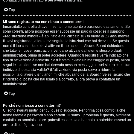
Contatta un amministratore per avere assistenza.
s
i
Top
e
G
Mi sono registrato ma non riesco a connettermi!
n
Innanzitutto controlla di aver inserito nome utente e password esattamente. Se
i
sono corretti, allora possono esser successe un paio di cose: se il supporto
z
«registrazione minore» è abilitato e hai cliccato su
Ho meno di 13 anni
mentre
g
ti stavi registrando, allora devi seguire le istruzioni che hai ricevuto. Se questo
non è il tuo caso, forse devi attivare il tuo account. Alcune Board richiedono
a
che tutte le nuove registrazioni vengano attivate dall’utente stesso o dagli
i
amministratori, prima di poter accedere. Quando ti registri ti verrà indicato che
r
tipo di attivazione è richiesta. Se ti è stato inviato un messaggio di posta, allora
D
segui le istruzioni; se non hai ricevuto nessun messaggio... sei sicuro che il tuo
i
indirizzo di posta sia valido? (L’attivazione via posta serve a ridurre la
'
possibilità di avere utenti anonimi che abusano della Board.) Se sei sicuro che
s
l’indirizzo di posta che hai usato sia corretto, allora prova a contattare un
A
amministratore.
p
g
Top
o
o
Perché non riesco a connettermi?
s
Ci sono svariati motivi per cui questo succede. Per prima cosa controlla che
s
nome utente e password siano corretti. Di solito il problema è questo, altrimenti
t
contatta un amministratore: potresti essere stato bannato o potrebbe esserci un
t
errore di configurazione.
a