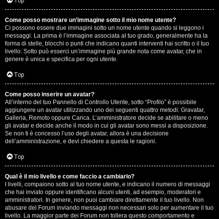
G
Top
i
Come posso mostrare un’immagine sotto il mio nome utente?
Ci possono essere due immagini sotto un nome utente quando si leggono i
g
messaggi. La prima è l’immagine associata al tuo grado, generalmente ha la
forma di stelle, blocchi o punti che indicano quanti interventi hai scritto o il tuo
i
livello. Sotto può esserci un’immagine più grande nota come avatar, che in
genere è unica e specifica per ogni utente.
D
Top
’
Come posso inserire un avatar?
A
All’interno del tuo Pannello di Controllo Utente, sotto “Profilo” è possibile
aggiungere un avatar utilizzando uno dei seguenti quattro metodi: Gravatar,
g
Galleria, Remoto oppure Carica. L’amministratore decide se abilitare o meno
gli avatar e decide anche il modo in cui gli avatar sono messi a disposizione.
o
Se non ti è concesso l’uso degli avatar, allora è una decisione
dell’amministrazione, e devi chiedere a questa le ragioni.
s
Top
t
Qual è il mio livello e come faccio a cambiarlo?
i
I livelli, compaiono sotto al tuo nome utente, e indicano il numero di messaggi
che hai inviato oppure identificano alcuni utenti, ad esempio, moderatori e
n
amministratori. In genere, non puoi cambiare direttamente il tuo livello. Non
abusare del Forum inviando messaggi non necessari solo per aumentare il tuo
o
livello. La maggior parte dei Forum non tollera questo comportamento e