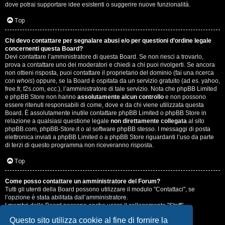
dove potrai supportare idee esistenti o suggerire nuove funzionalità.
Top
Chi devo contattare per segnalare abusi e/o per questioni d’ordine legale
concernenti questa Board?
Devi contattare l’amministratore di questa Board. Se non riesci a trovarlo,
prova a contattare uno dei moderatori e chiedi a chi puoi rivolgerti. Se ancora
non ottieni risposta, puoi contattare il proprietario del dominio (fai una ricerca
con
whois
) oppure, se la Board è ospitata da un servizio gratuito (ad es. yahoo,
free.fr, f2s.com, ecc.), l’amministratore di tale servizio. Nota che phpBB Limited
e phpBB Store non hanno
assolutamente alcun controllo
e non possono
essere ritenuti responsabili di come, dove e da chi viene utilizzata questa
Board. È assolutamente inutile contattare phpBB Limited o phpBB Store in
relazione a qualsiasi questione legale
non direttamente collegata
al sito
phpBB.com, phpBB-Store.it o al software phpBB stesso. I messaggi di posta
elettronica inviati a phpBB Limited o a phpBB Store riguardanti l’uso da parte
di terzi di questo programma non riceveranno risposta.
Top
Come posso contattare un amministratore del Forum?
Tutti gli utenti della Board possono utilizzare il modulo "Contattaci", se
l’opzione è stata abilitata dall’amministratore.
I membri della Board possono anche usare il collegamento "Staff".
Questo sito utilizza cookie al fine di fornire la
Top