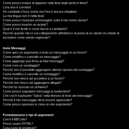
Come posso evitare di apparire nella lista degli utenti in linea?
L’ora non è corretta!
Ho cambiato il fuso orario ma l’ora è ancora sbagliata
La mia lingua non è nella lista!
Come posso mostrare un’immagine sotto il mio nome utente?
Come posso inserire un avatar?
Qual è il mio livello e come faccio a cambiarlo?
Perché quando clicco sul collegamento all’indirizzo di posta di un utente mi chiede di
accedere come utente registrato?
Invio Messaggi
Come apro un argomento o invio un messaggio in un forum?
Come modifico o cancello un messaggio?
Come aggiungo una firma ai miei messaggi?
Come creo un sondaggio?
Perché non è possibile aggiungere ulteriori opzioni del sondaggio?
Come modifico o cancello un sondaggio?
Perché non riesco ad accedere a un forum?
Perché non riesco ad aggiungere allegati?
Perché ho ricevuto un richiamo?
Come posso segnalare messaggi ai moderatori?
Che cos’è il pulsante “Salva” nella finestra di invio dei messaggi?
Perché il mio messaggio deve essere approvato?
Come posso spostare in cima un mio argomento?
Formattazione e tipi di argomenti
Cos’è il BBCode?
Posso usare l’HTML?
Cosa sono le emoticon?