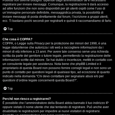
Potresti non averne bisogno: dipende dagli amministratori se è necessario
registrarsi per inviare messaggi. Comunque, la registrazione ti darà accesso
ad altre funzioni che non sono disponibili per gli utenti ospiti come l’uso di
un’immagine personale definibile, messaggistica privata, la possibilità di
inviare messaggi di posta direttamente dal forum, l’iscrizione a gruppi utenti,
ecc. Ti bastano pochi secondi per registrarti e quindi ti raccomandiamo di farlo.
Top
T
Che cosa è COPPA?
A
o
COPPA, o Legge sulla Privacy per la protezione dei minori del 1998, è una
legge statunitense che autorizza i siti web a raccogliere informazioni da i
r
p
minori di età inferiore a 13 anni. Per avere tale consenso serve una richiesta
scritta da parte del genitore o tutore legale, permettendo la registrazione delle
g
i
informazioni scritte dal minore. Se hai dubbi o incertezze, mettiti in contatto con
un consulente legale per assistenza. Nota bene che phpBB Limited e il
o
c
proprietario di questa Board non possono fornire consigli legali e non sono un
punto di contatto per questioni legali di qualsiasi tipo, ad eccezione di quanto
m
A
indicato nella domanda “Chi devo contattare per segnalare abusi e/o per
questioni d’ordine legale concernenti questa Board?”.
e
t
Top
n
t
Perché non riesco a registrarmi?
t
i
È possibile che l’amministratore della Board abbia bannato il tuo indirizzo IP
oppure vietato il nome utente che stai tentando di registrare. Può anche aver
i
v
disabilitato le registrazioni per impedire ai nuovi visitatori di registrarsi.