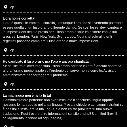
D
Q
Top
i
L’ora non è corretta!
g
L’ora è quasi sicuramente corretta, comunque l’ora che stai vedendo potrebbe
essere quella di un fuso orario differente dal tuo. Se così fosse, devi cambiare
i
le impostazioni del tuo profilo per il fuso orario e farlo coincidere con la tua
area, es. London, Paris, New York, Sydney, ecc. Nota che solo gli utenti
t
registrati possono cambiare il fuso orario e molte impostazioni.
a
Top
l
Ho cambiato il fuso orario ma l’ora è ancora sbagliata
Se sei sicuro di aver impostato il fuso orario corretto e l’ora è ancora scorretta,
S
allora l’orario memorizzato sull’orologio del server non è corretto. Avvisa un
amministratore per correggere il problema.
t
Top
o
La mia lingua non è nella lista!
r
L’amministratore potrebbe non aver installato il pacchetto lingua oppure
nessuno lo ha tradotto nella tua lingua. Prova a chiedere agli amministratori se
e
è possibile installare la tua lingua. Se non esiste puoi fare tu una nuova
traduzione. Puoi trovare altre informazioni sul sito di phpBB Limited (trovi il
:
collegamento in fondo ad ogni pagina).