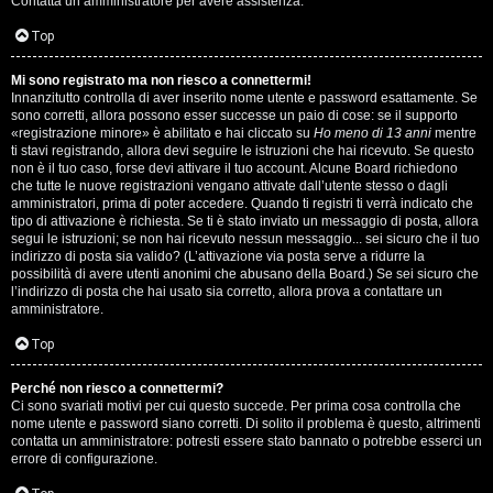
Contatta un amministratore per avere assistenza.
s
i
Top
e
G
Mi sono registrato ma non riesco a connettermi!
n
Innanzitutto controlla di aver inserito nome utente e password esattamente. Se
i
sono corretti, allora possono esser successe un paio di cose: se il supporto
z
«registrazione minore» è abilitato e hai cliccato su
Ho meno di 13 anni
mentre
g
ti stavi registrando, allora devi seguire le istruzioni che hai ricevuto. Se questo
non è il tuo caso, forse devi attivare il tuo account. Alcune Board richiedono
a
che tutte le nuove registrazioni vengano attivate dall’utente stesso o dagli
i
amministratori, prima di poter accedere. Quando ti registri ti verrà indicato che
r
tipo di attivazione è richiesta. Se ti è stato inviato un messaggio di posta, allora
D
segui le istruzioni; se non hai ricevuto nessun messaggio... sei sicuro che il tuo
i
indirizzo di posta sia valido? (L’attivazione via posta serve a ridurre la
'
possibilità di avere utenti anonimi che abusano della Board.) Se sei sicuro che
s
l’indirizzo di posta che hai usato sia corretto, allora prova a contattare un
A
amministratore.
p
g
Top
o
o
Perché non riesco a connettermi?
s
Ci sono svariati motivi per cui questo succede. Per prima cosa controlla che
s
nome utente e password siano corretti. Di solito il problema è questo, altrimenti
t
contatta un amministratore: potresti essere stato bannato o potrebbe esserci un
t
errore di configurazione.
a