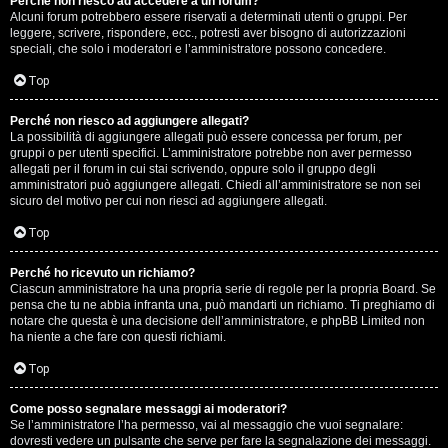
Perché non riesco ad accedere a un forum?
Alcuni forum potrebbero essere riservati a determinati utenti o gruppi. Per
.
leggere, scrivere, rispondere, ecc., potresti aver bisogno di autorizzazioni
speciali, che solo i moderatori e l’amministratore possono concedere.
.
Top
R
Perché non riesco ad aggiungere allegati?
e
La possibilità di aggiungere allegati può essere concessa per forum, per
gruppi o per utenti specifici. L’amministratore potrebbe non aver permesso
allegati per il forum in cui stai scrivendo, oppure solo il gruppo degli
s
amministratori può aggiungere allegati. Chiedi all’amministratore se non sei
sicuro del motivo per cui non riesci ad aggiungere allegati.
o
Top
c
o
Perché ho ricevuto un richiamo?
Ciascun amministratore ha una propria serie di regole per la propria Board. Se
pensa che tu ne abbia infranta una, può mandarti un richiamo. Ti preghiamo di
n
notare che questa è una decisione dell’amministratore, e phpBB Limited non
ha niente a che fare con questi richiami.
t
Top
i
S
Come posso segnalare messaggi ai moderatori?
Se l’amministratore l’ha permesso, vai al messaggio che vuoi segnalare:
dovresti vedere un pulsante che serve per fare la segnalazione dei messaggi.