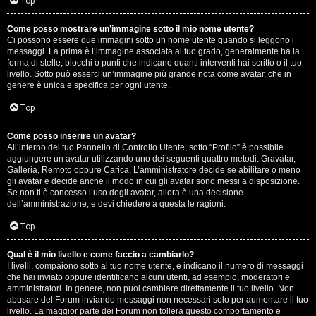
G
Top
i
Come posso mostrare un’immagine sotto il mio nome utente?
Ci possono essere due immagini sotto un nome utente quando si leggono i
g
messaggi. La prima è l’immagine associata al tuo grado, generalmente ha la
forma di stelle, blocchi o punti che indicano quanti interventi hai scritto o il tuo
i
livello. Sotto può esserci un’immagine più grande nota come avatar, che in
genere è unica e specifica per ogni utente.
D
Top
’
Come posso inserire un avatar?
A
All’interno del tuo Pannello di Controllo Utente, sotto “Profilo” è possibile
aggiungere un avatar utilizzando uno dei seguenti quattro metodi: Gravatar,
g
Galleria, Remoto oppure Carica. L’amministratore decide se abilitare o meno
gli avatar e decide anche il modo in cui gli avatar sono messi a disposizione.
o
Se non ti è concesso l’uso degli avatar, allora è una decisione
dell’amministrazione, e devi chiedere a questa le ragioni.
s
Top
t
Qual è il mio livello e come faccio a cambiarlo?
i
I livelli, compaiono sotto al tuo nome utente, e indicano il numero di messaggi
che hai inviato oppure identificano alcuni utenti, ad esempio, moderatori e
n
amministratori. In genere, non puoi cambiare direttamente il tuo livello. Non
abusare del Forum inviando messaggi non necessari solo per aumentare il tuo
o
livello. La maggior parte dei Forum non tollera questo comportamento e