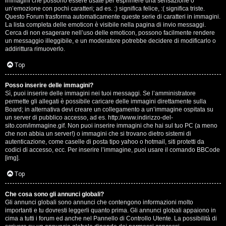
e
immagini che possono essere usate per esprimere una sensazione o
un’emozione con pochi caratteri; ad es. :) significa felice, :( significa triste.
s
Questo Forum trasforma automaticamente queste serie di caratteri in immagini.
La lista completa delle emoticon è visibile nella pagina di invio messaggi.
Cerca di non esagerare nell’uso delle emoticon, possono facilmente rendere
s
un messaggio illeggibile, e un moderatore potrebbe decidere di modificarlo o
addirittura rimuoverlo.
i
Top
o
n
Posso inserire delle immagini?
Sì, puoi inserire delle immagini nei tuoi messaggi. Se l’amministratore
permette gli allegati è possibile caricare delle immagini direttamente sulla
i
Board; in alternativa devi creare un collegamento a un’immagine ospitata su
un server di pubblico accesso, ad es. http://www.indirizzo-del-
sito.com/immagine.gif. Non puoi inserire immagini che hai sul tuo PC (a meno
C
che non abbia un server!) o immagini che si trovano dietro sistemi di
autenticazione, come caselle di posta tipo yahoo o hotmail, siti protetti da
o
codici di accesso, ecc. Per inserire l’immagine, puoi usare il comando BBCode
[img].
s
Top
a
Che cosa sono gli annunci globali?
c
Gli annunci globali sono annunci che contengono informazioni molto
importanti e tu dovresti leggerli quanto prima. Gli annunci globali appaiono in
i
cima a tutti i forum ed anche nel Pannello di Controllo Utente. La possibilità di