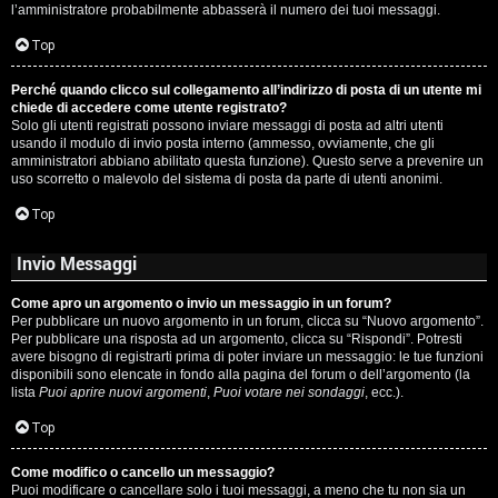
l’amministratore probabilmente abbasserà il numero dei tuoi messaggi.
P
Top
l
Perché quando clicco sul collegamento all’indirizzo di posta di un utente mi
a
chiede di accedere come utente registrato?
Solo gli utenti registrati possono inviare messaggi di posta ad altri utenti
n
usando il modulo di invio posta interno (ammesso, ovviamente, che gli
amministratori abbiano abilitato questa funzione). Questo serve a prevenire un
e
uso scorretto o malevolo del sistema di posta da parte di utenti anonimi.
t
Top
Invio Messaggi
P
Come apro un argomento o invio un messaggio in un forum?
e
Per pubblicare un nuovo argomento in un forum, clicca su “Nuovo argomento”.
Per pubblicare una risposta ad un argomento, clicca su “Rispondi”. Potresti
r
avere bisogno di registrarti prima di poter inviare un messaggio: le tue funzioni
disponibili sono elencate in fondo alla pagina del forum o dell’argomento (la
c
lista
Puoi aprire nuovi argomenti
,
Puoi votare nei sondaggi
, ecc.).
o
Top
r
Come modifico o cancello un messaggio?
Puoi modificare o cancellare solo i tuoi messaggi, a meno che tu non sia un