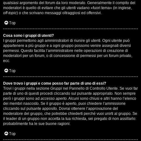
qualsiasi argomento del forum da loro moderato. Generalmente il compito dei
s
moderatori è quello di evitare che gli utenti vadano «fuori tema» (in inglese,
off-topic
) o che scrivano messaggi oltraggiosi ed offensivi.
i
Top
M
Cosa sono i gruppi di utenti?
u
I gruppi permettono agli amministratori di riunire gli utenti. Ogni utente può
appartenere a più gruppi e a ogni gruppo possono venire assegnati diversi
s
permessi. Questo facilita l’amministratore nelle operazioni di creazione di
moderatori per un forum, o di concessione di permessi per un forum privato,
i
ecc.
c
Top
a
Dove trovo i gruppi e come posso far parte di uno di essi?
Trovi i gruppi nella sezione
Gruppi
nel Pannello di Controllo Utente. Se vuoi far
l
parte di uno di questi procedi cliccando sul pulsante appropriato. Non sempre
però i gruppi sono ad
accesso aperto
. Alcuni sono chiusi e altri hanno l’elenco
i
dei membri nascosto. Se il gruppo è aperto, puoi chiedere l’ammissione
cliccando sul pulsante apposito. Dovrai ottenere l’approvazione del
.
moderatore del gruppo, che potrebbe chiederti perché vuoi unirti al gruppo. Se
il leader di un gruppo non accetta la tua richiesta, sei pregato di non assillarlo:
.
probabilmente ha le sue buone ragioni.
.
Top