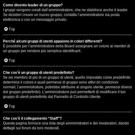
Come divento leader di un gruppo?
D
I gruppi vengono creati dall’amministratore, che ne stabilisce anche il leader.
Se desideri creare un nuovo gruppo, contatta l’amministratore via posta
i
elettronica o con un messaggio privato.
t
Top
u
Perché alcuni gruppi di utenti appaiono in colori differenti?
È possibile per l’amministratore della Board assegnare un colore ai membri di
t
un gruppo per rendere più semplice identificarli.
t
Top
o
Che cos’è un gruppo di utenti predefinito?
Se sei membro di più di un gruppo di utenti, quello impostato come predefinito
u
determina il colore e quali permessi di gruppo sono attivi (in condizioni
normali; l’amministratore, potrebbe attribuire al singolo utente, permessi diversi
n
dal gruppo predefinito). L’amministratore può permetterti di modificare il tuo
gruppo di utenti predefinito dal Pannello di Controllo Utente.
p
Top
ò
Che cos’è il collegamento “Staff”?
Questa pagina fornisce una lista degli amministratori e dei moderatori, dando
dettagli sui forum da loro moderati.