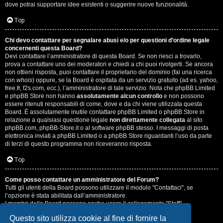
dove potrai supportare idee esistenti o suggerire nuove funzionalità.
Top
Chi devo contattare per segnalare abusi e/o per questioni d’ordine legale
concernenti questa Board?
Devi contattare l’amministratore di questa Board. Se non riesci a trovarlo,
prova a contattare uno dei moderatori e chiedi a chi puoi rivolgerti. Se ancora
non ottieni risposta, puoi contattare il proprietario del dominio (fai una ricerca
con
whois
) oppure, se la Board è ospitata da un servizio gratuito (ad es. yahoo,
free.fr, f2s.com, ecc.), l’amministratore di tale servizio. Nota che phpBB Limited
e phpBB Store non hanno
assolutamente alcun controllo
e non possono
essere ritenuti responsabili di come, dove e da chi viene utilizzata questa
Board. È assolutamente inutile contattare phpBB Limited o phpBB Store in
relazione a qualsiasi questione legale
non direttamente collegata
al sito
phpBB.com, phpBB-Store.it o al software phpBB stesso. I messaggi di posta
elettronica inviati a phpBB Limited o a phpBB Store riguardanti l’uso da parte
di terzi di questo programma non riceveranno risposta.
Top
Come posso contattare un amministratore del Forum?
Tutti gli utenti della Board possono utilizzare il modulo "Contattaci", se
l’opzione è stata abilitata dall’amministratore.
I membri della Board possono anche usare il collegamento "Staff".
Questo sito utilizza cookie al fine di fornire la
Top