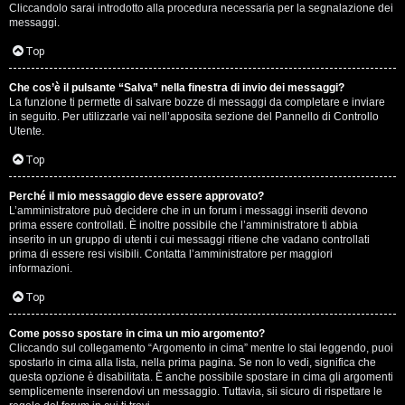
e
Cliccandolo sarai introdotto alla procedura necessaria per la segnalazione dei
messaggi.
r
Top
a
t
Che cos’è il pulsante “Salva” nella finestra di invio dei messaggi?
La funzione ti permette di salvare bozze di messaggi da completare e inviare
in seguito. Per utilizzarle vai nell’apposita sezione del Pannello di Controllo
e
Utente.
c
Top
o
Perché il mio messaggio deve essere approvato?
n
L’amministratore può decidere che in un forum i messaggi inseriti devono
prima essere controllati. È inoltre possibile che l’amministratore ti abbia
inserito in un gruppo di utenti i cui messaggi ritiene che vadano controllati
G
prima di essere resi visibili. Contatta l’amministratore per maggiori
informazioni.
i
Top
g
i
Come posso spostare in cima un mio argomento?
Cliccando sul collegamento “Argomento in cima” mentre lo stai leggendo, puoi
spostarlo in cima alla lista, nella prima pagina. Se non lo vedi, significa che
D
questa opzione è disabilitata. È anche possibile spostare in cima gli argomenti
semplicemente inserendovi un messaggio. Tuttavia, sii sicuro di rispettare le
'