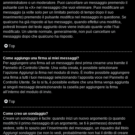
s
amministratore o un moderatore. Puoi cancellare un messaggio premendo il
pulsante con la «X» nel messaggio che vuoi eliminare. Puoi modificare un
i
messaggio (a volte solo per un limitato periodo di tempo dopo il suo
inserimento) premendo il pulsante
modifica
nel messaggio in questione. Se
M
qualcuno ha già risposto al tuo messaggio, quando effettui una modifica,
potresti trovare del testo aggiunto dove viene indicato quante volte l’hai
u
modificato. Un utente normale, generalmente, non può cancellare un
messaggio dopo che qualcuno ha risposto.
s
Top
i
Come aggiungo una firma ai miei messaggi?
c
Per aggiungere una firma ad un messaggio devi prima crearne una tramite il
Pannello di Controllo Utente. Una volta creata, è possibile selezionare
a
l’opzione
Aggiungi la firma
nel modulo di invio. È inoltre possibile aggiungere
una firma a tutti i tuoi messaggi selezionando l’apposita voce nel Pannello di
l
Controllo Utente. Se lo si fa, è possibile evitare che una firma venga aggiunta
ai singoli messaggi deselezionando la casella per aggiungere la firma
i
all’interno del modulo di invio.
d
Top
i
Come creo un sondaggio?
Creare un sondaggio è facile: quando inizi un nuovo argomento (o quando
G
modifichi il primo messaggio di un argomento, se ti è permesso) dovresti
vedere, sotto lo spazio per l’inserimento del messaggio, un riquadro dal titolo
Aggiungi sondaggio
(se non lo vedi, probabilmente non hai il diritto di creare