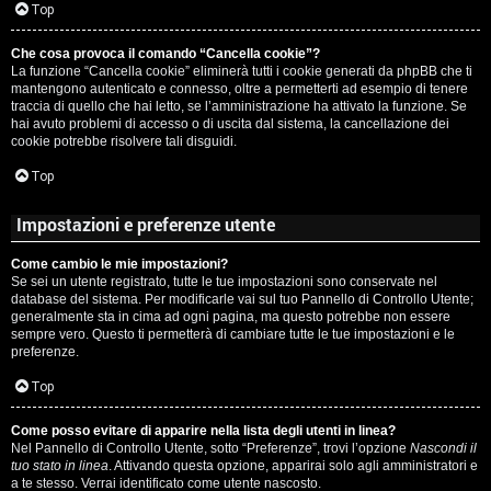
c
Top
i
a
Che cosa provoca il comando “Cancella cookie”?
v
La funzione “Cancella cookie” eliminerà tutti i cookie generati da phpBB che ti
:
mantengono autenticato e connesso, oltre a permetterti ad esempio di tenere
i
traccia di quello che hai letto, se l’amministrazione ha attivato la funzione. Se
C
hai avuto problemi di accesso o di uscita dal sistema, la cancellazione dei
cookie potrebbe risolvere tali disguidi.
D
Top
C
/
Impostazioni e preferenze utente
e
V
Come cambio le mie impostazioni?
r
i
Se sei un utente registrato, tutte le tue impostazioni sono conservate nel
database del sistema. Per modificarle vai sul tuo Pannello di Controllo Utente;
c
n
generalmente sta in cima ad ogni pagina, ma questo potrebbe non essere
sempre vero. Questo ti permetterà di cambiare tutte le tue impostazioni e le
a
i
preferenze.
l
Top
i
Come posso evitare di apparire nella lista degli utenti in linea?
F
Nel Pannello di Controllo Utente, sotto “Preferenze”, trovi l’opzione
Nascondi il
/
tuo stato in linea
. Attivando questa opzione, apparirai solo agli amministratori e
A
a te stesso. Verrai identificato come utente nascosto.