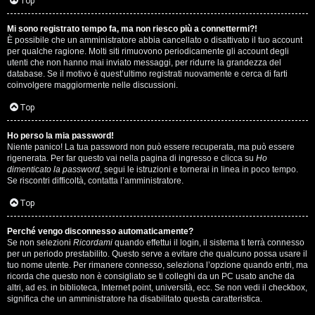
i
Top
n
Mi sono registrato tempo fa, ma non riesco più a connettermi?!
È possibile che un amministratore abbia cancellato o disattivato il tuo account
A
o
per qualche ragione. Molti siti rimuovono periodicamente gli account degli
utenti che non hanno mai inviato messaggi, per ridurre la grandezza del
r
i
database. Se il motivo è quest’ultimo registrati nuovamente e cerca di farti
coinvolgere maggiormente nelle discussioni.
g
n
Top
o
T
Ho perso la mia password!
m
o
Niente panico! La tua password non può essere recuperata, ma può essere
rigenerata. Per far questo vai nella pagina di ingresso e clicca su
Ho
e
u
dimenticato la password
, segui le istruzioni e tornerai in linea in poco tempo.
Se riscontri difficoltà, contatta l’amministratore.
n
r
Top
t
M
Perché vengo disconnesso automaticamente?
i
Se non selezioni
Ricordami
quando effettui il login, il sistema ti terrà connesso
u
per un periodo prestabilito. Questo serve a evitare che qualcuno possa usare il
a
tuo nome utente. Per rimanere connesso, seleziona l’opzione quando entri, ma
s
ricorda che questo non è consigliato se ti colleghi da un PC usato anche da
t
altri, ad es. in biblioteca, Internet point, università, ecc. Se non vedi il checkbox,
i
significa che un amministratore ha disabilitato questa caratteristica.
t