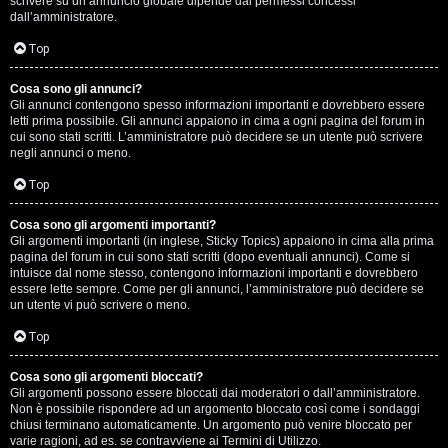
scrivere su un annuncio globale dipende dai permessi concessi
p
dall’amministratore.
i
Top
a
Cosa sono gli annunci?
Gli annunci contengono spesso informazioni importanti e dovrebbero essere
c
letti prima possibile. Gli annunci appaiono in cima a ogni pagina del forum in
cui sono stati scritti. L’amministratore può decidere se un utente può scrivere
e
negli annunci o meno.
e
Top
c
Cosa sono gli argomenti importanti?
Gli argomenti importanti (in inglese, Sticky Topics) appaiono in cima alla prima
o
pagina del forum in cui sono stati scritti (dopo eventuali annunci). Come si
intuisce dal nome stesso, contengono informazioni importanti e dovrebbero
s
essere lette sempre. Come per gli annunci, l’amministratore può decidere se
un utente vi può scrivere o meno.
a
Top
n
Cosa sono gli argomenti bloccati?
o
Gli argomenti possono essere bloccati dai moderatori o dall’amministratore.
Non è possibile rispondere ad un argomento bloccato così come i sondaggi
n
chiusi terminano automaticamente. Un argomento può venire bloccato per
varie ragioni, ad es. se contravviene ai Termini di Utilizzo.