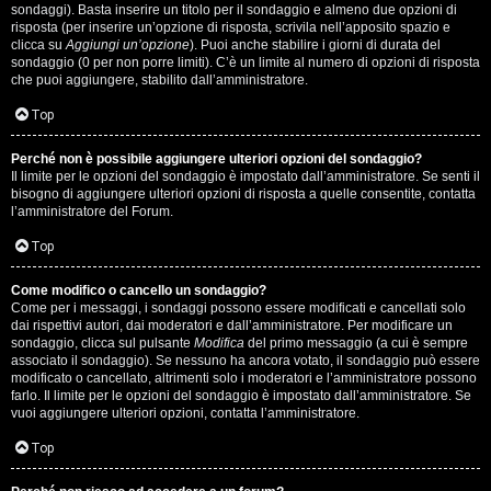
i
sondaggi). Basta inserire un titolo per il sondaggio e almeno due opzioni di
g
risposta (per inserire un’opzione di risposta, scrivila nell’apposito spazio e
clicca su
Aggiungi un’opzione
). Puoi anche stabilire i giorni di durata del
sondaggio (0 per non porre limiti). C’è un limite al numero di opzioni di risposta
i
che puoi aggiungere, stabilito dall’amministratore.
D
Top
'
Perché non è possibile aggiungere ulteriori opzioni del sondaggio?
A
Il limite per le opzioni del sondaggio è impostato dall’amministratore. Se senti il
bisogno di aggiungere ulteriori opzioni di risposta a quelle consentite, contatta
l’amministratore del Forum.
g
Top
o
s
Come modifico o cancello un sondaggio?
Come per i messaggi, i sondaggi possono essere modificati e cancellati solo
t
dai rispettivi autori, dai moderatori e dall’amministratore. Per modificare un
sondaggio, clicca sul pulsante
Modifica
del primo messaggio (a cui è sempre
associato il sondaggio). Se nessuno ha ancora votato, il sondaggio può essere
i
modificato o cancellato, altrimenti solo i moderatori e l’amministratore possono
farlo. Il limite per le opzioni del sondaggio è impostato dall’amministratore. Se
n
vuoi aggiungere ulteriori opzioni, contatta l’amministratore.
o
Top
.