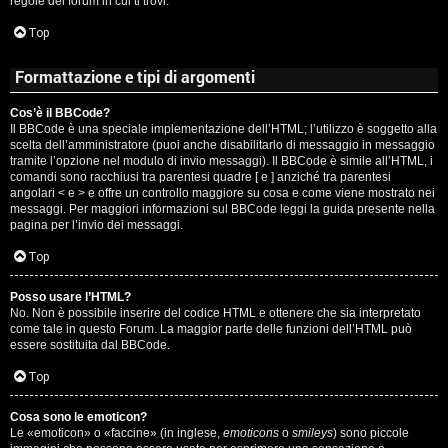
regole del forum in cui ti trovi.
A
Top
g
Formattazione e tipi di argomenti
o
Cos’è il BBCode?
s
Il BBCode è una speciale implementazione dell’HTML; l’utilizzo è soggetto alla
scelta dell’amministratore (puoi anche disabilitarlo di messaggio in messaggio
t
tramite l’opzione nel modulo di invio messaggi). Il BBCode è simile all’HTML, i
comandi sono racchiusi tra parentesi quadre [ e ] anziché tra parentesi
i
angolari < e > e offre un controllo maggiore su cosa e come viene mostrato nei
messaggi. Per maggiori informazioni sul BBCode leggi la guida presente nella
pagina per l’invio dei messaggi.
n
Top
o
Posso usare l’HTML?
R
No. Non è possibile inserire del codice HTML e ottenere che sia interpretato
come tale in questo Forum. La maggior parte delle funzioni dell’HTML può
i
essere sostituita dal BBCode.
Top
f
l
Cosa sono le emoticon?
Le «emoticon» o «faccine» (in inglese,
emoticons
o
smileys
) sono piccole