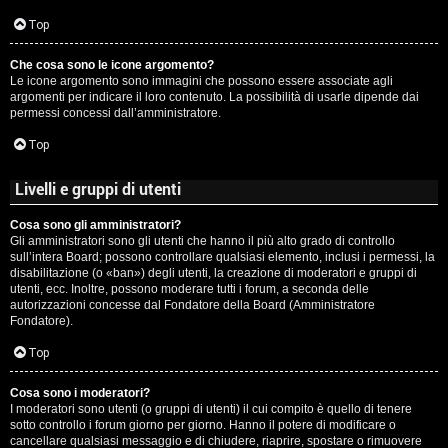
c
Top
i
Che cosa sono le icone argomento?
p
Le icone argomento sono immagini che possono essere associate agli
argomenti per indicare il loro contenuto. La possibilità di usarle dipende dai
i
permessi concessi dall’amministratore.
a
Top
c
Livelli e gruppi di utenti
e
Cosa sono gli amministratori?
Gli amministratori sono gli utenti che hanno il più alto grado di controllo
P
sull’intera Board; possono controllare qualsiasi elemento, inclusi i permessi, la
disabilitazione (o «ban») degli utenti, la creazione di moderatori e gruppi di
utenti, ecc. Inoltre, possono moderare tutti i forum, a seconda delle
e
autorizzazioni concesse dal Fondatore della Board (Amministratore
Fondatore).
r
Top
c
o
Cosa sono i moderatori?
I moderatori sono utenti (o gruppi di utenti) il cui compito è quello di tenere
sotto controllo i forum giorno per giorno. Hanno il potere di modificare o
r
cancellare qualsiasi messaggio e di chiudere, riaprire, spostare o rimuovere