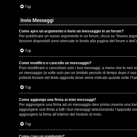
t
Top
i
Invio Messaggi
n
o
Come apro un argomento o invio un messaggio in un forum?
Per pubblicare un nuovo argomento in un forum, clicca su “Nuovo argomen
P
funzioni disponibili sono elencate in fondo alla pagina del forum o dell
Top
l
a
Come modifico o cancello un messaggio?
Puoi modificare o cancellare solo i tuoi messaggi, a meno che tu non 
n
un messaggio (a volte solo per un limitato periodo di tempo dopo il su
potresti trovare del testo aggiunto dove viene indicato quante volte l
e
Top
t
Come aggiungo una firma ai miei messaggi?
Per aggiungere una firma ad un messaggio devi prima crearne una tramit
P
aggiungere una firma a tutti i tuoi messaggi selezionando l’apposita vo
aggiungere la firma all’interno del modulo di invio.
e
Top
r
Come creo un sondaggio?