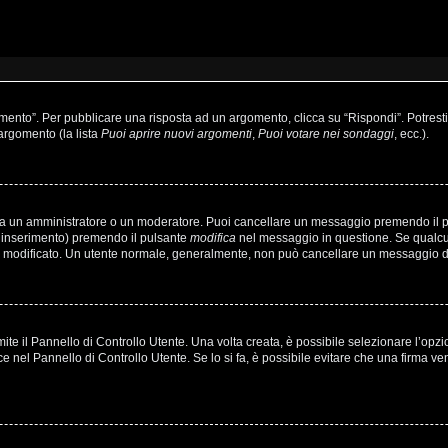
to”. Per pubblicare una risposta ad un argomento, clicca su “Rispondi”. Potresti a
’argomento (la lista
Puoi aprire nuovi argomenti
,
Puoi votare nei sondaggi
, ecc.).
sia un amministratore o un moderatore. Puoi cancellare un messaggio premendo il 
o inserimento) premendo il pulsante
modifica
nel messaggio in questione. Se qualcun
’hai modificato. Un utente normale, generalmente, non può cancellare un messaggio
e il Pannello di Controllo Utente. Una volta creata, è possibile selezionare l’opz
ce nel Pannello di Controllo Utente. Se lo si fa, è possibile evitare che una firma 