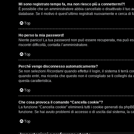
Mi sono registrato tempo fa, ma non riesco più a connettermi?!
i
u
È possibile che un amministratore abbia cancellato o disattivato il tuo
database. Se il motivo è quest’ultimo registrati nuovamente e cerca di 
s
s
Top
p
i
o
c
Ho perso la mia password!
Niente panico! La tua password non può essere recuperata, ma può esser
riscontri difficoltà, contatta l’amministratore.
s
a
Top
t
:
a
C
Perché vengo disconnesso automaticamente?
Se non selezioni
Ricordami
quando effettui il login, il sistema ti terr
D
quando entri, ma ricorda che questo non è consigliato se ti colleghi da u
questa caratteristica.
/
Top
A
V
r
Che cosa provoca il comando “Cancella cookie”?
i
La funzione “Cancella cookie” eliminerà tutti i cookie generati da phpBB
g
funzione. Se hai avuto problemi di accesso o di uscita dal sistema, la ca
n
o
Top
i