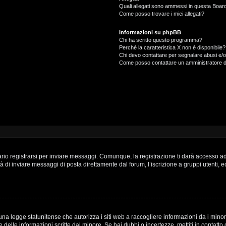
Quali allegati sono ammessi in questa Boar
Come posso trovare i miei allegati?
Informazioni su phpBB
Chi ha scritto questo programma?
Perché la caratteristica X non è disponibile?
Chi devo contattare per segnalare abusi e/o
Come posso contattare un amministratore 
o registrarsi per inviare messaggi. Comunque, la registrazione ti darà accesso ad a
à di inviare messaggi di posta direttamente dal forum, l’iscrizione a gruppi utenti, 
a legge statunitense che autorizza i siti web a raccogliere informazioni da i minori
one delle informazioni scritte dal minore. Se hai dubbi o incertezze, mettiti in cont