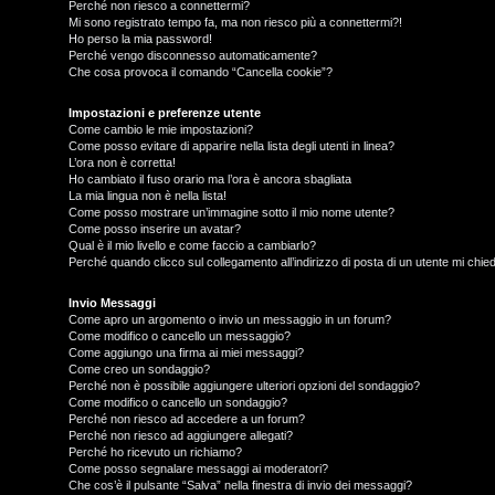
Perché non riesco a connettermi?
Mi sono registrato tempo fa, ma non riesco più a connettermi?!
Ho perso la mia password!
Perché vengo disconnesso automaticamente?
Che cosa provoca il comando “Cancella cookie”?
Impostazioni e preferenze utente
Come cambio le mie impostazioni?
Come posso evitare di apparire nella lista degli utenti in linea?
L’ora non è corretta!
Ho cambiato il fuso orario ma l’ora è ancora sbagliata
La mia lingua non è nella lista!
Come posso mostrare un’immagine sotto il mio nome utente?
Come posso inserire un avatar?
Qual è il mio livello e come faccio a cambiarlo?
Perché quando clicco sul collegamento all’indirizzo di posta di un utente mi chi
T
L
o
Invio Messaggi
Come apro un argomento o invio un messaggio in un forum?
Come modifico o cancello un messaggio?
o
p
Come aggiungo una firma ai miei messaggi?
Come creo un sondaggio?
g
i
Perché non è possibile aggiungere ulteriori opzioni del sondaggio?
Come modifico o cancello un sondaggio?
i
c
Perché non riesco ad accedere a un forum?
Perché non riesco ad aggiungere allegati?
n
A
Perché ho ricevuto un richiamo?
Come posso segnalare messaggi ai moderatori?
Che cos’è il pulsante “Salva” nella finestra di invio dei messaggi?