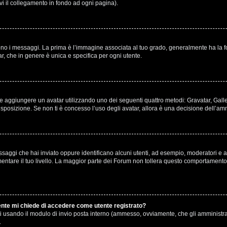
ovi il collegamento in fondo ad ogni pagina).
 messaggi. La prima è l’immagine associata al tuo grado, generalmente ha la forma 
r, che in genere è unica e specifica per ogni utente.
ibile aggiungere un avatar utilizzando uno dei seguenti quattro metodi: Gravatar, Gal
sposizione. Se non ti è concesso l’uso degli avatar, allora è una decisione dell’amm
ssaggi che hai inviato oppure identificano alcuni utenti, ad esempio, moderatori e am
are il tuo livello. La maggior parte dei Forum non tollera questo comportamento 
tente mi chiede di accedere come utente registrato?
enti usando il modulo di invio posta interno (ammesso, ovviamente, che gli amministr
.