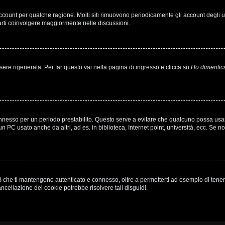
 account per qualche ragione. Molti siti rimuovono periodicamente gli account degli
farti coinvolgere maggiormente nelle discussioni.
e rigenerata. Per far questo vai nella pagina di ingresso e clicca su
Ho dimentic
à connesso per un periodo prestabilito. Questo serve a evitare che qualcuno possa u
n PC usato anche da altri, ad es. in biblioteca, Internet point, università, ecc. Se n
 che ti mantengono autenticato e connesso, oltre a permetterti ad esempio di tenere t
ncellazione dei cookie potrebbe risolvere tali disguidi.