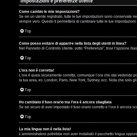
m
Impostazioni e preferenze utente
l
e
Come cambio le mie impostazioni?
i
Se sei un utente registrato, tutte le tue impostazioni sono conservate 
n
sempre vero. Questo ti permetterà di cambiare tutte le tue impostazioni 
/
t
Top
D
i
Come posso evitare di apparire nella lista degli utenti in linea?
i
Nel Pannello di Controllo Utente, sotto “Preferenze”, trovi l’opzione
Nasc
a
g
Top
t
i
t
L’ora non è corretta!
L’ora è quasi sicuramente corretta, comunque l’ora che stai vedendo potre
t
la tua area, es. London, Paris, New York, Sydney, ecc. Nota che solo gli 
i
a
Top
v
l
i
Ho cambiato il fuso orario ma l’ora è ancora sbagliata
S
Se sei sicuro di aver impostato il fuso orario corretto e l’ora è ancora s
Top
t
C
o
La mia lingua non è nella lista!
L’amministratore potrebbe non aver installato il pacchetto lingua oppure