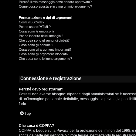
t
Perché il mio messaggio deve essere approvato?
Come posso spostare in cima un mio argomento?
t
I
Formattazione e tipi di argomenti
i
Cos’è il BBCode?
s
Posso usare l’HTML?
v
Cosa sono le emoticon?
c
Posso inserire delle immagini?
i
Che cosa sono gli annunci globali?
r
Cosa sono gli annunci?
Cosa sono gli argomenti importanti?
Cosa sono gli argomenti bloccati?
i
G
Che cosa sono le icone argomento?
v
i
i
g
Connessione e registrazione
t
i
Perché devo registrarmi?
Potresti non averne bisogno: dipende dagli amministratori se è necessari
i
D
di un’immagine personale definibile, messaggistica privata, la possibilit
farlo.
'
Top
A
A
Che cosa è COPPA?
g
COPPA, o Legge sulla Privacy per la protezione dei minori del 1998, è un
r
scritta da parte del genitore o tutore legale, permettendo la registrazi