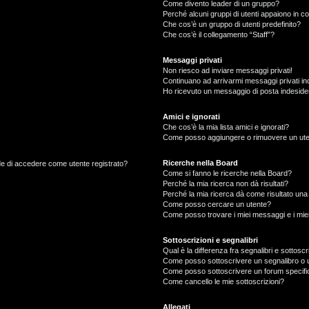
Come divento leader di un gruppo?
Perché alcuni gruppi di utenti appaiono in col
Che cos’è un gruppo di utenti predefinito?
Che cos’è il collegamento “Staff”?
Messaggi privati
Non riesco ad inviare messaggi privati!
Continuano ad arrivarmi messaggi privati ind
Ho ricevuto un messaggio di posta indeside
Amici e ignorati
Che cos’è la mia lista amici e ignorati?
Come posso aggiungere o rimuovere un utente
Ricerche nella Board
ede di accedere come utente registrato?
Come si fanno le ricerche nella Board?
Perché la mia ricerca non dà risultati?
Perché la mia ricerca dà come risultato un
Come posso cercare un utente?
Come posso trovare i miei messaggi e i mie
Sottoscrizioni e segnalibri
Qual è la differenza fra segnalibri e sottoscr
Come posso sottoscrivere un segnalibro o 
Come posso sottoscrivere un forum specifi
Come cancello le mie sottoscrizioni?
Allegati