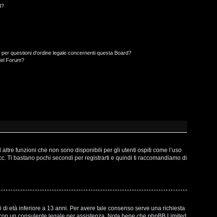
d?
 per questioni d’ordine legale concernenti questa Board?
del Forum?
ltre funzioni che non sono disponibili per gli utenti ospiti come l’uso
ecc. Ti bastano pochi secondi per registrarti e quindi ti raccomandiamo di
 di età inferiore a 13 anni. Per avere tale consenso serve una richiesta
atto con un consulente legale per assistenza. Nota bene che phpBB Limited