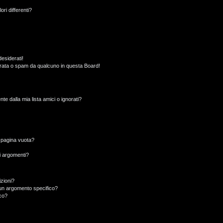
ori differenti?
esiderati!
rata o spam da qualcuno in questa Board!
 dalla mia lista amici o ignorati?
a pagina vuota?
i argomenti?
izioni?
un argomento specifico?
co?