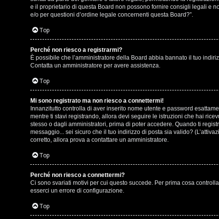
o
e il proprietario di questa Board non possono fornire consigli legali e 
g
e/o per questioni d’ordine legale concernenti questa Board?”.
s
o
Top
t
m
Perché non riesco a registrarmi?
i
È possibile che l’amministratore della Board abbia bannato il tuo indirizz
e
Contatta un amministratore per avere assistenza.
n
n
Top
o
t
Mi sono registrato ma non riesco a connettermi!
i
Innanzitutto controlla di aver inserito nome utente e password esattamen
i
mentre ti stavi registrando, allora devi seguire le istruzioni che hai ric
n
stesso o dagli amministratori, prima di poter accedere. Quando ti registri 
s
messaggio... sei sicuro che il tuo indirizzo di posta sia valido? (L’attiv
T
corretto, allora prova a contattare un amministratore.
e
o
Top
n
u
Perché non riesco a connettermi?
z
Ci sono svariati motivi per cui questo succede. Per prima cosa controlla
r
esserci un errore di configurazione.
a
Top
r
M