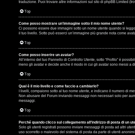
e
r
traduzione. Puoi trovare altre informazioni sul sito di phpBB Limited (tr
r
e
Top
c
:
Come posso mostrare un’immagine sotto il mio nome utente?
Ci possono essere due immagini sotto un nome utente quando si leggono i
a
G
il tuo livello. Sotto può esserci un’immagine più grande nota come avata
i
Top
g
Come posso inserire un avatar?
F
All’interno del tuo Pannello di Controllo Utente, sotto “Profilo” è poss
i
meno gli avatar e decide anche il modo in cui gli avatar sono messi a di
A
D
Top
Q
’
Qual è il mio livello e come faccio a cambiarlo?
I livelli, compaiono sotto al tuo nome utente, e indicano il numero di me
A
Non abusare del Forum inviando messaggi non necessari solo per aument
messaggi.
g
Top
o
Perché quando clicco sul collegamento all’indirizzo di posta di un u
s
Solo gli utenti registrati possono inviare messaggi di posta ad altri ut
uso scorretto o malevolo del sistema di posta da parte di utenti anonimi