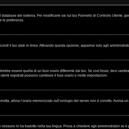
nel database del sistema. Per modificarle vai sul tuo Pannello di Controllo Utente;
e le preferenze.
ondi il tuo stato in linea
. Attivando questa opzione, apparirai solo agli amministrato
bbe essere quella di un fuso orario differente dal tuo. Se così fosse, devi cambiare 
utenti registrati possono cambiare il fuso orario e molte impostazioni.
corretta, allora l’orario memorizzato sull’orologio del server non è corretto. Avvisa 
 nessuno lo ha tradotto nella tua lingua. Prova a chiedere agli amministratori se è p