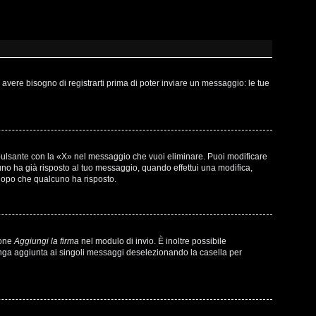
vere bisogno di registrarti prima di poter inviare un messaggio: le tue
pulsante con la «X» nel messaggio che vuoi eliminare. Puoi modificare
o ha già risposto al tuo messaggio, quando effettui una modifica,
 dopo che qualcuno ha risposto.
ione
Aggiungi la firma
nel modulo di invio. È inoltre possibile
venga aggiunta ai singoli messaggi deselezionando la casella per