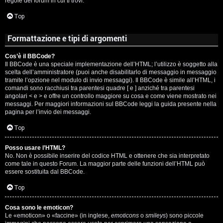
regole del forum in cui ti trovi.
A
Top
g
Formattazione e tipi di argomenti
o
Cos’è il BBCode?
s
Il BBCode è una speciale implementazione dell’HTML; l’utilizzo è soggetto alla
scelta dell’amministratore (puoi anche disabilitarlo di messaggio in messaggio
t
tramite l’opzione nel modulo di invio messaggi). Il BBCode è simile all’HTML, i
comandi sono racchiusi tra parentesi quadre [ e ] anziché tra parentesi
i
angolari < e > e offre un controllo maggiore su cosa e come viene mostrato nei
messaggi. Per maggiori informazioni sul BBCode leggi la guida presente nella
pagina per l’invio dei messaggi.
n
Top
o
Posso usare l’HTML?
R
No. Non è possibile inserire del codice HTML e ottenere che sia interpretato
come tale in questo Forum. La maggior parte delle funzioni dell’HTML può
i
essere sostituita dal BBCode.
Top
f
l
Cosa sono le emoticon?
Le «emoticon» o «faccine» (in inglese,
emoticons
o
smileys
) sono piccole