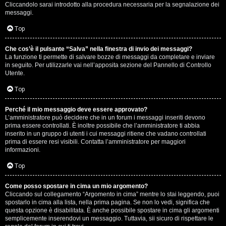
e
Cliccandolo sarai introdotto alla procedura necessaria per la segnalazione dei
messaggi.
r
Top
a
t
Che cos’è il pulsante “Salva” nella finestra di invio dei messaggi?
La funzione ti permette di salvare bozze di messaggi da completare e inviare
in seguito. Per utilizzarle vai nell’apposita sezione del Pannello di Controllo
e
Utente.
c
Top
o
Perché il mio messaggio deve essere approvato?
n
L’amministratore può decidere che in un forum i messaggi inseriti devono
prima essere controllati. È inoltre possibile che l’amministratore ti abbia
inserito in un gruppo di utenti i cui messaggi ritiene che vadano controllati
G
prima di essere resi visibili. Contatta l’amministratore per maggiori
informazioni.
i
Top
g
i
Come posso spostare in cima un mio argomento?
Cliccando sul collegamento “Argomento in cima” mentre lo stai leggendo, puoi
spostarlo in cima alla lista, nella prima pagina. Se non lo vedi, significa che
D
questa opzione è disabilitata. È anche possibile spostare in cima gli argomenti
semplicemente inserendovi un messaggio. Tuttavia, sii sicuro di rispettare le
'