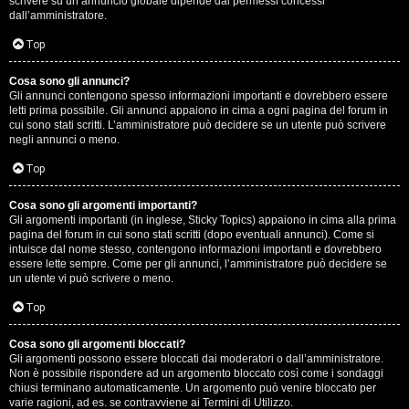
scrivere su un annuncio globale dipende dai permessi concessi
p
dall’amministratore.
i
Top
a
Cosa sono gli annunci?
Gli annunci contengono spesso informazioni importanti e dovrebbero essere
c
letti prima possibile. Gli annunci appaiono in cima a ogni pagina del forum in
cui sono stati scritti. L’amministratore può decidere se un utente può scrivere
e
negli annunci o meno.
e
Top
c
Cosa sono gli argomenti importanti?
Gli argomenti importanti (in inglese, Sticky Topics) appaiono in cima alla prima
o
pagina del forum in cui sono stati scritti (dopo eventuali annunci). Come si
intuisce dal nome stesso, contengono informazioni importanti e dovrebbero
s
essere lette sempre. Come per gli annunci, l’amministratore può decidere se
un utente vi può scrivere o meno.
a
Top
n
Cosa sono gli argomenti bloccati?
o
Gli argomenti possono essere bloccati dai moderatori o dall’amministratore.
Non è possibile rispondere ad un argomento bloccato così come i sondaggi
n
chiusi terminano automaticamente. Un argomento può venire bloccato per
varie ragioni, ad es. se contravviene ai Termini di Utilizzo.