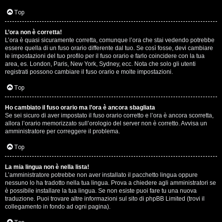
D
Q
Top
i
L’ora non è corretta!
g
L’ora è quasi sicuramente corretta, comunque l’ora che stai vedendo potrebbe
essere quella di un fuso orario differente dal tuo. Se così fosse, devi cambiare
i
le impostazioni del tuo profilo per il fuso orario e farlo coincidere con la tua
area, es. London, Paris, New York, Sydney, ecc. Nota che solo gli utenti
t
registrati possono cambiare il fuso orario e molte impostazioni.
a
Top
l
Ho cambiato il fuso orario ma l’ora è ancora sbagliata
Se sei sicuro di aver impostato il fuso orario corretto e l’ora è ancora scorretta,
S
allora l’orario memorizzato sull’orologio del server non è corretto. Avvisa un
amministratore per correggere il problema.
t
Top
o
La mia lingua non è nella lista!
r
L’amministratore potrebbe non aver installato il pacchetto lingua oppure
nessuno lo ha tradotto nella tua lingua. Prova a chiedere agli amministratori se
e
è possibile installare la tua lingua. Se non esiste puoi fare tu una nuova
traduzione. Puoi trovare altre informazioni sul sito di phpBB Limited (trovi il
:
collegamento in fondo ad ogni pagina).