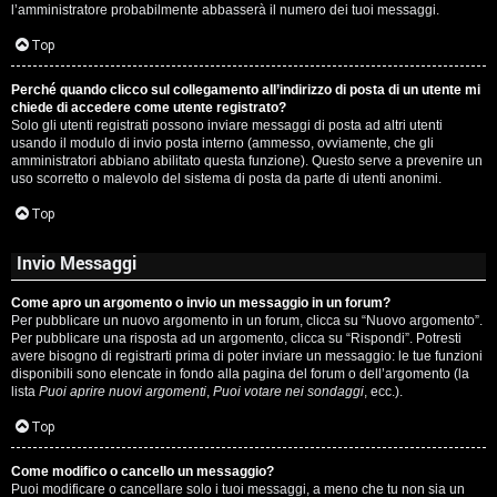
l’amministratore probabilmente abbasserà il numero dei tuoi messaggi.
P
Top
l
Perché quando clicco sul collegamento all’indirizzo di posta di un utente mi
a
chiede di accedere come utente registrato?
Solo gli utenti registrati possono inviare messaggi di posta ad altri utenti
n
usando il modulo di invio posta interno (ammesso, ovviamente, che gli
amministratori abbiano abilitato questa funzione). Questo serve a prevenire un
e
uso scorretto o malevolo del sistema di posta da parte di utenti anonimi.
t
Top
Invio Messaggi
P
Come apro un argomento o invio un messaggio in un forum?
e
Per pubblicare un nuovo argomento in un forum, clicca su “Nuovo argomento”.
Per pubblicare una risposta ad un argomento, clicca su “Rispondi”. Potresti
r
avere bisogno di registrarti prima di poter inviare un messaggio: le tue funzioni
disponibili sono elencate in fondo alla pagina del forum o dell’argomento (la
c
lista
Puoi aprire nuovi argomenti
,
Puoi votare nei sondaggi
, ecc.).
o
Top
r
Come modifico o cancello un messaggio?
Puoi modificare o cancellare solo i tuoi messaggi, a meno che tu non sia un