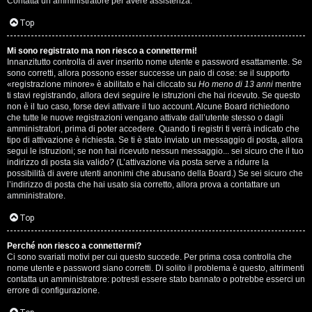
Contatta un amministratore per avere assistenza.
s
i
Top
e
G
Mi sono registrato ma non riesco a connettermi!
n
Innanzitutto controlla di aver inserito nome utente e password esattamente. Se
i
sono corretti, allora possono esser successe un paio di cose: se il supporto
z
«registrazione minore» è abilitato e hai cliccato su
Ho meno di 13 anni
mentre
g
ti stavi registrando, allora devi seguire le istruzioni che hai ricevuto. Se questo
non è il tuo caso, forse devi attivare il tuo account. Alcune Board richiedono
a
che tutte le nuove registrazioni vengano attivate dall’utente stesso o dagli
i
amministratori, prima di poter accedere. Quando ti registri ti verrà indicato che
r
tipo di attivazione è richiesta. Se ti è stato inviato un messaggio di posta, allora
D
segui le istruzioni; se non hai ricevuto nessun messaggio... sei sicuro che il tuo
i
indirizzo di posta sia valido? (L’attivazione via posta serve a ridurre la
'
possibilità di avere utenti anonimi che abusano della Board.) Se sei sicuro che
s
l’indirizzo di posta che hai usato sia corretto, allora prova a contattare un
A
amministratore.
p
g
Top
o
o
Perché non riesco a connettermi?
s
Ci sono svariati motivi per cui questo succede. Per prima cosa controlla che
s
nome utente e password siano corretti. Di solito il problema è questo, altrimenti
t
contatta un amministratore: potresti essere stato bannato o potrebbe esserci un
t
errore di configurazione.
a