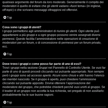
qualsiasi argomento del forum da loro moderato. Generalmente il compito dei
s
moderatori è quello di evitare che gli utenti vadano «fuori tema» (in inglese,
off-topic
) o che scrivano messaggi oltraggiosi ed offensivi.
i
Top
M
Cosa sono i gruppi di utenti?
u
I gruppi permettono agli amministratori di riunire gli utenti. Ogni utente può
appartenere a più gruppi e a ogni gruppo possono venire assegnati diversi
s
permessi. Questo facilita l’amministratore nelle operazioni di creazione di
moderatori per un forum, o di concessione di permessi per un forum privato,
i
ecc.
c
Top
a
Dove trovo i gruppi e come posso far parte di uno di essi?
Trovi i gruppi nella sezione
Gruppi
nel Pannello di Controllo Utente. Se vuoi far
l
parte di uno di questi procedi cliccando sul pulsante appropriato. Non sempre
però i gruppi sono ad
accesso aperto
. Alcuni sono chiusi e altri hanno l’elenco
i
dei membri nascosto. Se il gruppo è aperto, puoi chiedere l’ammissione
cliccando sul pulsante apposito. Dovrai ottenere l’approvazione del
.
moderatore del gruppo, che potrebbe chiederti perché vuoi unirti al gruppo. Se
il leader di un gruppo non accetta la tua richiesta, sei pregato di non assillarlo:
.
probabilmente ha le sue buone ragioni.
.
Top