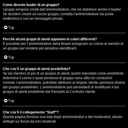
Come divento leader di un gruppo?
D
I gruppi vengono creati dall’amministratore, che ne stabilisce anche il leader.
Se desideri creare un nuovo gruppo, contatta l’amministratore via posta
i
elettronica o con un messaggio privato.
t
Top
u
Perché alcuni gruppi di utenti appaiono in colori differenti?
È possibile per l’amministratore della Board assegnare un colore ai membri di
t
un gruppo per rendere più semplice identificarli.
t
Top
o
Che cos’è un gruppo di utenti predefinito?
Se sei membro di più di un gruppo di utenti, quello impostato come predefinito
u
determina il colore e quali permessi di gruppo sono attivi (in condizioni
normali; l’amministratore, potrebbe attribuire al singolo utente, permessi diversi
n
dal gruppo predefinito). L’amministratore può permetterti di modificare il tuo
gruppo di utenti predefinito dal Pannello di Controllo Utente.
p
Top
ò
Che cos’è il collegamento “Staff”?
Questa pagina fornisce una lista degli amministratori e dei moderatori, dando
dettagli sui forum da loro moderati.