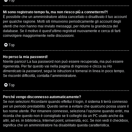
i
Top
n
Mi sono registrato tempo fa, ma non riesco più a connettermi?!
È possibile che un amministratore abbia cancellato o disattivato il tuo account
A
o
per qualche ragione. Molti siti rimuovono periodicamente gli account degli
utenti che non hanno mai inviato messaggi, per ridurre la grandezza del
r
i
database. Se il motivo è quest’ultimo registrati nuovamente e cerca di farti
coinvolgere maggiormente nelle discussioni.
g
n
Top
o
T
Ho perso la mia password!
m
o
Niente panico! La tua password non può essere recuperata, ma può essere
rigenerata. Per far questo vai nella pagina di ingresso e clicca su
Ho
e
u
dimenticato la password
, segui le istruzioni e tornerai in linea in poco tempo.
Se riscontri difficoltà, contatta l’amministratore.
n
r
Top
t
M
Perché vengo disconnesso automaticamente?
i
Se non selezioni
Ricordami
quando effettui il login, il sistema ti terrà connesso
u
per un periodo prestabilito. Questo serve a evitare che qualcuno possa usare il
a
tuo nome utente. Per rimanere connesso, seleziona l’opzione quando entri, ma
s
ricorda che questo non è consigliato se ti colleghi da un PC usato anche da
t
altri, ad es. in biblioteca, Internet point, università, ecc. Se non vedi il checkbox,
i
significa che un amministratore ha disabilitato questa caratteristica.
t