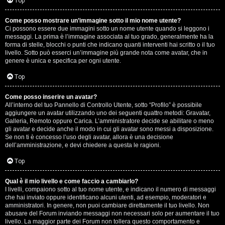
G
Top
i
Come posso mostrare un’immagine sotto il mio nome utente?
Ci possono essere due immagini sotto un nome utente quando si leggono i
g
messaggi. La prima è l’immagine associata al tuo grado, generalmente ha la
forma di stelle, blocchi o punti che indicano quanti interventi hai scritto o il tuo
i
livello. Sotto può esserci un’immagine più grande nota come avatar, che in
genere è unica e specifica per ogni utente.
D
Top
’
Come posso inserire un avatar?
A
All’interno del tuo Pannello di Controllo Utente, sotto “Profilo” è possibile
aggiungere un avatar utilizzando uno dei seguenti quattro metodi: Gravatar,
g
Galleria, Remoto oppure Carica. L’amministratore decide se abilitare o meno
gli avatar e decide anche il modo in cui gli avatar sono messi a disposizione.
o
Se non ti è concesso l’uso degli avatar, allora è una decisione
dell’amministrazione, e devi chiedere a questa le ragioni.
s
Top
t
Qual è il mio livello e come faccio a cambiarlo?
i
I livelli, compaiono sotto al tuo nome utente, e indicano il numero di messaggi
che hai inviato oppure identificano alcuni utenti, ad esempio, moderatori e
n
amministratori. In genere, non puoi cambiare direttamente il tuo livello. Non
abusare del Forum inviando messaggi non necessari solo per aumentare il tuo
o
livello. La maggior parte dei Forum non tollera questo comportamento e