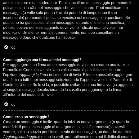
s
amministratore o un moderatore. Puoi cancellare un messaggio premendo il
pulsante con la «X» nel messaggio che vuoi eliminare. Puoi modificare un
i
messaggio (a volte solo per un limitato periodo di tempo dopo il suo
inserimento) premendo il pulsante
modifica
nel messaggio in questione. Se
M
qualcuno ha già risposto al tuo messaggio, quando effettui una modifica,
potresti trovare del testo aggiunto dove viene indicato quante volte l’hai
u
modificato. Un utente normale, generalmente, non può cancellare un
messaggio dopo che qualcuno ha risposto.
s
Top
i
Come aggiungo una firma ai miei messaggi?
c
Per aggiungere una firma ad un messaggio devi prima crearne una tramite il
Pannello di Controllo Utente. Una volta creata, è possibile selezionare
a
l’opzione
Aggiungi la firma
nel modulo di invio. È inoltre possibile aggiungere
una firma a tutti i tuoi messaggi selezionando l’apposita voce nel Pannello di
l
Controllo Utente. Se lo si fa, è possibile evitare che una firma venga aggiunta
ai singoli messaggi deselezionando la casella per aggiungere la firma
i
all’interno del modulo di invio.
d
Top
i
Come creo un sondaggio?
Creare un sondaggio è facile: quando inizi un nuovo argomento (o quando
G
modifichi il primo messaggio di un argomento, se ti è permesso) dovresti
vedere, sotto lo spazio per l’inserimento del messaggio, un riquadro dal titolo
Aggiungi sondaggio
(se non lo vedi, probabilmente non hai il diritto di creare