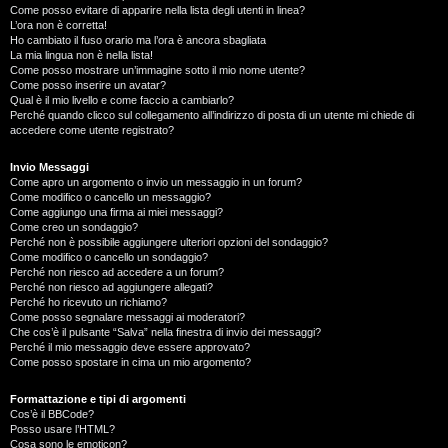
Come posso evitare di apparire nella lista degli utenti in linea?
L’ora non è corretta!
Ho cambiato il fuso orario ma l’ora è ancora sbagliata
La mia lingua non è nella lista!
Come posso mostrare un’immagine sotto il mio nome utente?
Come posso inserire un avatar?
Qual è il mio livello e come faccio a cambiarlo?
Perché quando clicco sul collegamento all’indirizzo di posta di un utente mi chiede di
accedere come utente registrato?
Invio Messaggi
Come apro un argomento o invio un messaggio in un forum?
Come modifico o cancello un messaggio?
Come aggiungo una firma ai miei messaggi?
Come creo un sondaggio?
Perché non è possibile aggiungere ulteriori opzioni del sondaggio?
Come modifico o cancello un sondaggio?
Perché non riesco ad accedere a un forum?
Perché non riesco ad aggiungere allegati?
Perché ho ricevuto un richiamo?
Come posso segnalare messaggi ai moderatori?
Che cos’è il pulsante “Salva” nella finestra di invio dei messaggi?
Perché il mio messaggio deve essere approvato?
Come posso spostare in cima un mio argomento?
Formattazione e tipi di argomenti
Cos’è il BBCode?
Posso usare l’HTML?
Cosa sono le emoticon?