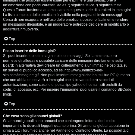
e
immagini che possono essere usate per esprimere una sensazione o
un’emozione con pochi caratteri; ad es. :) significa felice, :( significa triste.
s
Questo Forum trasforma automaticamente queste serie di caratteri in immagini.
La lista completa delle emoticon è visibile nella pagina di invio messaggi.
Cerca di non esagerare nell’uso delle emoticon, possono facilmente rendere
s
un messaggio illeggibile, e un moderatore potrebbe decidere di modificarlo o
addirittura rimuoverlo.
i
Top
o
n
Posso inserire delle immagini?
Sì, puoi inserire delle immagini nei tuoi messaggi. Se l’amministratore
permette gli allegati è possibile caricare delle immagini direttamente sulla
i
Board; in alternativa devi creare un collegamento a un’immagine ospitata su
un server di pubblico accesso, ad es. http://www.indirizzo-del-
sito.com/immagine.gif. Non puoi inserire immagini che hai sul tuo PC (a meno
C
che non abbia un server!) o immagini che si trovano dietro sistemi di
autenticazione, come caselle di posta tipo yahoo o hotmail, siti protetti da
o
codici di accesso, ecc. Per inserire l’immagine, puoi usare il comando BBCode
[img].
s
Top
a
Che cosa sono gli annunci globali?
c
Gli annunci globali sono annunci che contengono informazioni molto
importanti e tu dovresti leggerli quanto prima. Gli annunci globali appaiono in
i
cima a tutti i forum ed anche nel Pannello di Controllo Utente. La possibilità di