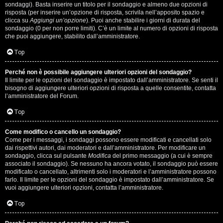
i
sondaggi). Basta inserire un titolo per il sondaggio e almeno due opzioni di
g
risposta (per inserire un’opzione di risposta, scrivila nell’apposito spazio e
clicca su
Aggiungi un’opzione
). Puoi anche stabilire i giorni di durata del
sondaggio (0 per non porre limiti). C’è un limite al numero di opzioni di risposta
i
che puoi aggiungere, stabilito dall’amministratore.
D
Top
'
Perché non è possibile aggiungere ulteriori opzioni del sondaggio?
A
Il limite per le opzioni del sondaggio è impostato dall’amministratore. Se senti il
bisogno di aggiungere ulteriori opzioni di risposta a quelle consentite, contatta
l’amministratore del Forum.
g
Top
o
s
Come modifico o cancello un sondaggio?
Come per i messaggi, i sondaggi possono essere modificati e cancellati solo
t
dai rispettivi autori, dai moderatori e dall’amministratore. Per modificare un
sondaggio, clicca sul pulsante
Modifica
del primo messaggio (a cui è sempre
associato il sondaggio). Se nessuno ha ancora votato, il sondaggio può essere
i
modificato o cancellato, altrimenti solo i moderatori e l’amministratore possono
farlo. Il limite per le opzioni del sondaggio è impostato dall’amministratore. Se
n
vuoi aggiungere ulteriori opzioni, contatta l’amministratore.
o
Top
.