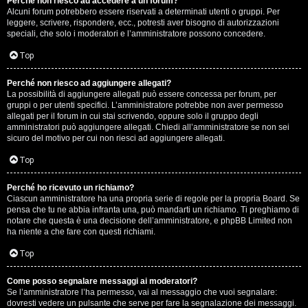
Perché non riesco ad accedere a un forum?
Alcuni forum potrebbero essere riservati a determinati utenti o gruppi. Per
.
leggere, scrivere, rispondere, ecc., potresti aver bisogno di autorizzazioni
speciali, che solo i moderatori e l’amministratore possono concedere.
.
Top
R
Perché non riesco ad aggiungere allegati?
e
La possibilità di aggiungere allegati può essere concessa per forum, per
gruppi o per utenti specifici. L’amministratore potrebbe non aver permesso
allegati per il forum in cui stai scrivendo, oppure solo il gruppo degli
s
amministratori può aggiungere allegati. Chiedi all’amministratore se non sei
sicuro del motivo per cui non riesci ad aggiungere allegati.
o
Top
c
o
Perché ho ricevuto un richiamo?
Ciascun amministratore ha una propria serie di regole per la propria Board. Se
pensa che tu ne abbia infranta una, può mandarti un richiamo. Ti preghiamo di
n
notare che questa è una decisione dell’amministratore, e phpBB Limited non
ha niente a che fare con questi richiami.
t
Top
i
S
Come posso segnalare messaggi ai moderatori?
Se l’amministratore l’ha permesso, vai al messaggio che vuoi segnalare:
dovresti vedere un pulsante che serve per fare la segnalazione dei messaggi.