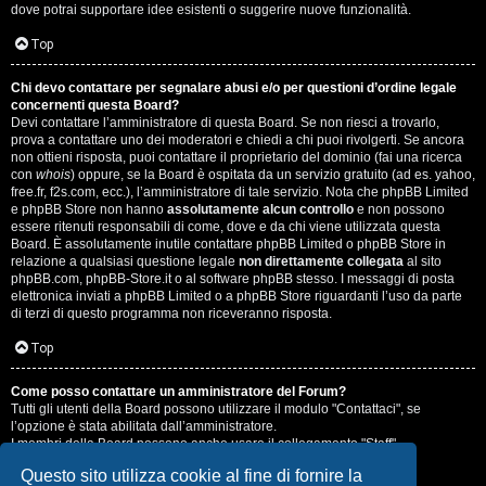
dove potrai supportare idee esistenti o suggerire nuove funzionalità.
Top
Chi devo contattare per segnalare abusi e/o per questioni d’ordine legale
concernenti questa Board?
Devi contattare l’amministratore di questa Board. Se non riesci a trovarlo,
prova a contattare uno dei moderatori e chiedi a chi puoi rivolgerti. Se ancora
non ottieni risposta, puoi contattare il proprietario del dominio (fai una ricerca
con
whois
) oppure, se la Board è ospitata da un servizio gratuito (ad es. yahoo,
free.fr, f2s.com, ecc.), l’amministratore di tale servizio. Nota che phpBB Limited
e phpBB Store non hanno
assolutamente alcun controllo
e non possono
essere ritenuti responsabili di come, dove e da chi viene utilizzata questa
Board. È assolutamente inutile contattare phpBB Limited o phpBB Store in
relazione a qualsiasi questione legale
non direttamente collegata
al sito
phpBB.com, phpBB-Store.it o al software phpBB stesso. I messaggi di posta
elettronica inviati a phpBB Limited o a phpBB Store riguardanti l’uso da parte
di terzi di questo programma non riceveranno risposta.
Top
Come posso contattare un amministratore del Forum?
Tutti gli utenti della Board possono utilizzare il modulo "Contattaci", se
l’opzione è stata abilitata dall’amministratore.
I membri della Board possono anche usare il collegamento "Staff".
Questo sito utilizza cookie al fine di fornire la
Top