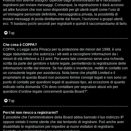
Potresti non averne bisogno: dipende dagli amministratori se è necessario
registrarsi per inviare messaggi. Comunque, la registrazione ti darà accesso
ad altre funzioni che non sono disponibili per gli utenti ospiti come l’uso di
un’immagine personale definibile, messaggistica privata, la possibilità di
inviare messaggi di posta direttamente dal forum, l’iscrizione a gruppi utenti,
ecc. Ti bastano pochi secondi per registrarti e quindi ti raccomandiamo di farlo.
Top
T
Che cosa è COPPA?
A
o
COPPA, o Legge sulla Privacy per la protezione dei minori del 1998, è una
legge statunitense che autorizza i siti web a raccogliere informazioni da i
r
p
minori di età inferiore a 13 anni. Per avere tale consenso serve una richiesta
scritta da parte del genitore o tutore legale, permettendo la registrazione delle
g
i
informazioni scritte dal minore. Se hai dubbi o incertezze, mettiti in contatto con
un consulente legale per assistenza. Nota bene che phpBB Limited e il
o
c
proprietario di questa Board non possono fornire consigli legali e non sono un
punto di contatto per questioni legali di qualsiasi tipo, ad eccezione di quanto
m
A
indicato nella domanda “Chi devo contattare per segnalare abusi e/o per
questioni d’ordine legale concernenti questa Board?”.
e
t
Top
n
t
Perché non riesco a registrarmi?
t
i
È possibile che l’amministratore della Board abbia bannato il tuo indirizzo IP
oppure vietato il nome utente che stai tentando di registrare. Può anche aver
i
v
disabilitato le registrazioni per impedire ai nuovi visitatori di registrarsi.