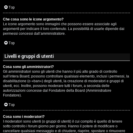
c
Top
i
Che cosa sono le icone argomento?
p
Le icone argomento sono immagini che possono essere associate agli
argomenti per indicare il loro contenuto. La possibilità di usarle dipende dai
i
permessi concessi dall’amministratore.
a
Top
c
Livelli e gruppi di utenti
e
Cosa sono gli amministratori?
Gli amministratori sono gli utenti che hanno il più alto grado di controllo
P
sull’intera Board; possono controllare qualsiasi elemento, inclusi i permessi, la
disabilitazione (o «ban») degli utenti, la creazione di moderatori e gruppi di
utenti, ecc. Inoltre, possono moderare tutti i forum, a seconda delle
e
autorizzazioni concesse dal Fondatore della Board (Amministratore
Fondatore).
r
Top
c
o
Cosa sono i moderatori?
I moderatori sono utenti (o gruppi di utenti) il cui compito è quello di tenere
sotto controllo i forum giorno per giorno. Hanno il potere di modificare o
r
cancellare qualsiasi messaggio e di chiudere, riaprire, spostare o rimuovere