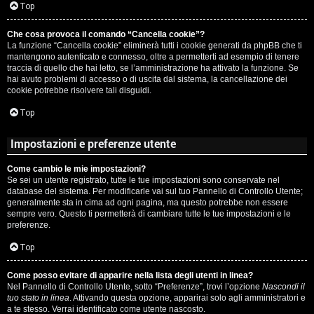
c
Top
i
a
Che cosa provoca il comando “Cancella cookie”?
v
La funzione “Cancella cookie” eliminerà tutti i cookie generati da phpBB che ti
:
mantengono autenticato e connesso, oltre a permetterti ad esempio di tenere
i
traccia di quello che hai letto, se l’amministrazione ha attivato la funzione. Se
C
hai avuto problemi di accesso o di uscita dal sistema, la cancellazione dei
cookie potrebbe risolvere tali disguidi.
D
Top
C
/
Impostazioni e preferenze utente
e
V
Come cambio le mie impostazioni?
r
i
Se sei un utente registrato, tutte le tue impostazioni sono conservate nel
database del sistema. Per modificarle vai sul tuo Pannello di Controllo Utente;
c
n
generalmente sta in cima ad ogni pagina, ma questo potrebbe non essere
sempre vero. Questo ti permetterà di cambiare tutte le tue impostazioni e le
a
i
preferenze.
l
Top
i
Come posso evitare di apparire nella lista degli utenti in linea?
F
Nel Pannello di Controllo Utente, sotto “Preferenze”, trovi l’opzione
Nascondi il
/
tuo stato in linea
. Attivando questa opzione, apparirai solo agli amministratori e
A
a te stesso. Verrai identificato come utente nascosto.