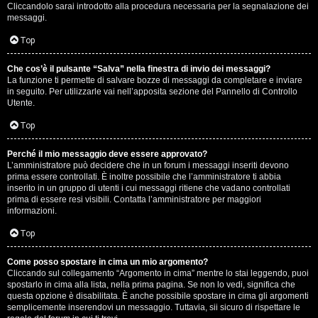
e
Cliccandolo sarai introdotto alla procedura necessaria per la segnalazione dei
messaggi.
r
Top
a
t
Che cos’è il pulsante “Salva” nella finestra di invio dei messaggi?
La funzione ti permette di salvare bozze di messaggi da completare e inviare
in seguito. Per utilizzarle vai nell’apposita sezione del Pannello di Controllo
e
Utente.
c
Top
o
Perché il mio messaggio deve essere approvato?
n
L’amministratore può decidere che in un forum i messaggi inseriti devono
prima essere controllati. È inoltre possibile che l’amministratore ti abbia
inserito in un gruppo di utenti i cui messaggi ritiene che vadano controllati
G
prima di essere resi visibili. Contatta l’amministratore per maggiori
informazioni.
i
Top
g
i
Come posso spostare in cima un mio argomento?
Cliccando sul collegamento “Argomento in cima” mentre lo stai leggendo, puoi
spostarlo in cima alla lista, nella prima pagina. Se non lo vedi, significa che
D
questa opzione è disabilitata. È anche possibile spostare in cima gli argomenti
semplicemente inserendovi un messaggio. Tuttavia, sii sicuro di rispettare le
'