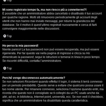
i
Top
n
Mi sono registrato tempo fa, ma non riesco più a connettermi?!
È possibile che un amministratore abbia cancellato o disattivato il tuo account
A
o
per qualche ragione. Molti siti rimuovono periodicamente gli account degli
utenti che non hanno mai inviato messaggi, per ridurre la grandezza del
r
i
database. Se il motivo è quest’ultimo registrati nuovamente e cerca di farti
coinvolgere maggiormente nelle discussioni.
g
n
Top
o
T
Ho perso la mia password!
m
o
Niente panico! La tua password non può essere recuperata, ma può essere
rigenerata. Per far questo vai nella pagina di ingresso e clicca su
Ho
e
u
dimenticato la password
, segui le istruzioni e tornerai in linea in poco tempo.
Se riscontri difficoltà, contatta l’amministratore.
n
r
Top
t
M
Perché vengo disconnesso automaticamente?
i
Se non selezioni
Ricordami
quando effettui il login, il sistema ti terrà connesso
u
per un periodo prestabilito. Questo serve a evitare che qualcuno possa usare il
a
tuo nome utente. Per rimanere connesso, seleziona l’opzione quando entri, ma
s
ricorda che questo non è consigliato se ti colleghi da un PC usato anche da
t
altri, ad es. in biblioteca, Internet point, università, ecc. Se non vedi il checkbox,
i
significa che un amministratore ha disabilitato questa caratteristica.
t