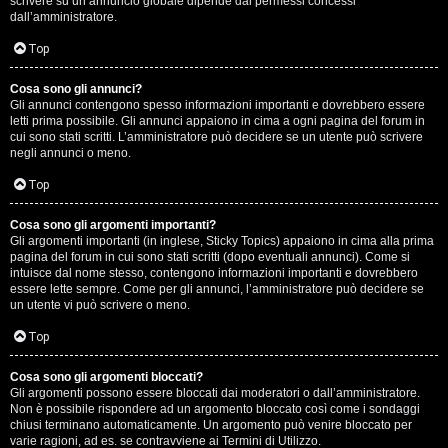
scrivere su un annuncio globale dipende dai permessi concessi
p
dall’amministratore.
i
Top
a
Cosa sono gli annunci?
Gli annunci contengono spesso informazioni importanti e dovrebbero essere
c
letti prima possibile. Gli annunci appaiono in cima a ogni pagina del forum in
cui sono stati scritti. L’amministratore può decidere se un utente può scrivere
e
negli annunci o meno.
e
Top
c
Cosa sono gli argomenti importanti?
Gli argomenti importanti (in inglese, Sticky Topics) appaiono in cima alla prima
o
pagina del forum in cui sono stati scritti (dopo eventuali annunci). Come si
intuisce dal nome stesso, contengono informazioni importanti e dovrebbero
s
essere lette sempre. Come per gli annunci, l’amministratore può decidere se
un utente vi può scrivere o meno.
a
Top
n
Cosa sono gli argomenti bloccati?
o
Gli argomenti possono essere bloccati dai moderatori o dall’amministratore.
Non è possibile rispondere ad un argomento bloccato così come i sondaggi
n
chiusi terminano automaticamente. Un argomento può venire bloccato per
varie ragioni, ad es. se contravviene ai Termini di Utilizzo.