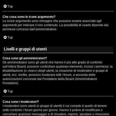
c
Top
i
Che cosa sono le icone argomento?
p
Le icone argomento sono immagini che possono essere associate agli
argomenti per indicare il loro contenuto. La possibilità di usarle dipende dai
i
permessi concessi dall’amministratore.
a
Top
c
Livelli e gruppi di utenti
e
Cosa sono gli amministratori?
Gli amministratori sono gli utenti che hanno il più alto grado di controllo
P
sull’intera Board; possono controllare qualsiasi elemento, inclusi i permessi, la
disabilitazione (o «ban») degli utenti, la creazione di moderatori e gruppi di
utenti, ecc. Inoltre, possono moderare tutti i forum, a seconda delle
e
autorizzazioni concesse dal Fondatore della Board (Amministratore
Fondatore).
r
Top
c
o
Cosa sono i moderatori?
I moderatori sono utenti (o gruppi di utenti) il cui compito è quello di tenere
sotto controllo i forum giorno per giorno. Hanno il potere di modificare o
r
cancellare qualsiasi messaggio e di chiudere, riaprire, spostare o rimuovere