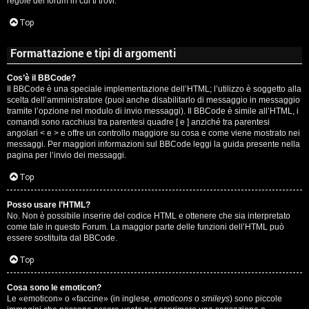
regole del forum in cui ti trovi.
A
Top
g
Formattazione e tipi di argomenti
o
Cos’è il BBCode?
s
Il BBCode è una speciale implementazione dell’HTML; l’utilizzo è soggetto alla
scelta dell’amministratore (puoi anche disabilitarlo di messaggio in messaggio
t
tramite l’opzione nel modulo di invio messaggi). Il BBCode è simile all’HTML, i
comandi sono racchiusi tra parentesi quadre [ e ] anziché tra parentesi
i
angolari < e > e offre un controllo maggiore su cosa e come viene mostrato nei
messaggi. Per maggiori informazioni sul BBCode leggi la guida presente nella
pagina per l’invio dei messaggi.
n
Top
o
Posso usare l’HTML?
R
No. Non è possibile inserire del codice HTML e ottenere che sia interpretato
come tale in questo Forum. La maggior parte delle funzioni dell’HTML può
i
essere sostituita dal BBCode.
Top
f
l
Cosa sono le emoticon?
Le «emoticon» o «faccine» (in inglese,
emoticons
o
smileys
) sono piccole