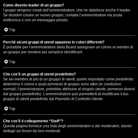
Come divento leader di un gruppo?
D
I gruppi vengono creati dall’amministratore, che ne stabilisce anche il leader.
Se desideri creare un nuovo gruppo, contatta l’amministratore via posta
i
elettronica o con un messaggio privato.
t
Top
u
Perché alcuni gruppi di utenti appaiono in colori differenti?
È possibile per l’amministratore della Board assegnare un colore ai membri di
t
un gruppo per rendere più semplice identificarli.
t
Top
o
Che cos’è un gruppo di utenti predefinito?
Se sei membro di più di un gruppo di utenti, quello impostato come predefinito
u
determina il colore e quali permessi di gruppo sono attivi (in condizioni
normali; l’amministratore, potrebbe attribuire al singolo utente, permessi diversi
n
dal gruppo predefinito). L’amministratore può permetterti di modificare il tuo
gruppo di utenti predefinito dal Pannello di Controllo Utente.
p
Top
ò
Che cos’è il collegamento “Staff”?
Questa pagina fornisce una lista degli amministratori e dei moderatori, dando
dettagli sui forum da loro moderati.