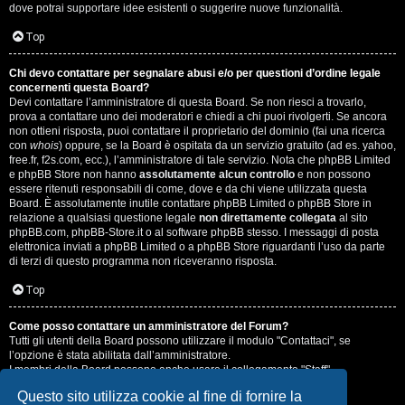
dove potrai supportare idee esistenti o suggerire nuove funzionalità.
Top
Chi devo contattare per segnalare abusi e/o per questioni d’ordine legale
concernenti questa Board?
Devi contattare l’amministratore di questa Board. Se non riesci a trovarlo,
prova a contattare uno dei moderatori e chiedi a chi puoi rivolgerti. Se ancora
non ottieni risposta, puoi contattare il proprietario del dominio (fai una ricerca
con
whois
) oppure, se la Board è ospitata da un servizio gratuito (ad es. yahoo,
free.fr, f2s.com, ecc.), l’amministratore di tale servizio. Nota che phpBB Limited
e phpBB Store non hanno
assolutamente alcun controllo
e non possono
essere ritenuti responsabili di come, dove e da chi viene utilizzata questa
Board. È assolutamente inutile contattare phpBB Limited o phpBB Store in
relazione a qualsiasi questione legale
non direttamente collegata
al sito
phpBB.com, phpBB-Store.it o al software phpBB stesso. I messaggi di posta
elettronica inviati a phpBB Limited o a phpBB Store riguardanti l’uso da parte
di terzi di questo programma non riceveranno risposta.
Top
Come posso contattare un amministratore del Forum?
Tutti gli utenti della Board possono utilizzare il modulo "Contattaci", se
l’opzione è stata abilitata dall’amministratore.
I membri della Board possono anche usare il collegamento "Staff".
Questo sito utilizza cookie al fine di fornire la
Top