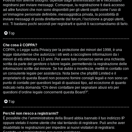
Potresti non averne bisogno: dipende dagli amministratori se è necessario
registrarsi per inviare messaggi. Comunque, la registrazione ti darà accesso
ad altre funzioni che non sono disponibili per gli utenti ospiti come l’uso di
un’immagine personale definibile, messaggistica privata, la possibilità di
inviare messaggi di posta direttamente dal forum, l’iscrizione a gruppi utenti,
ecc. Ti bastano pochi secondi per registrarti e quindi ti raccomandiamo di farlo.
Top
T
Che cosa è COPPA?
A
o
COPPA, o Legge sulla Privacy per la protezione dei minori del 1998, è una
legge statunitense che autorizza i siti web a raccogliere informazioni da i
r
p
minori di età inferiore a 13 anni. Per avere tale consenso serve una richiesta
scritta da parte del genitore o tutore legale, permettendo la registrazione delle
g
i
informazioni scritte dal minore. Se hai dubbi o incertezze, mettiti in contatto con
un consulente legale per assistenza. Nota bene che phpBB Limited e il
o
c
proprietario di questa Board non possono fornire consigli legali e non sono un
punto di contatto per questioni legali di qualsiasi tipo, ad eccezione di quanto
m
A
indicato nella domanda “Chi devo contattare per segnalare abusi e/o per
questioni d’ordine legale concernenti questa Board?”.
e
t
Top
n
t
Perché non riesco a registrarmi?
t
i
È possibile che l’amministratore della Board abbia bannato il tuo indirizzo IP
oppure vietato il nome utente che stai tentando di registrare. Può anche aver
i
v
disabilitato le registrazioni per impedire ai nuovi visitatori di registrarsi.