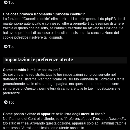
c
Top
i
a
Che cosa provoca il comando “Cancella cookie”?
v
La funzione “Cancella cookie” eliminerà tutti i cookie generati da phpBB che ti
:
mantengono autenticato e connesso, oltre a permetterti ad esempio di tenere
i
traccia di quello che hai letto, se l’amministrazione ha attivato la funzione. Se
C
hai avuto problemi di accesso o di uscita dal sistema, la cancellazione dei
cookie potrebbe risolvere tali disguidi.
D
Top
C
/
Impostazioni e preferenze utente
e
V
Come cambio le mie impostazioni?
r
i
Se sei un utente registrato, tutte le tue impostazioni sono conservate nel
database del sistema. Per modificarle vai sul tuo Pannello di Controllo Utente;
c
n
generalmente sta in cima ad ogni pagina, ma questo potrebbe non essere
sempre vero. Questo ti permetterà di cambiare tutte le tue impostazioni e le
a
i
preferenze.
l
Top
i
Come posso evitare di apparire nella lista degli utenti in linea?
F
Nel Pannello di Controllo Utente, sotto “Preferenze”, trovi l’opzione
Nascondi il
/
tuo stato in linea
. Attivando questa opzione, apparirai solo agli amministratori e
A
a te stesso. Verrai identificato come utente nascosto.