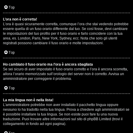
D
Q
Top
i
L’ora non è corretta!
g
L’ora è quasi sicuramente corretta, comunque l’ora che stai vedendo potrebbe
essere quella di un fuso orario differente dal tuo. Se così fosse, devi cambiare
i
le impostazioni del tuo profilo per il fuso orario e farlo coincidere con la tua
area, es. London, Paris, New York, Sydney, ecc. Nota che solo gli utenti
t
registrati possono cambiare il fuso orario e molte impostazioni.
a
Top
l
Ho cambiato il fuso orario ma l’ora è ancora sbagliata
Se sei sicuro di aver impostato il fuso orario corretto e l’ora è ancora scorretta,
S
allora l’orario memorizzato sull’orologio del server non è corretto. Avvisa un
amministratore per correggere il problema.
t
Top
o
La mia lingua non è nella lista!
r
L’amministratore potrebbe non aver installato il pacchetto lingua oppure
nessuno lo ha tradotto nella tua lingua. Prova a chiedere agli amministratori se
e
è possibile installare la tua lingua. Se non esiste puoi fare tu una nuova
traduzione. Puoi trovare altre informazioni sul sito di phpBB Limited (trovi il
:
collegamento in fondo ad ogni pagina).