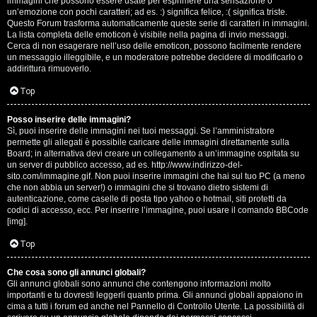
e
immagini che possono essere usate per esprimere una sensazione o
un’emozione con pochi caratteri; ad es. :) significa felice, :( significa triste.
s
Questo Forum trasforma automaticamente queste serie di caratteri in immagini.
La lista completa delle emoticon è visibile nella pagina di invio messaggi.
Cerca di non esagerare nell’uso delle emoticon, possono facilmente rendere
s
un messaggio illeggibile, e un moderatore potrebbe decidere di modificarlo o
addirittura rimuoverlo.
i
Top
o
n
Posso inserire delle immagini?
Sì, puoi inserire delle immagini nei tuoi messaggi. Se l’amministratore
permette gli allegati è possibile caricare delle immagini direttamente sulla
i
Board; in alternativa devi creare un collegamento a un’immagine ospitata su
un server di pubblico accesso, ad es. http://www.indirizzo-del-
sito.com/immagine.gif. Non puoi inserire immagini che hai sul tuo PC (a meno
C
che non abbia un server!) o immagini che si trovano dietro sistemi di
autenticazione, come caselle di posta tipo yahoo o hotmail, siti protetti da
o
codici di accesso, ecc. Per inserire l’immagine, puoi usare il comando BBCode
[img].
s
Top
a
Che cosa sono gli annunci globali?
c
Gli annunci globali sono annunci che contengono informazioni molto
importanti e tu dovresti leggerli quanto prima. Gli annunci globali appaiono in
i
cima a tutti i forum ed anche nel Pannello di Controllo Utente. La possibilità di