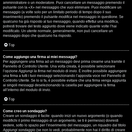
s
amministratore o un moderatore. Puoi cancellare un messaggio premendo il
pulsante con la «X» nel messaggio che vuoi eliminare. Puoi modificare un
i
messaggio (a volte solo per un limitato periodo di tempo dopo il suo
inserimento) premendo il pulsante
modifica
nel messaggio in questione. Se
M
qualcuno ha già risposto al tuo messaggio, quando effettui una modifica,
potresti trovare del testo aggiunto dove viene indicato quante volte l’hai
u
modificato. Un utente normale, generalmente, non può cancellare un
messaggio dopo che qualcuno ha risposto.
s
Top
i
Come aggiungo una firma ai miei messaggi?
c
Per aggiungere una firma ad un messaggio devi prima crearne una tramite il
Pannello di Controllo Utente. Una volta creata, è possibile selezionare
a
l’opzione
Aggiungi la firma
nel modulo di invio. È inoltre possibile aggiungere
una firma a tutti i tuoi messaggi selezionando l’apposita voce nel Pannello di
l
Controllo Utente. Se lo si fa, è possibile evitare che una firma venga aggiunta
ai singoli messaggi deselezionando la casella per aggiungere la firma
i
all’interno del modulo di invio.
d
Top
i
Come creo un sondaggio?
Creare un sondaggio è facile: quando inizi un nuovo argomento (o quando
G
modifichi il primo messaggio di un argomento, se ti è permesso) dovresti
vedere, sotto lo spazio per l’inserimento del messaggio, un riquadro dal titolo
Aggiungi sondaggio
(se non lo vedi, probabilmente non hai il diritto di creare