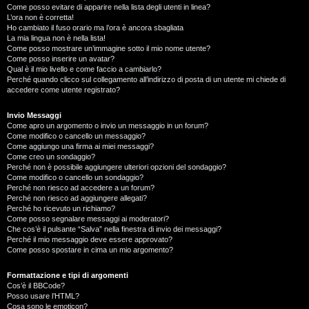
Come posso evitare di apparire nella lista degli utenti in linea?
L’ora non è corretta!
Ho cambiato il fuso orario ma l’ora è ancora sbagliata
La mia lingua non è nella lista!
Come posso mostrare un’immagine sotto il mio nome utente?
Come posso inserire un avatar?
Qual è il mio livello e come faccio a cambiarlo?
Perché quando clicco sul collegamento all’indirizzo di posta di un utente mi chiede di
accedere come utente registrato?
Invio Messaggi
Come apro un argomento o invio un messaggio in un forum?
Come modifico o cancello un messaggio?
Come aggiungo una firma ai miei messaggi?
Come creo un sondaggio?
Perché non è possibile aggiungere ulteriori opzioni del sondaggio?
Come modifico o cancello un sondaggio?
Perché non riesco ad accedere a un forum?
Perché non riesco ad aggiungere allegati?
Perché ho ricevuto un richiamo?
Come posso segnalare messaggi ai moderatori?
Che cos’è il pulsante “Salva” nella finestra di invio dei messaggi?
Perché il mio messaggio deve essere approvato?
Come posso spostare in cima un mio argomento?
Formattazione e tipi di argomenti
Cos’è il BBCode?
Posso usare l’HTML?
Cosa sono le emoticon?