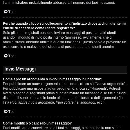
l’amministratore probabilmente abbasserà il numero dei tuoi messaggi.
P
Top
l
Perché quando clicco sul collegamento all’indirizzo di posta di un utente mi
a
chiede di accedere come utente registrato?
Solo gli utenti registrati possono inviare messaggi di posta ad altri utenti
n
usando il modulo di invio posta interno (ammesso, ovviamente, che gli
amministratori abbiano abilitato questa funzione). Questo serve a prevenire un
e
uso scorretto o malevolo del sistema di posta da parte di utenti anonimi.
t
Top
Invio Messaggi
P
Come apro un argomento o invio un messaggio in un forum?
e
Per pubblicare un nuovo argomento in un forum, clicca su “Nuovo argomento”.
Per pubblicare una risposta ad un argomento, clicca su “Rispondi”. Potresti
r
avere bisogno di registrarti prima di poter inviare un messaggio: le tue funzioni
disponibili sono elencate in fondo alla pagina del forum o dell’argomento (la
c
lista
Puoi aprire nuovi argomenti
,
Puoi votare nei sondaggi
, ecc.).
o
Top
r
Come modifico o cancello un messaggio?
Puoi modificare o cancellare solo i tuoi messaggi, a meno che tu non sia un