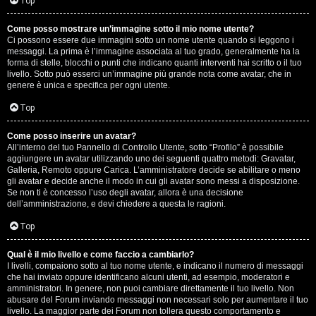
G
Top
i
Come posso mostrare un’immagine sotto il mio nome utente?
Ci possono essere due immagini sotto un nome utente quando si leggono i
g
messaggi. La prima è l’immagine associata al tuo grado, generalmente ha la
forma di stelle, blocchi o punti che indicano quanti interventi hai scritto o il tuo
i
livello. Sotto può esserci un’immagine più grande nota come avatar, che in
genere è unica e specifica per ogni utente.
D
Top
’
Come posso inserire un avatar?
A
All’interno del tuo Pannello di Controllo Utente, sotto “Profilo” è possibile
aggiungere un avatar utilizzando uno dei seguenti quattro metodi: Gravatar,
g
Galleria, Remoto oppure Carica. L’amministratore decide se abilitare o meno
gli avatar e decide anche il modo in cui gli avatar sono messi a disposizione.
o
Se non ti è concesso l’uso degli avatar, allora è una decisione
dell’amministrazione, e devi chiedere a questa le ragioni.
s
Top
t
Qual è il mio livello e come faccio a cambiarlo?
i
I livelli, compaiono sotto al tuo nome utente, e indicano il numero di messaggi
che hai inviato oppure identificano alcuni utenti, ad esempio, moderatori e
n
amministratori. In genere, non puoi cambiare direttamente il tuo livello. Non
abusare del Forum inviando messaggi non necessari solo per aumentare il tuo
o
livello. La maggior parte dei Forum non tollera questo comportamento e