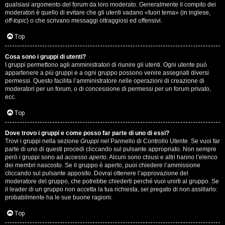
qualsiasi argomento del forum da loro moderato. Generalmente il compito dei
s
moderatori è quello di evitare che gli utenti vadano «fuori tema» (in inglese,
off-topic
) o che scrivano messaggi oltraggiosi ed offensivi.
i
Top
M
Cosa sono i gruppi di utenti?
u
I gruppi permettono agli amministratori di riunire gli utenti. Ogni utente può
appartenere a più gruppi e a ogni gruppo possono venire assegnati diversi
s
permessi. Questo facilita l’amministratore nelle operazioni di creazione di
moderatori per un forum, o di concessione di permessi per un forum privato,
i
ecc.
c
Top
a
Dove trovo i gruppi e come posso far parte di uno di essi?
Trovi i gruppi nella sezione
Gruppi
nel Pannello di Controllo Utente. Se vuoi far
l
parte di uno di questi procedi cliccando sul pulsante appropriato. Non sempre
però i gruppi sono ad
accesso aperto
. Alcuni sono chiusi e altri hanno l’elenco
i
dei membri nascosto. Se il gruppo è aperto, puoi chiedere l’ammissione
cliccando sul pulsante apposito. Dovrai ottenere l’approvazione del
.
moderatore del gruppo, che potrebbe chiederti perché vuoi unirti al gruppo. Se
il leader di un gruppo non accetta la tua richiesta, sei pregato di non assillarlo:
.
probabilmente ha le sue buone ragioni.
.
Top