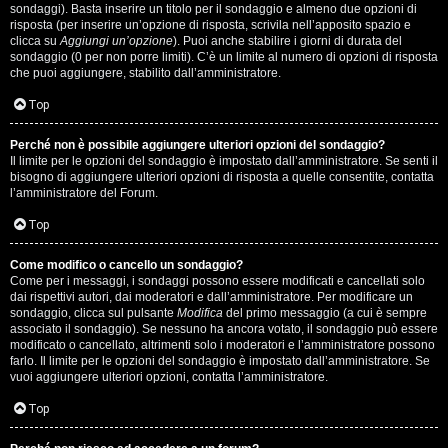
i
sondaggi). Basta inserire un titolo per il sondaggio e almeno due opzioni di
g
risposta (per inserire un’opzione di risposta, scrivila nell’apposito spazio e
clicca su
Aggiungi un’opzione
). Puoi anche stabilire i giorni di durata del
sondaggio (0 per non porre limiti). C’è un limite al numero di opzioni di risposta
i
che puoi aggiungere, stabilito dall’amministratore.
D
Top
'
Perché non è possibile aggiungere ulteriori opzioni del sondaggio?
A
Il limite per le opzioni del sondaggio è impostato dall’amministratore. Se senti il
bisogno di aggiungere ulteriori opzioni di risposta a quelle consentite, contatta
l’amministratore del Forum.
g
Top
o
s
Come modifico o cancello un sondaggio?
Come per i messaggi, i sondaggi possono essere modificati e cancellati solo
t
dai rispettivi autori, dai moderatori e dall’amministratore. Per modificare un
sondaggio, clicca sul pulsante
Modifica
del primo messaggio (a cui è sempre
associato il sondaggio). Se nessuno ha ancora votato, il sondaggio può essere
i
modificato o cancellato, altrimenti solo i moderatori e l’amministratore possono
farlo. Il limite per le opzioni del sondaggio è impostato dall’amministratore. Se
n
vuoi aggiungere ulteriori opzioni, contatta l’amministratore.
o
Top
.