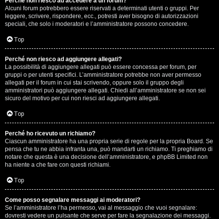
Perché non riesco ad accedere a un forum?
Alcuni forum potrebbero essere riservati a determinati utenti o gruppi. Per
.
leggere, scrivere, rispondere, ecc., potresti aver bisogno di autorizzazioni
speciali, che solo i moderatori e l’amministratore possono concedere.
.
Top
R
Perché non riesco ad aggiungere allegati?
e
La possibilità di aggiungere allegati può essere concessa per forum, per
gruppi o per utenti specifici. L’amministratore potrebbe non aver permesso
allegati per il forum in cui stai scrivendo, oppure solo il gruppo degli
s
amministratori può aggiungere allegati. Chiedi all’amministratore se non sei
sicuro del motivo per cui non riesci ad aggiungere allegati.
o
Top
c
o
Perché ho ricevuto un richiamo?
Ciascun amministratore ha una propria serie di regole per la propria Board. Se
pensa che tu ne abbia infranta una, può mandarti un richiamo. Ti preghiamo di
n
notare che questa è una decisione dell’amministratore, e phpBB Limited non
ha niente a che fare con questi richiami.
t
Top
i
S
Come posso segnalare messaggi ai moderatori?
Se l’amministratore l’ha permesso, vai al messaggio che vuoi segnalare:
dovresti vedere un pulsante che serve per fare la segnalazione dei messaggi.