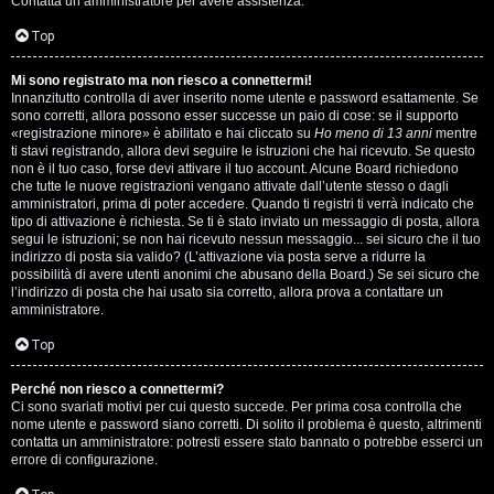
Contatta un amministratore per avere assistenza.
s
i
Top
e
G
Mi sono registrato ma non riesco a connettermi!
n
Innanzitutto controlla di aver inserito nome utente e password esattamente. Se
i
sono corretti, allora possono esser successe un paio di cose: se il supporto
z
«registrazione minore» è abilitato e hai cliccato su
Ho meno di 13 anni
mentre
g
ti stavi registrando, allora devi seguire le istruzioni che hai ricevuto. Se questo
non è il tuo caso, forse devi attivare il tuo account. Alcune Board richiedono
a
che tutte le nuove registrazioni vengano attivate dall’utente stesso o dagli
i
amministratori, prima di poter accedere. Quando ti registri ti verrà indicato che
r
tipo di attivazione è richiesta. Se ti è stato inviato un messaggio di posta, allora
D
segui le istruzioni; se non hai ricevuto nessun messaggio... sei sicuro che il tuo
i
indirizzo di posta sia valido? (L’attivazione via posta serve a ridurre la
'
possibilità di avere utenti anonimi che abusano della Board.) Se sei sicuro che
s
l’indirizzo di posta che hai usato sia corretto, allora prova a contattare un
A
amministratore.
p
g
Top
o
o
Perché non riesco a connettermi?
s
Ci sono svariati motivi per cui questo succede. Per prima cosa controlla che
s
nome utente e password siano corretti. Di solito il problema è questo, altrimenti
t
contatta un amministratore: potresti essere stato bannato o potrebbe esserci un
t
errore di configurazione.
a