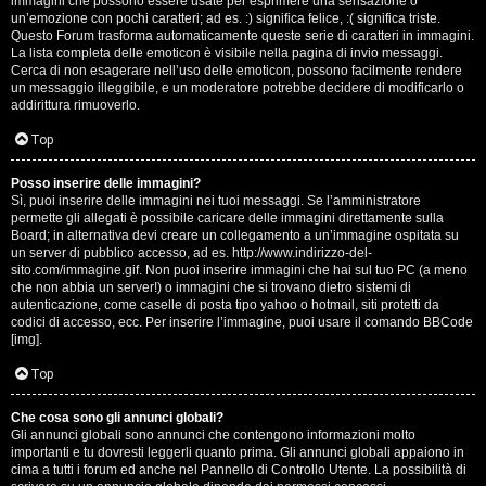
e
immagini che possono essere usate per esprimere una sensazione o
un’emozione con pochi caratteri; ad es. :) significa felice, :( significa triste.
s
Questo Forum trasforma automaticamente queste serie di caratteri in immagini.
La lista completa delle emoticon è visibile nella pagina di invio messaggi.
Cerca di non esagerare nell’uso delle emoticon, possono facilmente rendere
s
un messaggio illeggibile, e un moderatore potrebbe decidere di modificarlo o
addirittura rimuoverlo.
i
Top
o
n
Posso inserire delle immagini?
Sì, puoi inserire delle immagini nei tuoi messaggi. Se l’amministratore
permette gli allegati è possibile caricare delle immagini direttamente sulla
i
Board; in alternativa devi creare un collegamento a un’immagine ospitata su
un server di pubblico accesso, ad es. http://www.indirizzo-del-
sito.com/immagine.gif. Non puoi inserire immagini che hai sul tuo PC (a meno
C
che non abbia un server!) o immagini che si trovano dietro sistemi di
autenticazione, come caselle di posta tipo yahoo o hotmail, siti protetti da
o
codici di accesso, ecc. Per inserire l’immagine, puoi usare il comando BBCode
[img].
s
Top
a
Che cosa sono gli annunci globali?
c
Gli annunci globali sono annunci che contengono informazioni molto
importanti e tu dovresti leggerli quanto prima. Gli annunci globali appaiono in
i
cima a tutti i forum ed anche nel Pannello di Controllo Utente. La possibilità di