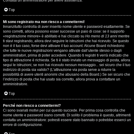
Contatta un amministratore per avere assistenza.
s
i
Top
e
G
Mi sono registrato ma non riesco a connettermi!
n
Innanzitutto controlla di aver inserito nome utente e password esattamente. Se
i
sono corretti, allora possono esser successe un paio di cose: se il supporto
z
«registrazione minore» è abilitato e hai cliccato su
Ho meno di 13 anni
mentre
g
ti stavi registrando, allora devi seguire le istruzioni che hai ricevuto. Se questo
non è il tuo caso, forse devi attivare il tuo account. Alcune Board richiedono
a
che tutte le nuove registrazioni vengano attivate dall’utente stesso o dagli
i
amministratori, prima di poter accedere. Quando ti registri ti verrà indicato che
r
tipo di attivazione è richiesta. Se ti è stato inviato un messaggio di posta, allora
D
segui le istruzioni; se non hai ricevuto nessun messaggio... sei sicuro che il tuo
i
indirizzo di posta sia valido? (L’attivazione via posta serve a ridurre la
'
possibilità di avere utenti anonimi che abusano della Board.) Se sei sicuro che
s
l’indirizzo di posta che hai usato sia corretto, allora prova a contattare un
A
amministratore.
p
g
Top
o
o
Perché non riesco a connettermi?
s
Ci sono svariati motivi per cui questo succede. Per prima cosa controlla che
s
nome utente e password siano corretti. Di solito il problema è questo, altrimenti
t
contatta un amministratore: potresti essere stato bannato o potrebbe esserci un
t
errore di configurazione.
a