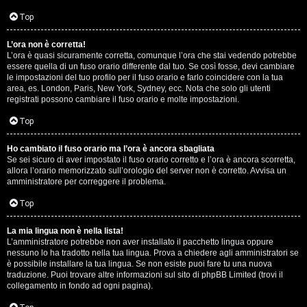
D
Q
Top
i
L’ora non è corretta!
g
L’ora è quasi sicuramente corretta, comunque l’ora che stai vedendo potrebbe
essere quella di un fuso orario differente dal tuo. Se così fosse, devi cambiare
i
le impostazioni del tuo profilo per il fuso orario e farlo coincidere con la tua
area, es. London, Paris, New York, Sydney, ecc. Nota che solo gli utenti
t
registrati possono cambiare il fuso orario e molte impostazioni.
a
Top
l
Ho cambiato il fuso orario ma l’ora è ancora sbagliata
Se sei sicuro di aver impostato il fuso orario corretto e l’ora è ancora scorretta,
S
allora l’orario memorizzato sull’orologio del server non è corretto. Avvisa un
amministratore per correggere il problema.
t
Top
o
La mia lingua non è nella lista!
r
L’amministratore potrebbe non aver installato il pacchetto lingua oppure
nessuno lo ha tradotto nella tua lingua. Prova a chiedere agli amministratori se
e
è possibile installare la tua lingua. Se non esiste puoi fare tu una nuova
traduzione. Puoi trovare altre informazioni sul sito di phpBB Limited (trovi il
:
collegamento in fondo ad ogni pagina).