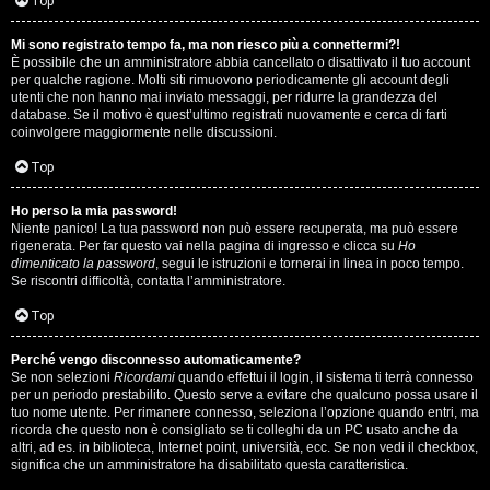
i
Top
n
Mi sono registrato tempo fa, ma non riesco più a connettermi?!
È possibile che un amministratore abbia cancellato o disattivato il tuo account
A
o
per qualche ragione. Molti siti rimuovono periodicamente gli account degli
utenti che non hanno mai inviato messaggi, per ridurre la grandezza del
r
i
database. Se il motivo è quest’ultimo registrati nuovamente e cerca di farti
coinvolgere maggiormente nelle discussioni.
g
n
Top
o
T
Ho perso la mia password!
m
o
Niente panico! La tua password non può essere recuperata, ma può essere
rigenerata. Per far questo vai nella pagina di ingresso e clicca su
Ho
e
u
dimenticato la password
, segui le istruzioni e tornerai in linea in poco tempo.
Se riscontri difficoltà, contatta l’amministratore.
n
r
Top
t
M
Perché vengo disconnesso automaticamente?
i
Se non selezioni
Ricordami
quando effettui il login, il sistema ti terrà connesso
u
per un periodo prestabilito. Questo serve a evitare che qualcuno possa usare il
a
tuo nome utente. Per rimanere connesso, seleziona l’opzione quando entri, ma
s
ricorda che questo non è consigliato se ti colleghi da un PC usato anche da
t
altri, ad es. in biblioteca, Internet point, università, ecc. Se non vedi il checkbox,
i
significa che un amministratore ha disabilitato questa caratteristica.
t