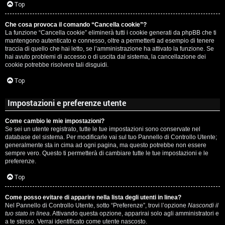
c
Top
i
a
Che cosa provoca il comando “Cancella cookie”?
v
La funzione “Cancella cookie” eliminerà tutti i cookie generati da phpBB che ti
:
mantengono autenticato e connesso, oltre a permetterti ad esempio di tenere
i
traccia di quello che hai letto, se l’amministrazione ha attivato la funzione. Se
C
hai avuto problemi di accesso o di uscita dal sistema, la cancellazione dei
cookie potrebbe risolvere tali disguidi.
D
Top
C
/
Impostazioni e preferenze utente
e
V
Come cambio le mie impostazioni?
r
i
Se sei un utente registrato, tutte le tue impostazioni sono conservate nel
database del sistema. Per modificarle vai sul tuo Pannello di Controllo Utente;
c
n
generalmente sta in cima ad ogni pagina, ma questo potrebbe non essere
sempre vero. Questo ti permetterà di cambiare tutte le tue impostazioni e le
a
i
preferenze.
l
Top
i
Come posso evitare di apparire nella lista degli utenti in linea?
F
Nel Pannello di Controllo Utente, sotto “Preferenze”, trovi l’opzione
Nascondi il
/
tuo stato in linea
. Attivando questa opzione, apparirai solo agli amministratori e
A
a te stesso. Verrai identificato come utente nascosto.