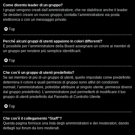
Come divento leader di un gruppo?
D
I gruppi vengono creati dall’amministratore, che ne stabilisce anche il leader.
Se desideri creare un nuovo gruppo, contatta l’amministratore via posta
i
elettronica o con un messaggio privato.
t
Top
u
Perché alcuni gruppi di utenti appaiono in colori differenti?
È possibile per l’amministratore della Board assegnare un colore ai membri di
t
un gruppo per rendere più semplice identificarli.
t
Top
o
Che cos’è un gruppo di utenti predefinito?
Se sei membro di più di un gruppo di utenti, quello impostato come predefinito
u
determina il colore e quali permessi di gruppo sono attivi (in condizioni
normali; l’amministratore, potrebbe attribuire al singolo utente, permessi diversi
n
dal gruppo predefinito). L’amministratore può permetterti di modificare il tuo
gruppo di utenti predefinito dal Pannello di Controllo Utente.
p
Top
ò
Che cos’è il collegamento “Staff”?
Questa pagina fornisce una lista degli amministratori e dei moderatori, dando
dettagli sui forum da loro moderati.