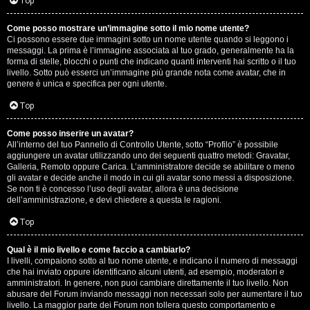
G
Top
i
Come posso mostrare un’immagine sotto il mio nome utente?
Ci possono essere due immagini sotto un nome utente quando si leggono i
g
messaggi. La prima è l’immagine associata al tuo grado, generalmente ha la
forma di stelle, blocchi o punti che indicano quanti interventi hai scritto o il tuo
i
livello. Sotto può esserci un’immagine più grande nota come avatar, che in
genere è unica e specifica per ogni utente.
D
Top
’
Come posso inserire un avatar?
A
All’interno del tuo Pannello di Controllo Utente, sotto “Profilo” è possibile
aggiungere un avatar utilizzando uno dei seguenti quattro metodi: Gravatar,
g
Galleria, Remoto oppure Carica. L’amministratore decide se abilitare o meno
gli avatar e decide anche il modo in cui gli avatar sono messi a disposizione.
o
Se non ti è concesso l’uso degli avatar, allora è una decisione
dell’amministrazione, e devi chiedere a questa le ragioni.
s
Top
t
Qual è il mio livello e come faccio a cambiarlo?
i
I livelli, compaiono sotto al tuo nome utente, e indicano il numero di messaggi
che hai inviato oppure identificano alcuni utenti, ad esempio, moderatori e
n
amministratori. In genere, non puoi cambiare direttamente il tuo livello. Non
abusare del Forum inviando messaggi non necessari solo per aumentare il tuo
o
livello. La maggior parte dei Forum non tollera questo comportamento e