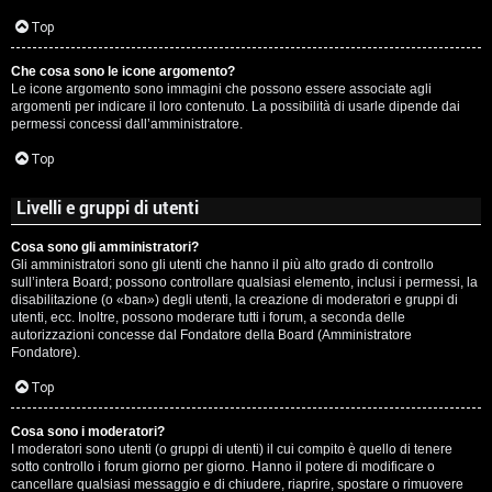
c
Top
i
Che cosa sono le icone argomento?
p
Le icone argomento sono immagini che possono essere associate agli
argomenti per indicare il loro contenuto. La possibilità di usarle dipende dai
i
permessi concessi dall’amministratore.
a
Top
c
Livelli e gruppi di utenti
e
Cosa sono gli amministratori?
Gli amministratori sono gli utenti che hanno il più alto grado di controllo
P
sull’intera Board; possono controllare qualsiasi elemento, inclusi i permessi, la
disabilitazione (o «ban») degli utenti, la creazione di moderatori e gruppi di
utenti, ecc. Inoltre, possono moderare tutti i forum, a seconda delle
e
autorizzazioni concesse dal Fondatore della Board (Amministratore
Fondatore).
r
Top
c
o
Cosa sono i moderatori?
I moderatori sono utenti (o gruppi di utenti) il cui compito è quello di tenere
sotto controllo i forum giorno per giorno. Hanno il potere di modificare o
r
cancellare qualsiasi messaggio e di chiudere, riaprire, spostare o rimuovere