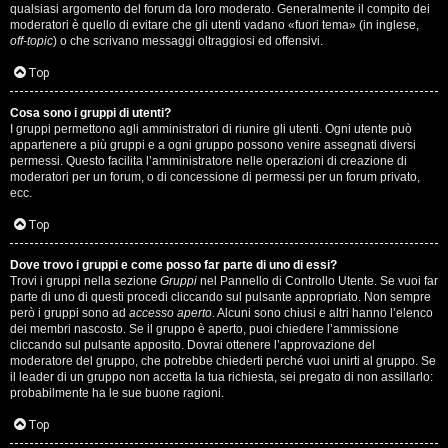
qualsiasi argomento del forum da loro moderato. Generalmente il compito dei
s
moderatori è quello di evitare che gli utenti vadano «fuori tema» (in inglese,
off-topic
) o che scrivano messaggi oltraggiosi ed offensivi.
i
Top
M
Cosa sono i gruppi di utenti?
u
I gruppi permettono agli amministratori di riunire gli utenti. Ogni utente può
appartenere a più gruppi e a ogni gruppo possono venire assegnati diversi
s
permessi. Questo facilita l’amministratore nelle operazioni di creazione di
moderatori per un forum, o di concessione di permessi per un forum privato,
i
ecc.
c
Top
a
Dove trovo i gruppi e come posso far parte di uno di essi?
Trovi i gruppi nella sezione
Gruppi
nel Pannello di Controllo Utente. Se vuoi far
l
parte di uno di questi procedi cliccando sul pulsante appropriato. Non sempre
però i gruppi sono ad
accesso aperto
. Alcuni sono chiusi e altri hanno l’elenco
i
dei membri nascosto. Se il gruppo è aperto, puoi chiedere l’ammissione
cliccando sul pulsante apposito. Dovrai ottenere l’approvazione del
.
moderatore del gruppo, che potrebbe chiederti perché vuoi unirti al gruppo. Se
il leader di un gruppo non accetta la tua richiesta, sei pregato di non assillarlo:
.
probabilmente ha le sue buone ragioni.
.
Top