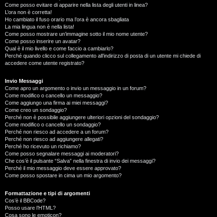
Come posso evitare di apparire nella lista degli utenti in linea?
L’ora non è corretta!
Ho cambiato il fuso orario ma l’ora è ancora sbagliata
La mia lingua non è nella lista!
Come posso mostrare un’immagine sotto il mio nome utente?
Come posso inserire un avatar?
Qual è il mio livello e come faccio a cambiarlo?
Perché quando clicco sul collegamento all’indirizzo di posta di un utente mi chiede di
accedere come utente registrato?
Invio Messaggi
Come apro un argomento o invio un messaggio in un forum?
Come modifico o cancello un messaggio?
Come aggiungo una firma ai miei messaggi?
Come creo un sondaggio?
Perché non è possibile aggiungere ulteriori opzioni del sondaggio?
Come modifico o cancello un sondaggio?
Perché non riesco ad accedere a un forum?
Perché non riesco ad aggiungere allegati?
Perché ho ricevuto un richiamo?
Come posso segnalare messaggi ai moderatori?
Che cos’è il pulsante “Salva” nella finestra di invio dei messaggi?
Perché il mio messaggio deve essere approvato?
Come posso spostare in cima un mio argomento?
Formattazione e tipi di argomenti
Cos’è il BBCode?
Posso usare l’HTML?
Cosa sono le emoticon?