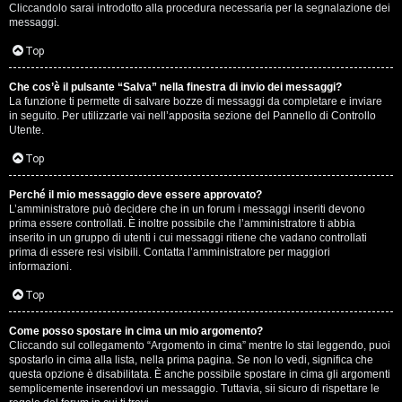
e
Cliccandolo sarai introdotto alla procedura necessaria per la segnalazione dei
messaggi.
r
Top
a
t
Che cos’è il pulsante “Salva” nella finestra di invio dei messaggi?
La funzione ti permette di salvare bozze di messaggi da completare e inviare
in seguito. Per utilizzarle vai nell’apposita sezione del Pannello di Controllo
e
Utente.
c
Top
o
Perché il mio messaggio deve essere approvato?
n
L’amministratore può decidere che in un forum i messaggi inseriti devono
prima essere controllati. È inoltre possibile che l’amministratore ti abbia
inserito in un gruppo di utenti i cui messaggi ritiene che vadano controllati
G
prima di essere resi visibili. Contatta l’amministratore per maggiori
informazioni.
i
Top
g
i
Come posso spostare in cima un mio argomento?
Cliccando sul collegamento “Argomento in cima” mentre lo stai leggendo, puoi
spostarlo in cima alla lista, nella prima pagina. Se non lo vedi, significa che
D
questa opzione è disabilitata. È anche possibile spostare in cima gli argomenti
semplicemente inserendovi un messaggio. Tuttavia, sii sicuro di rispettare le
'