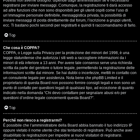
Potresti non averne bisogno: dipende dagli amministratori se è necessario
registrarsi per inviare messaggi. Comunque, la registrazione ti darà accesso
ad altre funzioni che non sono disponibili per gli utenti ospiti come l’uso di
un’immagine personale definibile, messaggistica privata, la possibilità di
inviare messaggi di posta direttamente dal forum, l’iscrizione a gruppi utenti,
ecc. Ti bastano pochi secondi per registrarti e quindi ti raccomandiamo di farlo.
Top
T
Che cosa è COPPA?
A
o
COPPA, o Legge sulla Privacy per la protezione dei minori del 1998, è una
legge statunitense che autorizza i siti web a raccogliere informazioni da i
r
p
minori di età inferiore a 13 anni. Per avere tale consenso serve una richiesta
scritta da parte del genitore o tutore legale, permettendo la registrazione delle
g
i
informazioni scritte dal minore. Se hai dubbi o incertezze, mettiti in contatto con
un consulente legale per assistenza. Nota bene che phpBB Limited e il
o
c
proprietario di questa Board non possono fornire consigli legali e non sono un
punto di contatto per questioni legali di qualsiasi tipo, ad eccezione di quanto
m
A
indicato nella domanda “Chi devo contattare per segnalare abusi e/o per
questioni d’ordine legale concernenti questa Board?”.
e
t
Top
n
t
Perché non riesco a registrarmi?
t
i
È possibile che l’amministratore della Board abbia bannato il tuo indirizzo IP
oppure vietato il nome utente che stai tentando di registrare. Può anche aver
i
v
disabilitato le registrazioni per impedire ai nuovi visitatori di registrarsi.