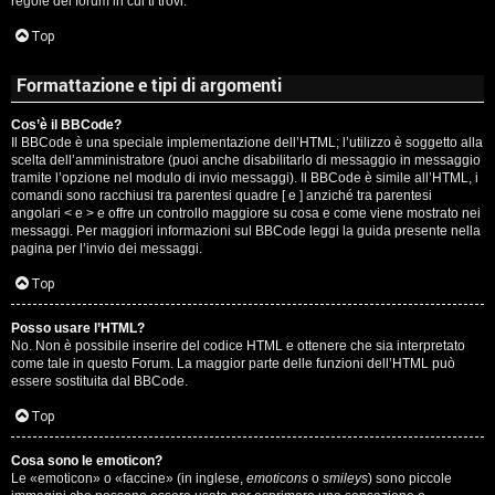
regole del forum in cui ti trovi.
A
Top
g
Formattazione e tipi di argomenti
o
Cos’è il BBCode?
s
Il BBCode è una speciale implementazione dell’HTML; l’utilizzo è soggetto alla
scelta dell’amministratore (puoi anche disabilitarlo di messaggio in messaggio
t
tramite l’opzione nel modulo di invio messaggi). Il BBCode è simile all’HTML, i
comandi sono racchiusi tra parentesi quadre [ e ] anziché tra parentesi
i
angolari < e > e offre un controllo maggiore su cosa e come viene mostrato nei
messaggi. Per maggiori informazioni sul BBCode leggi la guida presente nella
pagina per l’invio dei messaggi.
n
Top
o
Posso usare l’HTML?
R
No. Non è possibile inserire del codice HTML e ottenere che sia interpretato
come tale in questo Forum. La maggior parte delle funzioni dell’HTML può
i
essere sostituita dal BBCode.
Top
f
l
Cosa sono le emoticon?
Le «emoticon» o «faccine» (in inglese,
emoticons
o
smileys
) sono piccole