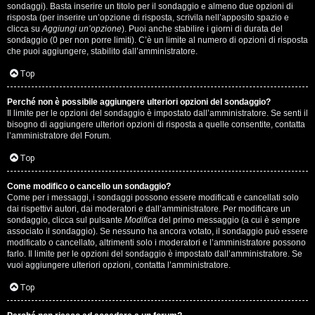
i
sondaggi). Basta inserire un titolo per il sondaggio e almeno due opzioni di
g
risposta (per inserire un’opzione di risposta, scrivila nell’apposito spazio e
clicca su
Aggiungi un’opzione
). Puoi anche stabilire i giorni di durata del
sondaggio (0 per non porre limiti). C’è un limite al numero di opzioni di risposta
i
che puoi aggiungere, stabilito dall’amministratore.
D
Top
'
Perché non è possibile aggiungere ulteriori opzioni del sondaggio?
A
Il limite per le opzioni del sondaggio è impostato dall’amministratore. Se senti il
bisogno di aggiungere ulteriori opzioni di risposta a quelle consentite, contatta
l’amministratore del Forum.
g
Top
o
s
Come modifico o cancello un sondaggio?
Come per i messaggi, i sondaggi possono essere modificati e cancellati solo
t
dai rispettivi autori, dai moderatori e dall’amministratore. Per modificare un
sondaggio, clicca sul pulsante
Modifica
del primo messaggio (a cui è sempre
associato il sondaggio). Se nessuno ha ancora votato, il sondaggio può essere
i
modificato o cancellato, altrimenti solo i moderatori e l’amministratore possono
farlo. Il limite per le opzioni del sondaggio è impostato dall’amministratore. Se
n
vuoi aggiungere ulteriori opzioni, contatta l’amministratore.
o
Top
.