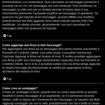
s
amministratore o un moderatore. Puoi cancellare un messaggio premendo il
pulsante con la «X» nel messaggio che vuoi eliminare. Puoi modificare un
i
messaggio (a volte solo per un limitato periodo di tempo dopo il suo
inserimento) premendo il pulsante
modifica
nel messaggio in questione. Se
M
qualcuno ha già risposto al tuo messaggio, quando effettui una modifica,
potresti trovare del testo aggiunto dove viene indicato quante volte l’hai
u
modificato. Un utente normale, generalmente, non può cancellare un
messaggio dopo che qualcuno ha risposto.
s
Top
i
Come aggiungo una firma ai miei messaggi?
c
Per aggiungere una firma ad un messaggio devi prima crearne una tramite il
Pannello di Controllo Utente. Una volta creata, è possibile selezionare
a
l’opzione
Aggiungi la firma
nel modulo di invio. È inoltre possibile aggiungere
una firma a tutti i tuoi messaggi selezionando l’apposita voce nel Pannello di
l
Controllo Utente. Se lo si fa, è possibile evitare che una firma venga aggiunta
ai singoli messaggi deselezionando la casella per aggiungere la firma
i
all’interno del modulo di invio.
d
Top
i
Come creo un sondaggio?
Creare un sondaggio è facile: quando inizi un nuovo argomento (o quando
G
modifichi il primo messaggio di un argomento, se ti è permesso) dovresti
vedere, sotto lo spazio per l’inserimento del messaggio, un riquadro dal titolo
Aggiungi sondaggio
(se non lo vedi, probabilmente non hai il diritto di creare