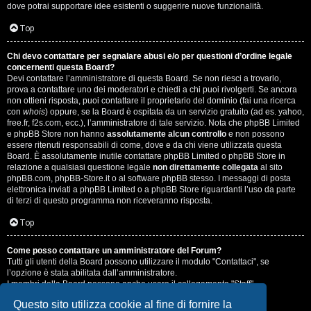
dove potrai supportare idee esistenti o suggerire nuove funzionalità.
Top
Chi devo contattare per segnalare abusi e/o per questioni d’ordine legale
concernenti questa Board?
Devi contattare l’amministratore di questa Board. Se non riesci a trovarlo,
prova a contattare uno dei moderatori e chiedi a chi puoi rivolgerti. Se ancora
non ottieni risposta, puoi contattare il proprietario del dominio (fai una ricerca
con
whois
) oppure, se la Board è ospitata da un servizio gratuito (ad es. yahoo,
free.fr, f2s.com, ecc.), l’amministratore di tale servizio. Nota che phpBB Limited
e phpBB Store non hanno
assolutamente alcun controllo
e non possono
essere ritenuti responsabili di come, dove e da chi viene utilizzata questa
Board. È assolutamente inutile contattare phpBB Limited o phpBB Store in
relazione a qualsiasi questione legale
non direttamente collegata
al sito
phpBB.com, phpBB-Store.it o al software phpBB stesso. I messaggi di posta
elettronica inviati a phpBB Limited o a phpBB Store riguardanti l’uso da parte
di terzi di questo programma non riceveranno risposta.
Top
Come posso contattare un amministratore del Forum?
Tutti gli utenti della Board possono utilizzare il modulo "Contattaci", se
l’opzione è stata abilitata dall’amministratore.
I membri della Board possono anche usare il collegamento "Staff".
Questo sito utilizza cookie al fine di fornire la
Top