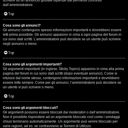
scrivere su un annuncio globale dipende dai permessi concessi
p
dall’amministratore.
i
Top
a
Cosa sono gli annunci?
Gli annunci contengono spesso informazioni importanti e dovrebbero essere
c
letti prima possibile. Gli annunci appaiono in cima a ogni pagina del forum in
cui sono stati scritti. L’amministratore può decidere se un utente può scrivere
e
negli annunci o meno.
e
Top
c
Cosa sono gli argomenti importanti?
Gli argomenti importanti (in inglese, Sticky Topics) appaiono in cima alla prima
o
pagina del forum in cui sono stati scritti (dopo eventuali annunci). Come si
intuisce dal nome stesso, contengono informazioni importanti e dovrebbero
s
essere lette sempre. Come per gli annunci, l’amministratore può decidere se
un utente vi può scrivere o meno.
a
Top
n
Cosa sono gli argomenti bloccati?
o
Gli argomenti possono essere bloccati dai moderatori o dall’amministratore.
Non è possibile rispondere ad un argomento bloccato così come i sondaggi
n
chiusi terminano automaticamente. Un argomento può venire bloccato per
varie ragioni, ad es. se contravviene ai Termini di Utilizzo.