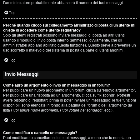
l’amministratore probabilmente abbasserà il numero dei tuoi messaggi.
P
Top
l
Perché quando clicco sul collegamento all’indirizzo di posta di un utente mi
a
chiede di accedere come utente registrato?
Solo gli utenti registrati possono inviare messaggi di posta ad altri utenti
n
usando il modulo di invio posta interno (ammesso, ovviamente, che gli
amministratori abbiano abilitato questa funzione). Questo serve a prevenire un
e
uso scorretto o malevolo del sistema di posta da parte di utenti anonimi.
t
Top
Invio Messaggi
P
Come apro un argomento o invio un messaggio in un forum?
e
Per pubblicare un nuovo argomento in un forum, clicca su “Nuovo argomento”.
Per pubblicare una risposta ad un argomento, clicca su “Rispondi”. Potresti
r
avere bisogno di registrarti prima di poter inviare un messaggio: le tue funzioni
disponibili sono elencate in fondo alla pagina del forum o dell’argomento (la
c
lista
Puoi aprire nuovi argomenti
,
Puoi votare nei sondaggi
, ecc.).
o
Top
r
Come modifico o cancello un messaggio?
Puoi modificare o cancellare solo i tuoi messaggi, a meno che tu non sia un