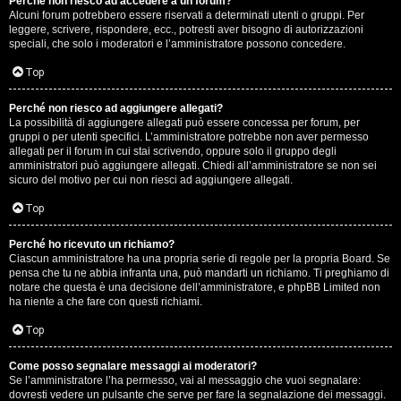
Perché non riesco ad accedere a un forum?
Alcuni forum potrebbero essere riservati a determinati utenti o gruppi. Per
.
leggere, scrivere, rispondere, ecc., potresti aver bisogno di autorizzazioni
speciali, che solo i moderatori e l’amministratore possono concedere.
.
Top
R
Perché non riesco ad aggiungere allegati?
e
La possibilità di aggiungere allegati può essere concessa per forum, per
gruppi o per utenti specifici. L’amministratore potrebbe non aver permesso
allegati per il forum in cui stai scrivendo, oppure solo il gruppo degli
s
amministratori può aggiungere allegati. Chiedi all’amministratore se non sei
sicuro del motivo per cui non riesci ad aggiungere allegati.
o
Top
c
o
Perché ho ricevuto un richiamo?
Ciascun amministratore ha una propria serie di regole per la propria Board. Se
pensa che tu ne abbia infranta una, può mandarti un richiamo. Ti preghiamo di
n
notare che questa è una decisione dell’amministratore, e phpBB Limited non
ha niente a che fare con questi richiami.
t
Top
i
S
Come posso segnalare messaggi ai moderatori?
Se l’amministratore l’ha permesso, vai al messaggio che vuoi segnalare:
dovresti vedere un pulsante che serve per fare la segnalazione dei messaggi.