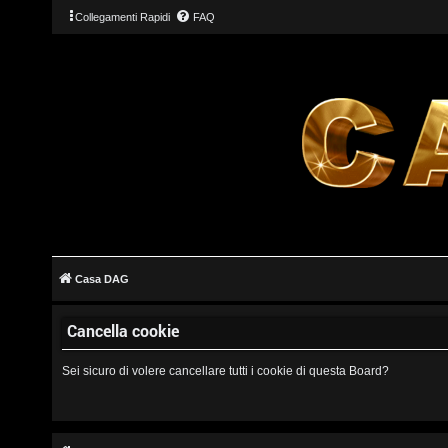
Collegamenti Rapidi
FAQ
L
o
g
Casa DAG
i
Cancella cookie
n
Sei sicuro di volere cancellare tutti i cookie di questa Board?
I