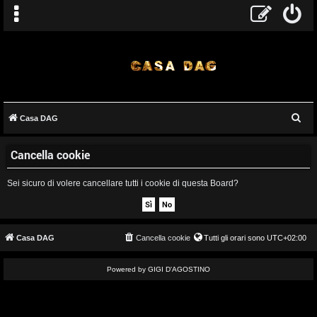
C
Casa DAG
A
e
Cancella cookie
r
r
c
g
Sei sicuro di volere cancellare tutti i cookie di questa Board?
a
o
m
Casa DAG
Cancella cookie
Tutti gli orari sono
UTC+02:00
e
Powered by GIGI D'AGOSTINO
n
t