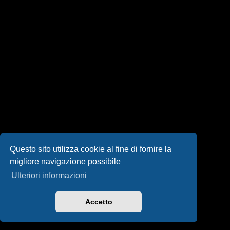
i
s
e
n
z
a
r
i
s
Questo sito utilizza cookie al fine di fornire la
migliore navigazione possibile
p
Ulteriori informazioni
o
s
Accetto
t