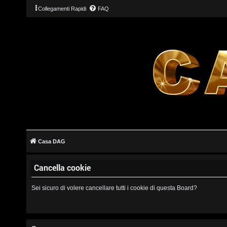
Collegamenti Rapidi
FAQ
L
o
g
Casa DAG
i
Cancella cookie
n
Sei sicuro di volere cancellare tutti i cookie di questa Board?
I