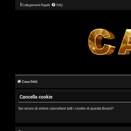
Collegamenti Rapidi
FAQ
L
o
g
Casa DAG
i
Cancella cookie
n
Sei sicuro di volere cancellare tutti i cookie di questa Board?
I