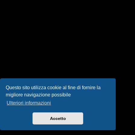
i
s
e
n
z
a
r
i
s
Questo sito utilizza cookie al fine di fornire la
migliore navigazione possibile
p
Ulteriori informazioni
o
s
Accetto
t