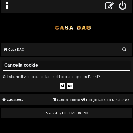
C
Casa DAG
A
e
Cancella cookie
r
r
c
g
Sei sicuro di volere cancellare tutti i cookie di questa Board?
a
o
m
Casa DAG
Cancella cookie
Tutti gli orari sono
UTC+02:00
e
Powered by GIGI D'AGOSTINO
n
t