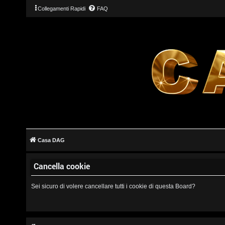
Collegamenti Rapidi
FAQ
L
o
g
Casa DAG
i
Cancella cookie
n
Sei sicuro di volere cancellare tutti i cookie di questa Board?
I