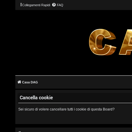
Collegamenti Rapidi
FAQ
L
o
g
Casa DAG
i
Cancella cookie
n
Sei sicuro di volere cancellare tutti i cookie di questa Board?
I