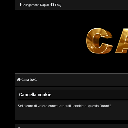
Collegamenti Rapidi
FAQ
L
o
g
Casa DAG
i
Cancella cookie
n
Sei sicuro di volere cancellare tutti i cookie di questa Board?
I