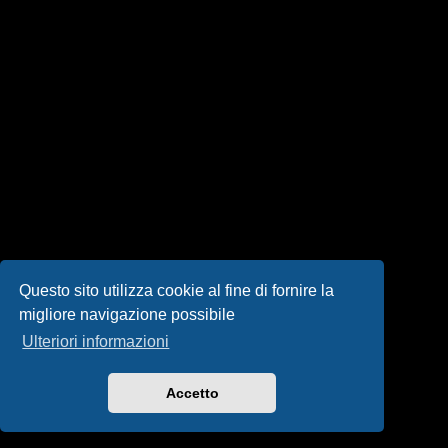
i
s
e
n
z
a
r
i
s
Questo sito utilizza cookie al fine di fornire la
migliore navigazione possibile
p
Ulteriori informazioni
o
s
Accetto
t