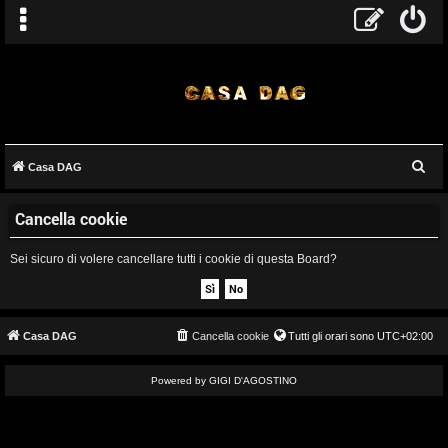
C
Casa DAG
A
e
Cancella cookie
r
r
c
g
Sei sicuro di volere cancellare tutti i cookie di questa Board?
a
o
m
Casa DAG
Cancella cookie
Tutti gli orari sono
UTC+02:00
e
Powered by GIGI D'AGOSTINO
n
t