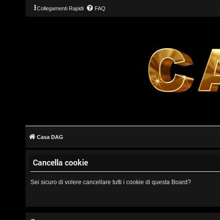
Collegamenti Rapidi
FAQ
L
o
g
Casa DAG
i
Cancella cookie
n
Sei sicuro di volere cancellare tutti i cookie di questa Board?
I