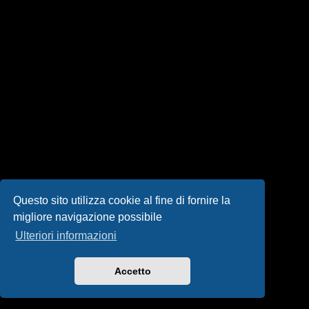
i
s
e
n
z
a
r
i
s
Questo sito utilizza cookie al fine di fornire la
migliore navigazione possibile
p
Ulteriori informazioni
o
s
Accetto
t