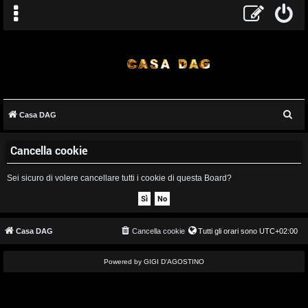
C
Casa DAG
A
e
Cancella cookie
r
r
c
g
Sei sicuro di volere cancellare tutti i cookie di questa Board?
a
o
m
Casa DAG
Cancella cookie
Tutti gli orari sono
UTC+02:00
e
Powered by GIGI D'AGOSTINO
n
t