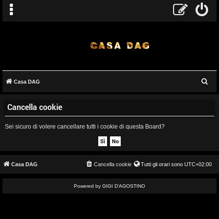
C
Casa DAG
A
e
Cancella cookie
r
r
c
g
Sei sicuro di volere cancellare tutti i cookie di questa Board?
a
o
m
Casa DAG
Cancella cookie
Tutti gli orari sono
UTC+02:00
e
Powered by GIGI D'AGOSTINO
n
t