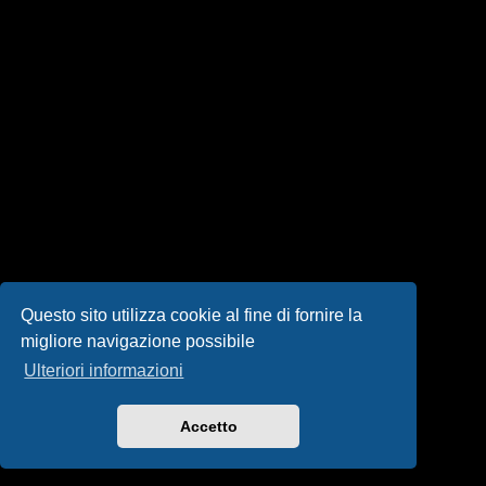
i
s
e
n
z
a
r
i
s
Questo sito utilizza cookie al fine di fornire la
migliore navigazione possibile
p
Ulteriori informazioni
o
s
Accetto
t