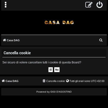
C
Casa DAG
A
e
Cancella cookie
r
r
c
g
Sei sicuro di volere cancellare tutti i cookie di questa Board?
a
o
m
Casa DAG
Cancella cookie
Tutti gli orari sono
UTC+02:00
e
Powered by GIGI D'AGOSTINO
n
t