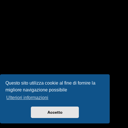
i
s
e
n
z
a
r
i
s
Questo sito utilizza cookie al fine di fornire la
migliore navigazione possibile
p
Ulteriori informazioni
o
s
Accetto
t