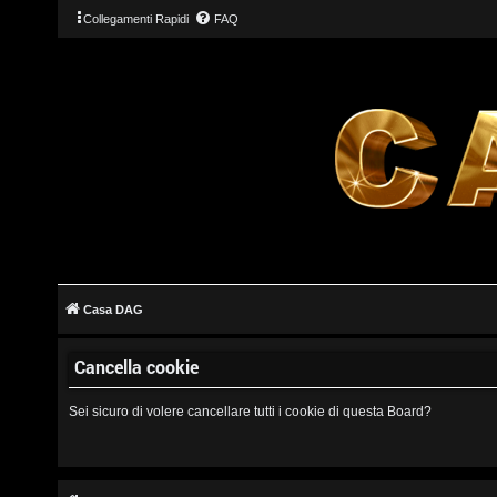
Collegamenti Rapidi
FAQ
L
o
g
Casa DAG
i
Cancella cookie
n
Sei sicuro di volere cancellare tutti i cookie di questa Board?
I