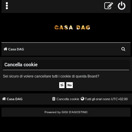
C
Casa DAG
A
e
Cancella cookie
r
r
c
g
Sei sicuro di volere cancellare tutti i cookie di questa Board?
a
o
m
Casa DAG
Cancella cookie
Tutti gli orari sono
UTC+02:00
e
Powered by GIGI D'AGOSTINO
n
t