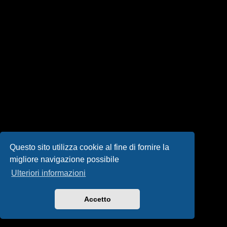
i
s
e
n
z
a
r
i
s
Questo sito utilizza cookie al fine di fornire la
migliore navigazione possibile
p
Ulteriori informazioni
o
s
Accetto
t