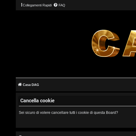
Collegamenti Rapidi
FAQ
L
o
g
Casa DAG
i
Cancella cookie
n
Sei sicuro di volere cancellare tutti i cookie di questa Board?
I