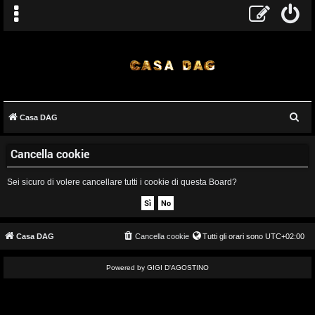
C
Casa DAG
A
e
Cancella cookie
r
r
c
g
Sei sicuro di volere cancellare tutti i cookie di questa Board?
a
o
m
Casa DAG
Cancella cookie
Tutti gli orari sono
UTC+02:00
e
Powered by GIGI D'AGOSTINO
n
t