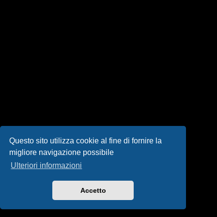
i
s
e
n
z
a
r
i
s
Questo sito utilizza cookie al fine di fornire la
migliore navigazione possibile
p
Ulteriori informazioni
o
s
Accetto
t