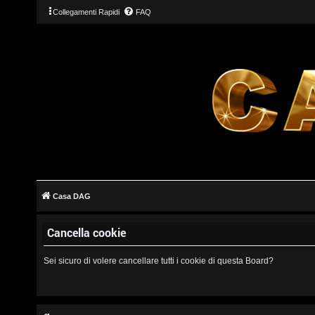
Collegamenti Rapidi
FAQ
L
o
g
Casa DAG
i
Cancella cookie
n
Sei sicuro di volere cancellare tutti i cookie di questa Board?
I