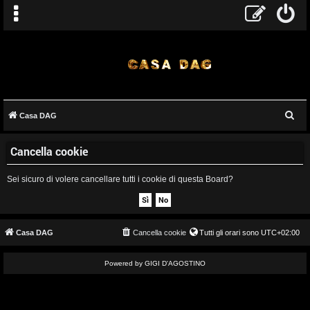
C
Casa DAG
A
e
Cancella cookie
r
r
c
g
Sei sicuro di volere cancellare tutti i cookie di questa Board?
a
o
m
Casa DAG
Cancella cookie
Tutti gli orari sono
UTC+02:00
e
Powered by GIGI D'AGOSTINO
n
t