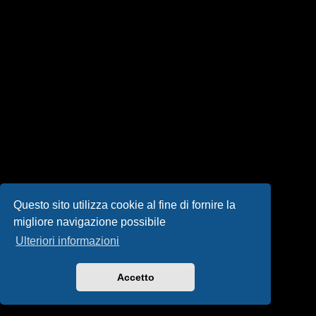
i
s
e
n
z
a
r
i
s
Questo sito utilizza cookie al fine di fornire la
migliore navigazione possibile
p
Ulteriori informazioni
o
s
Accetto
t