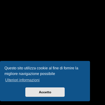
i
s
e
n
z
a
r
i
s
Questo sito utilizza cookie al fine di fornire la
migliore navigazione possibile
p
Ulteriori informazioni
o
s
Accetto
t