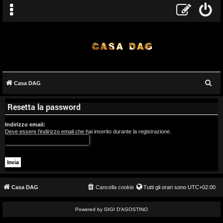
C
Casa DAG
A
e
Resetta la password
r
r
c
Indirizzo email:
g
a
Deve essere l’indirizzo email che hai inserito durante la registrazione.
o
m
e
Casa DAG
Cancella cookie
Tutti gli orari sono
UTC+02:00
n
t
Powered by GIGI D'AGOSTINO