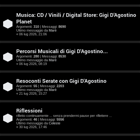
e
n
Musica: CD / Vinili / Digital Store: Gigi D’Agostino
Planet
t
Argomenti:
310
| Messaggi:
8690
Ultimo messaggio da
Marè
i
« 06 lug 2026, 21:06
s
Percorsi Musicali di Gigi D'Agostino...
e
Argomenti:
280
| Messaggi:
8530
Ultimo messaggio da
Marè
n
« 06 lug 2026, 08:19
z
Resoconti Serate con Gigi D'Agostino
a
Argomenti:
55
| Messaggi:
2203
Ultimo messaggio da
Marè
« 21 lug 2026, 15:27
r
i
Riflessioni
rifletto continuamente ... senza prendermi pause per riflettere ...
s
Argomenti:
46
| Messaggi:
5556
Ultimo messaggio da
Celeste
p
« 30 lug 2026, 17:46