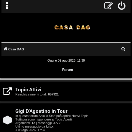
C
Casa DAG
e
Oggi è 09 ago 2026, 11:39
r
Forum
c
a
A
Topic Attivi
r
Reindirizzamenti totali:
657921
g
Gigi D'Agostino in Tour
o
In questo forum Solo lo Staff può aprire Nuovi Topic.
Tutti possono rispondere ai Topic Aperti.
m
Argomenti:
12
| Messaggi:
3772
Ultimo messaggio da
lorixx
« 08 ago 2026, 17:37