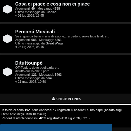
o
Cosa ci piace e cosa non ci piace
s
Argomenti:
49
| Messaggi:
4798
Ultimo messaggio da
Giadina
« 01 lug 2026, 18:45
t
a
Percorsi Musicali...
Se si guarda bene in una direzione... si vedono anke tutte le altre...
Argomenti:
683
| Messaggi:
4261
Ultimo messaggio da
Great Wings
« 25 lug 2026, 03:45
A
Dituttounpò
r
Off-Topic... dove puoi parlare...
di tutto quello che ti pare...
g
Argomenti:
121
| Messaggi:
5463
Ultimo messaggio da
pam
o
« 21 mag 2026, 10:50
m
CHI C’È IN LINEA
e
In totale ci sono
192
utenti connessi : 7 registrati, 0 nascosti e 185 ospiti (basato sugli
n
utenti attivi negli ultimi 10 minuti)
Record di utenti connessi:
4289
registrato il 30 lug 2026, 03:15
t