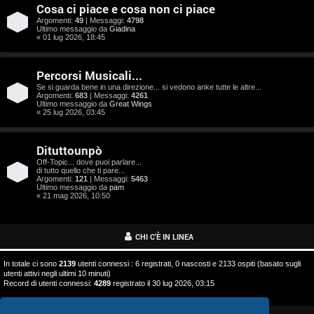
o
Cosa ci piace e cosa non ci piace
s
Argomenti:
49
| Messaggi:
4798
Ultimo messaggio da
Giadina
« 01 lug 2026, 18:45
t
a
Percorsi Musicali...
Se si guarda bene in una direzione... si vedono anke tutte le altre...
Argomenti:
683
| Messaggi:
4261
Ultimo messaggio da
Great Wings
« 25 lug 2026, 03:45
A
Dituttounpò
r
Off-Topic... dove puoi parlare...
di tutto quello che ti pare...
g
Argomenti:
121
| Messaggi:
5463
Ultimo messaggio da
pam
o
« 21 mag 2026, 10:50
m
CHI C’È IN LINEA
e
In totale ci sono
2139
utenti connessi : 6 registrati, 0 nascosti e 2133 ospiti (basato sugli
n
utenti attivi negli ultimi 10 minuti)
Record di utenti connessi:
4289
registrato il 30 lug 2026, 03:15
t