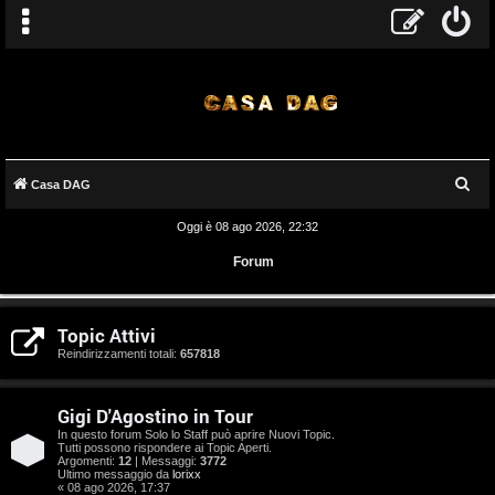
C
Casa DAG
e
Oggi è 08 ago 2026, 22:32
r
Forum
c
a
A
Topic Attivi
r
Reindirizzamenti totali:
657818
g
Gigi D'Agostino in Tour
o
In questo forum Solo lo Staff può aprire Nuovi Topic.
Tutti possono rispondere ai Topic Aperti.
m
Argomenti:
12
| Messaggi:
3772
Ultimo messaggio da
lorixx
« 08 ago 2026, 17:37