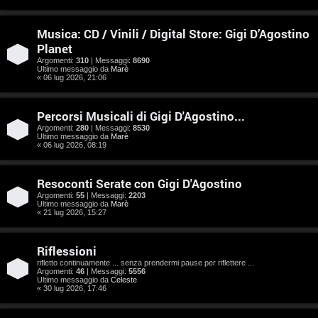
e
n
Musica: CD / Vinili / Digital Store: Gigi D’Agostino
Planet
t
Argomenti:
310
| Messaggi:
8690
Ultimo messaggio da
Marè
i
« 06 lug 2026, 21:06
s
Percorsi Musicali di Gigi D'Agostino...
e
Argomenti:
280
| Messaggi:
8530
Ultimo messaggio da
Marè
n
« 06 lug 2026, 08:19
z
Resoconti Serate con Gigi D'Agostino
a
Argomenti:
55
| Messaggi:
2203
Ultimo messaggio da
Marè
« 21 lug 2026, 15:27
r
i
Riflessioni
rifletto continuamente ... senza prendermi pause per riflettere ...
s
Argomenti:
46
| Messaggi:
5556
Ultimo messaggio da
Celeste
p
« 30 lug 2026, 17:46