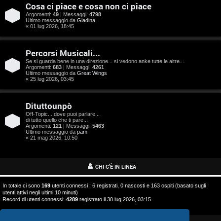
o
Cosa ci piace e cosa non ci piace
s
Argomenti:
49
| Messaggi:
4798
Ultimo messaggio da
Giadina
« 01 lug 2026, 18:45
t
a
Percorsi Musicali...
Se si guarda bene in una direzione... si vedono anke tutte le altre...
Argomenti:
683
| Messaggi:
4261
Ultimo messaggio da
Great Wings
« 25 lug 2026, 03:45
A
Dituttounpò
r
Off-Topic... dove puoi parlare...
di tutto quello che ti pare...
g
Argomenti:
121
| Messaggi:
5463
Ultimo messaggio da
pam
o
« 21 mag 2026, 10:50
m
CHI C’È IN LINEA
e
In totale ci sono
169
utenti connessi : 6 registrati, 0 nascosti e 163 ospiti (basato sugli
n
utenti attivi negli ultimi 10 minuti)
Record di utenti connessi:
4289
registrato il 30 lug 2026, 03:15
t