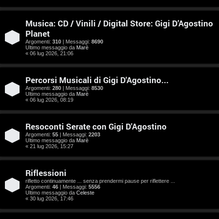
e
n
Musica: CD / Vinili / Digital Store: Gigi D’Agostino
Planet
t
Argomenti:
310
| Messaggi:
8690
Ultimo messaggio da
Marè
i
« 06 lug 2026, 21:06
s
Percorsi Musicali di Gigi D'Agostino...
e
Argomenti:
280
| Messaggi:
8530
Ultimo messaggio da
Marè
n
« 06 lug 2026, 08:19
z
Resoconti Serate con Gigi D'Agostino
a
Argomenti:
55
| Messaggi:
2203
Ultimo messaggio da
Marè
« 21 lug 2026, 15:27
r
i
Riflessioni
rifletto continuamente ... senza prendermi pause per riflettere ...
s
Argomenti:
46
| Messaggi:
5556
Ultimo messaggio da
Celeste
p
« 30 lug 2026, 17:46