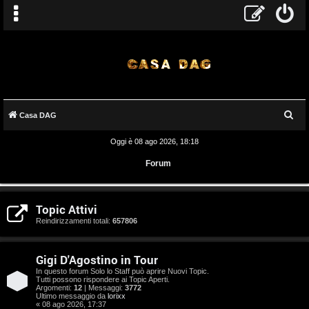
C
Casa DAG
e
Oggi è 08 ago 2026, 18:18
r
Forum
c
a
A
Topic Attivi
r
Reindirizzamenti totali:
657806
g
Gigi D'Agostino in Tour
o
In questo forum Solo lo Staff può aprire Nuovi Topic.
Tutti possono rispondere ai Topic Aperti.
m
Argomenti:
12
| Messaggi:
3772
Ultimo messaggio da
lorixx
« 08 ago 2026, 17:37