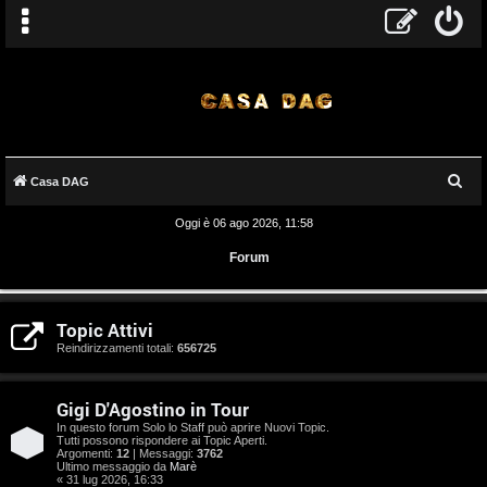
C
Casa DAG
e
Oggi è 06 ago 2026, 11:58
r
Forum
c
a
A
Topic Attivi
r
Reindirizzamenti totali:
656725
g
Gigi D'Agostino in Tour
o
In questo forum Solo lo Staff può aprire Nuovi Topic.
Tutti possono rispondere ai Topic Aperti.
m
Argomenti:
12
| Messaggi:
3762
Ultimo messaggio da
Marè
« 31 lug 2026, 16:33