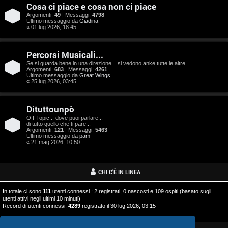
o
Cosa ci piace e cosa non ci piace
s
Argomenti:
49
| Messaggi:
4798
Ultimo messaggio da
Giadina
« 01 lug 2026, 18:45
t
a
Percorsi Musicali...
Se si guarda bene in una direzione... si vedono anke tutte le altre...
Argomenti:
683
| Messaggi:
4261
Ultimo messaggio da
Great Wings
« 25 lug 2026, 03:45
A
Dituttounpò
r
Off-Topic... dove puoi parlare...
di tutto quello che ti pare...
g
Argomenti:
121
| Messaggi:
5463
Ultimo messaggio da
pam
o
« 21 mag 2026, 10:50
m
CHI C’È IN LINEA
e
In totale ci sono
111
utenti connessi : 2 registrati, 0 nascosti e 109 ospiti (basato sugli
n
utenti attivi negli ultimi 10 minuti)
Record di utenti connessi:
4289
registrato il 30 lug 2026, 03:15
t