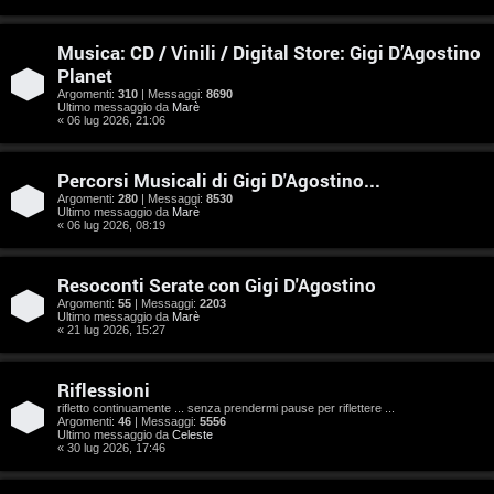
e
n
Musica: CD / Vinili / Digital Store: Gigi D’Agostino
Planet
t
Argomenti:
310
| Messaggi:
8690
Ultimo messaggio da
Marè
i
« 06 lug 2026, 21:06
s
Percorsi Musicali di Gigi D'Agostino...
e
Argomenti:
280
| Messaggi:
8530
Ultimo messaggio da
Marè
n
« 06 lug 2026, 08:19
z
Resoconti Serate con Gigi D'Agostino
a
Argomenti:
55
| Messaggi:
2203
Ultimo messaggio da
Marè
« 21 lug 2026, 15:27
r
i
Riflessioni
rifletto continuamente ... senza prendermi pause per riflettere ...
s
Argomenti:
46
| Messaggi:
5556
Ultimo messaggio da
Celeste
p
« 30 lug 2026, 17:46