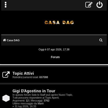
C
Casa DAG
e
Oggi è 07 ago 2026, 17:38
r
Forum
c
a
A
Topic Attivi
r
Reindirizzamenti totali:
657088
g
Gigi D'Agostino in Tour
o
In questo forum Solo lo Staff può aprire Nuovi Topic.
Tutti possono rispondere ai Topic Aperti.
m
Argomenti:
12
| Messaggi:
3762
Ultimo messaggio da
Marè
« 31 lug 2026, 16:33