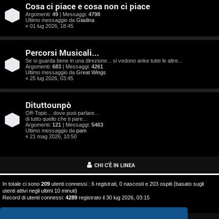
o
Cosa ci piace e cosa non ci piace
s
Argomenti:
49
| Messaggi:
4798
Ultimo messaggio da
Giadina
« 01 lug 2026, 18:45
t
a
Percorsi Musicali...
Se si guarda bene in una direzione... si vedono anke tutte le altre...
Argomenti:
683
| Messaggi:
4261
Ultimo messaggio da
Great Wings
« 25 lug 2026, 03:45
A
Dituttounpò
r
Off-Topic... dove puoi parlare...
di tutto quello che ti pare...
g
Argomenti:
121
| Messaggi:
5463
Ultimo messaggio da
pam
o
« 21 mag 2026, 10:50
m
CHI C’È IN LINEA
e
In totale ci sono
209
utenti connessi : 6 registrati, 0 nascosti e 203 ospiti (basato sugli
n
utenti attivi negli ultimi 10 minuti)
Record di utenti connessi:
4289
registrato il 30 lug 2026, 03:15
t