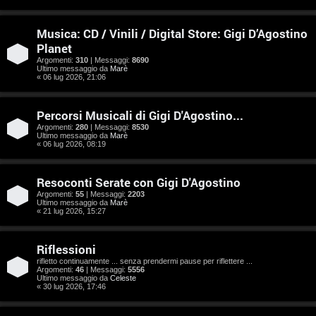
e
n
Musica: CD / Vinili / Digital Store: Gigi D’Agostino
Planet
t
Argomenti:
310
| Messaggi:
8690
Ultimo messaggio da
Marè
i
« 06 lug 2026, 21:06
s
Percorsi Musicali di Gigi D'Agostino...
e
Argomenti:
280
| Messaggi:
8530
Ultimo messaggio da
Marè
n
« 06 lug 2026, 08:19
z
Resoconti Serate con Gigi D'Agostino
a
Argomenti:
55
| Messaggi:
2203
Ultimo messaggio da
Marè
« 21 lug 2026, 15:27
r
i
Riflessioni
rifletto continuamente ... senza prendermi pause per riflettere ...
s
Argomenti:
46
| Messaggi:
5556
Ultimo messaggio da
Celeste
p
« 30 lug 2026, 17:46