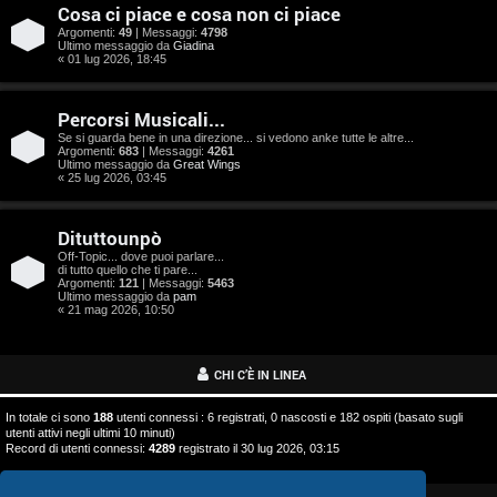
o
Cosa ci piace e cosa non ci piace
s
Argomenti:
49
| Messaggi:
4798
Ultimo messaggio da
Giadina
« 01 lug 2026, 18:45
t
a
Percorsi Musicali...
Se si guarda bene in una direzione... si vedono anke tutte le altre...
Argomenti:
683
| Messaggi:
4261
Ultimo messaggio da
Great Wings
« 25 lug 2026, 03:45
A
Dituttounpò
r
Off-Topic... dove puoi parlare...
di tutto quello che ti pare...
g
Argomenti:
121
| Messaggi:
5463
Ultimo messaggio da
pam
o
« 21 mag 2026, 10:50
m
CHI C’È IN LINEA
e
In totale ci sono
188
utenti connessi : 6 registrati, 0 nascosti e 182 ospiti (basato sugli
n
utenti attivi negli ultimi 10 minuti)
Record di utenti connessi:
4289
registrato il 30 lug 2026, 03:15
t