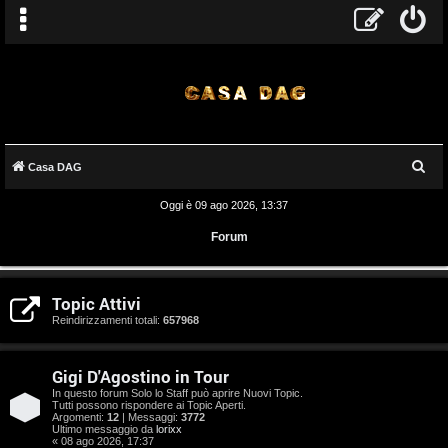
C
Casa DAG
e
Oggi è 09 ago 2026, 13:37
r
Forum
c
a
A
Topic Attivi
r
Reindirizzamenti totali:
657968
g
Gigi D'Agostino in Tour
o
In questo forum Solo lo Staff può aprire Nuovi Topic.
Tutti possono rispondere ai Topic Aperti.
m
Argomenti:
12
| Messaggi:
3772
Ultimo messaggio da
lorixx
« 08 ago 2026, 17:37