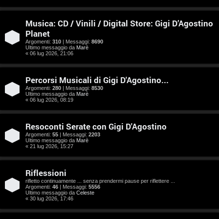
e
n
Musica: CD / Vinili / Digital Store: Gigi D’Agostino
Planet
t
Argomenti:
310
| Messaggi:
8690
Ultimo messaggio da
Marè
i
« 06 lug 2026, 21:06
s
Percorsi Musicali di Gigi D'Agostino...
e
Argomenti:
280
| Messaggi:
8530
Ultimo messaggio da
Marè
n
« 06 lug 2026, 08:19
z
Resoconti Serate con Gigi D'Agostino
a
Argomenti:
55
| Messaggi:
2203
Ultimo messaggio da
Marè
« 21 lug 2026, 15:27
r
i
Riflessioni
rifletto continuamente ... senza prendermi pause per riflettere ...
s
Argomenti:
46
| Messaggi:
5556
Ultimo messaggio da
Celeste
p
« 30 lug 2026, 17:46