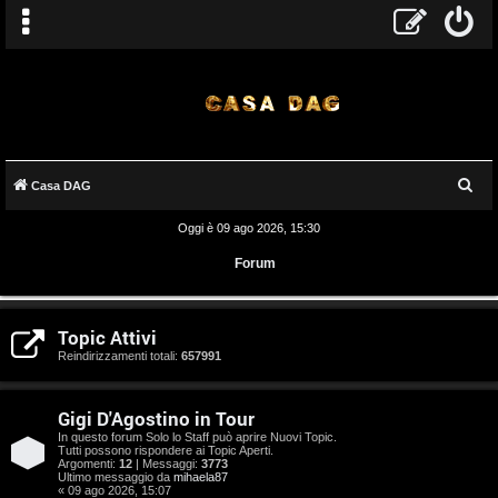
C
Casa DAG
e
Oggi è 09 ago 2026, 15:30
r
Forum
c
a
A
Topic Attivi
r
Reindirizzamenti totali:
657991
g
Gigi D'Agostino in Tour
o
In questo forum Solo lo Staff può aprire Nuovi Topic.
Tutti possono rispondere ai Topic Aperti.
m
Argomenti:
12
| Messaggi:
3773
Ultimo messaggio da
mihaela87
« 09 ago 2026, 15:07