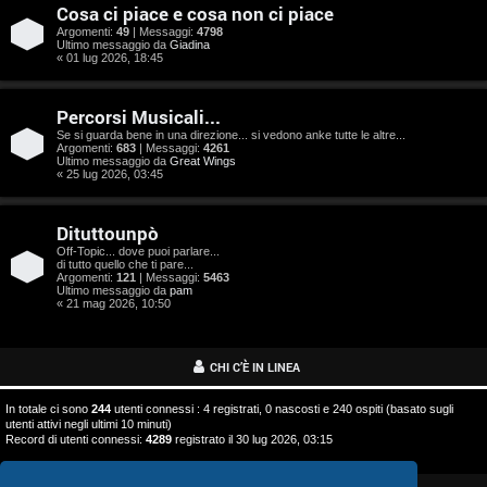
o
Cosa ci piace e cosa non ci piace
s
Argomenti:
49
| Messaggi:
4798
Ultimo messaggio da
Giadina
« 01 lug 2026, 18:45
t
a
Percorsi Musicali...
Se si guarda bene in una direzione... si vedono anke tutte le altre...
Argomenti:
683
| Messaggi:
4261
Ultimo messaggio da
Great Wings
« 25 lug 2026, 03:45
A
Dituttounpò
r
Off-Topic... dove puoi parlare...
di tutto quello che ti pare...
g
Argomenti:
121
| Messaggi:
5463
Ultimo messaggio da
pam
o
« 21 mag 2026, 10:50
m
CHI C’È IN LINEA
e
In totale ci sono
244
utenti connessi : 4 registrati, 0 nascosti e 240 ospiti (basato sugli
n
utenti attivi negli ultimi 10 minuti)
Record di utenti connessi:
4289
registrato il 30 lug 2026, 03:15
t