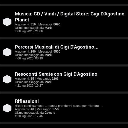
e
n
Musica: CD / Vinili / Digital Store: Gigi D’Agostino
Planet
t
Argomenti:
310
| Messaggi:
8690
Ultimo messaggio da
Marè
i
« 06 lug 2026, 21:06
s
Percorsi Musicali di Gigi D'Agostino...
e
Argomenti:
280
| Messaggi:
8530
Ultimo messaggio da
Marè
n
« 06 lug 2026, 08:19
z
Resoconti Serate con Gigi D'Agostino
a
Argomenti:
55
| Messaggi:
2203
Ultimo messaggio da
Marè
« 21 lug 2026, 15:27
r
i
Riflessioni
rifletto continuamente ... senza prendermi pause per riflettere ...
s
Argomenti:
46
| Messaggi:
5556
Ultimo messaggio da
Celeste
p
« 30 lug 2026, 17:46