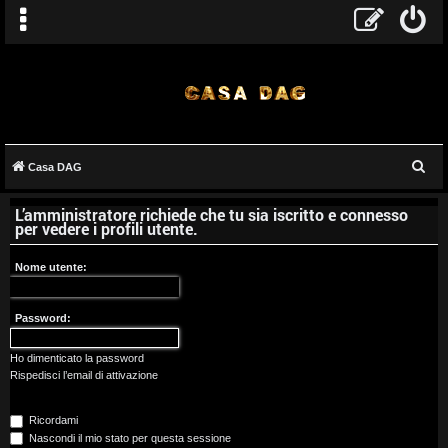
C
Casa DAG
A
e
L’amministratore richiede che tu sia iscritto e connesso
r
r
per vedere i profili utente.
c
g
a
Nome utente:
o
Password:
m
e
Ho dimenticato la password
Rispedisci l’email di attivazione
n
Ricordami
t
Nascondi il mio stato per questa sessione