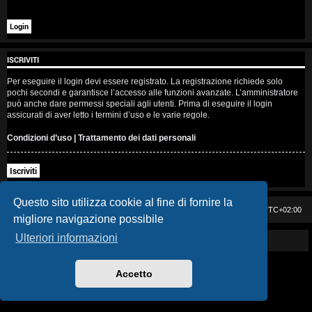
i
s
e
ISCRIVITI
n
Per eseguire il login devi essere registrato. La registrazione richiede solo
pochi secondi e garantisce l’accesso alle funzioni avanzate. L’amministratore
z
può anche dare permessi speciali agli utenti. Prima di eseguire il login
assicurati di aver letto i termini d’uso e le varie regole.
a
Condizioni d’uso
|
Trattamento dei dati personali
r
Iscriviti
i
s
Questo sito utilizza cookie al fine di fornire la
Casa DAG
Cancella cookie
Tutti gli orari sono
UTC+02:00
migliore navigazione possibile
p
Ulteriori informazioni
Powered by GIGI D'AGOSTINO
o
s
Accetto
t