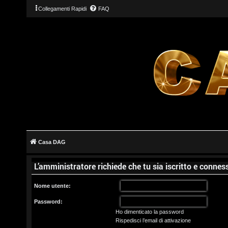
Collegamenti Rapidi
FAQ
L
o
g
Casa DAG
i
L’amministratore richiede che tu sia iscritto e conness
n
Nome utente:
Password:
Ho dimenticato la password
I
Rispedisci l’email di attivazione