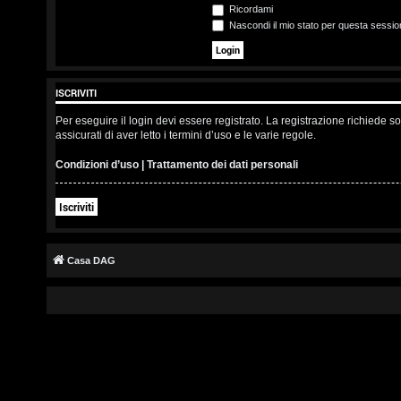
s
Ricordami
Nascondi il mio stato per questa sessio
c
r
ISCRIVITI
i
Per eseguire il login devi essere registrato. La registrazione richiede 
v
assicurati di aver letto i termini d’uso e le varie regole.
i
Condizioni d’uso
|
Trattamento dei dati personali
t
Iscriviti
i
Casa DAG
A
r
g
o