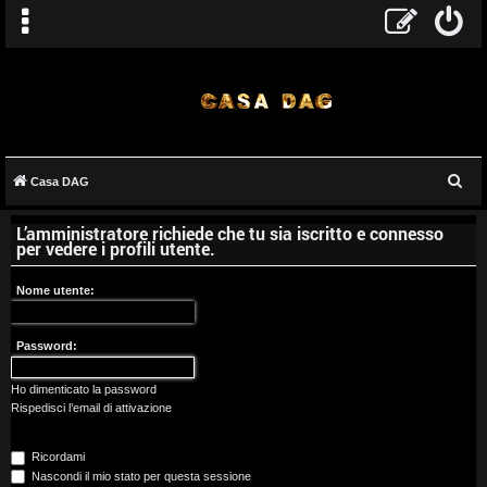
C
Casa DAG
A
e
L’amministratore richiede che tu sia iscritto e connesso
r
r
per vedere i profili utente.
c
g
a
Nome utente:
o
Password:
m
e
Ho dimenticato la password
Rispedisci l’email di attivazione
n
Ricordami
t
Nascondi il mio stato per questa sessione