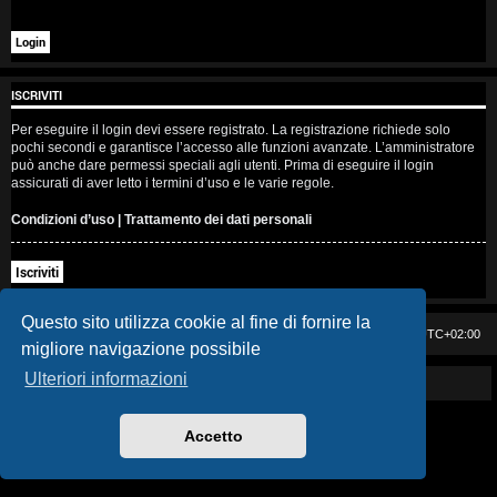
i
s
e
ISCRIVITI
n
Per eseguire il login devi essere registrato. La registrazione richiede solo
pochi secondi e garantisce l’accesso alle funzioni avanzate. L’amministratore
z
può anche dare permessi speciali agli utenti. Prima di eseguire il login
assicurati di aver letto i termini d’uso e le varie regole.
a
Condizioni d’uso
|
Trattamento dei dati personali
r
Iscriviti
i
s
Questo sito utilizza cookie al fine di fornire la
Casa DAG
Cancella cookie
Tutti gli orari sono
UTC+02:00
migliore navigazione possibile
p
Ulteriori informazioni
Powered by GIGI D'AGOSTINO
o
s
Accetto
t