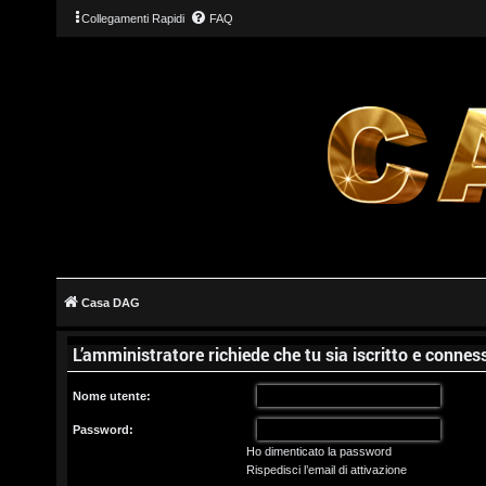
Collegamenti Rapidi
FAQ
L
o
g
Casa DAG
i
L’amministratore richiede che tu sia iscritto e conness
n
Nome utente:
Password:
Ho dimenticato la password
I
Rispedisci l’email di attivazione