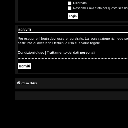
s
Ricordami
Nascondi il mio stato per questa sessio
c
r
ISCRIVITI
i
Per eseguire il login devi essere registrato. La registrazione richiede 
v
assicurati di aver letto i termini d’uso e le varie regole.
i
Condizioni d’uso
|
Trattamento dei dati personali
t
Iscriviti
i
Casa DAG
A
r
g
o