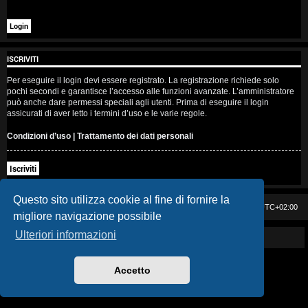
i
s
e
ISCRIVITI
n
Per eseguire il login devi essere registrato. La registrazione richiede solo
pochi secondi e garantisce l’accesso alle funzioni avanzate. L’amministratore
z
può anche dare permessi speciali agli utenti. Prima di eseguire il login
assicurati di aver letto i termini d’uso e le varie regole.
a
Condizioni d’uso
|
Trattamento dei dati personali
r
Iscriviti
i
s
Questo sito utilizza cookie al fine di fornire la
Casa DAG
Cancella cookie
Tutti gli orari sono
UTC+02:00
migliore navigazione possibile
p
Ulteriori informazioni
Powered by GIGI D'AGOSTINO
o
s
Accetto
t