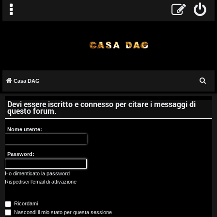
C
Casa DAG
A
e
Devi essere iscritto e connesso per citare i messaggi di
r
r
questo forum.
c
g
a
Nome utente:
o
Password:
m
e
Ho dimenticato la password
Rispedisci l’email di attivazione
n
Ricordami
t
Nascondi il mio stato per questa sessione