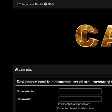
Collegamenti Rapidi
FAQ
L
o
g
Casa DAG
i
Devi essere iscritto e connesso per citare i messaggi
n
Nome utente:
Password:
Ho dimenticato la password
I
Rispedisci l’email di attivazione