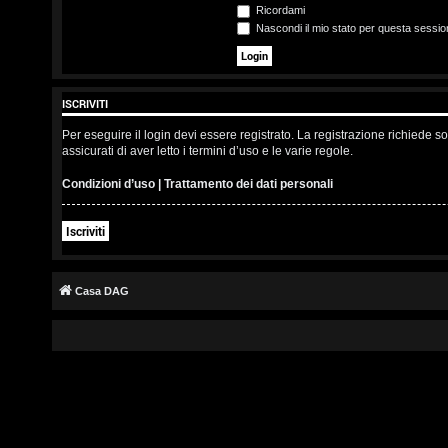
s
Ricordami
Nascondi il mio stato per questa sessio
c
r
ISCRIVITI
i
Per eseguire il login devi essere registrato. La registrazione richiede 
v
assicurati di aver letto i termini d’uso e le varie regole.
i
Condizioni d’uso
|
Trattamento dei dati personali
t
Iscriviti
i
Casa DAG
A
r
g
o